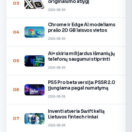
originalumo atlygį
03
2026-08-09
Chrome ir Edge AI modeliams
prašo 20 GB laisvos vietos
04
2026-08-09
Ai+ skiria milijardus išmaniųjų
telefonų saugumui stiprinti
05
2026-08-09
PS5 Pro beta versija: PSSR 2.0
įjungiama pagal numatymą
06
2026-08-09
Inventi atveria Swift kelią
Lietuvos fintech rinkai
07
2026-08-09