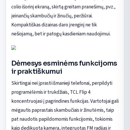
colio išorinį ekraną, skirtą greitam pranešimų, pvz.,
įeinančių skambučių ir žinučių, peržiūrai.
Kompaktiškas dizainas daro įrenginį ne tik
nešiojamą, bet ir patogų kasdieniam naudojimui.
Dėmesys esminėms funkcijoms
ir praktiškumui
Skirtingai nei įprasti išmanieji telefonai, perpildyti
programėlėmis ir trukdžiais, TCL Flip 4
koncentruojasi į pagrindines funkcijas. Vartotojai gali
mėgautis paprastais skambučiais ir žinutėmis, taip
pat naudotis papildomomis funkcijomis, tokiomis
kaip dedikuota kamera, integruotas FM radijas ir