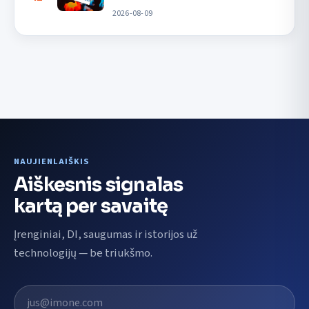
2026-08-09
NAUJIENLAIŠKIS
Aiškesnis signalas
kartą per savaitę
Įrenginiai, DI, saugumas ir istorijos už
technologijų — be triukšmo.
El. pašto adresas