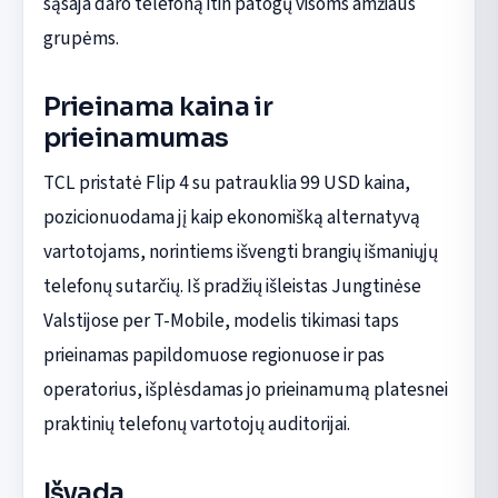
sąsaja daro telefoną itin patogų visoms amžiaus
grupėms.
Prieinama kaina ir
prieinamumas
TCL pristatė Flip 4 su patrauklia 99 USD kaina,
pozicionuodama jį kaip ekonomišką alternatyvą
vartotojams, norintiems išvengti brangių išmaniųjų
telefonų sutarčių. Iš pradžių išleistas Jungtinėse
Valstijose per T-Mobile, modelis tikimasi taps
prieinamas papildomuose regionuose ir pas
operatorius, išplėsdamas jo prieinamumą platesnei
praktinių telefonų vartotojų auditorijai.
Išvada