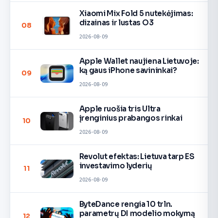
Xiaomi Mix Fold 5 nutekėjimas:
dizainas ir lustas O3
08
2026-08-09
Apple Wallet naujiena Lietuvoje:
ką gaus iPhone savininkai?
09
2026-08-09
Apple ruošia tris Ultra
įrenginius prabangos rinkai
10
2026-08-09
Revolut efektas: Lietuva tarp ES
investavimo lyderių
11
2026-08-09
ByteDance rengia 10 trln.
parametrų DI modelio mokymą
12