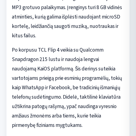
MP3 grotuvo palaikymas. Įrenginys turi 8 GB vidinės
atminties, kurią galima išplėsti naudojant microSD
kortelę, leidžiančią saugoti muziką, nuotraukas ir
kitus failus.
Po korpusu TCL Flip 4 veikia su Qualcomm
Snapdragon 215 lustu ir naudoja lengvai
naudojamą KaiOS platformą. Šis derinys suteikia
vartotojams prieigą prie esminių programėlių, tokių
kaip WhatsApp ir Facebook, be tradicinių išmaniųjų
telefonų sudėtingumo. Didelė, taktilinė klaviatūra
užtikrina patogų rašymą, ypač naudinga vyresnio
amžiaus žmonėms arba tiems, kurie teikia
pirmenybę fiziniams mygtukams.