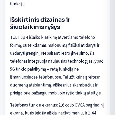
funkcijų.
Išskirtinis dizainas ir
šiuolaikinis ryšys
TCL Flip 4 išlaiko klasikinę atverčiamo telefono
formą, suteikdamas malonumą fiziškai atidaryti ir
uždaryti įrenginį. Nepaisant retro įkvėpimo, šis
telefonas integruoja naujausias technologijas, ypač
5G tinklo palaikymą – retą funkciją ne
išmaniuosiuose telefonuose. Tai užtikrina greitesnį
duomenų atsisiuntimą, aiškesnius skambučius ir
prieigą prie pažangių mobiliojo ryšio tinklų ateityje.
Telefonas turi du ekranus: 2,8 colio QVGA pagrindinį
ekraną, kuris leidžia aiškiai naršyti meniu, ir 1,44