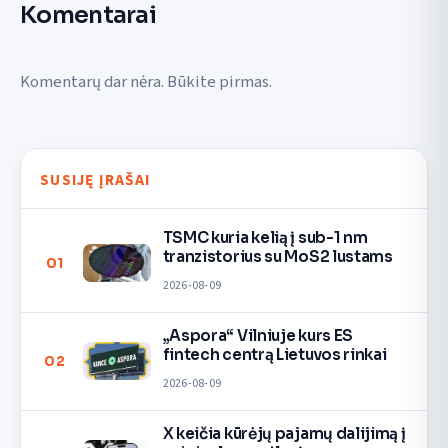
Komentarai
Komentarų dar nėra. Būkite pirmas.
SUSIJĘ ĮRAŠAI
TSMC kuria kelią į sub-1 nm
tranzistorius su MoS2 lustams
01
2026-08-09
„Aspora“ Vilniuje kurs ES
fintech centrą Lietuvos rinkai
02
2026-08-09
X keičia kūrėjų pajamų dalijimą į