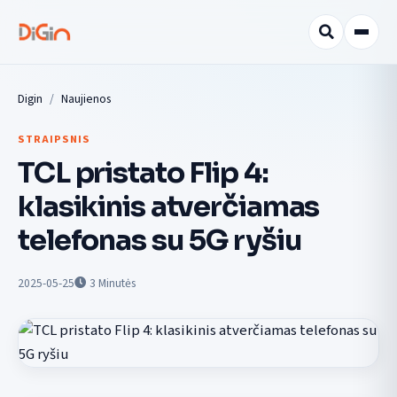
Digin
Naujienos
STRAIPSNIS
TCL pristato Flip 4:
klasikinis atverčiamas
telefonas su 5G ryšiu
2025-05-25
3
Minutės