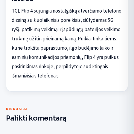
TCL Flip 4 sujungia nostalgišką atverčiamo telefono
dizainą su šiuolaikiniais poreikiais, siūlydamas 5G
ryšį, patikimą veikimą ir įspūdingą baterijos veikimo
trukmę už itin prieinamą kainą. Puikiai tinka tiems,
kurie trokšta paprastumo, ilgo budėjimo laiko ir
esminių komunikacijos priemonių, Flip 4 yra puikus
pasirinkimas rinkoje, perpildytoje sudėtingais
išmaniaisiais telefonais.
DISKUSIJA
Palikti komentarą