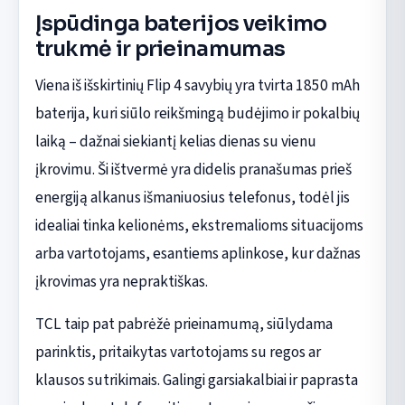
Įspūdinga baterijos veikimo
trukmė ir prieinamumas
Viena iš išskirtinių Flip 4 savybių yra tvirta 1850 mAh
baterija, kuri siūlo reikšmingą budėjimo ir pokalbių
laiką – dažnai siekiantį kelias dienas su vienu
įkrovimu. Ši ištvermė yra didelis pranašumas prieš
energiją alkanus išmaniuosius telefonus, todėl jis
idealiai tinka kelionėms, ekstremalioms situacijoms
arba vartotojams, esantiems aplinkose, kur dažnas
įkrovimas yra nepraktiškas.
TCL taip pat pabrėžė prieinamumą, siūlydama
parinktis, pritaikytas vartotojams su regos ar
klausos sutrikimais. Galingi garsiakalbiai ir paprasta