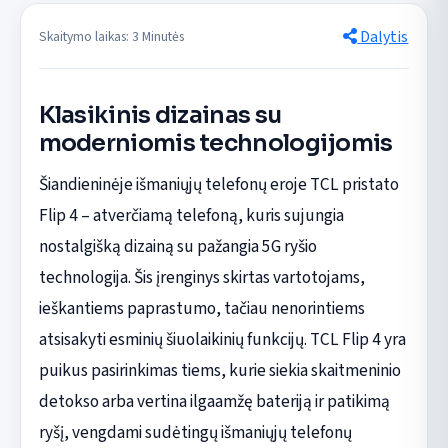
Dalytis
Skaitymo laikas: 3 Minutės
Klasikinis dizainas su
moderniomis technologijomis
Šiandieninėje išmaniųjų telefonų eroje TCL pristato
Flip 4 – atverčiamą telefoną, kuris sujungia
nostalgišką dizainą su pažangia 5G ryšio
technologija. Šis įrenginys skirtas vartotojams,
ieškantiems paprastumo, tačiau nenorintiems
atsisakyti esminių šiuolaikinių funkcijų. TCL Flip 4 yra
puikus pasirinkimas tiems, kurie siekia skaitmeninio
detokso arba vertina ilgaamžę bateriją ir patikimą
ryšį, vengdami sudėtingų išmaniųjų telefonų