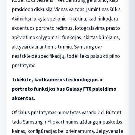
Kodėl toks teaseris? Nes Samsung gerai žino, kaip
prasideda diskusija. Vienas vaizdas. Įsimintinas šūkis.
Akimirksniu kyla spėlionių. Tikėtina, kad rinkodara
akcentuos portreto režimus, fotografavimą prasto
apšvietimo sąlygomis ir funkcijas, skirtas kūrėjams,
aktyviai dalinantiems turiniu. Samsung dar
neatskleidė specifikacijų, todėl teks palaukti pilno
pristatymo.
Tikėkite, kad kameros technologijos ir
portreto funkcijos bus Galaxy F70 paleidimo
akcentas.
Oficialus pristatymas numatytas vasario 2 d. Būtent
tada Samsung ir Flipkart nuims uždangą ir paskelbs
kainas, konfigūracijas bei prieinamumą. Jei gyvenate