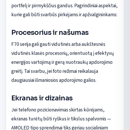
portfelį ir pirmykščius gandus. Pagrindiniai aspektai,
kurie gali būti svarbūs pirkėjams ir apžvalgininkams:
Procesorius ir našumas
F70 serija gali gauti vidutinės arba aukštesnės
vidutinės klasės procesorių, orientuotą į efektyvų
energijos vartojimą ir gerą nuotraukų apdorojimo
greitį. Tai svarbu, jei foto režimai reikalauja
daugiausiai išmaniosios apdorojimo galios.
Ekranas ir dizainas
Jei telefono pozicionavimas skirtas kūrėjams,
ekranas turėtų būti ryškus ir tikslus spalvomis —
AMOLED tipo sprendimai tiks geriau socialiniam