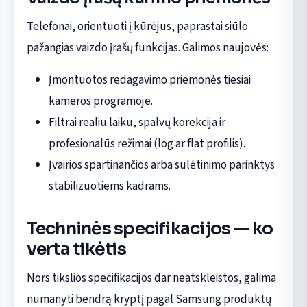
Telefonai, orientuoti į kūrėjus, paprastai siūlo
pažangias vaizdo įrašų funkcijas. Galimos naujovės:
Įmontuotos redagavimo priemonės tiesiai
kameros programoje.
Filtrai realiu laiku, spalvų korekcija ir
profesionalūs režimai (log ar flat profilis).
Įvairios spartinančios arba sulėtinimo parinktys
stabilizuotiems kadrams.
Techninės specifikacijos — ko
verta tikėtis
Nors tikslios specifikacijos dar neatskleistos, galima
numanyti bendrą kryptį pagal Samsung produktų