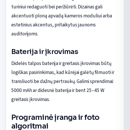
turiniui redaguoti bei peržiūrėti. Dizainas gali
akcentuoti ploną apvadą kameros moduliui arba
estetinius akcentus, pritaikytus jaunoms
auditorijoms.
Baterija ir įkrovimas
Didelės talpos baterija ir greitasis įkrovimas būtų
logiškas pasirinkimas, kad kūrėjai galėtų filmuoti ir
transliuoti be dažnų pertraukų. Galimi sprendimai:
5000 mAh ar didesnė baterija ir bent 25–45 W
greitasis įkrovimas.
Programinė įranga ir foto
algoritmai