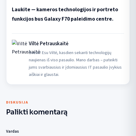
Laukite — kameros technologijos ir portreto
funkcijos bus Galaxy F70 paleidimo centre.
Viltė Petrauskaitė
Sveiki! Esu Viltė, kasdien sekanti technologijų
naujienas iš viso pasaulio. Mano darbas – pateikti
jums svarbiausius ir įdomiausius IT pasaulio įvykius
aiškiai ir glaustai.
DISKUSIJA
Palikti komentarą
Vardas