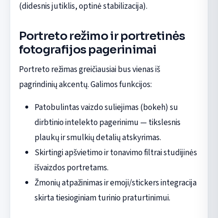
(didesnis jutiklis, optinė stabilizacija).
Portreto režimo ir portretinės
fotografijos pagerinimai
Portreto režimas greičiausiai bus vienas iš
pagrindinių akcentų. Galimos funkcijos:
Patobulintas vaizdo suliejimas (bokeh) su
dirbtinio intelekto pagerinimu — tikslesnis
plaukų ir smulkių detalių atskyrimas.
Skirtingi apšvietimo ir tonavimo filtrai studijinės
išvaizdos portretams.
Žmonių atpažinimas ir emoji/stickers integracija
skirta tiesioginiam turinio praturtinimui.