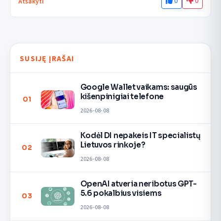
0
0
Atsakyti
SUSIJĘ ĮRAŠAI
Google Wallet vaikams: saugūs
kišenpinigiai telefone
01
2026-08-08
Kodėl DI nepakeis IT specialistų
Lietuvos rinkoje?
02
2026-08-08
OpenAI atveria neribotus GPT-
5.6 pokalbius visiems
03
2026-08-08