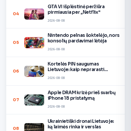
GTA VI išplėstinė peržiūra
pirmiausia per „Netflix“
04
2026-08-08
Nintendo pelnas šoktelėjo, nors
konsolių pardavimai lėtėja
05
2026-08-08
Kortelės PIN saugumas
Lietuvoje: kaip neprarasti
06
pinigų
2026-08-08
Apple DRAM krizė prieš svarbų
iPhone 18 pristatymą
07
2026-08-08
Ukrainietiški dronai Lietuvoje:
ką laimės rinka ir verslas
08