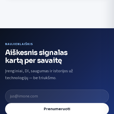
NAUJIENLAIŠKIS
Aiškesnis signalas
kartą per savaitę
Įrenginiai, DI, saugumas ir istorijos už
technologijų — be triukšmo.
El. pašto adresas
Prenumeruoti