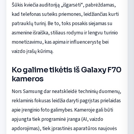
Šūkis kviečia auditoriją „išgarsėti“, pabrėždamas,
kad telefonas suteiks priemones, leidžiančias kurti
patrauklų turinį. Be to, toks posakis siejamas su
asmenine išraiška, stiliaus rodymu ir lengvu turinio
monetizavimu, kas apima ir influencerystę bei
vaizdo įrašų kūrimą.
Ko galime tikėtis iš Galaxy F70
kameros
Nors Samsung dar neatskleidė techninių duomenų,
reklaminis fokusas leidžia daryti pagrįstas prielaidas
apie įrenginio foto galimybes. Kameroje gali būti
apjungta tiek programinė įranga (AI, vaizdo
apdorojimas), tiek įprastinės aparatūros naujovės