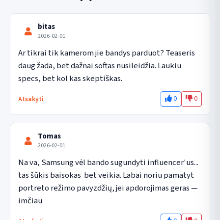
bitas
2026-02-01
Ar tikrai tik kamerom jie bandys parduot? Teaseris 
daug žada, bet dažnai softas nusileidžia. Laukiu 
specs, bet kol kas skeptiškas.
0
0
Atsakyti
Tomas
2026-02-01
Na va, Samsung vėl bando sugundyti influencer'us... 
tas šūkis baisokas  bet veikia. Labai noriu pamatyt 
portreto režimo pavyzdžių, jei apdorojimas geras — 
imčiau