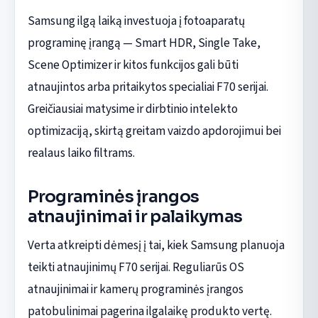
Samsung ilgą laiką investuoja į fotoaparatų
programinę įrangą — Smart HDR, Single Take,
Scene Optimizer ir kitos funkcijos gali būti
atnaujintos arba pritaikytos specialiai F70 serijai.
Greičiausiai matysime ir dirbtinio intelekto
optimizaciją, skirtą greitam vaizdo apdorojimui bei
realaus laiko filtrams.
Programinės įrangos
atnaujinimai ir palaikymas
Verta atkreipti dėmesį į tai, kiek Samsung planuoja
teikti atnaujinimų F70 serijai. Reguliarūs OS
atnaujinimai ir kamerų programinės įrangos
patobulinimai pagerina ilgalaikę produkto vertę.