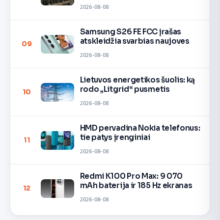
2026-08-08
Samsung S26 FE FCC įrašas
atskleidžia svarbias naujoves
09
2026-08-08
Lietuvos energetikos šuolis: ką
rodo „Litgrid“ pusmetis
10
2026-08-08
HMD pervadina Nokia telefonus:
tie patys įrenginiai
11
2026-08-08
Redmi K100 Pro Max: 9 070
mAh baterija ir 185 Hz ekranas
12
2026-08-08