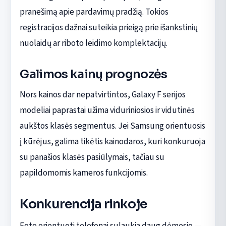
pranešimą apie pardavimų pradžią. Tokios
registracijos dažnai suteikia prieigą prie išankstinių
nuolaidų ar riboto leidimo komplektacijų.
Galimos kainų prognozės
Nors kainos dar nepatvirtintos, Galaxy F serijos
modeliai paprastai užima viduriniosios ir vidutinės
aukštos klasės segmentus. Jei Samsung orientuosis
į kūrėjus, galima tikėtis kainodaros, kuri konkuruoja
su panašios klasės pasiūlymais, tačiau su
papildomomis kameros funkcijomis.
Konkurencija rinkoje
Foto orientuoti telefonai sulaukia daug dėmesio —