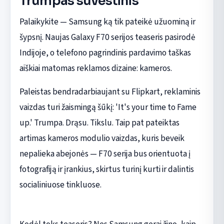
Trumpas suvestinis
Palaikykite — Samsung ką tik pateikė užuominą ir
šypsnį. Naujas Galaxy F70 serijos teaseris pasirodė
Indijoje, o telefono pagrindinis pardavimo taškas
aiškiai matomas reklamos dizaine: kameros.
Paleistas bendradarbiaujant su Flipkart, reklaminis
vaizdas turi žaismingą šūkį: 'It's your time to Fame
up.' Trumpa. Drąsu. Tikslu. Taip pat pateiktas
artimas kameros modulio vaizdas, kuris beveik
nepalieka abejonės — F70 serija bus orientuota į
fotografiją ir įrankius, skirtus turinį kurti ir dalintis
socialiniuose tinkluose.