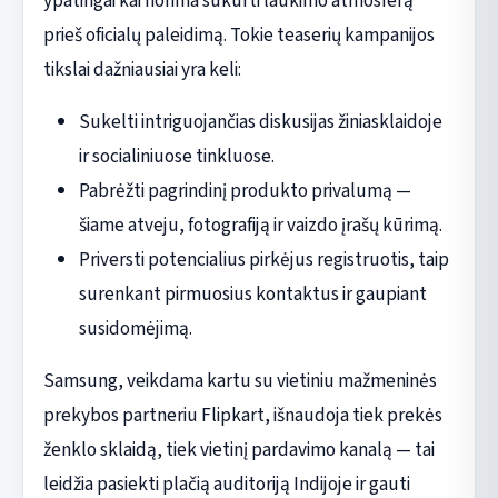
ypatingai kai norima sukurti laukimo atmosferą
prieš oficialų paleidimą. Tokie teaserių kampanijos
tikslai dažniausiai yra keli:
Sukelti intriguojančias diskusijas žiniasklaidoje
ir socialiniuose tinkluose.
Pabrėžti pagrindinį produkto privalumą —
šiame atveju, fotografiją ir vaizdo įrašų kūrimą.
Priversti potencialius pirkėjus registruotis, taip
surenkant pirmuosius kontaktus ir gaupiant
susidomėjimą.
Samsung, veikdama kartu su vietiniu mažmeninės
prekybos partneriu Flipkart, išnaudoja tiek prekės
ženklo sklaidą, tiek vietinį pardavimo kanalą — tai
leidžia pasiekti plačią auditoriją Indijoje ir gauti