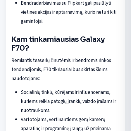
Bendradarbiavimas su Flipkart gali pasiūlyti
vietines akcijas ir aptarnavimą, kurio neturi kiti
gamintojai.
Kam tinkamiausias Galaxy
F70?
Remiantis teaserių žinutėmis ir bendromis rinkos
tendencijomis, F70 tikriausiai bus skirtas šiems
naudotojams:
Socialinių tinklų kūrėjams ir influenceriams,
kuriems reikia patogių įrankių vaizdo įrašams ir
nuotraukoms.
Vartotojams, vertinantiems gerą kamerų
aparatinę ir programinę įrangą už prieinamą