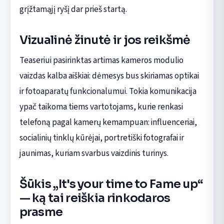
grįžtamąjį ryšį dar prieš startą.
Vizualinė žinutė ir jos reikšmė
Teaseriui pasirinktas artimas kameros modulio
vaizdas kalba aiškiai: dėmesys bus skiriamas optikai
ir fotoaparatų funkcionalumui. Tokia komunikacija
ypač taikoma tiems vartotojams, kurie renkasi
telefoną pagal kamerų kemampuan: influenceriai,
socialinių tinklų kūrėjai, portretiški fotografai ir
jaunimas, kuriam svarbus vaizdinis turinys.
Šūkis „It's your time to Fame up“
— ką tai reiškia rinkodaros
prasme