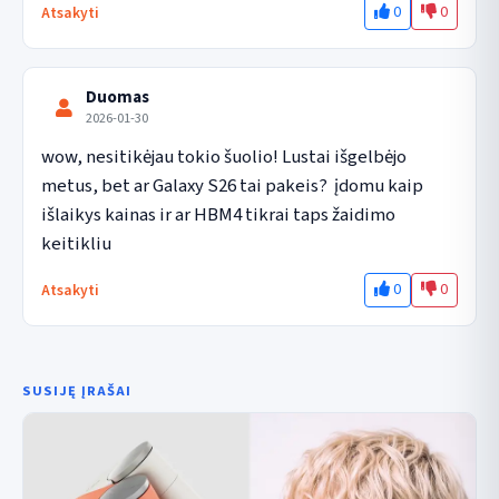
0
0
Atsakyti
Duomas
2026-01-30
wow, nesitikėjau tokio šuolio! Lustai išgelbėjo 
metus, bet ar Galaxy S26 tai pakeis?  įdomu kaip 
išlaikys kainas ir ar HBM4 tikrai taps žaidimo 
keitikliu
0
0
Atsakyti
SUSIJĘ ĮRAŠAI