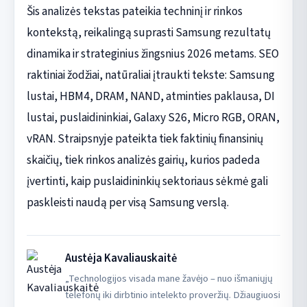
Šis analizės tekstas pateikia techninį ir rinkos
kontekstą, reikalingą suprasti Samsung rezultatų
dinamika ir strateginius žingsnius 2026 metams. SEO
raktiniai žodžiai, natūraliai įtraukti tekste: Samsung
lustai, HBM4, DRAM, NAND, atminties paklausa, DI
lustai, puslaidininkiai, Galaxy S26, Micro RGB, ORAN,
vRAN. Straipsnyje pateikta tiek faktinių finansinių
skaičių, tiek rinkos analizės gairių, kurios padeda
įvertinti, kaip puslaidininkių sektoriaus sėkmė gali
paskleisti naudą per visą Samsung verslą.
Austėja Kavaliauskaitė
„Technologijos visada mane žavėjo – nuo išmaniųjų
telefonų iki dirbtinio intelekto proveržių. Džiaugiuosi