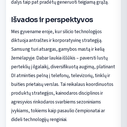
dalys taip pat pradėtų generuoti teigiamą grąžą.
Išvados ir perspektyvos
Mes gyvename eroje, kur silicio technologijos
diktuoja antraštes ir korporatyvinę strategiją.
Samsung turi atsargas, gamybos mastą ir kelią
žemėlapyje. Dabar laukia iššūkis – paversti lustų
perteklių į ilgalaikį, diversifikuotą augimą, platinant
DI atminties pelną į telefonų, televizorių, tinklų ir
buities prietaisų verslas. Tai reikalaus koordinuotos
produktų strategijos, kainodaros disciplinos ir
agresyvios rinkodaros svarbiems sezoniniams
įvykiams, tokiems kaip pasaulio čempionatai ar
dideli technologijų renginiai.