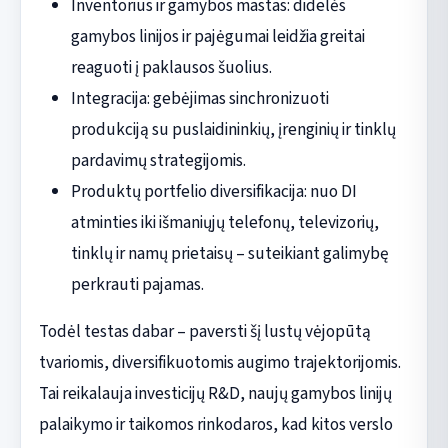
Inventorius ir gamybos mastas: didelės
gamybos linijos ir pajėgumai leidžia greitai
reaguoti į paklausos šuolius.
Integracija: gebėjimas sinchronizuoti
produkciją su puslaidininkių, įrenginių ir tinklų
pardavimų strategijomis.
Produktų portfelio diversifikacija: nuo DI
atminties iki išmaniųjų telefonų, televizorių,
tinklų ir namų prietaisų – suteikiant galimybę
perkrauti pajamas.
Todėl testas dabar – paversti šį lustų vėjopūtą
tvariomis, diversifikuotomis augimo trajektorijomis.
Tai reikalauja investicijų R&D, naujų gamybos linijų
palaikymo ir taikomos rinkodaros, kad kitos verslo