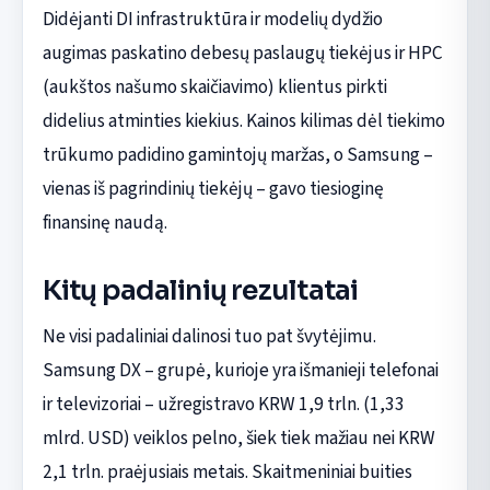
Didėjanti DI infrastruktūra ir modelių dydžio
augimas paskatino debesų paslaugų tiekėjus ir HPC
(aukštos našumo skaičiavimo) klientus pirkti
didelius atminties kiekius. Kainos kilimas dėl tiekimo
trūkumo padidino gamintojų maržas, o Samsung –
vienas iš pagrindinių tiekėjų – gavo tiesioginę
finansinę naudą.
Kitų padalinių rezultatai
Ne visi padaliniai dalinosi tuo pat švytėjimu.
Samsung DX – grupė, kurioje yra išmanieji telefonai
ir televizoriai – užregistravo KRW 1,9 trln. (1,33
mlrd. USD) veiklos pelno, šiek tiek mažiau nei KRW
2,1 trln. praėjusiais metais. Skaitmeniniai buities