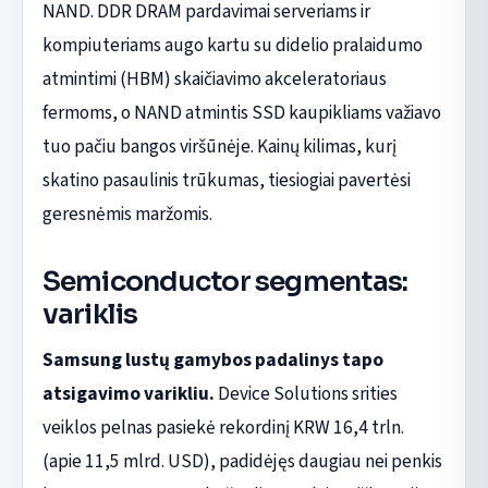
NAND. DDR DRAM pardavimai serveriams ir
kompiuteriams augo kartu su didelio pralaidumo
atmintimi (HBM) skaičiavimo akceleratoriaus
fermoms, o NAND atmintis SSD kaupikliams važiavo
tuo pačiu bangos viršūnėje. Kainų kilimas, kurį
skatino pasaulinis trūkumas, tiesiogiai pavertėsi
geresnėmis maržomis.
Semiconductor segmentas:
variklis
Samsung lustų gamybos padalinys tapo
atsigavimo varikliu.
Device Solutions srities
veiklos pelnas pasiekė rekordinį KRW 16,4 trln.
(apie 11,5 mlrd. USD), padidėjęs daugiau nei penkis