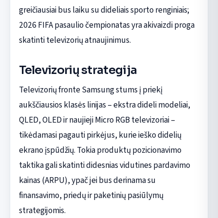
greičiausiai bus laiku su dideliais sporto renginiais;
2026 FIFA pasaulio čempionatas yra akivaizdi proga
skatinti televizorių atnaujinimus.
Televizorių strategija
Televizorių fronte Samsung stums į priekį
aukščiausios klasės linijas – ekstra dideli modeliai,
QLED, OLED ir naujieji Micro RGB televizoriai –
tikėdamasi pagauti pirkėjus, kurie ieško didelių
ekrano įspūdžių. Tokia produktų pozicionavimo
taktika gali skatinti didesnias vidutines pardavimo
kainas (ARPU), ypač jei bus derinama su
finansavimo, priedų ir paketinių pasiūlymų
strategijomis.