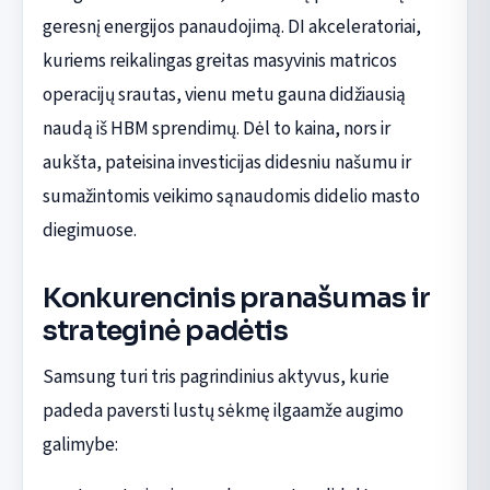
geresnį energijos panaudojimą. DI akceleratoriai,
kuriems reikalingas greitas masyvinis matricos
operacijų srautas, vienu metu gauna didžiausią
naudą iš HBM sprendimų. Dėl to kaina, nors ir
aukšta, pateisina investicijas didesniu našumu ir
sumažintomis veikimo sąnaudomis didelio masto
diegimuose.
Konkurencinis pranašumas ir
strateginė padėtis
Samsung turi tris pagrindinius aktyvus, kurie
padeda paversti lustų sėkmę ilgaamže augimo
galimybe: