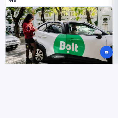
era
Bolt atvejis Lietuvoje: skaitmeninio prieinamumo
pamoka