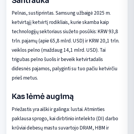
Santrauka
Pelnas, sustiprintas. Samsung užbaigė 2025 m.
ketvirtąjį ketvirtį rodikliais, kurie skamba kaip
technologijų sektoriaus siužeto posūkis: KRW 93,8
trln. pajamų (apie 65,8 mlrd. USD) ir KRW 20,1 trln.
veiklos pelno (maždaug 14,1 mlrd. USD). Tai
trigubas pelno šuolis ir beveik ketvirtadalis
didesnės pajamos, palyginti su tuo pačiu ketvirčiu
prieš metus.
Kas lėmė augimą
Priežastis yra aiški ir galinga: lustai. Atminties
paklausa sprogo, kai dirbtinio intelekto (DI) darbo
krūviai debesų mastu suvartojo DRAM, HBM ir