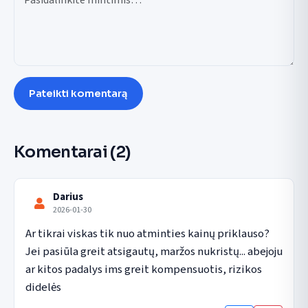
Pateikti komentarą
Komentarai
(2)
Darius
2026-01-30
Ar tikrai viskas tik nuo atminties kainų priklauso? 
Jei pasiūla greit atsigautų, maržos nukristų... abejoju 
ar kitos padalys ims greit kompensuotis, rizikos 
didelės