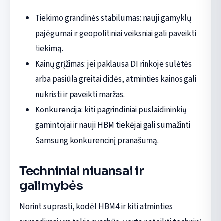
Tiekimo grandinės stabilumas: nauji gamyklų
pajėgumai ir geopolitiniai veiksniai gali paveikti
tiekimą.
Kainų grįžimas: jei paklausa DI rinkoje sulėtės
arba pasiūla greitai didės, atminties kainos gali
nukristi ir paveikti maržas.
Konkurencija: kiti pagrindiniai puslaidininkių
gamintojai ir nauji HBM tiekėjai gali sumažinti
Samsung konkurencinį pranašumą.
Techniniai niuansai ir
galimybės
Norint suprasti, kodėl HBM4 ir kiti atminties