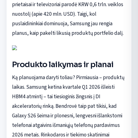
prietaisai ir televizoriai parodė KRW 0,6 trln. veiklos
nuostolį (apie 420 mln. USD). Taigi, kol
puslaidininkiai dominuoja, Samsung jau rengia
planus, kaip pakelti likusią produktų portfelio dalį.
Produkto laikymas ir planai
Ką planuojama daryti toliau? Pirmiausia – produktų
laikas. Samsung ketina kvartale Q1 2026 išleisti
HBM4 atmintį – tai tiesioginis žingsnis į DI
akceleratorių rinką. Bendrovė taip pat tikisi, kad
Galaxy S26 šeima ir plonesni, lengvesni išlankstomi
telefonai atgaivins išmaniųjų telefonų pardavimus
2026 metais. Rinkodaros ir tiekimo skatinimai