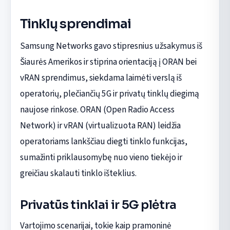
Tinklų sprendimai
Samsung Networks gavo stipresnius užsakymus iš
Šiaurės Amerikos ir stiprina orientaciją į ORAN bei
vRAN sprendimus, siekdama laimėti verslą iš
operatorių, plečiančių 5G ir privatų tinklų diegimą
naujose rinkose. ORAN (Open Radio Access
Network) ir vRAN (virtualizuota RAN) leidžia
operatoriams lankščiau diegti tinklo funkcijas,
sumažinti priklausomybę nuo vieno tiekėjo ir
greičiau skalauti tinklo išteklius.
Privatūs tinklai ir 5G plėtra
Vartojimo scenarijai, tokie kaip pramoninė