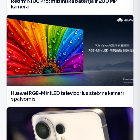
Redmi K100 Pro: milžiniška baterija ir 200 MP
kamera
Huawei RGB-MiniLED televizorius stebina kaina ir
spalvomis