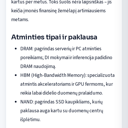
kartus per metus. Toks šuolis nėra laipsniškas – jis
keičia įmonės finansinę žemėlapį artimiausiems
metams.
Atminties tipai ir paklausa
DRAM: pagrindas serverių ir PC atminties
poreikiams; DI mokymai ir inferencija padidino
DRAM naudojimą.
HBM (High-Bandwidth Memory): specializuota
atmintis akceleratoriams ir GPU fermoms, kur
reikia labai didelio duomenų pralaidumo.
NAND: pagrindas SSD kaupikliams, kurių
paklausa auga kartu su duomenų centrų
išplėtimu.