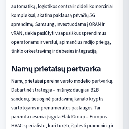
automatiką, logistikos centrai ir dideli komerciniai
kompleksai, skatina paklausą privačių 5G
sprendimų. Samsung, investuodama į ORAN ir
vRAN, siekia pasiūlyti visapusiškus sprendimus
operatoriams ir verslui, apimančius radijo prieigą,
tinklo orkestravimą ir debesies integraciją.
Namų prietaisų pertvarka
Namų prietaisai pereina verslo modelio pertvarką.
Dabartinė strategija – mišinys: daugiau B2B
sandorių, tiesioginė pardavimų kanalo kryptis
vartotojams ir prenumeratos paslaugos. Tai
paremta neseniai įsigyta FläktGroup – Europos
HVAC specialiste, kuri turėtų išplėsti pramoninių ir