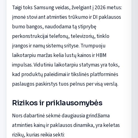
Taigi toks Samsung veidas, žvelgiant į 2026 metus:
įmonė stovi ant atminties trūkumo ir DI paklausos
bumo bangos, naudodama tą stiprybę
perkonstrukcijai telefonų, televizorių, tinklo
įrangos ir namų sistemų srityse. Trumpuoju
laikotarpiu maržas kelia lustų kainos ir HBM
impulsas. Vidutiniu laikotarpiu statymas yra toks,
kad produktų paleidimai ir tikslinės platforminės
paslaugos paskirstys tuos pelnus per visą verslą.
Rizikos ir priklausomybės
Nors dabartinė sėkmė daugiausia grindžiama
atminties kainų ir paklausos dinamika, yra keletas
rizikų, kurias reikia sekti: