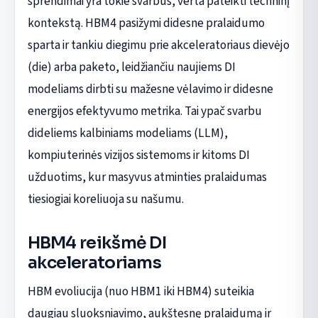
sprendimai yra tokie svarbūs, verta pateikti techninį
kontekstą. HBM4 pasižymi didesne pralaidumo
sparta ir tankiu diegimu prie akceleratoriaus dievėjo
(die) arba paketo, leidžiančiu naujiems DI
modeliams dirbti su mažesne vėlavimo ir didesne
energijos efektyvumo metrika. Tai ypač svarbu
dideliems kalbiniams modeliams (LLM),
kompiuterinės vizijos sistemoms ir kitoms DI
užduotims, kur masyvus atminties pralaidumas
tiesiogiai koreliuoja su našumu.
HBM4 reikšmė DI
akceleratoriams
HBM evoliucija (nuo HBM1 iki HBM4) suteikia
daugiau sluoksniavimo, aukštesnę pralaidumą ir