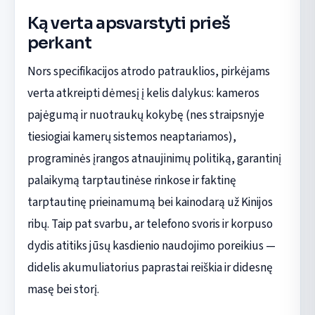
Ką verta apsvarstyti prieš
perkant
Nors specifikacijos atrodo patrauklios, pirkėjams
verta atkreipti dėmesį į kelis dalykus: kameros
pajėgumą ir nuotraukų kokybę (nes straipsnyje
tiesiogiai kamerų sistemos neaptariamos),
programinės įrangos atnaujinimų politiką, garantinį
palaikymą tarptautinėse rinkose ir faktinę
tarptautinę prieinamumą bei kainodarą už Kinijos
ribų. Taip pat svarbu, ar telefono svoris ir korpuso
dydis atitiks jūsų kasdienio naudojimo poreikius —
didelis akumuliatorius paprastai reiškia ir didesnę
masę bei storį.