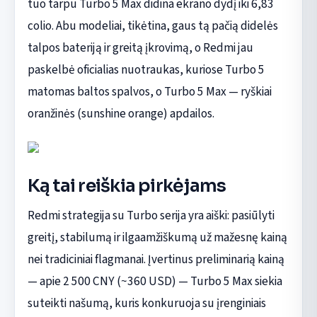
tuo tarpu Turbo 5 Max didina ekrano dydį iki 6,83
colio. Abu modeliai, tikėtina, gaus tą pačią didelės
talpos bateriją ir greitą įkrovimą, o Redmi jau
paskelbė oficialias nuotraukas, kuriose Turbo 5
matomas baltos spalvos, o Turbo 5 Max — ryškiai
oranžinės (sunshine orange) apdailos.
Ką tai reiškia pirkėjams
Redmi strategija su Turbo serija yra aiški: pasiūlyti
greitį, stabilumą ir ilgaamžiškumą už mažesnę kainą
nei tradiciniai flagmanai. Įvertinus preliminarią kainą
— apie 2 500 CNY (~360 USD) — Turbo 5 Max siekia
suteikti našumą, kuris konkuruoja su įrenginiais