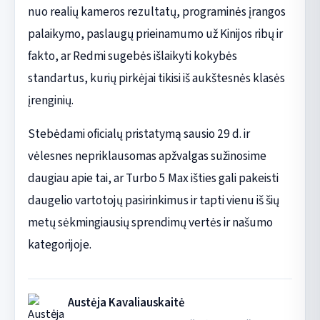
nuo realių kameros rezultatų, programinės įrangos
palaikymo, paslaugų prieinamumo už Kinijos ribų ir
fakto, ar Redmi sugebės išlaikyti kokybės
standartus, kurių pirkėjai tikisi iš aukštesnės klasės
įrenginių.
Stebėdami oficialų pristatymą sausio 29 d. ir
vėlesnes nepriklausomas apžvalgas sužinosime
daugiau apie tai, ar Turbo 5 Max išties gali pakeisti
daugelio vartotojų pasirinkimus ir tapti vienu iš šių
metų sėkmingiausių sprendimų vertės ir našumo
kategorijoje.
Austėja Kavaliauskaitė