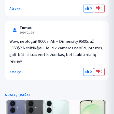
0
0
Atsakyti
Tomas
2026-01-26
Wow, neblogai! 9000 mAh + Dimensity 9500s už 
~360$? Nesitikėjau. Jei tik kameros nebūtų prastos, 
gali  būti tikras vertės žudikas, bet laukiu realių 
review.
0
0
Atsakyti
SUSIJĘ ĮRAŠAI