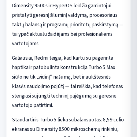
Dimensity 9500s ir HyperOS leidžia gamintojui
pristatyti geresnį šiluminį valdymą, procesoriaus
taktų balansą ir programų prioritetų paskirstymą —
tai ypač aktualu žaidėjams bei profesionaliems
vartotojams.
Galiausiai, Redmi teigia, kad kartu su pagerinta
haptika ir patobulinta konstrukcija Turbo 5 Max
siūlo ne tik „vidinį“ našumą, bet ir aukštesnės
klasės naudojimo pojūtį — tai reiškia, kad telefonas
stengiasi sujungti techninį pajėgumą su geresne
vartotojo patirtimi.
Standartinis Turbo 5 lieka subalansuotas: 6,59 colio
ekranas su Dimensity 8500 mikroschemų rinkiniu,