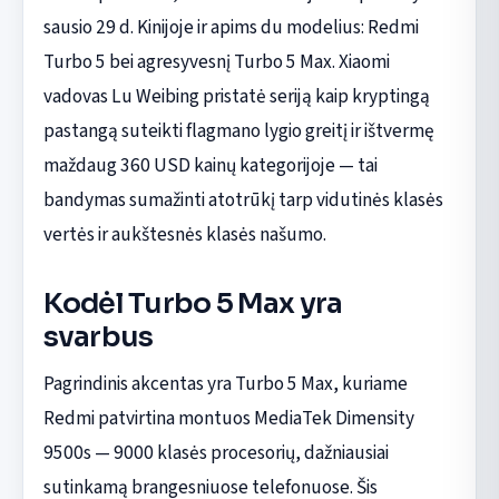
sausio 29 d. Kinijoje ir apims du modelius: Redmi
Turbo 5 bei agresyvesnį Turbo 5 Max. Xiaomi
vadovas Lu Weibing pristatė seriją kaip kryptingą
pastangą suteikti flagmano lygio greitį ir ištvermę
maždaug 360 USD kainų kategorijoje — tai
bandymas sumažinti atotrūkį tarp vidutinės klasės
vertės ir aukštesnės klasės našumo.
Kodėl Turbo 5 Max yra
svarbus
Pagrindinis akcentas yra Turbo 5 Max, kuriame
Redmi patvirtina montuos MediaTek Dimensity
9500s — 9000 klasės procesorių, dažniausiai
sutinkamą brangesniuose telefonuose. Šis