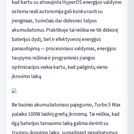
kad kartu su atnaujinta HyperOS energijos valdymo
sistema reali autonomija gali konkuruoti su
įrenginiais, turinčiais dar didesnės talpos
akumuliatorius. Praktikoje tai reiškia ne tik didesnį
baterijos dydį, bet ir efektyvesnį energijos
panaudojimą — procesoriaus valdymas, energijos
taupymo režimai ir programinės įrangos
optimizacijos veikia kartu, kad pailgintų vieno
įkrovimo laiką.
Be bazinio akumuliatoriaus pajėgumo, Turbo 5 Max
palaiko 100W laidinį greitą įkrovimą. Tai reiškia, kad
ilgą baterijos tarnavimo laiką galima derinti su
trumpu įkrovimo laiku, sumažinant nepatogumus