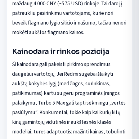
maždaug 4 000 CNY (~575 USD) rinkoje. Tai daro jį
patraukliu pasirinkimu vartotojams, kurie nori
beveik flagmano lygio silicio ir našumo, tačiau nenori
mokėti aukštos flagmano kainos.
Kainodara ir rinkos pozicija
Ši kainodara gali pakeisti pirkimo sprendimus
daugeliui vartotojų. Jei Redmi sugeba išlaikyti
aukštą kokybės lygį (medžiagos, surinkimas,
patikimumas) kartu su geru programinės įrangos
palaikymu, Turbo 5 Max gali tapti sėkmingu „vertės
pasiūlymu“. Konkurentai, tokie kaip kai kurių kitų
kinų gamintojų vidutinės ir aukštesnės klasės
modeliai, turės adaptuotis: mažinti kainas, tobulinti