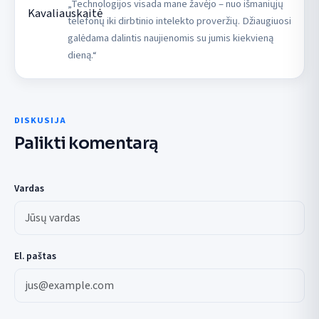
„Technologijos visada mane žavėjo – nuo išmaniųjų
telefonų iki dirbtinio intelekto proveržių. Džiaugiuosi
galėdama dalintis naujienomis su jumis kiekvieną
dieną.“
DISKUSIJA
Palikti komentarą
Vardas
El. paštas