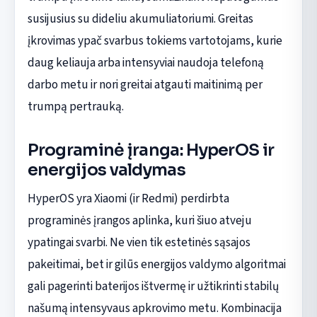
susijusius su dideliu akumuliatoriumi. Greitas
įkrovimas ypač svarbus tokiems vartotojams, kurie
daug keliauja arba intensyviai naudoja telefoną
darbo metu ir nori greitai atgauti maitinimą per
trumpą pertrauką.
Programinė įranga: HyperOS ir
energijos valdymas
HyperOS yra Xiaomi (ir Redmi) perdirbta
programinės įrangos aplinka, kuri šiuo atveju
ypatingai svarbi. Ne vien tik estetinės sąsajos
pakeitimai, bet ir gilūs energijos valdymo algoritmai
gali pagerinti baterijos ištvermę ir užtikrinti stabilų
našumą intensyvaus apkrovimo metu. Kombinacija