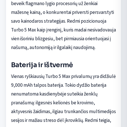
beveik flagmano lygio procesorių už ženkiai
mažesnę kainą, o konkurentai priversti persvarstyti
savo kainodaros strategijas. Redmi pozicionuoja
Turbo 5 Max kaip įrenginį, kuris madai nesivadovauja
vien išoriniu blizgesiu, bet pirmiausia orientuojasi į
našumą, autonomiją ir ilgalaikį naudojimą.
Baterija ir ištvermė
Vienas ryškiausių Turbo 5 Max privalumų yra didžiulė
9,000 mAh talpos baterija. Tokio dydžio baterija
nenumatoma kasdienybėje suteikia ženklų
pranašumą: ilgesnės kelionės be krovimo,
aktyvesnis žaidimas, ilgiau trunkančios multimedijos
sesijos ir mažiau streso dėl įkroviklių. Redmi teigia,