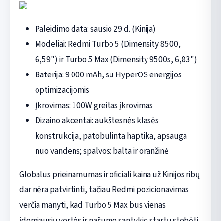
Paleidimo data: sausio 29 d. (Kinija)
Modeliai: Redmi Turbo 5 (Dimensity 8500,
6,59") ir Turbo 5 Max (Dimensity 9500s, 6,83")
Baterija: 9 000 mAh, su HyperOS energijos
optimizacijomis
Įkrovimas: 100W greitas įkrovimas
Dizaino akcentai: aukštesnės klasės
konstrukcija, patobulinta haptika, apsauga
nuo vandens; spalvos: balta ir oranžinė
Globalus prieinamumas ir oficiali kaina už Kinijos ribų
dar nėra patvirtinti, tačiau Redmi pozicionavimas
verčia manyti, kad Turbo 5 Max bus vienas
įdomiausių vertės ir našumo santykio startų stebėti