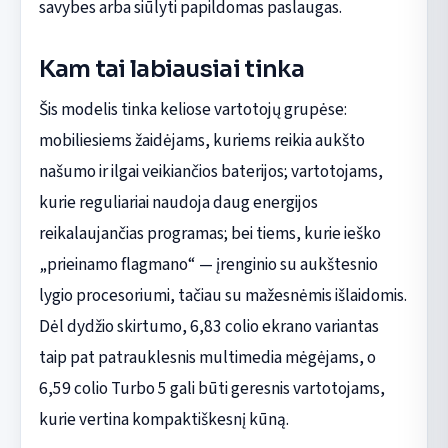
savybes arba siūlyti papildomas paslaugas.
Kam tai labiausiai tinka
Šis modelis tinka keliose vartotojų grupėse:
mobiliesiems žaidėjams, kuriems reikia aukšto
našumo ir ilgai veikiančios baterijos; vartotojams,
kurie reguliariai naudoja daug energijos
reikalaujančias programas; bei tiems, kurie ieško
„prieinamo flagmano“ — įrenginio su aukštesnio
lygio procesoriumi, tačiau su mažesnėmis išlaidomis.
Dėl dydžio skirtumo, 6,83 colio ekrano variantas
taip pat patrauklesnis multimedia mėgėjams, o
6,59 colio Turbo 5 gali būti geresnis vartotojams,
kurie vertina kompaktiškesnį kūną.