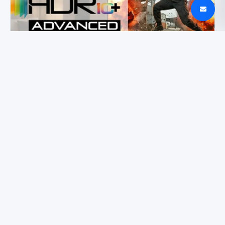
Prime Video pristato HDR10+ Advanced Samsung
televizoriams
„iPhone“ ir „Windows“ iškarpinės