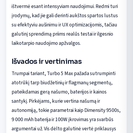
ištvermė esant intensyviam naudojimui. Redmi turi
įrodymų, kad jie gali derinti aukštos spartos lustus
su efektyviu aušinimu ir UX optimizacijomis, tačiau
galutinį sprendimą priims realūs testai ir ilgesnio
laikotarpio naudojimo apžvalgos.
Išvados ir vertinimas
Trumpai tariant, Turbo 5 Max pažada sutrumpinti
atotrūkį tarp biudžetinių ir flagmanų segmentų,
pateikdamas gerą našumo, baterijos ir kainos
santykį. Pirkėjams, kurie vertina našumą ir
autonomiją, tokie parametrai kaip Dimensity 9500s,
9 000 mAh baterija ir 100W įkrovimas yra svarbūs
argumentai už. Vis dėlto galutinė vertė priklausys