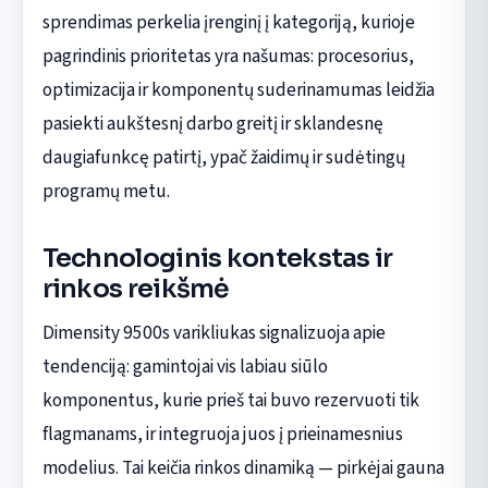
sprendimas perkelia įrenginį į kategoriją, kurioje
pagrindinis prioritetas yra našumas: procesorius,
optimizacija ir komponentų suderinamumas leidžia
pasiekti aukštesnį darbo greitį ir sklandesnę
daugiafunkcę patirtį, ypač žaidimų ir sudėtingų
programų metu.
Technologinis kontekstas ir
rinkos reikšmė
Dimensity 9500s varikliukas signalizuoja apie
tendenciją: gamintojai vis labiau siūlo
komponentus, kurie prieš tai buvo rezervuoti tik
flagmanams, ir integruoja juos į prieinamesnius
modelius. Tai keičia rinkos dinamiką — pirkėjai gauna