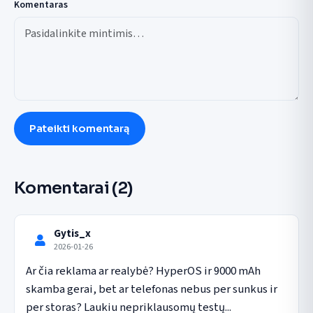
Komentaras
Pateikti komentarą
Komentarai
(2)
Gytis_x
2026-01-26
Ar čia reklama ar realybė? HyperOS ir 9000 mAh 
skamba gerai, bet ar telefonas nebus per sunkus ir 
per storas? Laukiu nepriklausomų testų...