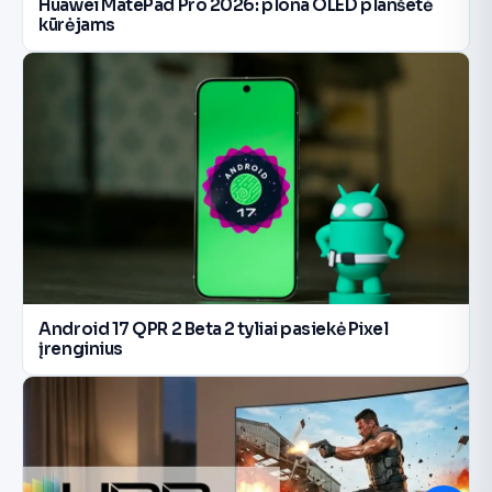
Huawei MatePad Pro 2026: plona OLED planšetė
kūrėjams
Android 17 QPR 2 Beta 2 tyliai pasiekė Pixel
įrenginius