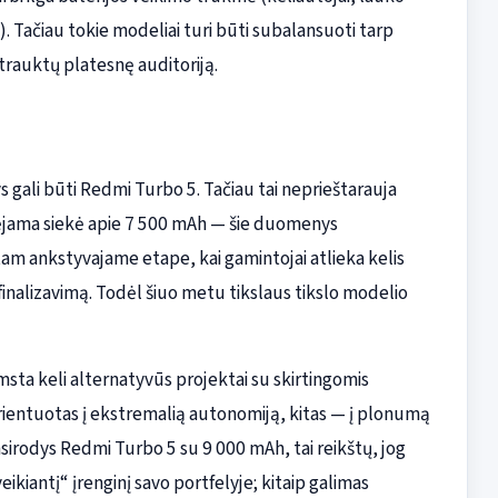
. Tačiau tokie modeliai turi būti subalansuoti tarp
itrauktų platesnę auditoriją.
ys gali būti Redmi Turbo 5. Tačiau tai neprieštarauja
ėjama siekė apie 7 500 mAh — šie duomenys
am ankstyvajame etape, kai gamintojai atlieka kelis
 finalizavimą. Todėl šiuo metu tikslaus tikslo modelio
imsta keli alternatyvūs projektai su skirtingomis
 orientuotas į ekstremalią autonomiją, kitas — į plonumą
 pasirodys Redmi Turbo 5 su 9 000 mAh, tai reikštų, jog
veikiantį“ įrenginį savo portfelyje; kitaip galimas