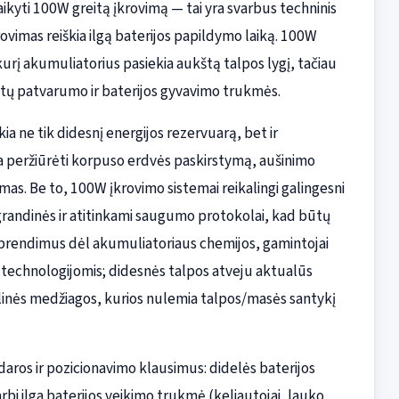
aikyti 100W greitą įkrovimą — tai yra svarbus techninis
rovimas reiškia ilgą baterijos papildymo laiką. 100W
 kurį akumuliatorius pasiekia aukštą talpos lygį, tačiau
tų patvarumo ir baterijos gyvavimo trukmės.
a ne tik didesnį energijos rezervuarą, bet ir
kia peržiūrėti korpuso erdvės paskirstymą, aušinimo
as. Be to, 100W įkrovimo sistemai reikalingi galingesni
 grandinės ir atitinkami saugumo protokolai, kad būtų
sprendimus dėl akumuliatoriaus chemijos, gamintojai
Po) technologijomis; didesnės talpos atveju aktualūs
alinės medžiagos, kurios nulemia talpos/masės santykį
daros ir pozicionavimo klausimus: didelės baterijos
rbi ilga baterijos veikimo trukmė (keliautojai, lauko