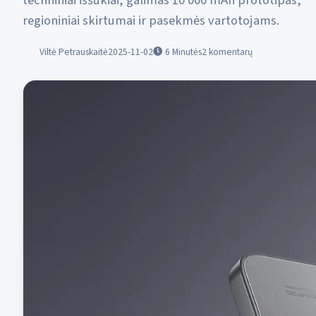
techniniai iššūkiai, galimas 10 000 mAh prototipas,
regioniniai skirtumai ir pasekmės vartotojams.
Viltė Petrauskaitė
2025-11-02
6
Minutės
2 komentarų