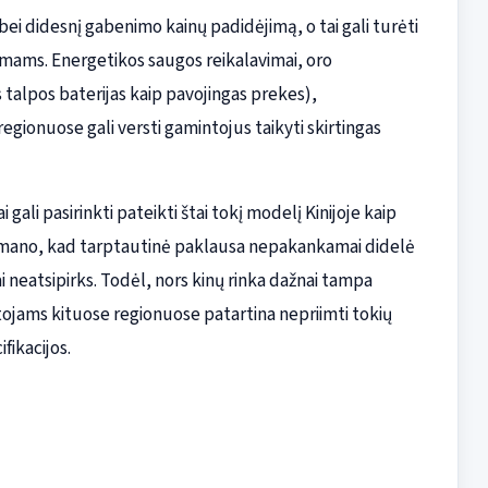
į bei didesnį gabenimo kainų padidėjimą, o tai gali turėti
dimams. Energetikos saugos reikalavimai, oro
 talpos baterijas kaip pavojingas prekes),
egionuose gali versti gamintojus taikyti skirtingas
gali pasirinkti pateikti štai tokį modelį Kinijoje kaip
 jei mano, kad tarptautinė paklausa nepakankamai didelė
i neatsipirks. Todėl, nors kinų rinka dažnai tampa
ojams kituose regionuose patartina nepriimti tokių
ikacijos.