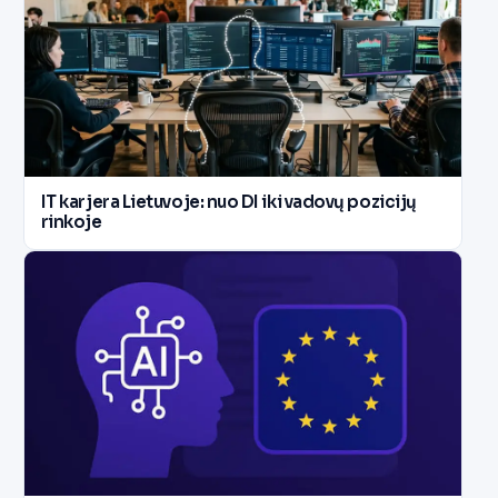
IT karjera Lietuvoje: nuo DI iki vadovų pozicijų
rinkoje