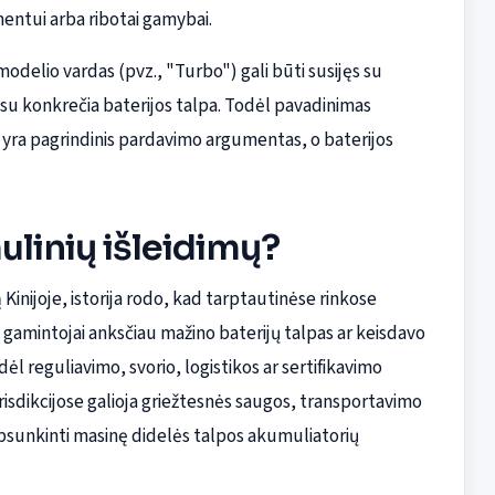
entui arba ribotai gamybai.
odelio vardas (pvz., "Turbo") gali būti susijęs su
 su konkrečia baterijos talpa. Todėl pavadinimas
s yra pagrindinis pardavimo argumentas, o baterijos
ulinių išleidimų?
 Kinijoje, istorija rodo, kad tarptautinėse rinkose
kiti gamintojai anksčiau mažino baterijų talpas ar keisdavo
ėl reguliavimo, svorio, logistikos ar sertifikavimo
urisdikcijose galioja griežtesnės saugos, transportavimo
apsunkinti masinę didelės talpos akumuliatorių