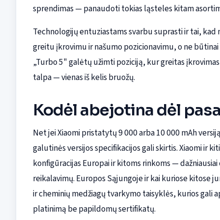
sprendimas — panaudoti tokias ląsteles kitam asortim
Technologijų entuziastams svarbu suprasti ir tai, kad m
greitu įkrovimu ir našumo pozicionavimu, o ne būtinai
„Turbo 5" galėtų užimti poziciją, kur greitas įkrovima
talpa — vienas iš kelis bruožų.
Kodėl abejotina dėl pasa
Net jei Xiaomi pristatytų 9 000 arba 10 000 mAh versiją
galutinės versijos specifikacijos gali skirtis. Xiaomi ir 
konfigūracijas Europai ir kitoms rinkoms — dažniausiai d
reikalavimų. Europos Sąjungoje ir kai kuriose kitose j
ir cheminių medžiagų tvarkymo taisyklės, kurios gali 
platinimą be papildomų sertifikatų.