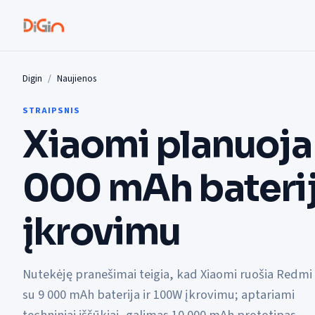
Digin
Naujienos
STRAIPSNIS
Xiaomi planuoja
000 mAh baterij
įkrovimu
Nutekėję pranešimai teigia, kad Xiaomi ruošia Redmi
su 9 000 mAh baterija ir 100W įkrovimu; aptariami