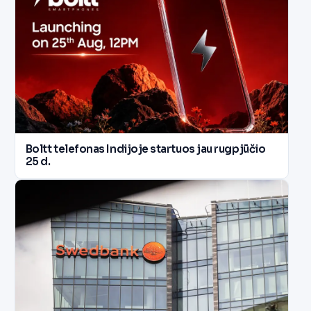
Boltt telefonas Indijoje startuos jau rugpjūčio
25 d.