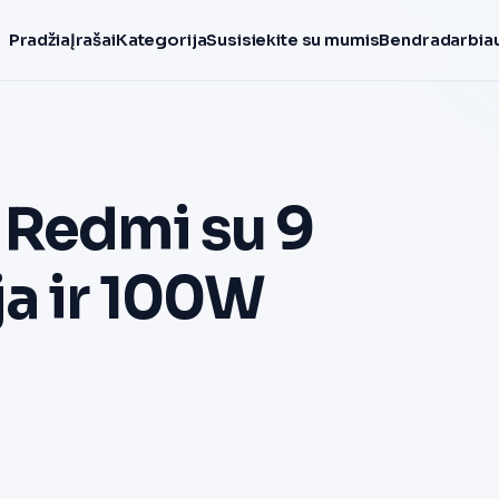
Pradžia
Įrašai
Kategorija
Susisiekite su mumis
Bendradarbiau
 Redmi su 9
a ir 100W