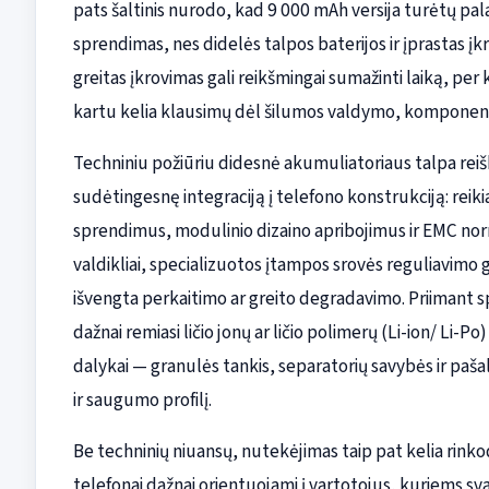
pats šaltinis nurodo, kad 9 000 mAh versija turėtų pal
sprendimas, nes didelės talpos baterijos ir įprastas įk
greitas įkrovimas gali reikšmingai sumažinti laiką, per
kartu kelia klausimų dėl šilumos valdymo, komponen
Techniniu požiūriu didesnė akumuliatoriaus talpa reiški
sudėtingesnę integraciją į telefono konstrukciją: rei
sprendimus, modulinio dizaino apribojimus ir EMC norm
valdikliai, specializuotos įtampos srovės reguliavimo
išvengta perkaitimo ar greito degradavimo. Priimant 
dažnai remiasi ličio jonų ar ličio polimerų (Li-ion/ Li-
dalykai — granulės tankis, separatorių savybės ir paš
ir saugumo profilį.
Be techninių niuansų, nutekėjimas taip pat kelia rinko
telefonai dažnai orientuojami į vartotojus, kuriems sva