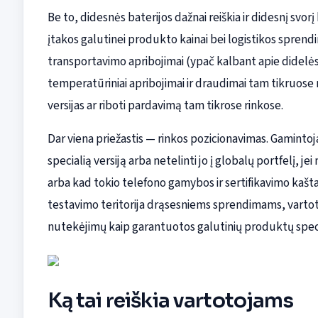
Be to, didesnės baterijos dažnai reiškia ir didesnį svor
įtakos galutinei produkto kainai bei logistikos spren
transportavimo apribojimai (ypač kalbant apie didelės
temperatūriniai apribojimai ir draudimai tam tikruose r
versijas ar riboti pardavimą tam tikrose rinkose.
Dar viena priežastis — rinkos pozicionavimas. Gamintojai 
specialią versiją arba netelinti jo į globalų portfelį,
arba kad tokio telefono gamybos ir sertifikavimo kašta
testavimo teritorija drąsesniems sprendimams, vartot
nutekėjimų kaip garantuotos galutinių produktų specif
Ką tai reiškia vartotojams