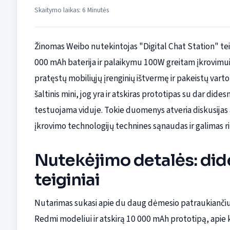
Skaitymo laikas: 6 Minutės
Žinomas Weibo nutekintojas "Digital Chat Station" tei
000 mAh baterija ir palaikymu 100W greitam įkrovimui. 
pratęstų mobiliųjų įrenginių ištvermę ir pakeistų vart
šaltinis mini, jog yra ir atskiras prototipas su dar did
testuojama viduje. Tokie duomenys atveria diskusijas
įkrovimo technologijų technines sąnaudas ir galimas ri
Nutekėjimo detalės: didel
teiginiai
Nutarimas sukasi apie du daug dėmesio patraukiančiu
Redmi modeliui ir atskirą 10 000 mAh prototipą, apie 