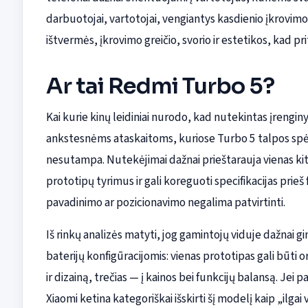
darbuotojai, vartotojai, vengiantys kasdienio įkrovimo)
ištvermės, įkrovimo greičio, svorio ir estetikos, kad pr
Ar tai Redmi Turbo 5?
Kai kurie kinų leidiniai nurodo, kad nutekintas įrengin
ankstesnėms ataskaitoms, kuriose Turbo 5 talpos sp
nesutampa. Nutekėjimai dažnai prieštarauja vienas kit
prototipų tyrimus ir gali koreguoti specifikacijas prieš
pavadinimo ar pozicionavimo negalima patvirtinti.
Iš rinkų analizės matyti, jog gamintojų viduje dažnai g
baterijų konfigūracijomis: vienas prototipas gali būti
ir dizainą, trečias — į kainos bei funkcijų balansą. Jei
Xiaomi ketina kategoriškai išskirti šį modelį kaip „ilgai 