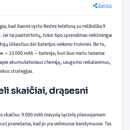
Dalytis
gia, kad Xiaomi vysto Redmi telefoną su milžiniška 9
Jei tai pasitvirtintų, tokio tipo sprendimas reikšmingai
otojų lūkesčius dėl baterijos veikimo trukmės. Be to,
esne — 10 000 mAh — baterija, kuri šiuo metu tariamai
 apie akumuliatoriaus chemiją, saugumo reikalavimus,
nkos strategijas.
i skaičiai, drąsesni
s skaičius: 9 000 mAh masyvią ląstelę planuojamam
kurį pranešama, kad jis yra vidiniuose bandymuose. Tas