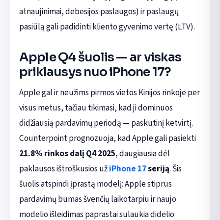
atnaujinimai, debesijos paslaugos) ir paslaugų
pasiūlą gali padidinti kliento gyvenimo vertę (LTV).
Apple Q4 šuolis — ar viskas
priklausys nuo iPhone 17?
Apple gal ir neužims pirmos vietos Kinijos rinkoje per
visus metus, tačiau tikimasi, kad ji dominuos
didžiausią pardavimų periodą — paskutinį ketvirtį.
Counterpoint prognozuoja, kad Apple gali pasiekti
21.8% rinkos dalį Q4 2025
, daugiausia dėl
paklausos ištroškusios už
iPhone 17
seriją
. Šis
šuolis atspindi įprastą modelį: Apple stiprus
pardavimų bumas švenčių laikotarpiu ir naujo
modelio išleidimas paprastai sulaukia didelio