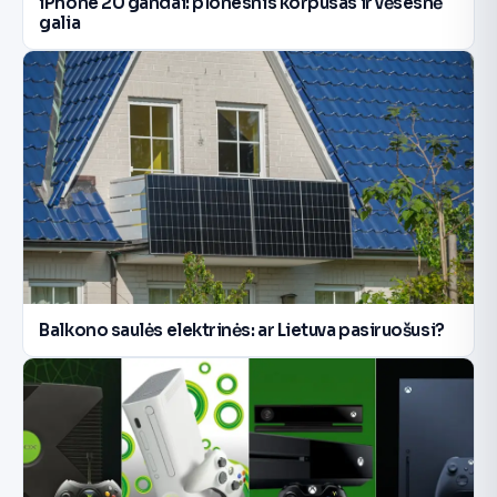
iPhone 20 gandai: plonesnis korpusas ir vėsesnė
galia
Balkono saulės elektrinės: ar Lietuva pasiruošusi?