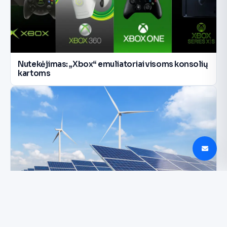
Nutekėjimas: „Xbox“ emuliatoriai visoms konsolių
kartoms
Kaune vyksianti ENTRUST keis Lietuvos energetiką
ir rinką