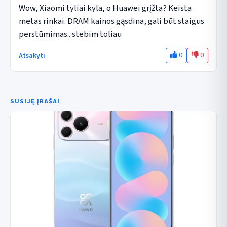
Wow, Xiaomi tyliai kyla, o Huawei grįžta? Keista 
metas rinkai. DRAM kainos gąsdina, gali būt staigus 
perstūmimas.. stebim toliau
0
0
Atsakyti
SUSIJĘ ĮRAŠAI