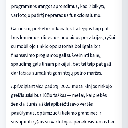
programinės įrangos sprendimus, kad išlaikytų
vartotojo patirtį nepraradus funkcionalumo.
Galiausiai, prekybos ir kanalų strategijos taip pat
bus lemiamos: didesnės nuolaidos per akcijas, ryšiai
su mobiliojo tinklo operatoriais bei ilgalaikės
finansavimo programos gali sušvelninti kainų
spaudimą galutiniam pirkėjui, bet tai taip pat gali
dar labiau sumažinti gamintojų pelno maržas.
Apžvelgiant visą padėtį, 2025 metai Kinijos rinkoje
greičiausiai bus lūžio taškas — metai, kai prekės
ženklai turės aiškiai apibrėžti savo vertės
pasiūlymus, optimizuoti tiekimo grandines ir
sustiprinti ryšius su vartotojais per ekosistemas bei