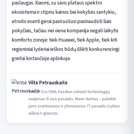
paslaugas. Xiaomi, su savo plataus spektro
ekosistema ir stipriu kainos bei kokybės santykiu,
atrodo esanti gerai pasiruošusi pasinaudoti šiais
pokyčiais, tačiau nei viena kompanija negali laikytis
komforto zonoje: tiek Huawei, tiek Apple, tiek kiti
regioniniai lyderiai ieškos būdų išlikti konkurencingi
greitai kintančioje aplinkoje.
Viltė Petrauskaitė
Sveiki! Esu Viltė, kasdien sekanti technologijų
naujienas iš viso pasaulio. Mano darbas – pateikti
jums svarbiausius ir įdomiausius IT pasaulio įvykius
aiškiai ir glaustai.