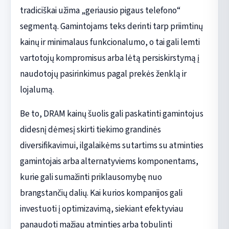
tradiciškai užima „geriausio pigaus telefono“
segmentą. Gamintojams teks derinti tarp priimtinų
kainų ir minimalaus funkcionalumo, o tai gali lemti
vartotojų kompromisus arba lėtą persiskirstymą į
naudotojų pasirinkimus pagal prekės ženklą ir
lojalumą.
Be to, DRAM kainų šuolis gali paskatinti gamintojus
didesnį dėmesį skirti tiekimo grandinės
diversifikavimui, ilgalaikėms sutartims su atminties
gamintojais arba alternatyviems komponentams,
kurie gali sumažinti priklausomybę nuo
brangstančių dalių. Kai kurios kompanijos gali
investuoti į optimizavimą, siekiant efektyviau
panaudoti mažiau atminties arba tobulinti