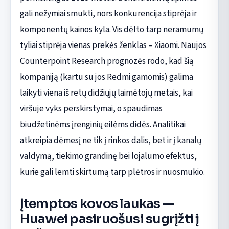
gali nežymiai smukti, nors konkurencija stiprėja ir
komponentų kainos kyla. Vis dėlto tarp neramumų
tyliai stiprėja vienas prekės ženklas – Xiaomi. Naujos
Counterpoint Research prognozės rodo, kad šią
kompaniją (kartu su jos Redmi gamomis) galima
laikyti viena iš retų didžiųjų laimėtojų metais, kai
viršuje vyks perskirstymai, o spaudimas
biudžetinėms įrenginių eilėms didės. Analitikai
atkreipia dėmesį ne tik į rinkos dalis, bet ir į kanalų
valdymą, tiekimo grandinę bei lojalumo efektus,
kurie gali lemti skirtumą tarp plėtros ir nuosmukio.
Įtemptos kovos laukas —
Huawei pasiruošusi sugrįžti į