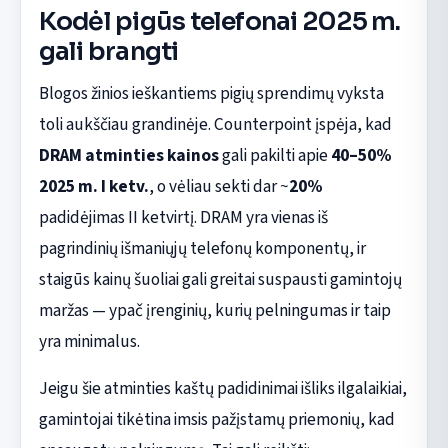
Kodėl pigūs telefonai 2025 m.
gali brangti
Blogos žinios ieškantiems pigių sprendimų vyksta
toli aukščiau grandinėje. Counterpoint įspėja, kad
DRAM atminties kainos
gali pakilti apie
40–50%
2025 m. I ketv.
, o vėliau sekti dar ~
20%
padidėjimas II ketvirtį. DRAM yra vienas iš
pagrindinių išmaniųjų telefonų komponentų, ir
staigūs kainų šuoliai gali greitai suspausti gamintojų
maržas — ypač įrenginių, kurių pelningumas ir taip
yra minimalus.
Jeigu šie atminties kaštų padidinimai išliks ilgalaikiai,
gamintojai tikėtina imsis pažįstamų priemonių, kad