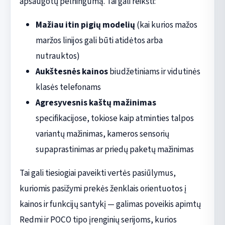
apsaugotų pelningumą. Tai gali reikšti:
Mažiau itin pigių modelių
(kai kurios mažos
maržos linijos gali būti atidėtos arba
nutrauktos)
Aukštesnės kainos
biudžetiniams ir vidutinės
klasės telefonams
Agresyvesnis kaštų mažinimas
specifikacijose, tokiose kaip atminties talpos
variantų mažinimas, kameros sensorių
supaprastinimas ar priedų paketų mažinimas
Tai gali tiesiogiai paveikti vertės pasiūlymus,
kuriomis pasižymi prekės ženklais orientuotos į
kainos ir funkcijų santykį — galimas poveikis apimtų
Redmi ir POCO tipo įrenginių serijoms, kurios