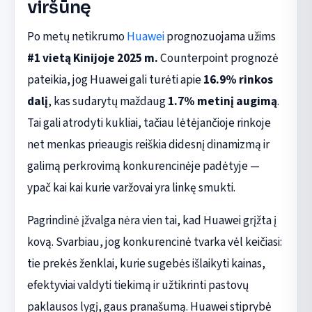
viršūnę
Po metų netikrumo
Huawei
prognozuojama užims
#1 vietą Kinijoje 2025 m.
Counterpoint prognozė
pateikia, jog Huawei gali turėti apie
16.9% rinkos
dalį
, kas sudarytų maždaug
1.7% metinį augimą
.
Tai gali atrodyti kukliai, tačiau lėtėjančioje rinkoje
net menkas prieaugis reiškia didesnį dinamizmą ir
galimą perkrovimą konkurencinėje padėtyje —
ypač kai kai kurie varžovai yra linkę smukti.
Pagrindinė įžvalga nėra vien tai, kad Huawei grįžta į
kovą. Svarbiau, jog konkurencinė tvarka vėl keičiasi:
tie prekės ženklai, kurie sugebės išlaikyti kainas,
efektyviai valdyti tiekimą ir užtikrinti pastovų
paklausos lygį, gaus pranašumą. Huawei stiprybė