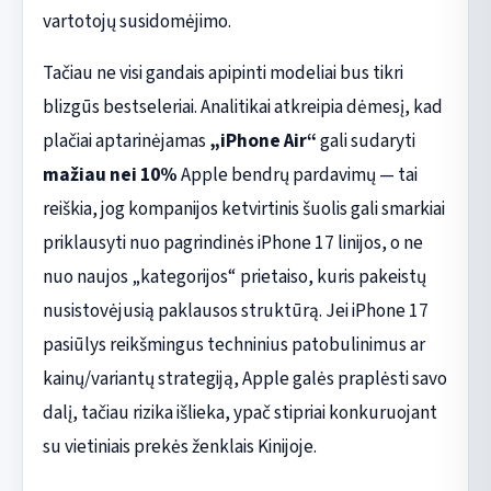
vartotojų susidomėjimo.
Tačiau ne visi gandais apipinti modeliai bus tikri
blizgūs bestseleriai. Analitikai atkreipia dėmesį, kad
plačiai aptarinėjamas
„iPhone Air“
gali sudaryti
mažiau nei 10%
Apple bendrų pardavimų — tai
reiškia, jog kompanijos ketvirtinis šuolis gali smarkiai
priklausyti nuo pagrindinės iPhone 17 linijos, o ne
nuo naujos „kategorijos“ prietaiso, kuris pakeistų
nusistovėjusią paklausos struktūrą. Jei iPhone 17
pasiūlys reikšmingus techninius patobulinimus ar
kainų/variantų strategiją, Apple galės praplėsti savo
dalį, tačiau rizika išlieka, ypač stipriai konkuruojant
su vietiniais prekės ženklais Kinijoje.