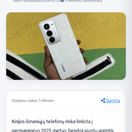
Viltė Petrauskaitė
2026-01-19
5
Minutės
2 komentarų
Dalytis
Skaitymo laikas: 5 Minutės
Kinijos išmaniųjų telefonų rinka linksta į
permainingus 2025 metus: bendra siuntų apimtis