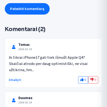
Pateikti komentarą
Komentarai
(2)
Tomas
2026-01-19
Ar tikrai iPhone17 gali tiek išmušt Apple Q4? 
Skaičiai atrodo per daug optimistiški, ne visai 
užtikrina, hm...
0
0
Atsakyti
Duomex
2026-01-19