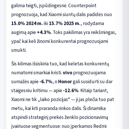
galima teigti, įspūdingesnė. Counterpoint
prognozuoja, kad Xiaomi siuntų dalis padidės nuo
15.0% 2024 m.
iki
15.7% 2025 m.
, rodydama
augimą apie
+4.3%
. Toks pakilimas yra reikšmingas,
ypač kai keli žinomi konkurentai prognozuojami
smukti.
Šis kilimas išsiskiria tuo, kad keletas konkurentų
numatomi smarkiai kristi.
vivo
prognozuojama
sumažės apie
-6.7%
, o
Honor
gali susidurti su dar
staigesniu kritimu — apie
-12.6%
. Kitaip tariant,
Xiaomi ne tik „laiko pozicijas“ — ji jas plečia tuo pat
metu, kai kiti praranda rinkos dalis. Ši dinamika
atspindi strateginį prekės ženklo pozicionavimą
įvairiuose segmentuose: nuo įperkamos Redmi