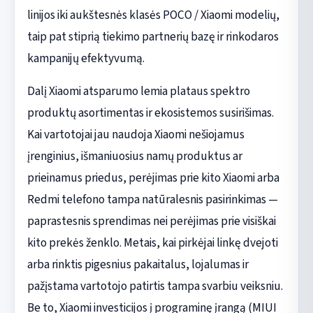
linijos iki aukštesnės klasės POCO / Xiaomi modelių,
taip pat stiprią tiekimo partnerių bazę ir rinkodaros
kampanijų efektyvumą.
Dalį Xiaomi atsparumo lemia plataus spektro
produktų asortimentas ir ekosistemos susirišimas.
Kai vartotojai jau naudoja Xiaomi nešiojamus
įrenginius, išmaniuosius namų produktus ar
prieinamus priedus, perėjimas prie kito Xiaomi arba
Redmi telefono tampa natūralesnis pasirinkimas —
paprastesnis sprendimas nei perėjimas prie visiškai
kito prekės ženklo. Metais, kai pirkėjai linkę dvejoti
arba rinktis pigesnius pakaitalus, lojalumas ir
pažįstama vartotojo patirtis tampa svarbiu veiksniu.
Be to, Xiaomi investicijos į programinę įrangą (MIUI