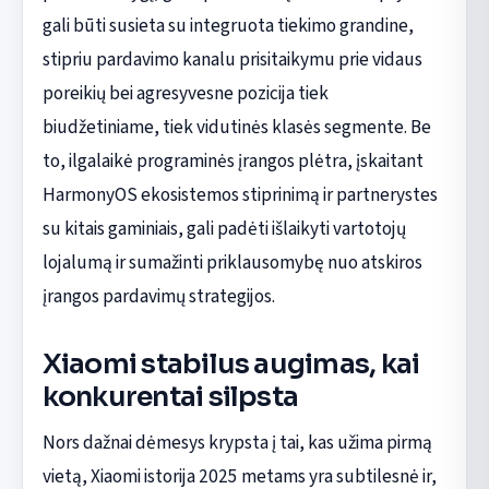
gali būti susieta su integruota tiekimo grandine,
stipriu pardavimo kanalu prisitaikymu prie vidaus
poreikių bei agresyvesne pozicija tiek
biudžetiniame, tiek vidutinės klasės segmente. Be
to, ilgalaikė programinės įrangos plėtra, įskaitant
HarmonyOS ekosistemos stiprinimą ir partnerystes
su kitais gaminiais, gali padėti išlaikyti vartotojų
lojalumą ir sumažinti priklausomybę nuo atskiros
įrangos pardavimų strategijos.
Xiaomi stabilus augimas, kai
konkurentai silpsta
Nors dažnai dėmesys krypsta į tai, kas užima pirmą
vietą, Xiaomi istorija 2025 metams yra subtilesnė ir,