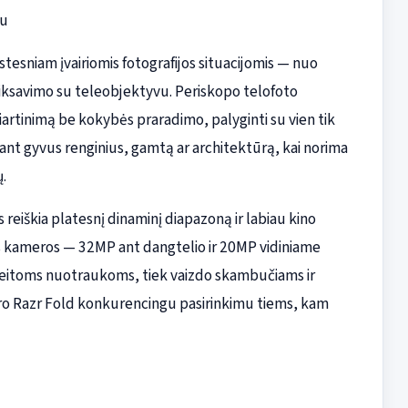
mu
kstesniam įvairiomis fotografijos situacijomis — nuo
fiksavimo su teleobjektyvu. Periskopo telofoto
riartinimą be kokybės praradimo, palyginti su vien tik
jant gyvus renginius, gamtą ar architektūrą, kai norima
.
 reiškia platesnį dinaminį diapazoną ir labiau kino
os kameros — 32MP ant dangtelio ir 20MP vidiniame
greitoms nuotraukoms, tiek vaizdo skambučiams ir
o Razr Fold konkurencingu pasirinkimu tiems, kam