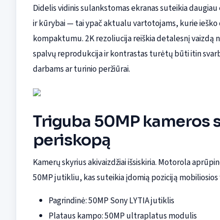
Didelis vidinis sulankstomas ekranas suteikia daugiau
ir kūrybai — tai ypač aktualu vartotojams, kurie ieš
kompaktumu. 2K rezoliucija reiškia detalesnį vaizdą 
spalvų reprodukcija ir kontrastas turėtų būti itin sva
darbams ar turinio peržiūrai.
Triguba 50MP kameros si
periskopą
Kamerų skyrius akivaizdžiai išsiskiria. Motorola aprūp
50MP jutikliu, kas suteikia įdomią poziciją mobiliosios 
Pagrindinė: 50MP Sony LYTIA jutiklis
Plataus kampo: 50MP ultraplatus modulis