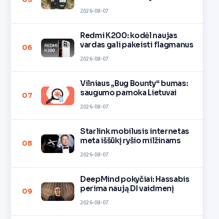
2026-08-07
Redmi K200: kodėl naujas
vardas gali pakeisti flagmanus
06
2026-08-07
Vilniaus „Bug Bounty“ bumas:
saugumo pamoka Lietuvai
07
2026-08-07
Starlink mobilusis internetas
meta iššūkį ryšio milžinams
08
2026-08-07
DeepMind pokyčiai: Hassabis
perima naują DI vaidmenį
09
2026-08-07