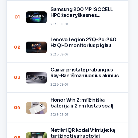
Samsung 200 MP ISOCELL
HPC žada ryškesnes
01
nuotraukas
2026-08-07
Lenovo Legion 27Q-2c: 240
Hz QHD monitorius pigiau
02
2026-08-07
Caviar pristatė prabangius
Ray-Ban išmaniuosius akinius
03
2026-08-07
Honor Win 2: milžiniška
baterija ir 2 nm lustas spalį
04
2026-08-07
Netikri QR kodai Vilniuje: ką
turi žinoti vairuotojai
05