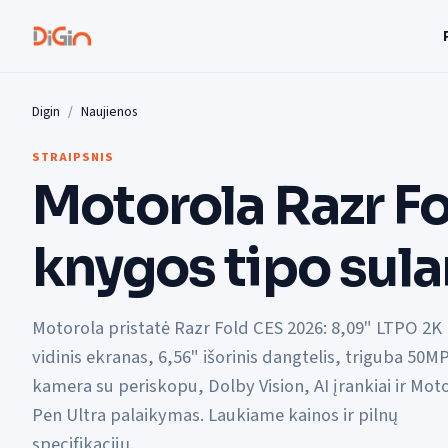
Digin
Naujienos
STRAIPSNIS
Motorola Razr F
knygos tipo sul
Motorola pristatė Razr Fold CES 2026: 8,09" LTPO 2K
vidinis ekranas, 6,56" išorinis dangtelis, triguba 50M
kamera su periskopu, Dolby Vision, AI įrankiai ir Mot
Pen Ultra palaikymas. Laukiame kainos ir pilnų
specifikacijų.