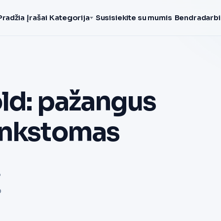
Pradžia
Įrašai
Kategorija
Susisiekite su mumis
Bendradarbi
old: pažangus
ankstomas
P
o