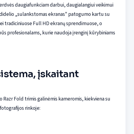
 erdvės daugiafunkciam darbui, daugialangiui veikimui
ko didelio „sulankstomas ekranas" patogumo kartu su
nei tradiciniuose Full HD ekranų sprendimuose, o
rbūs profesionalams, kurie naudoja įrenginį kūrybiniams
stema, įskaitant
ino Razr Fold trimis galinėmis kameromis, kiekviena su
fotografijos rinkoje: