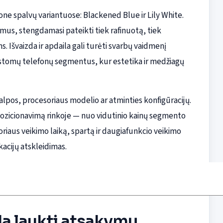
ne spalvų variantuose: Blackened Blue ir Lily White.
imus, stengdamasi pateikti tiek rafinuotą, tiek
. Išvaizda ir apdaila gali turėti svarbų vaidmenį
kstomų telefonų segmentus, kur estetika ir medžiagų
talpos, procesoriaus modelio ar atminties konfigūracijų.
 pozicionavimą rinkoje — nuo vidutinio kainų segmento
riaus veikimo laiką, spartą ir daugiafunkcio veikimo
kacijų atskleidimas.
da laukti atsakymų