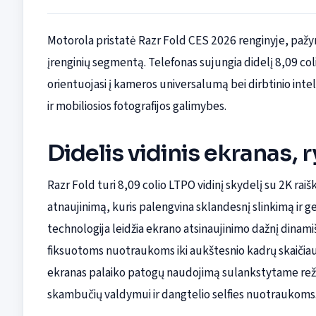
Motorola pristatė Razr Fold CES 2026 renginyje, paž
įrenginių segmentą. Telefonas sujungia didelį 8,09 colio 
orientuojasi į kameros universalumą bei dirbtinio inte
ir mobiliosios fotografijos galimybes.
Didelis vidinis ekranas, 
Razr Fold turi 8,09 colio LTPO vidinį skydelį su 2K rai
atnaujinimą, kuris palengvina sklandesnį slinkimą ir 
technologija leidžia ekrano atsinaujinimo dažnį dinamiš
fiksuotoms nuotraukoms iki aukštesnio kadrų skaičiaus
ekranas palaiko patogų naudojimą sulankstytame rež
skambučių valdymui ir dangtelio selfies nuotraukoms