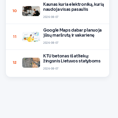
Kaunas kuria elektroniką, kurią
naudoja visas pasaulis
10
2026-08-07
Google Maps dabar planuoja
jūsų maršrutą ir vakarienę
11
2026-08-07
KTU betonas iš atliekų:
žingsnis Lietuvos statyboms
12
2026-08-07