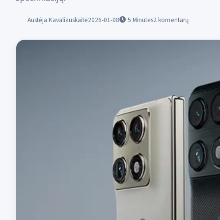
Austėja Kavaliauskaitė
2026-01-08
5
Minutės
2 komentarų