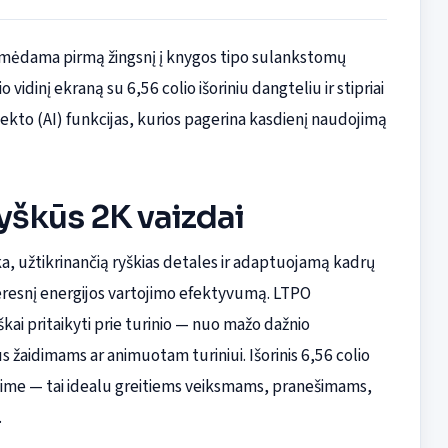
ymėdama pirmą žingsnį į knygos tipo sulankstomų
vidinį ekraną su 6,56 colio išoriniu dangteliu ir stipriai
lekto (AI) funkcijas, kurios pagerina kasdienį naudojimą
ryškūs 2K vaizdai
ška, užtikrinančią ryškias detales ir adaptuojamą kadrų
geresnį energijos vartojimo efektyvumą. LTPO
kai pritaikyti prie turinio — nuo mažo dažnio
 žaidimams ar animuotam turiniui. Išorinis 6,56 colio
ime — tai idealu greitiems veiksmams, pranešimams,
.