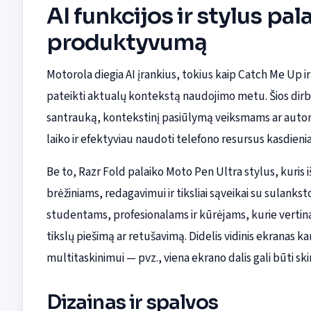
AI funkcijos ir stylus pa
produktyvumą
Motorola diegia AI įrankius, tokius kaip Catch Me Up ir
pateikti aktualų kontekstą naudojimo metu. Šios dirbti
santrauką, kontekstinį pasiūlymą veiksmams ar auto
laiko ir efektyviau naudoti telefono resursus kasdien
Be to, Razr Fold palaiko Moto Pen Ultra stylus, kuris i
brėžiniams, redagavimui ir tiksliai sąveikai su sulank
studentams, profesionalams ir kūrėjams, kurie verti
tikslų piešimą ar retušavimą. Didelis vidinis ekranas k
multitaskinimui — pvz., viena ekrano dalis gali būti s
Dizainas ir spalvos