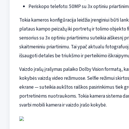
Periskopo telefoto: 50MP su 3x optiniu priartini
Tokia kameros konfigūracija leidžia įrenginiui būti lan
plataus kampo peizažų iki portretų ir tolimo objekto 
sensorius su 3x optiniu priartinimu suteikia aiškesnį p
skaitmeniniu priartinimu. Tai ypač aktualu fotografuo
išsaugoti detales be triukšmo ir perteikimo iškraipymų
Vaizdo įrašų įrašymas palaiko Dolby Vision formatą, kas
kokybės vaizdą video režimuose. Selfie režimui skirt
ekrane — suteikia aukštos raiškos pasirinkimus tiek 
portretinėms nuotraukoms. Tokia kamera sistema dar
svarbi mobili kamera ir vaizdo įrašo kokybė.