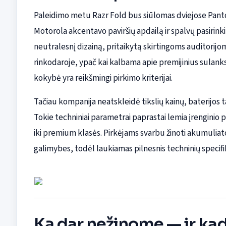
Paleidimo metu Razr Fold bus siūlomas dviejose Panto
Motorola akcentavo paviršių apdailą ir spalvų pasirink
neutralesnį dizainą, pritaikytą skirtingoms auditorijoms
rinkodaroje, ypač kai kalbama apie premijinius sulan
kokybė yra reikšmingi pirkimo kriterijai.
Tačiau kompanija neatskleidė tikslių kainų, baterijos 
Tokie techniniai parametrai paprastai lemia įrenginio
iki premium klasės. Pirkėjams svarbu žinoti akumuliato
galimybes, todėl laukiamas pilnesnis techninių specifi
Ką dar nežinome — ir ka