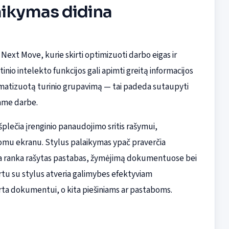
laikymas didina
 Next Move, kurie skirti optimizuoti darbo eigas ir
nio intelekto funkcijos gali apimti greitą informacijos
matizuotą turinio grupavimą — tai padeda sutaupyti
iame darbe.
šplečia įrenginio panaudojimo sritis rašymui,
stomu ekranu. Stylus palaikymas ypač praverčia
na ranka rašytas pastabas, žymėjimą dokumentuose bei
artu su stylus atveria galimybes efektyviam
kirta dokumentui, o kita piešiniams ar pastaboms.