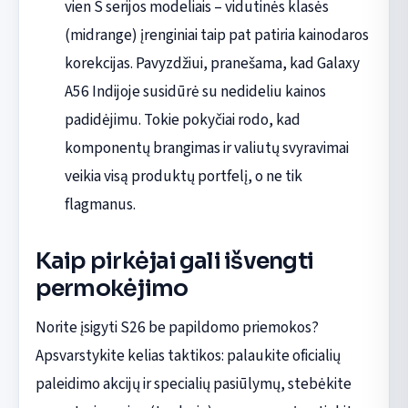
vien S serijos modeliais – vidutinės klasės
(midrange) įrenginiai taip pat patiria kainodaros
korekcijas. Pavyzdžiui, pranešama, kad Galaxy
A56 Indijoje susidūrė su nedideliu kainos
padidėjimu. Tokie pokyčiai rodo, kad
komponentų brangimas ir valiutų svyravimai
veikia visą produktų portfelį, o ne tik
flagmanus.
Kaip pirkėjai gali išvengti
permokėjimo
Norite įsigyti S26 be papildomo priemokos?
Apsvarstykite kelias taktikos: palaukite oficialių
paleidimo akcijų ir specialių pasiūlymų, stebėkite