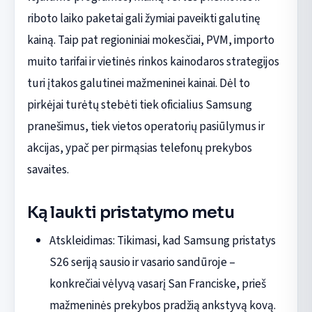
riboto laiko paketai gali žymiai paveikti galutinę
kainą. Taip pat regioniniai mokesčiai, PVM, importo
muito tarifai ir vietinės rinkos kainodaros strategijos
turi įtakos galutinei mažmeninei kainai. Dėl to
pirkėjai turėtų stebėti tiek oficialius Samsung
pranešimus, tiek vietos operatorių pasiūlymus ir
akcijas, ypač per pirmąsias telefonų prekybos
savaites.
Ką laukti pristatymo metu
Atskleidimas: Tikimasi, kad Samsung pristatys
S26 seriją sausio ir vasario sandūroje –
konkrečiai vėlyvą vasarį San Franciske, prieš
mažmeninės prekybos pradžią ankstyvą kovą.