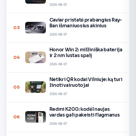
2026-08-07
Caviar pristatė prabangius Ray-
Ban išmaniuosius akinius
03
2026-08-07
Honor Win 2: milžiniška baterija
ir 2 nm lustas spalį
04
2026-08-07
Netikri QR kodai Vilniuje: ką turi
žinoti vairuotojai
05
2026-08-07
Redmi K200: kodėl naujas
vardas gali pakeisti flagmanus
06
2026-08-07