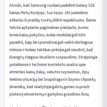
Atrodo, kad Samsung ruošiasi padidinti Galaxy S26
kainas Pietų Korėjoje, tuo tarpu JAV paleidimo
etiketės iš pradžių turėtų išlikti nepakitusios. Šiame
tekste aptariame pagrindines priežastis, kurios
lemia kainų pokyčius, kokie modeliai gali būti
paveikti, kaip šie sprendimai gali veikti skirtingose
rinkose ir kokias taktikas pirkėjai gali naudoti, kad
išvengtų staigaus biudžeto suspaudimo. Straipsnyje
pateikiama ir techninė konteksto analizė apie
atminties kainų įtaką, valiutos svyravimus, čipų
tiekimo situaciją bei Snapdragon ir Exynos chipsetų
dinamiką, kad skaitytojai galėtų geriau suprasti
platesnį ekosistemų ir gamybos grandinės foną.