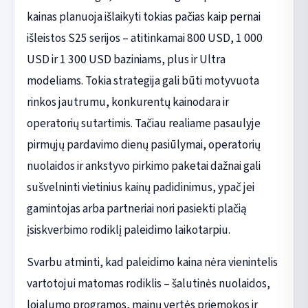
kainas planuoja išlaikyti tokias pačias kaip pernai
išleistos S25 serijos – atitinkamai 800 USD, 1 000
USD ir 1 300 USD baziniams, plus ir Ultra
modeliams. Tokia strategija gali būti motyvuota
rinkos jautrumu, konkurentų kainodara ir
operatorių sutartimis. Tačiau realiame pasaulyje
pirmųjų pardavimo dienų pasiūlymai, operatorių
nuolaidos ir ankstyvo pirkimo paketai dažnai gali
sušvelninti vietinius kainų padidinimus, ypač jei
gamintojas arba partneriai nori pasiekti plačią
įsiskverbimo rodiklį paleidimo laikotarpiu.
Svarbu atminti, kad paleidimo kaina nėra vienintelis
vartotojui matomas rodiklis – šalutinės nuolaidos,
lojalumo programos, mainų vertės priemokos ir