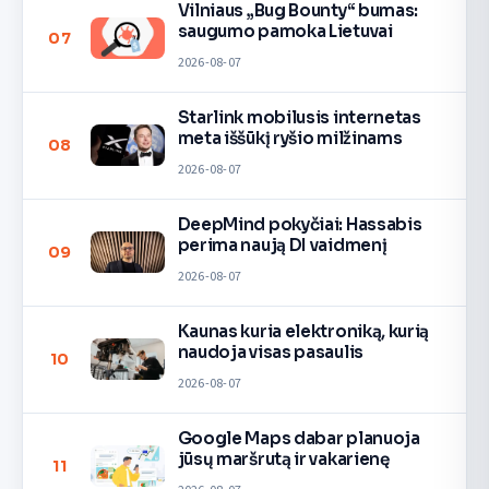
Vilniaus „Bug Bounty“ bumas:
saugumo pamoka Lietuvai
07
2026-08-07
Starlink mobilusis internetas
meta iššūkį ryšio milžinams
08
2026-08-07
DeepMind pokyčiai: Hassabis
perima naują DI vaidmenį
09
2026-08-07
Kaunas kuria elektroniką, kurią
naudoja visas pasaulis
10
2026-08-07
Google Maps dabar planuoja
jūsų maršrutą ir vakarienę
11