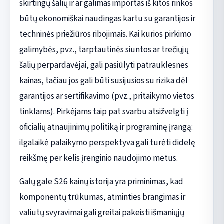
skirtingų šalių ir ar galimas importas iš kitos rinkos
būtų ekonomiškai naudingas kartu su garantijos ir
techninės priežiūros ribojimais. Kai kurios pirkimo
galimybės, pvz., tarptautinės siuntos ar trečiųjų
šalių perpardavėjai, gali pasiūlyti patrauklesnes
kainas, tačiau jos gali būti susijusios su rizika dėl
garantijos ar sertifikavimo (pvz., pritaikymo vietos
tinklams). Pirkėjams taip pat svarbu atsižvelgti į
oficialių atnaujinimų politiką ir programinę įrangą:
ilgalaikė palaikymo perspektyva gali turėti didelę
reikšmę per kelis įrenginio naudojimo metus.
Galų gale S26 kainų istorija yra priminimas, kad
komponentų trūkumas, atminties brangimas ir
valiutų svyravimai gali greitai pakeisti išmaniųjų