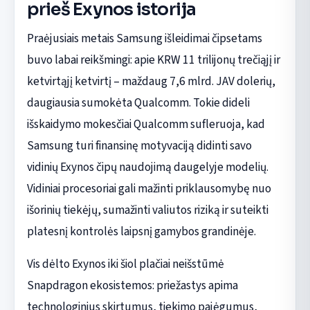
prieš Exynos istorija
Praėjusiais metais Samsung išleidimai čipsetams
buvo labai reikšmingi: apie KRW 11 trilijonų trečiąjį ir
ketvirtąjį ketvirtį – maždaug 7,6 mlrd. JAV dolerių,
daugiausia sumokėta Qualcomm. Tokie dideli
išskaidymo mokesčiai Qualcomm sufleruoja, kad
Samsung turi finansinę motyvaciją didinti savo
vidinių Exynos čipų naudojimą daugelyje modelių.
Vidiniai procesoriai gali mažinti priklausomybę nuo
išorinių tiekėjų, sumažinti valiutos riziką ir suteikti
platesnį kontrolės laipsnį gamybos grandinėje.
Vis dėlto Exynos iki šiol plačiai neišstūmė
Snapdragon ekosistemos: priežastys apima
technologinius skirtumus, tiekimo pajėgumus,