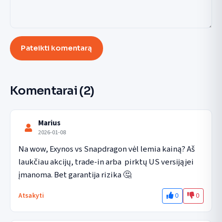
Pateikti komentarą
Komentarai
(2)
Marius
2026-01-08
Na wow, Exynos vs Snapdragon vėl lemia kainą? Aš 
laukčiau akcijų, trade-in arba  pirktų US versiją jei 
įmanoma. Bet garantija rizika 🤔
0
0
Atsakyti