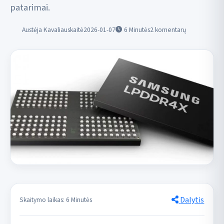
patarimai.
Austėja Kavaliauskaitė
2026-01-07
6
Minutės
2 komentarų
Dalytis
Skaitymo laikas: 6 Minutės