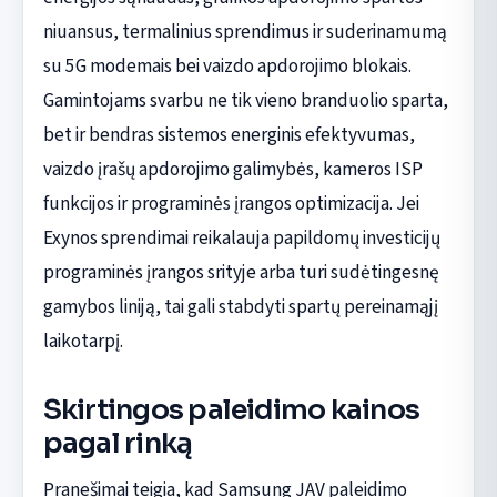
niuansus, termalinius sprendimus ir suderinamumą
su 5G modemais bei vaizdo apdorojimo blokais.
Gamintojams svarbu ne tik vieno branduolio sparta,
bet ir bendras sistemos energinis efektyvumas,
vaizdo įrašų apdorojimo galimybės, kameros ISP
funkcijos ir programinės įrangos optimizacija. Jei
Exynos sprendimai reikalauja papildomų investicijų
programinės įrangos srityje arba turi sudėtingesnę
gamybos liniją, tai gali stabdyti spartų pereinamąjį
laikotarpį.
Skirtingos paleidimo kainos
pagal rinką
Pranešimai teigia, kad Samsung JAV paleidimo