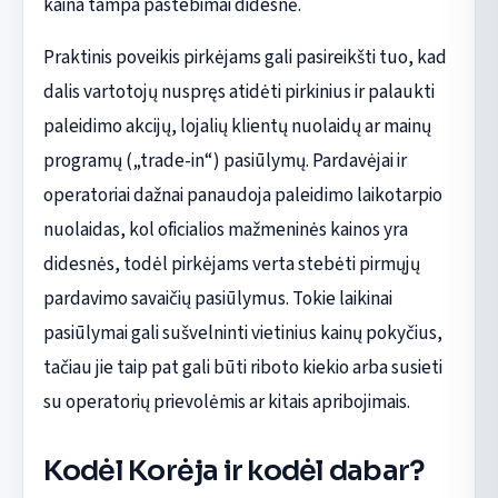
kaina tampa pastebimai didesnė.
Praktinis poveikis pirkėjams gali pasireikšti tuo, kad
dalis vartotojų nuspręs atidėti pirkinius ir palaukti
paleidimo akcijų, lojalių klientų nuolaidų ar mainų
programų („trade-in“) pasiūlymų. Pardavėjai ir
operatoriai dažnai panaudoja paleidimo laikotarpio
nuolaidas, kol oficialios mažmeninės kainos yra
didesnės, todėl pirkėjams verta stebėti pirmųjų
pardavimo savaičių pasiūlymus. Tokie laikinai
pasiūlymai gali sušvelninti vietinius kainų pokyčius,
tačiau jie taip pat gali būti riboto kiekio arba susieti
su operatorių prievolėmis ar kitais apribojimais.
Kodėl Korėja ir kodėl dabar?