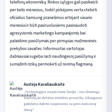
telefonų ekonomiką. Rinkos sąlygos gali pasikeisti
per kelis mėnesius, todėl pirkėjams verta stebėti
oficialius Samsung pranešimus artėjant vasario
mėnesiui ir būti pasiruošusiems pasinaudoti
agresyviomis marketingo kampanijomis bei
paleidimo pasiūlymais per pirmąsias mažmeninės
prekybos savaites. Informuotas vartotojas
dažniausiai sugeba rasti naudingesnį pasiūlymą ir
sumažinti riziką permokėti už norimą flagmaną.
Austėja Kavaliauskaitė
„Technologijos visada mane žavėjo – nuo išmaniųjų
telefonų iki dirbtinio intelekto proveržių. Džiaugiuosi
galėdama dalintis naujienomis su jumis kiekvieną
dieną.“