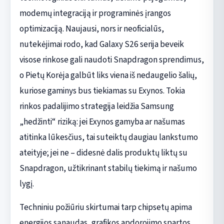
modemų integraciją ir programinės įrangos
optimizaciją. Naujausi, nors ir neoficialūs,
nutekėjimai rodo, kad Galaxy S26 serija beveik
visose rinkose gali naudoti Snapdragon sprendimus,
o Pietų Korėja galbūt liks viena iš nedaugelio šalių,
kuriose gaminys bus tiekiamas su Exynos. Tokia
rinkos padalijimo strategija leidžia Samsung
„hedžinti“ riziką: jei Exynos gamyba ar našumas
atitinka lūkesčius, tai suteiktų daugiau lankstumo
ateityje; jei ne – didesnė dalis produktų liktų su
Snapdragon, užtikrinant stabilų tiekimą ir našumo
lygį.
Techniniu požiūriu skirtumai tarp chipsetų apima
energijos sąnaudas, grafikos apdorojimo spartos