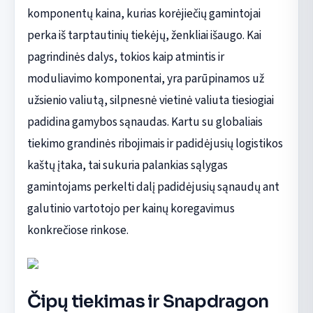
komponentų kaina, kurias korėjiečių gamintojai
perka iš tarptautinių tiekėjų, ženkliai išaugo. Kai
pagrindinės dalys, tokios kaip atmintis ir
moduliavimo komponentai, yra parūpinamos už
užsienio valiutą, silpnesnė vietinė valiuta tiesiogiai
padidina gamybos sąnaudas. Kartu su globaliais
tiekimo grandinės ribojimais ir padidėjusių logistikos
kaštų įtaka, tai sukuria palankias sąlygas
gamintojams perkelti dalį padidėjusių sąnaudų ant
galutinio vartotojo per kainų koregavimus
konkrečiose rinkose.
Čipų tiekimas ir Snapdragon