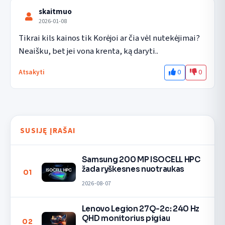
skaitmuo
2026-01-08
Tikrai kils kainos tik Korėjoi ar čia vėl nutekėjimai? 
Neaišku, bet jei vona krenta, ką daryti..
0
0
Atsakyti
SUSIJĘ ĮRAŠAI
Samsung 200 MP ISOCELL HPC
žada ryškesnes nuotraukas
01
2026-08-07
Lenovo Legion 27Q-2c: 240 Hz
QHD monitorius pigiau
02