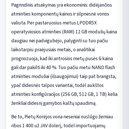
Pagrindinis atsakymas yra ekonominis: didėjančios
atminties komponentų kainos ir silpnesnė vonos
valiuta. Per pastaruosius metus LPDDR5X
operatyviosios atminties (RAM) 12 GB modulių kaina
daugiau nei padvigubėjo, palyginti su tuo pačiu
laikotarpiu praėjusiais metais, o analitikai
prognozuoja, kad iki antrosios metų pusės ši kaina
gali dar pakilti iki 40 %. Tuo pačiu metu NAND flash
atminties moduliai (išsaugojimui) taip pat brangsta,
ypač didesnės talpos variantai, todėl aukštos
atminties konfigūracijos (256 GB, 512 GB, 1 TB) kelia
ženkliai didesnį gamybos kaštų spaudimą.
Be to, Pietų Korėjos vona neseniai nuslūgo žemiau
ribos 1 400 už JAV dolerį, todėl importuojamų