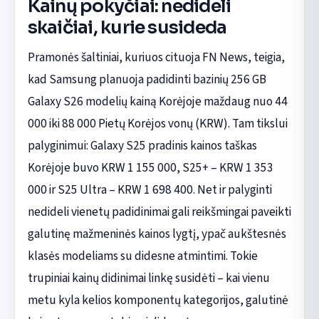
Kainų pokyčiai: nedideli
skaičiai, kurie susideda
Pramonės šaltiniai, kuriuos cituoja FN News, teigia,
kad Samsung planuoja padidinti bazinių 256 GB
Galaxy S26 modelių kainą Korėjoje maždaug nuo 44
000 iki 88 000 Pietų Korėjos vonų (KRW). Tam tikslui
palyginimui: Galaxy S25 pradinis kainos taškas
Korėjoje buvo KRW 1 155 000, S25+ – KRW 1 353
000 ir S25 Ultra – KRW 1 698 400. Net ir palyginti
nedideli vienetų padidinimai gali reikšmingai paveikti
galutinę mažmeninės kainos lygtį, ypač aukštesnės
klasės modeliams su didesne atmintimi. Tokie
trupiniai kainų didinimai linkę susidėti – kai vienu
metu kyla kelios komponentų kategorijos, galutinė