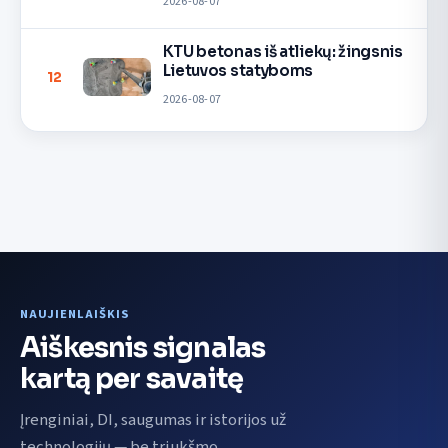
2026-08-07
KTU betonas iš atliekų: žingsnis
Lietuvos statyboms
12
2026-08-07
NAUJIENLAIŠKIS
Aiškesnis signalas
kartą per savaitę
Įrenginiai, DI, saugumas ir istorijos už
technologijų — be triukšmo.