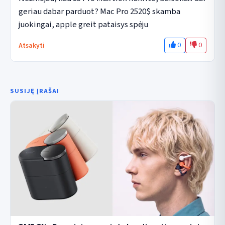
geriau dabar parduot? Mac Pro 2520$ skamba 
juokingai, apple greit pataisys spėju
0
0
Atsakyti
SUSIJĘ ĮRAŠAI