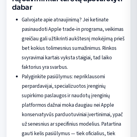
dabar
Galvojate apie atnaujinimą? Jei ketinate
pasinaudoti Apple trade‑in programa, veikimas
greičiau gali užtikrinti aukštesnį mokėjimą prieš
bet kokius tolimesnius sumažinimus. Rinkos
svyravimai kartais vyksta staigiai, tad laiko
faktorius yra svarbus.
Palyginkite pasiūlymus: nepriklausomi
perpardavėjai, specializuotos įrenginių
supirkimo paslaugos ir naudotų įrenginių
platformos dažnai moka daugiau nei Apple
konservatyvūs parduotuviniai įvertinimai, ypač
už senesnius ar specifinius modelius. Patartina
gauti kelis pasiūlymus — tiek oficialius, tiek