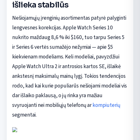
išlieka stabilūs
Nešiojamųjų įrenginių asortimentas patyrė palyginti
lengvesnes korekcijas. Apple Watch Series 10
nukrito maždaug 8,6 % iki $160, tuo tarpu Series 5
ir Series 6 vertės sumažėjo nežymiai — apie $5
kiekvienam modeliams. Keli modeliai, pavyzdžiui
Apple Watch Ultra 2 ir antrosios kartos SE, išlaikė
ankstesnį maksimalų mainų lygį. Tokios tendencijos
rodo, kad kai kurie populiarūs nešiojami modeliai vis
dar išlaiko paklausą, o jų rinka yra mažiau
svyruojanti nei mobiliųjų telefonų ar
kompiuterių
segmentai.