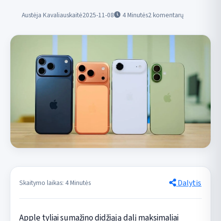
Austėja Kavaliauskaitė
2025-11-08
4
Minutės
2 komentarų
Dalytis
Skaitymo laikas: 4 Minutės
Apple tyliai sumažino didžiąją dalį maksimaliai