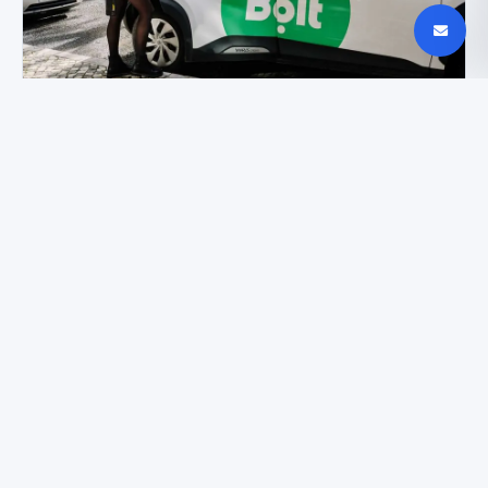
Bolt atvejis Lietuvoje: skaitmeninio prieinamumo
pamoka
Redmi 17 5G nutekėjimas: dizainas ir 7500 mAh
baterija