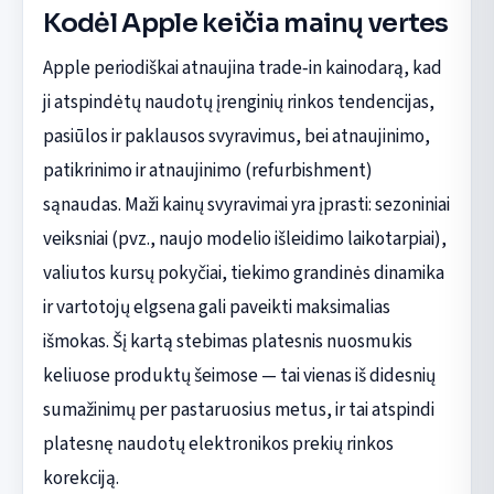
Kodėl Apple keičia mainų vertes
Apple periodiškai atnaujina trade‑in kainodarą, kad
ji atspindėtų naudotų įrenginių rinkos tendencijas,
pasiūlos ir paklausos svyravimus, bei atnaujinimo,
patikrinimo ir atnaujinimo (refurbishment)
sąnaudas. Maži kainų svyravimai yra įprasti: sezoniniai
veiksniai (pvz., naujo modelio išleidimo laikotarpiai),
valiutos kursų pokyčiai, tiekimo grandinės dinamika
ir vartotojų elgsena gali paveikti maksimalias
išmokas. Šį kartą stebimas platesnis nuosmukis
keliuose produktų šeimose — tai vienas iš didesnių
sumažinimų per pastaruosius metus, ir tai atspindi
platesnę naudotų elektronikos prekių rinkos
korekciją.