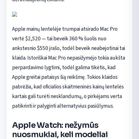
Apple mainų lentelėje trumpai atsirado Mac Pro
vertė $2,520 — tai beveik 360 % šuolis nuo
ankstesnio $550 įrašo, todėl beveik neabejotinai tai
klaida. Istoriškai Mac Pro nepasižymėjo tokia aukšta
perpardavimo lygtimi, todėl galima tikėtis, kad
Apple greitai pataisys šią reikšmę. Tokios klaidos
pabrėžia, kad oficialios skaitmeninės kainų lentelės
kartais gali turėti nesklandumų, o pirkėjams verta
patikrinti ir palyginti alternatyvius pasiūlymus.
Apple Watch: nežymūs
nuosmukiai, keli modeliai