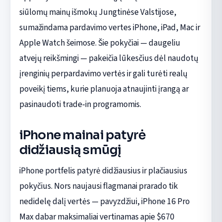
siūlomų mainų išmokų Jungtinėse Valstijose,
sumažindama pardavimo vertes iPhone, iPad, Mac ir
Apple Watch šeimose. Šie pokyčiai — daugeliu
atvejų reikšmingi — pakeičia lūkesčius dėl naudotų
įrenginių perpardavimo vertės ir gali turėti realų
poveikį tiems, kurie planuoja atnaujinti įrangą ar
pasinaudoti trade‑in programomis.
iPhone mainai patyrė
didžiausią smūgį
iPhone portfelis patyrė didžiausius ir plačiausius
pokyčius. Nors naujausi flagmanai prarado tik
nedidelę dalį vertės — pavyzdžiui, iPhone 16 Pro
Max dabar maksimaliai vertinamas apie $670