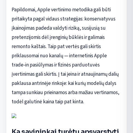
Papildomai, Apple vertinimo metodika gali būti
pritaikyta pagal vidaus strategijas: konservatyvus
įkainojimas padeda valdyti riziką, susijusią su
pretenzijomis dėl įrenginių būklės ir galimais
remonto kaštais. Taip pat vertės gali skirtis
priklausomai nuo kanalų — internetinis Apple
trade‑in pasiūlymas ir fizinės parduotuvės
įvertinimas gali skirtis. Į tai įeina ir atnaujinamų dalių
paklausa antrinėje rinkoje: kai kurių modelių dalys
tampa sunkiau prieinamos arba mažiau vertinamos,
todėl galutinė kaina taip pat kinta.
Ką savininkai turėtų apsvarstyti