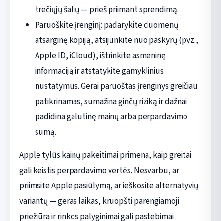
trečiųjų šalių — prieš priimant sprendimą.
Paruoškite įrenginį: padarykite duomenų
atsarginę kopiją, atsijunkite nuo paskyrų (pvz.,
Apple ID, iCloud), ištrinkite asmeninę
informaciją ir atstatykite gamyklinius
nustatymus. Gerai paruoštas įrenginys greičiau
patikrinamas, sumažina ginčų riziką ir dažnai
padidina galutinę mainų arba perpardavimo
sumą.
Apple tylūs kainų pakeitimai primena, kaip greitai
gali keistis perpardavimo vertės. Nesvarbu, ar
priimsite Apple pasiūlymą, ar ieškosite alternatyvių
variantų — geras laikas, kruopšti parengiamoji
priežiūra ir rinkos palyginimai gali pastebimai