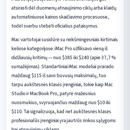
atsirasti dėl duomenų atnaujinimo ciklų arba klaidų
automatiniuose kainos skaičiavimo procesuose,
todėl svarbu stebėti oficialius pataisymus.
Mac vartotojai susidūrė su reikšmingesniais kirtimais
keliose kategorijose. iMac Pro užfiksavo vieną iš
didžiausių kritimų — nuo $385 iki $240 (apie 37,7 %
sumažėjimas). Standartiniai iMac modeliai prarado
maždaug $115 iš savo buvusių maksimalų, tuo
tarpu aukštesnės klasės įrenginiai, tokie kaip Mac
Studio ir MacBook Pro, patyrė mažesnius
nuosmukius, svyruojančius maždaug nuo $10 iki
$110. Tai signalizuoja, kad net aukštesnės klasės
profesionalūs įrenginiai yra jautrūs rinkos sąlygoms
bei atnaujinimų ciklams.