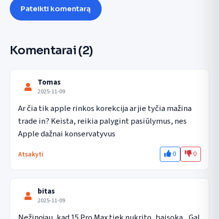
Pateikti komentarą
Komentarai
(2)
Tomas
2025-11-09
Ar čia tik apple rinkos korekcija ar jie tyčia mažina 
trade in? Keista, reikia palygint pasiūlymus, nes 
Apple dažnai konservatyvus
0
0
Atsakyti
bitas
2025-11-09
Nežinojau, kad 15 Pro Max tiek nukrito, baisoka... Gal 