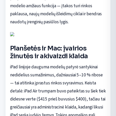
modelio amžiaus funkcija — įtakos turi rinkos
paklausa, naujų modelių išleidimų ciklai ir bendras
naudotų įrenginių pasiūlos lygis.
Planšetės ir Mac: įvairios
žinutės ir akivaizdi klaida
iPad linijoje dauguma modelių patyrė santykinai
nedidelius sumažinimus, dažniausiai 5–10 % ribose
— tai atitinka įprastus rinkos svyravimus. Keista
detalė: iPad Air trumpam buvo pateiktas su šiek tiek
didesne verte ($415 prieš buvusius $400), tačiau tai
greičiausiai yra administracinė klaida, kadangi likusi
iPad serija judėjo žemyn. Tokios anomalijos gali