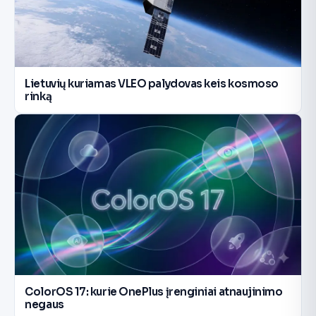
Lietuvių kuriamas VLEO palydovas keis kosmoso
rinką
ColorOS 17: kurie OnePlus įrenginiai atnaujinimo
negaus