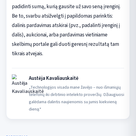
padidinti sumą, kurią gausite už savo seną įrenginį.
Be to, svarbu atsižvelgti į papildomas parinktis:
dalinis pardavimas atskirai (pvz., padalinti įrenginį į
dalis), aukcionai, arba pardavimas vietiniame
skelbimų portale gali duoti geresnį rezultatą tam
tikrais atvejais.
Austėja Kavaliauskaitė
„Technologijos visada mane žavėjo – nuo išmaniųjų
telefonų iki dirbtinio intelekto proveržių. Džiaugiuosi
galėdama dalintis naujienomis su jumis kiekvieną
dieną.“