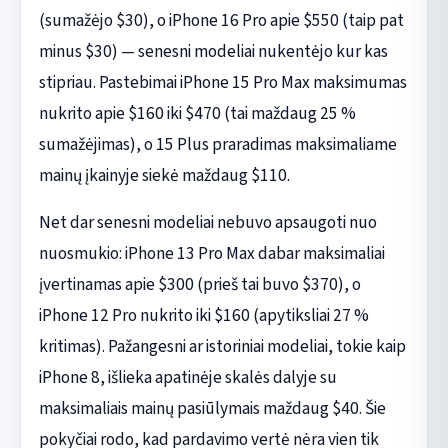
(sumažėjo $30), o iPhone 16 Pro apie $550 (taip pat
minus $30) — senesni modeliai nukentėjo kur kas
stipriau. Pastebimai iPhone 15 Pro Max maksimumas
nukrito apie $160 iki $470 (tai maždaug 25 %
sumažėjimas), o 15 Plus praradimas maksimaliame
mainų įkainyje siekė maždaug $110.
Net dar senesni modeliai nebuvo apsaugoti nuo
nuosmukio: iPhone 13 Pro Max dabar maksimaliai
įvertinamas apie $300 (prieš tai buvo $370), o
iPhone 12 Pro nukrito iki $160 (apytiksliai 27 %
kritimas). Pažangesni ar istoriniai modeliai, tokie kaip
iPhone 8, išlieka apatinėje skalės dalyje su
maksimaliais mainų pasiūlymais maždaug $40. Šie
pokyčiai rodo, kad pardavimo vertė nėra vien tik