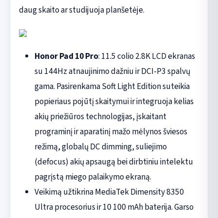
daug skaito ar studijuoja planšetėje.
Honor Pad 10 Pro
: 11.5 colio 2.8K LCD ekranas
su 144Hz atnaujinimo dažniu ir DCI-P3 spalvų
gama. Pasirenkama Soft Light Edition suteikia
popieriaus pojūtį skaitymui ir integruoja kelias
akių priežiūros technologijas, įskaitant
programinį ir aparatinį mažo mėlynos šviesos
režimą, globalų DC dimming, suliejimo
(defocus) akių apsaugą bei dirbtiniu intelektu
pagrįstą miego palaikymo ekraną.
Veikimą užtikrina MediaTek Dimensity 8350
Ultra procesorius ir 10 100 mAh baterija. Garso