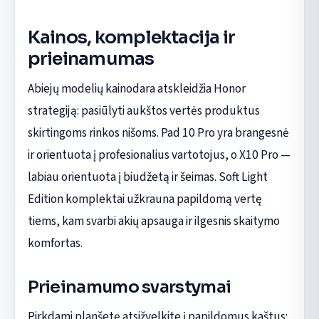
Kainos, komplektacija ir
prieinamumas
Abiejų modelių kainodara atskleidžia Honor
strategiją: pasiūlyti aukštos vertės produktus
skirtingoms rinkos nišoms. Pad 10 Pro yra brangesnė
ir orientuota į profesionalius vartotojus, o X10 Pro —
labiau orientuota į biudžetą ir šeimas. Soft Light
Edition komplektai užkrauna papildomą vertę
tiems, kam svarbi akių apsauga ir ilgesnis skaitymo
komfortas.
Prieinamumo svarstymai
Pirkdami planšetę atsižvelkite į papildomus kaštus: