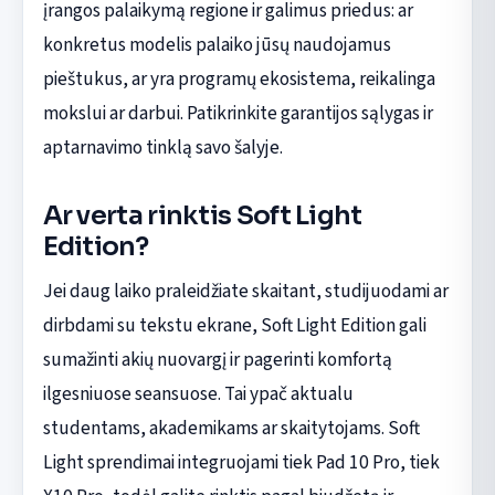
įrangos palaikymą regione ir galimus priedus: ar
konkretus modelis palaiko jūsų naudojamus
pieštukus, ar yra programų ekosistema, reikalinga
mokslui ar darbui. Patikrinkite garantijos sąlygas ir
aptarnavimo tinklą savo šalyje.
Ar verta rinktis Soft Light
Edition?
Jei daug laiko praleidžiate skaitant, studijuodami ar
dirbdami su tekstu ekrane, Soft Light Edition gali
sumažinti akių nuovargį ir pagerinti komfortą
ilgesniuose seansuose. Tai ypač aktualu
studentams, akademikams ar skaitytojams. Soft
Light sprendimai integruojami tiek Pad 10 Pro, tiek