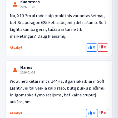
duomtech
2026-01-08
Na, X10 Pro atrodo kaip praktinis variantas šeimai, 
bet Snapdragon 685 kelia abejonių dėl našumo. Soft 
Light skamba gerai, tačiau ar tai ne tik 
marketingas?  Daug klausimų.
0
0
Atsakyti
Marius
2026-01-08
Wow, netikėtai rimta: 144Hz, 8 garsiakalbiai ir Soft 
Light? Jei tai veikia kaip rašo, būtų puiku piešimui 
ir ilgoms skaitymo sesijoms, bet kaina truputį 
aukšta, hm
0
0
Atsakyti