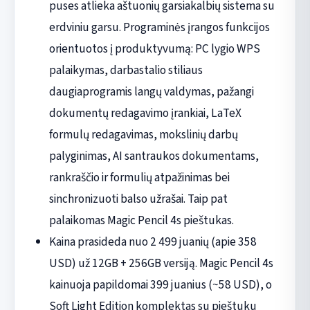
puses atlieka aštuonių garsiakalbių sistema su
erdviniu garsu. Programinės įrangos funkcijos
orientuotos į produktyvumą: PC lygio WPS
palaikymas, darbastalio stiliaus
daugiaprogramis langų valdymas, pažangi
dokumentų redagavimo įrankiai, LaTeX
formulų redagavimas, mokslinių darbų
palyginimas, AI santraukos dokumentams,
rankraščio ir formulių atpažinimas bei
sinchronizuoti balso užrašai. Taip pat
palaikomas Magic Pencil 4s pieštukas.
Kaina prasideda nuo 2 499 juanių (apie 358
USD) už 12GB + 256GB versiją. Magic Pencil 4s
kainuoja papildomai 399 juanius (~58 USD), o
Soft Light Edition komplektas su pieštuku