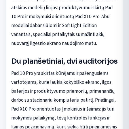
atskiras modelių linijas: produktyvumui skirtą Pad
10 Pro ir mokymuisi orientuotą Pad X10 Pro. Abu
modeliai dabar siūlomi ir Soft Light Edition
variantais, specialiai pritaikytais sumažinti akių
nuovargį ilgesnio ekrano naudojimo metu.
Du planšetiniai, dvi auditorijos
Pad 10 Pro yra skirtas kūrėjams ir pažengusiems
vartotojams, kurie laukia kokybiško ekrano, ilgos
baterijos ir produktyvumo priemonių, primenančių
darbo su stacionariu kompiuteriu patirtį. Priešingai,
Pad X10 Pro orientuotas į mokinius ir šeimas: jis turi
mokymosi palaikymą, tėvų kontrolės funkcijas ir
kainos pozicionavimą, kuris siekia būti prieinamesnis