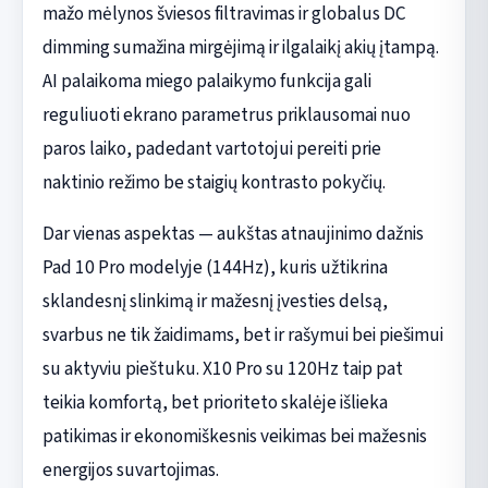
mažo mėlynos šviesos filtravimas ir globalus DC
dimming sumažina mirgėjimą ir ilgalaikį akių įtampą.
AI palaikoma miego palaikymo funkcija gali
reguliuoti ekrano parametrus priklausomai nuo
paros laiko, padedant vartotojui pereiti prie
naktinio režimo be staigių kontrasto pokyčių.
Dar vienas aspektas — aukštas atnaujinimo dažnis
Pad 10 Pro modelyje (144Hz), kuris užtikrina
sklandesnį slinkimą ir mažesnį įvesties delsą,
svarbus ne tik žaidimams, bet ir rašymui bei piešimui
su aktyviu pieštuku. X10 Pro su 120Hz taip pat
teikia komfortą, bet prioriteto skalėje išlieka
patikimas ir ekonomiškesnis veikimas bei mažesnis
energijos suvartojimas.