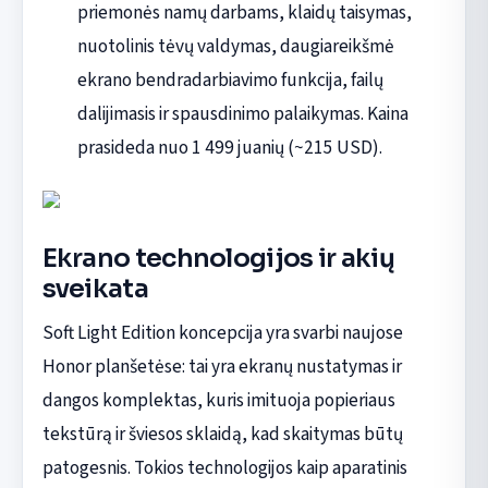
priemonės namų darbams, klaidų taisymas,
nuotolinis tėvų valdymas, daugiareikšmė
ekrano bendradarbiavimo funkcija, failų
dalijimasis ir spausdinimo palaikymas. Kaina
prasideda nuo 1 499 juanių (~215 USD).
Ekrano technologijos ir akių
sveikata
Soft Light Edition koncepcija yra svarbi naujose
Honor planšetėse: tai yra ekranų nustatymas ir
dangos komplektas, kuris imituoja popieriaus
tekstūrą ir šviesos sklaidą, kad skaitymas būtų
patogesnis. Tokios technologijos kaip aparatinis