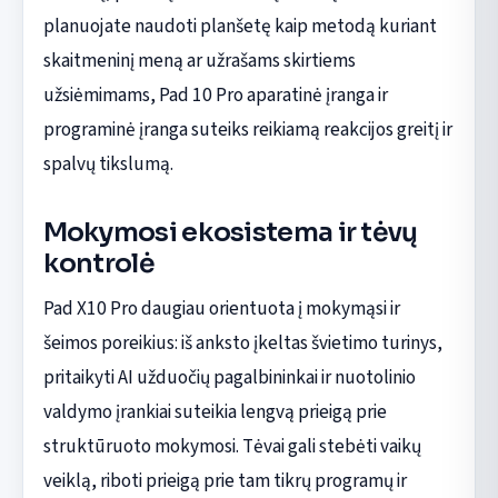
planuojate naudoti planšetę kaip metodą kuriant
skaitmeninį meną ar užrašams skirtiems
užsiėmimams, Pad 10 Pro aparatinė įranga ir
programinė įranga suteiks reikiamą reakcijos greitį ir
spalvų tikslumą.
Mokymosi ekosistema ir tėvų
kontrolė
Pad X10 Pro daugiau orientuota į mokymąsi ir
šeimos poreikius: iš anksto įkeltas švietimo turinys,
pritaikyti AI užduočių pagalbininkai ir nuotolinio
valdymo įrankiai suteikia lengvą prieigą prie
struktūruoto mokymosi. Tėvai gali stebėti vaikų
veiklą, riboti prieigą prie tam tikrų programų ir