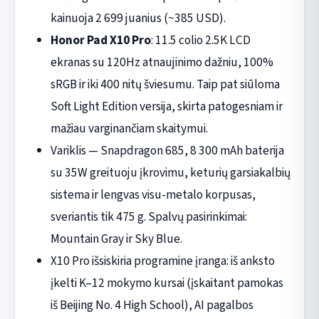
kainuoja 2 699 juanius (~385 USD).
Honor Pad X10 Pro
: 11.5 colio 2.5K LCD
ekranas su 120Hz atnaujinimo dažniu, 100%
sRGB ir iki 400 nitų šviesumu. Taip pat siūloma
Soft Light Edition versija, skirta patogesniam ir
mažiau varginančiam skaitymui.
Variklis — Snapdragon 685, 8 300 mAh baterija
su 35W greituoju įkrovimu, keturių garsiakalbių
sistema ir lengvas visu-metalo korpusas,
sveriantis tik 475 g. Spalvų pasirinkimai:
Mountain Gray ir Sky Blue.
X10 Pro išsiskiria programine įranga: iš anksto
įkelti K–12 mokymo kursai (įskaitant pamokas
iš Beijing No. 4 High School), AI pagalbos