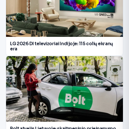
LG 2026 DI televizoriai Indijoje: 115 colių ekranų
era
Bolt atvejis Lietuvoje: skaitmeninio prieinamumo