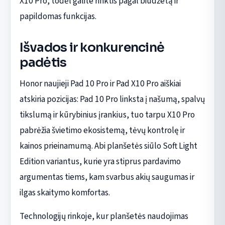
X10 Pro, todėl galite rinktis pagal biudžetą ir
papildomas funkcijas.
Išvados ir konkurencinė
padėtis
Honor naujieji Pad 10 Pro ir Pad X10 Pro aiškiai
atskiria pozicijas: Pad 10 Pro linksta į našumą, spalvų
tikslumą ir kūrybinius įrankius, tuo tarpu X10 Pro
pabrėžia švietimo ekosistemą, tėvų kontrolę ir
kainos prieinamumą. Abi planšetės siūlo Soft Light
Edition variantus, kurie yra stiprus pardavimo
argumentas tiems, kam svarbus akių saugumas ir
ilgas skaitymo komfortas.
Technologijų rinkoje, kur planšetės naudojimas