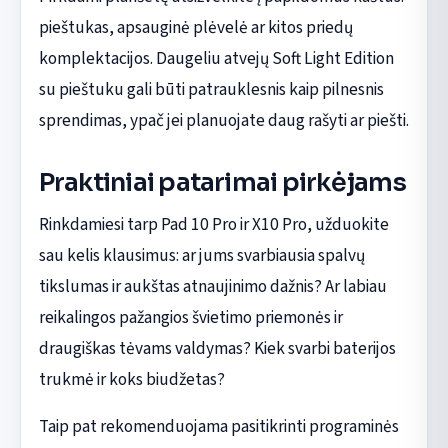
pieštukas, apsauginė plėvelė ar kitos priedų
komplektacijos. Daugeliu atvejų Soft Light Edition
su pieštuku gali būti patrauklesnis kaip pilnesnis
sprendimas, ypač jei planuojate daug rašyti ar piešti.
Praktiniai patarimai pirkėjams
Rinkdamiesi tarp Pad 10 Pro ir X10 Pro, užduokite
sau kelis klausimus: ar jums svarbiausia spalvų
tikslumas ir aukštas atnaujinimo dažnis? Ar labiau
reikalingos pažangios švietimo priemonės ir
draugiškas tėvams valdymas? Kiek svarbi baterijos
trukmė ir koks biudžetas?
Taip pat rekomenduojama pasitikrinti programinės