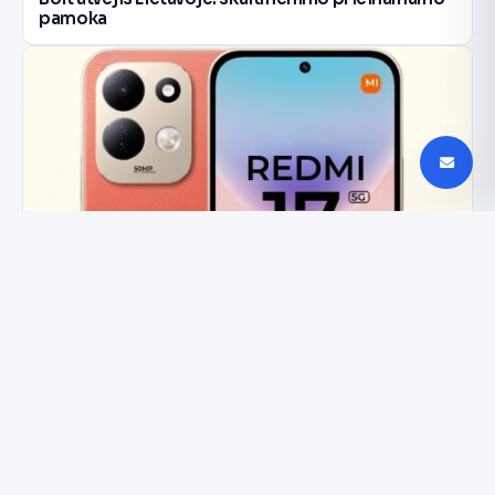
pamoka
Redmi 17 5G nutekėjimas: dizainas ir 7500 mAh
baterija