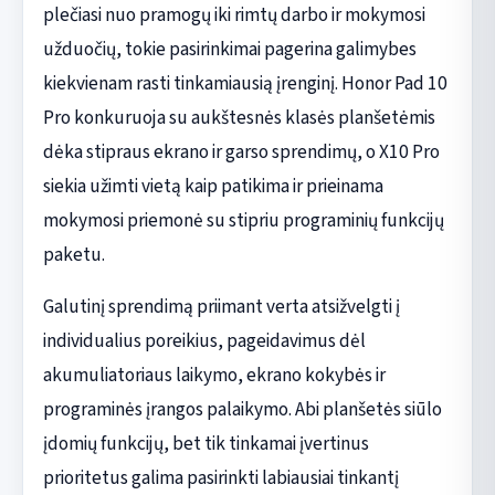
plečiasi nuo pramogų iki rimtų darbo ir mokymosi
užduočių, tokie pasirinkimai pagerina galimybes
kiekvienam rasti tinkamiausią įrenginį. Honor Pad 10
Pro konkuruoja su aukštesnės klasės planšetėmis
dėka stipraus ekrano ir garso sprendimų, o X10 Pro
siekia užimti vietą kaip patikima ir prieinama
mokymosi priemonė su stipriu programinių funkcijų
paketu.
Galutinį sprendimą priimant verta atsižvelgti į
individualius poreikius, pageidavimus dėl
akumuliatoriaus laikymo, ekrano kokybės ir
programinės įrangos palaikymo. Abi planšetės siūlo
įdomių funkcijų, bet tik tinkamai įvertinus
prioritetus galima pasirinkti labiausiai tinkantį