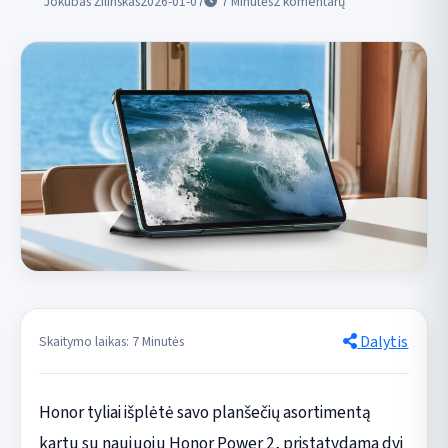
Jokūbas Žilinskas
2026-01-07
7
Minutės
2 komentarų
Dalytis
Skaitymo laikas: 7 Minutės
Honor tyliai išplėtė savo planšečių asortimentą
kartu su naujuoju Honor Power 2, pristatydama dvi