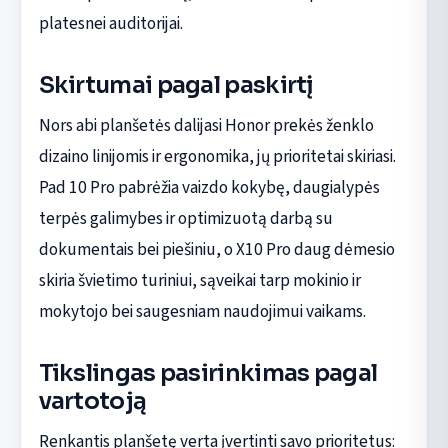
platesnei auditorijai.
Skirtumai pagal paskirtį
Nors abi planšetės dalijasi Honor prekės ženklo
dizaino linijomis ir ergonomika, jų prioritetai skiriasi.
Pad 10 Pro pabrėžia vaizdo kokybę, daugialypės
terpės galimybes ir optimizuotą darbą su
dokumentais bei piešiniu, o X10 Pro daug dėmesio
skiria švietimo turiniui, sąveikai tarp mokinio ir
mokytojo bei saugesniam naudojimui vaikams.
Tikslingas pasirinkimas pagal
vartotoją
Renkantis planšetę verta įvertinti savo prioritetus: