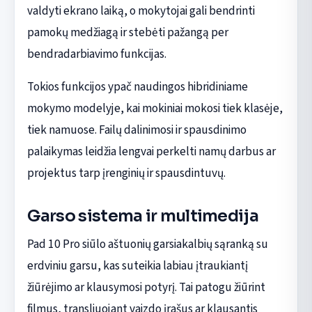
valdyti ekrano laiką, o mokytojai gali bendrinti
pamokų medžiagą ir stebėti pažangą per
bendradarbiavimo funkcijas.
Tokios funkcijos ypač naudingos hibridiniame
mokymo modelyje, kai mokiniai mokosi tiek klasėje,
tiek namuose. Failų dalinimosi ir spausdinimo
palaikymas leidžia lengvai perkelti namų darbus ar
projektus tarp įrenginių ir spausdintuvų.
Garso sistema ir multimedija
Pad 10 Pro siūlo aštuonių garsiakalbių sąranką su
erdviniu garsu, kas suteikia labiau įtraukiantį
žiūrėjimo ar klausymosi potyrį. Tai patogu žiūrint
filmus, transliuojant vaizdo įrašus ar klausantis