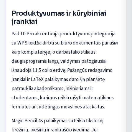
Produktyvumas ir kūrybiniai
įrankiai
Pad 10 Pro akcentuoja produktyvumą: integracija
su WPS leidžia dirbti su biuro dokumentais panašiai
kaip kompiuteryje, o darbastalio stiliaus
daugiaprogramis langų valdymas patogiausiai
išnaudoja 11.5 colio erdvę. Pažangūs redagavimo
įrankiai ir LaTeX palaikymas daro šią planšetę
patrauklia akademikams, inžinieriams ir
studentams, kuriems reikia rašyti matematikines
formules ar sudėtingas mokslines ataskaitas.
Magic Pencil 4s palaikymas suteikia tikslesnį
brėžinių, piešinių ir rankraščio įvedimą. Jei