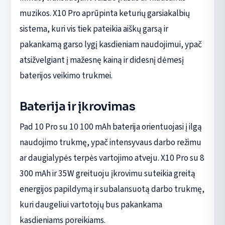
muzikos. X10 Pro aprūpinta keturių garsiakalbių
sistema, kuri vis tiek pateikia aiškų garsą ir
pakankamą garso lygį kasdieniam naudojimui, ypač
atsižvelgiant į mažesnę kainą ir didesnį dėmesį
baterijos veikimo trukmei.
Baterija ir įkrovimas
Pad 10 Pro su 10 100 mAh baterija orientuojasi į ilgą
naudojimo trukmę, ypač intensyvaus darbo režimu
ar daugialypės terpės vartojimo atveju. X10 Pro su 8
300 mAh ir 35W greituoju įkrovimu suteikia greitą
energijos papildymą ir subalansuotą darbo trukmę,
kuri daugeliui vartotojų bus pakankama
kasdieniams poreikiams.