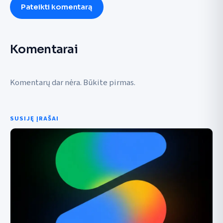
Pateikti komentarą
Komentarai
Komentarų dar nėra. Būkite pirmas.
SUSIJĘ ĮRAŠAI