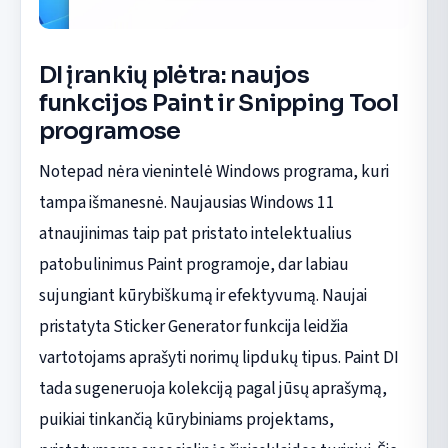
DI įrankių plėtra: naujos
funkcijos Paint ir Snipping Tool
programose
Notepad nėra vienintelė Windows programa, kuri
tampa išmanesnė. Naujausias Windows 11
atnaujinimas taip pat pristato intelektualius
patobulinimus Paint programoje, dar labiau
sujungiant kūrybiškumą ir efektyvumą. Naujai
pristatyta Sticker Generator funkcija leidžia
vartotojams aprašyti norimų lipdukų tipus. Paint DI
tada sugeneruoja kolekciją pagal jūsų aprašymą,
puikiai tinkančią kūrybiniams projektams,