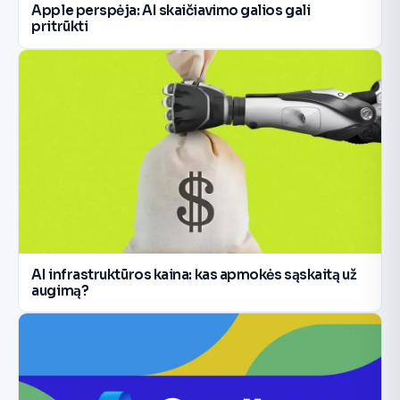
Apple perspėja: AI skaičiavimo galios gali
pritrūkti
AI infrastruktūros kaina: kas apmokės sąskaitą už
augimą?