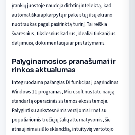
įrankių juostoje naudoja dirbtinį intelektą, kad
automatiškai apkarpytų ir pakeistų jūsų ekrano
nuotraukas pagal pasirinktą turinį. Tai reiškia
švaresnius, tikslesnius kadrus, idealiai tinkančius
dalijimuisi, dokumentacijai ar pristatymams.
Palyginamosios pranašumai ir
rinkos aktualumas
Integruodama pažangias DI funkcijas į pagrindines
Windows 11 programas, Microsoft nustato naują
standartą operacinės sistemos ekosistemoje.
Palyginti su ankstesnėmis versijomis ir net su
populiariomis trečiųjų šalių alternatyvomis, šie
atnaujinimai siūlo sklandžią, intuityvią vartotojo