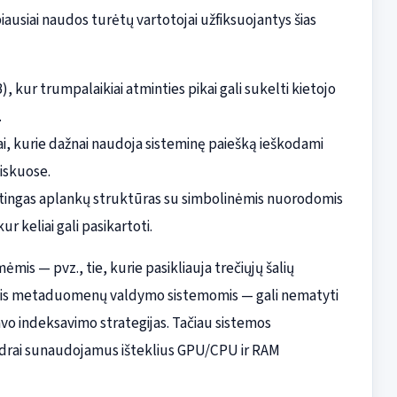
iausiai naudos turėtų vartotojai užfiksuojantys šias
, kur trumpalaikiai atminties pikai gali sukelti kietojo
.
i, kurie dažnai naudoja sisteminę paiešką ieškodami
diskuose.
ėtingas aplankų struktūras su simbolinėmis nuorodomis
 keliai gali pasikartoti.
ėmis — pvz., tie, kurie pasikliauja trečiųjų šalių
liomis metaduomenų valdymo sistemomis — gali nematyti
avo indeksavimo strategijas. Tačiau sistemos
endrai sunaudojamus išteklius GPU/CPU ir RAM