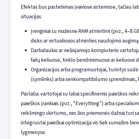
Efektas bus pastebimas įvairiose sistemose, tačiau lab
situacijas:
Įrenginiai su mažesne RAM atmintimi (pvz., 4–8 GB)
disko ar virtualiosios atminties naudojimo augimą
Darbalaukio ar nešiojamojo kompiuterio vartotoja
failų keliuose, tinklo bendrinimuose ar keliuose 
Organizacijos arba programuotojai, turintys sud
(symlinks) arba senkompatibilumo sprendimais, kur
Pastaba: vartotojai su labai specifinėmis paieškos reikm
paieškos įrankiais (pvz., "Everything") arba specia
reikšmingo skirtumo, nes šios priemonės dažnai turi s
integruotai paieškai optimizacija vis tiek sumažins b
lygmenyse.