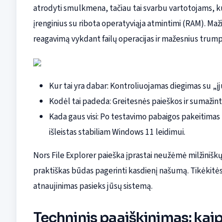
atrodyti smulkmena, tačiau tai svarbu vartotojams, ku
įrenginius su ribota operatyviąja atmintimi (RAM). Ma
reagavimą vykdant failų operacijas ir mažesnius trump
Kur tai yra dabar: Kontroliuojamas diegimas su „
Kodėl tai padeda: Greitesnės paieškos ir sumažint
Kada gaus visi: Po testavimo pabaigos pakeitima
išleistas stabiliam Windows 11 leidimui.
Nors File Explorer paieška įprastai neužėmė milžinišk
praktiškas būdas pagerinti kasdienį našumą. Tikėkitės 
atnaujinimas pasieks jūsų sistemą.
Techninis paaiškinimas: kai