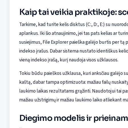
Kaip tai veikia praktikoje: sc
Tarkime, kad turite kelis disktus (C:, D:, E:) su nuo
aplankus. Iki šio atnaujinimo, jei tas pats kelias ar tu
susiejimus, File Explorer paieška galėjo burtis per tą p
indekso įrašus. Dabar sistema nustato identiškus kelio
vieną indekso įrašą, kurį naudoja visos užklausos.
Tokiu būdu paieškos užklausa, kuri anksčiau galėjo s
kaštą, dabar tampa optimizuota: mažiau failų nuskait
laukimo laikas rezultatams grąžinti. Naudotojui tai pas
mažiau užstrigimų ir mažiau laukimo laiko atliekant mas
Diegimo modelis ir priein