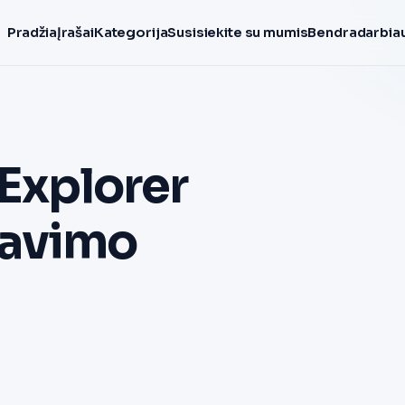
Pradžia
Įrašai
Kategorija
Susisiekite su mumis
Bendradarbiau
 Explorer
savimo