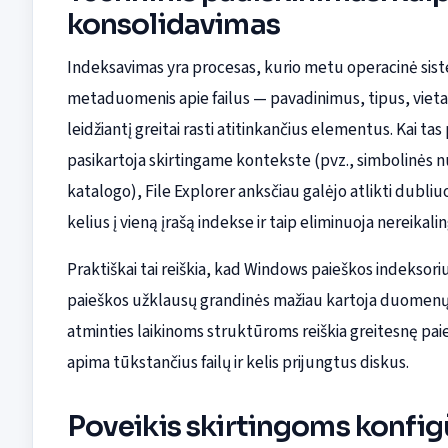
konsolidavimas
Indeksavimas yra procesas, kurio metu operacinė sis
metaduomenis apie failus — pavadinimus, tipus, vietas 
leidžiantį greitai rasti atitinkančius elementus. Kai tas 
pasikartoja skirtingame kontekste (pvz., simbolinės nu
katalogo), File Explorer anksčiau galėjo atlikti dubli
kelius į vieną įrašą indekse ir taip eliminuoja nereikali
Praktiškai tai reiškia, kad Windows paieškos indeksoriu
paieškos užklausų grandinės mažiau kartoja duomenų nu
atminties laikinoms struktūroms reiškia greitesnę pai
apima tūkstančius failų ir kelis prijungtus diskus.
Poveikis skirtingoms konfi