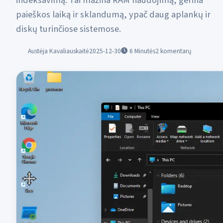
indeksavimą. Tai mažina RAM naudojimą, gerina
paieškos laiką ir sklandumą, ypač daug aplankų ir
diskų turinčiose sistemose.
Austėja Kavaliauskaitė
2025-12-30
6
Minutės
2 komentarų