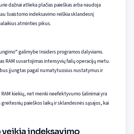
rie dažnai atlieka plačias paieškas arba naudoja
žiau švaistomo indeksavimo reiškia sklandesnį
alaikius atminties pikus.
įjungimo“ galimybe Insiders programos dalyviams.
as RAM suvartojimas intensyvių failų operacijų metu.
s bus įjungtas pagal numatytuosius nustatymus ir
ų RAM kiekių, net menki neefektyvumo šalinimai yra
greitesnių paieškos laikų ir sklandesnės sąsajos, kai
p veikia indeksavimo