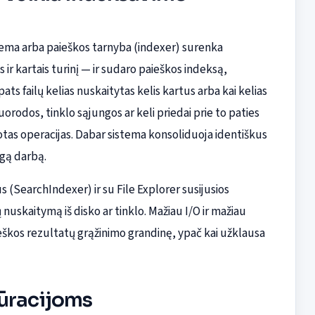
tema arba paieškos tarnyba (indexer) surenka
ir kartais turinį — ir sudaro paieškos indeksą,
pats failų kelias nuskaitytas kelis kartus arba kai kelias
orodos, tinklo sąjungos ar keli priedai prie to paties
uotas operacijas. Dabar sistema konsoliduoja identiškus
ngą darbą.
s (SearchIndexer) ir su File Explorer susijusios
skaitymą iš disko ar tinklo. Mažiau I/O ir mažiau
eškos rezultatų grąžinimo grandinę, ypač kai užklausa
gūracijoms