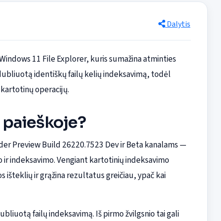
Dalytis
Windows 11 File Explorer, kuris sumažina atminties
dubliuotą identiškų failų kelių indeksavimą, todėl
kartotinų operacijų.
r paieškoje?
der Preview Build 26220.7523 Dev ir Beta kanalams —
 ir indeksavimo. Vengiant kartotinių indeksavimo
išteklių ir grąžina rezultatus greičiau, ypač kai
bliuotą failų indeksavimą. Iš pirmo žvilgsnio tai gali