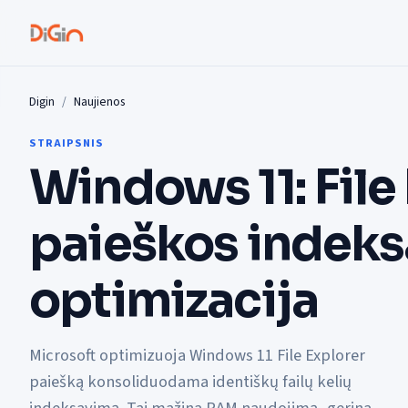
Digin
Naujienos
STRAIPSNIS
Windows 11: File
paieškos indek
optimizacija
Microsoft optimizuoja Windows 11 File Explorer
paiešką konsoliduodama identiškų failų kelių