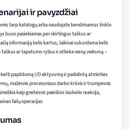
enarijai ir pavyzdžiai
rodomis tarp katalogų arba naudojate bendrinamus tinklo
rinys buvo pasiekiamas per skirtingus taškus ar
ačią informaciją kelis kartus, laikinai sukurdama kelis
 taškus ar tapatumo ryšius ir atlieka vieną veiksmą –
ukelti papildomą I/O aktyvumą ir padidintą atminties
ymų, mažesnis procesoriaus darbo krūvis ir trumpesnis
ireiškia kaip greitesnė paieškos laukelio reakcija,
ines failų operacijas.
amumas