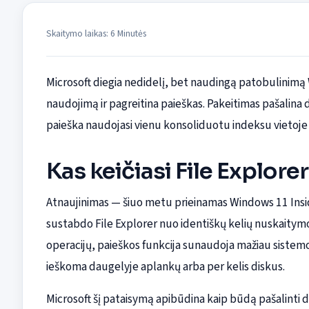
Skaitymo laikas: 6 Minutės
Microsoft diegia nedidelį, bet naudingą patobulinimą 
naudojimą ir pagreitina paieškas. Pakeitimas pašalina 
paieška naudojasi vienu konsoliduotu indeksu vietoje 
Kas keičiasi File Explore
Atnaujinimas — šiuo metu prieinamas Windows 11 Insi
sustabdo File Explorer nuo identiškų kelių nuskaitymo
operacijų, paieškos funkcija sunaudoja mažiau sistemos 
ieškoma daugelyje aplankų arba per kelis diskus.
Microsoft šį pataisymą apibūdina kaip būdą pašalinti du