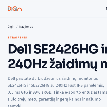
Digin
Naujienos
STRAIPSNIS
Dell SE2426HG i
240Hz žaidimų m
Dell pristatė du biudžetinius žaidimų monitorius
SE2426HG ir SE2726HG su 240Hz Fast IPS panelėmis,
0,5 ms GtG ir 99% sRGB. Tinka e-sporto entuziastams
siūlo trejų metų garantiją ir gerą kainos ir našumo
santykį.