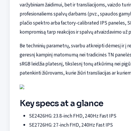
varžybiniam žaidimui, bet ir transliacijoms, vaizdo turi
profesionaliems spalvų darbams (pvz., spaudos gamybai
plačio spektro arba factory-calibrated IPS paneles,
kompromisą tarp reakcijos ir spalvų atvaizdavimo už p
Be techninių parametrų, svarbu atkreipti dėmesį ir į re
geresnį kampinį matomumą nei tradicinės TN panelės, ta
sRGB leidžia platesnį, tikslesnį tonų atkūrimą nei pigū
patenkinti žiūrovams, kurie žiūri transliacijas ar kuri
Key specs at a glance
SE2426HG: 23.8-inch FHD, 240Hz Fast IPS
SE2726HG: 27-inch FHD, 240Hz Fast IPS