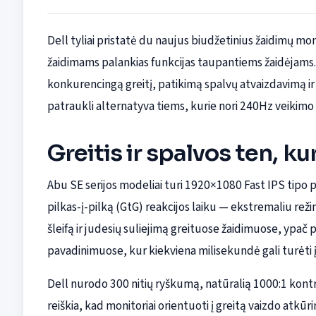
Dell tyliai pristatė du naujus biudžetinius žaidimų moni
žaidimams palankias funkcijas taupantiems žaidėjams
konkurencingą greitį, patikimą spalvų atvaizdavimą ir 
patraukli alternatyva tiems, kurie nori 240Hz veikimo
Greitis ir spalvos ten, ku
Abu SE serijos modeliai turi 1920×1080 Fast IPS tipo 
pilkas-į-pilką (GtG) reakcijos laiku — ekstremaliu režim
šleifą ir judesių suliejimą greituose žaidimuose, ypač
pavadinimuose, kur kiekviena milisekundė gali turėti 
Dell nurodo 300 nitių ryškumą, natūralią 1000:1 kontra
reiškia, kad monitoriai orientuoti į greitą vaizdo atkū