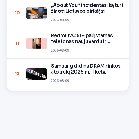
„About You“ incidentas: ką turi
žinoti Lietuvos pirkėjai
10
2026-08-09
Redmi 17C 5G: pažįstamas
telefonas nauju vardu ir
11
spalvomis
2026-08-09
Samsung didina DRAM rinkos
atotrūkį 2026 m. II ketv.
12
2026-08-09