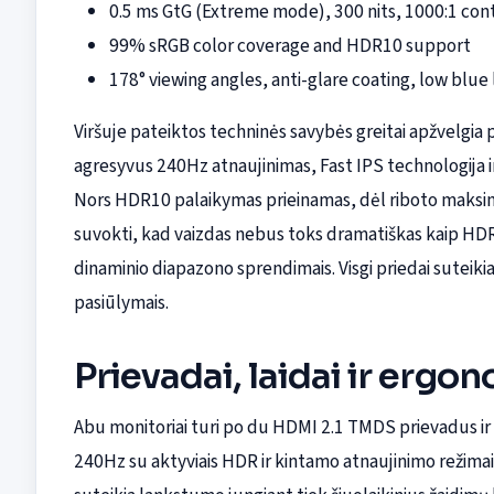
0.5 ms GtG (Extreme mode), 300 nits, 1000:1 con
99% sRGB color coverage and HDR10 support
178° viewing angles, anti-glare coating, low blue 
Viršuje pateiktos techninės savybės greitai apžvelgia 
agresyvus 240Hz atnaujinimas, Fast IPS technologija 
Nors HDR10 palaikymas prieinamas, dėl riboto maksima
suvokti, kad vaizdas nebus toks dramatiškas kaip HD
dinaminio diapazono sprendimais. Visgi priedai suteiki
pasiūlymais.
Prievadai, laidai ir ergo
Abu monitoriai turi po du HDMI 2.1 TMDS prievadus ir v
240Hz su aktyviais HDR ir kintamo atnaujinimo režimais