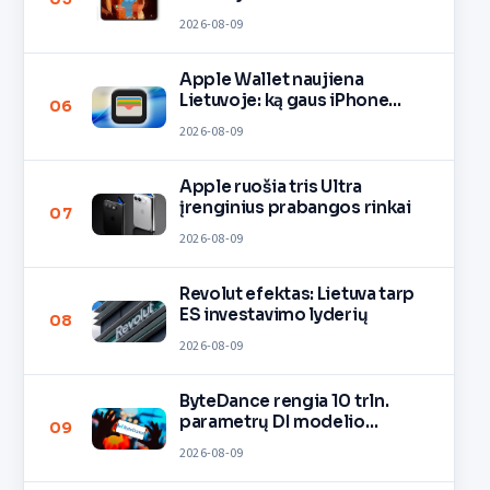
O3
2026-08-09
Apple Wallet naujiena
Lietuvoje: ką gaus iPhone
06
savininkai?
2026-08-09
Apple ruošia tris Ultra
įrenginius prabangos rinkai
07
2026-08-09
Revolut efektas: Lietuva tarp
ES investavimo lyderių
08
2026-08-09
ByteDance rengia 10 trln.
parametrų DI modelio
09
mokymą
2026-08-09