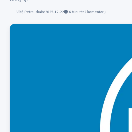
Viltė Petrauskaitė
2025-12-22
6
Minutės
2 komentarų