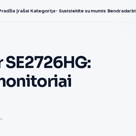
Pradžia
Įrašai
Kategorija
Susisiekite su mumis
Bendradarbi
r SE2726HG:
onitoriai
,