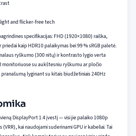
trast
light and flicker-free tech
pagrindines specifikacijas: FHD (1920×1080) raiška,
ir priedai kaip HDR10 palaikymas bei 99 % sRGB paletė.
laus ryškumo (300 nitų) ir kontrasto lygio verta
R monitoriuose su aukštesniu ryškumu ar pločio
a pranašumą lyginant su kitais biudžetiniais 240Hz
nomika
ieną DisplayPort 1.4 įvestį — visi jie palaiko 1080p
 (VRR), kai naudojami suderinami GPU ir kabeliai. Tai