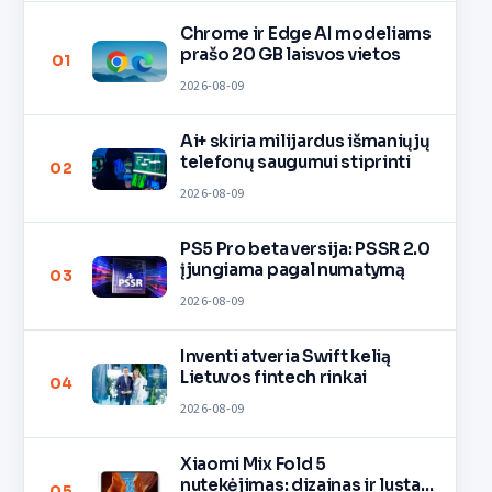
Chrome ir Edge AI modeliams
prašo 20 GB laisvos vietos
01
2026-08-09
Ai+ skiria milijardus išmaniųjų
telefonų saugumui stiprinti
02
2026-08-09
PS5 Pro beta versija: PSSR 2.0
įjungiama pagal numatymą
03
2026-08-09
Inventi atveria Swift kelią
Lietuvos fintech rinkai
04
2026-08-09
Xiaomi Mix Fold 5
nutekėjimas: dizainas ir lustas
05