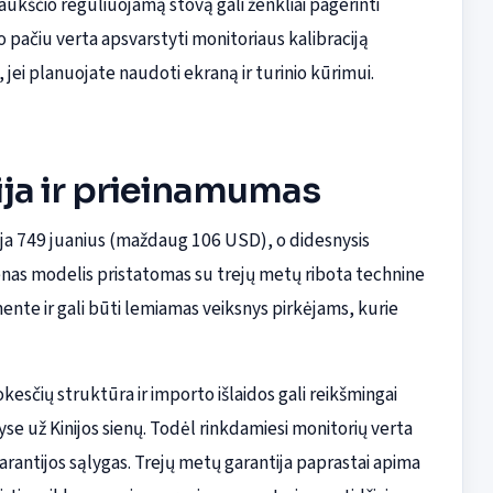
aukščio reguliuojamą stovą gali ženkliai pagerinti
 pačiu verta apsvarstyti monitoriaus kalibraciją
 jei planuojate naudoti ekraną ir turinio kūrimui.
ija ir prieinamumas
oja 749 juanius (maždaug 106 USD), o didesnysis
as modelis pristatomas su trejų metų ribota technine
ente ir gali būti lemiamas veiksnys pirkėjams, kurie
kesčių struktūra ir importo išlaidos gali reikšmingai
e už Kinijos sienų. Todėl rinkdamiesi monitorių verta
garantijos sąlygas. Trejų metų garantija paprastai apima