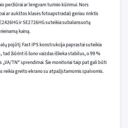
nio peržiūrai ar lengvam turinio kūrimui. Nors
 ar aukštos klasės fotoapstradai) geriau rinktis
 SE2426HG ir SE2726HG suteikia subalansuotą
rieinamą kainą.
alų pojūtį: Fast IPS konstrukcija paprastai suteikia
d žiūrint iš šono vaizdas išlieka stabilus, o 99 %
s „VA/TN“ sprendimai. Šie monitoriai taip pat gali būti
ems reikia greito ekrano su atpažįstamomis spalvomis.