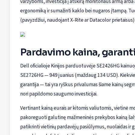
varžyboms, investicija į atskirą monitoriaus armą arba 
ergonomiką ir sumažinti kaklo bei nugaros įtampą. Tuo
(pavyzdžiui, naudojant X-Rite ar Datacolor prietaisus),
Pardavimo kaina, garant
Dell oficialioje Kinijos parduotuvėje SE2426HG kainu
SE2726HG — 949 juanius (maždaug 134 USD). Kiekvien
garantija — tai yra ryškus privalumas šiame kainų segm
nori papildomo saugumo investicijai.
Vertinant kainą eurais ar kitomis valiutomis, vietinė mo
pakoreguoti galutinę mažmeninės prekybos kainą šalys
patikrinti vietinių pardavėjų pasiūlymus, nuolaidas ir 