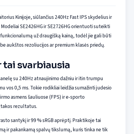
torius Kinijoje, siūlančius 240Hz Fast IPS skydelius ir
. Modeliai SE2426HG ir SE2726HG orientuoti suteikti
funkcionalumą už draugišką kainą, todėl jie gali būti
 be aukštos rezoliucijos ar premium klasės priedų.
r tai svarbiausia
panelę su 240Hz atnaujinimo dažniu ir itin trumpu
u vos 0,5 ms. Tokie rodikliai leidžia sumažinti judesio
 pirmo asmens šauliuose (FPS) ir e-sporto
įtakos rezultatus.
sto santykį ir 99 % sRGB aprėptį. Praktikoje tai
rimą ir pakankamą spalvų tikslumą, kuris tinka ne tik