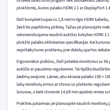
suteikia lankstumo jungiant tiek šiuolaikinius žaidim
plokštėmis, kurios palaiko HDMI 2.1 ar DisplayPort 1.4
Dell komplektuojasi su 1,8 metro ilgio HDMI kabeliu, 
žaisti be papildomų pirkinių. Tačiau jei planuojate ma
rekomenduojama naudoti aukštos kokybės HDMI 2.1 arba
plokštė palaiko atitinkamas specifikacijas. Kai kuriuos
nepritaikytumo problemų prie didelių spartos reikala
Ergonomikos požiūriu, Dell pateikia monitorius su tik
aukščio ar pasukimo reguliavimo. Tai tipiška biudžetin
žaidimų sesijoms. Laimei, abu ekranai palaiko 100 × 10
šalių monitorių armus ar stovus su platesniu reguliavi
šonuose, o kiek storesnis 14,69 mm apatinis rėmas sute
Praktinis patarimas: jei planuojate naudoti monitorių 