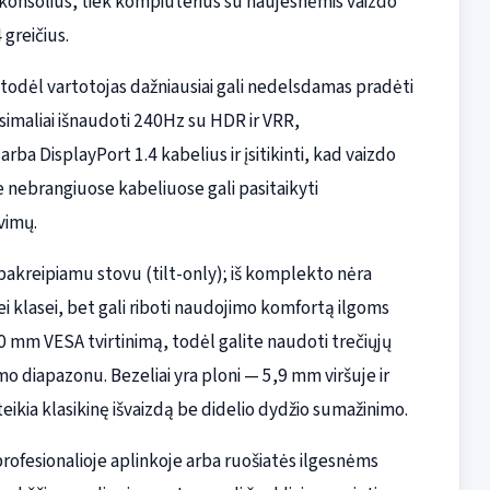
ų konsolius, tiek kompiuterius su naujesnėmis vaizdo
 greičius.
todėl vartotojas dažniausiai gali nedelsdamas pradėti
ksimaliai išnaudoti 240Hz su HDR ir VRR,
 DisplayPort 1.4 kabelius ir įsitikinti, kad vaizdo
e nebrangiuose kabeliuose gali pasitaikyti
vimų.
 pakreipiamu stovu (tilt-only); iš komplekto nėra
ei klasei, bet gali riboti naudojimo komfortą ilgoms
0 mm VESA tvirtinimą, todėl galite naudoti trečiųjų
mo diapazonu. Bezeliai yra ploni — 5,9 mm viršuje ir
ikia klasikinę išvaizdą be didelio dydžio sumažinimo.
profesionalioje aplinkoje arba ruošiatės ilgesnėms