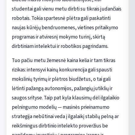
studentai gali vienu metu dirbti su tikrais judančiais
robotais. Tokia spartesnė plėtra gali paskatinti
naujas kūrėjų bendruomenes, vietines pritaikymo
programas ir atviresnį mokymo turinį, skirtą
dirbtiniam intelektui ir robotikos pagrindams.
Tuo pačiu metu žemesnė kaina kelia ir tam tikras
rizikas: intensyvi kainų konkurencija gali spausti
mokslinių tyrimų ir plėtros biudžetus, o tai gali
lėtinti pažangą autonomijos, pažangių jutiklių ir
saugos srityse. Taip pat kyla klausimų dėl ilgalaikio
pelningumo modelių — masinės prieinamumo
strategija nebūtinai veda į ilgalaikį stabilų pelną ar
reikšmingus dirbtinio intelekto proveržius be