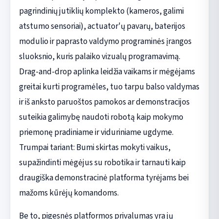
pagrindinių jutiklių komplekto (kameros, galimi
atstumo sensoriai), actuator'ų pavarų, baterijos
modulio ir paprasto valdymo programinės įrangos
sluoksnio, kuris palaiko vizualų programavimą.
Drag-and-drop aplinka leidžia vaikams ir mėgėjams
greitai kurti programėles, tuo tarpu balso valdymas
ir iš anksto paruoštos pamokos ar demonstracijos
suteikia galimybę naudoti robotą kaip mokymo
priemonę pradiniame ir viduriniame ugdyme.
Trumpai tariant: Bumi skirtas mokyti vaikus,
supažindinti mėgėjus su robotika ir tarnauti kaip
draugiška demonstracinė platforma tyrėjams bei
mažoms kūrėjų komandoms.
Be to, pigesnės platformos privalumas yra jų