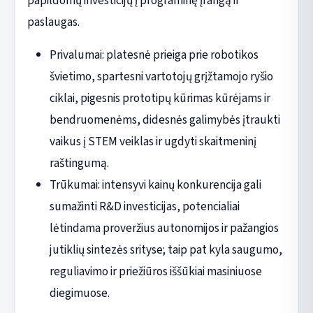
papildomų investicijų į programinę įrangą ir
paslaugas.
Privalumai: platesnė prieiga prie robotikos
švietimo, spartesni vartotojų grįžtamojo ryšio
ciklai, pigesnis prototipų kūrimas kūrėjams ir
bendruomenėms, didesnės galimybės įtraukti
vaikus į STEM veiklas ir ugdyti skaitmeninį
raštingumą.
Trūkumai: intensyvi kainų konkurencija gali
sumažinti R&D investicijas, potencialiai
lėtindama proveržius autonomijos ir pažangios
jutiklių sintezės srityse; taip pat kyla saugumo,
reguliavimo ir priežiūros iššūkiai masiniuose
diegimuose.