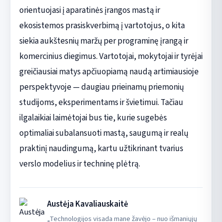
orientuojasi į aparatinės įrangos mastą ir
ekosistemos prasiskverbimą į vartotojus, o kita
siekia aukštesnių maržų per programinę įrangą ir
komercinius diegimus. Vartotojai, mokytojai ir tyrėjai
greičiausiai matys apčiuopiamą naudą artimiausioje
perspektyvoje — daugiau prieinamų priemonių
studijoms, eksperimentams ir švietimui. Tačiau
ilgalaikiai laimėtojai bus tie, kurie sugebės
optimaliai subalansuoti mastą, saugumą ir realų
praktinį naudingumą, kartu užtikrinant tvarius
verslo modelius ir techninę plėtrą.
Austėja Kavaliauskaitė
„Technologijos visada mane žavėjo – nuo išmaniųjų