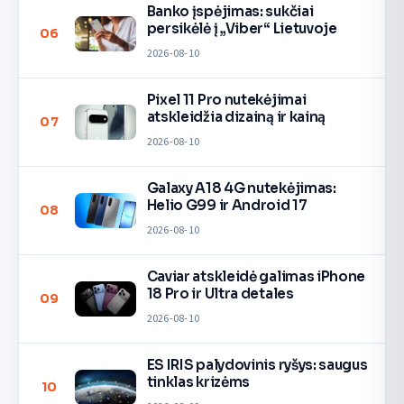
Banko įspėjimas: sukčiai
persikėlė į „Viber“ Lietuvoje
06
2026-08-10
Pixel 11 Pro nutekėjimai
atskleidžia dizainą ir kainą
07
2026-08-10
Galaxy A18 4G nutekėjimas:
Helio G99 ir Android 17
08
2026-08-10
Caviar atskleidė galimas iPhone
18 Pro ir Ultra detales
09
2026-08-10
ES IRIS palydovinis ryšys: saugus
tinklas krizėms
10