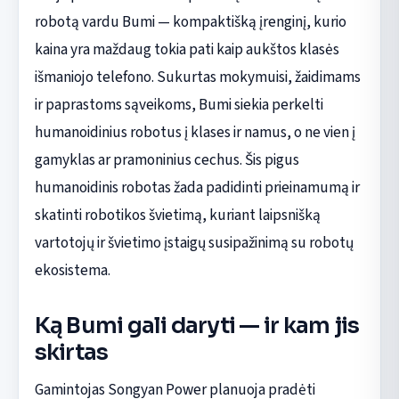
robotą vardu Bumi — kompaktišką įrenginį, kurio
kaina yra maždaug tokia pati kaip aukštos klasės
išmaniojo telefono. Sukurtas mokymuisi, žaidimams
ir paprastoms sąveikoms, Bumi siekia perkelti
humanoidinius robotus į klases ir namus, o ne vien į
gamyklas ar pramoninius cechus. Šis pigus
humanoidinis robotas žada padidinti prieinamumą ir
skatinti robotikos švietimą, kuriant laipsnišką
vartotojų ir švietimo įstaigų susipažinimą su robotų
ekosistema.
Ką Bumi gali daryti — ir kam jis
skirtas
Gamintojas Songyan Power planuoja pradėti