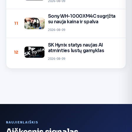
2026-08-09
Sony WH-1000XM4C sugrįžta
su nauja kaina ir spalva
11
2026-08-09
SK Hynix statys naujas AI
atminties lustų gamyklas
12
2026-08-09
NAUJIENLAIŠKIS