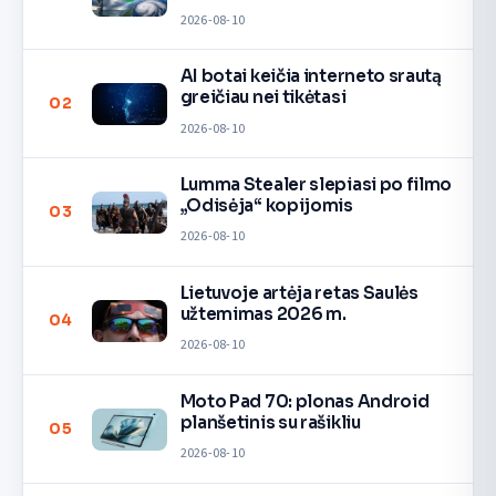
2026-08-10
AI botai keičia interneto srautą
greičiau nei tikėtasi
02
2026-08-10
Lumma Stealer slepiasi po filmo
„Odisėja“ kopijomis
03
2026-08-10
Lietuvoje artėja retas Saulės
užtemimas 2026 m.
04
2026-08-10
Moto Pad 70: plonas Android
planšetinis su rašikliu
05
2026-08-10