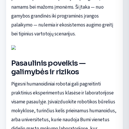
namams bei mažoms įmonėms. Ši įtaka — nuo
gamybos grandinės iki programinės įrangos
palaikymo — nulemia ir ekosistemos augimo greitį
bei tipinius vartotojų scenarijus.
Pasaulinis poveikis —
galimybės ir rizikos
Pigesni humanoidiniai robotai gali pagreitinti
praktinius eksperimentus klasėse ir laboratorijose
visame pasaulyje. Įsivaizduokite robotikos būrelius
mokyklose, turinčius kelis prieinamus humanoidus,
arba universitetus, kurie naudoja Bumi vienetus
didelio masto mokymo laboratorijose, kur