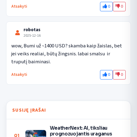
0
0
Atsakyti
robotas
2025-12-16
wow, Bumi už ~1400 USD? skamba kaip žaislas, bet 
jei veiks realiai, būtų žingsnis. labai smalsu  ir 
truputį baiminasi.
0
0
Atsakyti
SUSIJĘ ĮRAŠAI
WeatherNext: AI, tiksliau
prognozuojantis uraganus
01