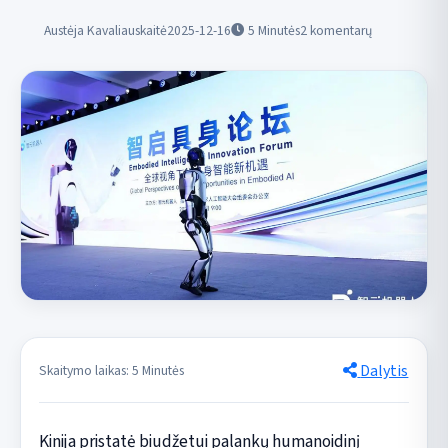
Austėja Kavaliauskaitė
2025-12-16
5
Minutės
2 komentarų
Dalytis
Skaitymo laikas: 5 Minutės
Kinija pristatė biudžetui palankų humanoidinį