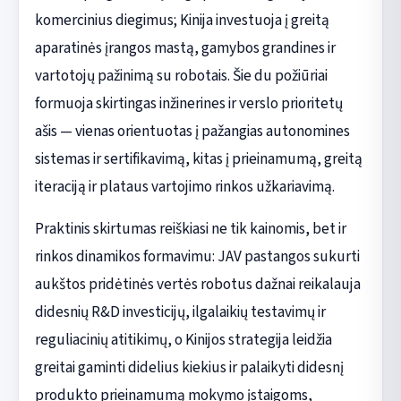
komercinius diegimus; Kinija investuoja į greitą
aparatinės įrangos mastą, gamybos grandines ir
vartotojų pažinimą su robotais. Šie du požiūriai
formuoja skirtingas inžinerines ir verslo prioritetų
ašis — vienas orientuotas į pažangias autonomines
sistemas ir sertifikavimą, kitas į prieinamumą, greitą
iteraciją ir plataus vartojimo rinkos užkariavimą.
Praktinis skirtumas reiškiasi ne tik kainomis, bet ir
rinkos dinamikos formavimu: JAV pastangos sukurti
aukštos pridėtinės vertės robotus dažnai reikalauja
didesnių R&D investicijų, ilgalaikių testavimų ir
reguliacinių atitikimų, o Kinijos strategija leidžia
greitai gaminti didelius kiekius ir palaikyti didesnį
produkto prieinamumą mokymo įstaigoms,