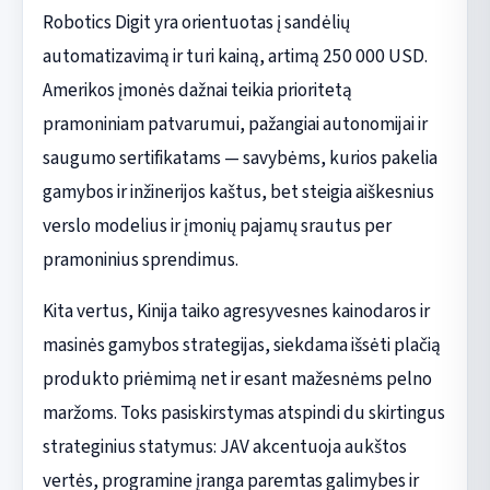
Robotics Digit yra orientuotas į sandėlių
automatizavimą ir turi kainą, artimą 250 000 USD.
Amerikos įmonės dažnai teikia prioritetą
pramoniniam patvarumui, pažangiai autonomijai ir
saugumo sertifikatams — savybėms, kurios pakelia
gamybos ir inžinerijos kaštus, bet steigia aiškesnius
verslo modelius ir įmonių pajamų srautus per
pramoninius sprendimus.
Kita vertus, Kinija taiko agresyvesnes kainodaros ir
masinės gamybos strategijas, siekdama išsėti plačią
produkto priėmimą net ir esant mažesnėms pelno
maržoms. Toks pasiskirstymas atspindi du skirtingus
strateginius statymus: JAV akcentuoja aukštos
vertės, programine įranga paremtas galimybes ir