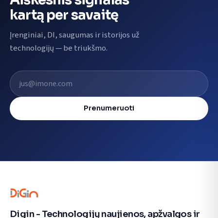
Aiškesnis signalas
kartą per savaitę
Įrenginiai, DI, saugumas ir istorijos už
technologijų — be triukšmo.
El. pašto adresas
Prenumeruoti
Digin - Technologijų naujienos, apžvalgos ir