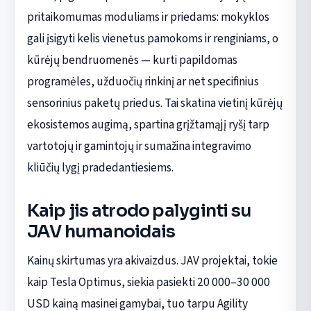
pritaikomumas moduliams ir priedams: mokyklos
gali įsigyti kelis vienetus pamokoms ir renginiams, o
kūrėjų bendruomenės — kurti papildomas
programėles, užduočių rinkinį ar net specifinius
sensorinius paketų priedus. Tai skatina vietinį kūrėjų
ekosistemos augimą, spartina grįžtamąjį ryšį tarp
vartotojų ir gamintojų ir sumažina integravimo
kliūčių lygį pradedantiesiems.
Kaip jis atrodo palyginti su
JAV humanoidais
Kainų skirtumas yra akivaizdus. JAV projektai, tokie
kaip Tesla Optimus, siekia pasiekti 20 000–30 000
USD kainą masinei gamybai, tuo tarpu Agility