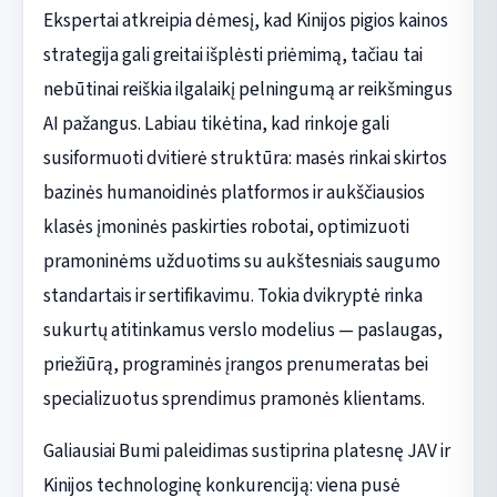
Ekspertai atkreipia dėmesį, kad Kinijos pigios kainos
strategija gali greitai išplėsti priėmimą, tačiau tai
nebūtinai reiškia ilgalaikį pelningumą ar reikšmingus
AI pažangus. Labiau tikėtina, kad rinkoje gali
susiformuoti dvitierė struktūra: masės rinkai skirtos
bazinės humanoidinės platformos ir aukščiausios
klasės įmoninės paskirties robotai, optimizuoti
pramoninėms užduotims su aukštesniais saugumo
standartais ir sertifikavimu. Tokia dvikryptė rinka
sukurtų atitinkamus verslo modelius — paslaugas,
priežiūrą, programinės įrangos prenumeratas bei
specializuotus sprendimus pramonės klientams.
Galiausiai Bumi paleidimas sustiprina platesnę JAV ir
Kinijos technologinę konkurenciją: viena pusė