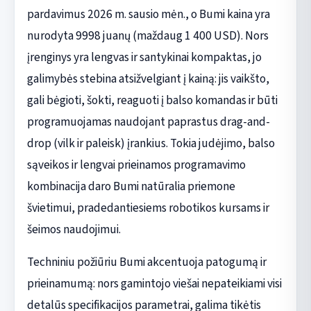
pardavimus 2026 m. sausio mėn., o Bumi kaina yra
nurodyta 9998 juanų (maždaug 1 400 USD). Nors
įrenginys yra lengvas ir santykinai kompaktas, jo
galimybės stebina atsižvelgiant į kainą: jis vaikšto,
gali bėgioti, šokti, reaguoti į balso komandas ir būti
programuojamas naudojant paprastus drag-and-
drop (vilk ir paleisk) įrankius. Tokia judėjimo, balso
sąveikos ir lengvai prieinamos programavimo
kombinacija daro Bumi natūralia priemone
švietimui, pradedantiesiems robotikos kursams ir
šeimos naudojimui.
Techniniu požiūriu Bumi akcentuoja patogumą ir
prieinamumą: nors gamintojo viešai nepateikiami visi
detalūs specifikacijos parametrai, galima tikėtis