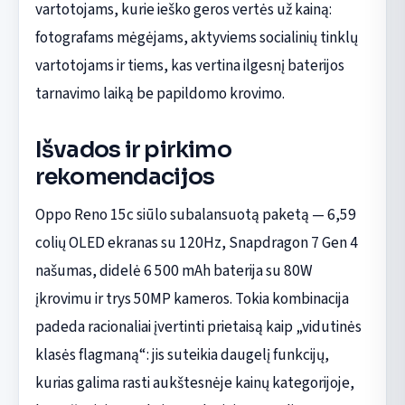
vartotojams, kurie ieško geros vertės už kainą:
fotografams mėgėjams, aktyviems socialinių tinklų
vartotojams ir tiems, kas vertina ilgesnį baterijos
tarnavimo laiką be papildomo krovimo.
Išvados ir pirkimo
rekomendacijos
Oppo Reno 15c siūlo subalansuotą paketą — 6,59
colių OLED ekranas su 120Hz, Snapdragon 7 Gen 4
našumas, didelė 6 500 mAh baterija su 80W
įkrovimu ir trys 50MP kameros. Tokia kombinacija
padeda racionaliai įvertinti prietaisą kaip „vidutinės
klasės flagmaną“: jis suteikia daugelį funkcijų,
kurias galima rasti aukštesnėje kainų kategorijoje,