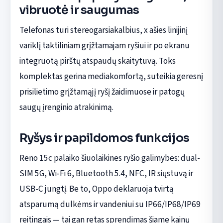
vibruotė ir saugumas
Telefonas turi stereogarsiakalbius, x ašies linijinį
variklį taktiliniam grįžtamajam ryšiui ir po ekranu
integruotą pirštų atspaudų skaitytuvą. Toks
komplektas gerina mediakomfortą, suteikia geresnį
prisilietimo grįžtamąjį ryšį žaidimuose ir patogų
saugų įrenginio atrakinimą.
Ryšys ir papildomos funkcijos
Reno 15c palaiko šiuolaikines ryšio galimybes: dual-
SIM 5G, Wi‑Fi 6, Bluetooth 5.4, NFC, IR siųstuvą ir
USB-C jungtį. Be to, Oppo deklaruoja tvirtą
atsparumą dulkėms ir vandeniui su IP66/IP68/IP69
reitingais — tai gan retas sprendimas šiame kainų