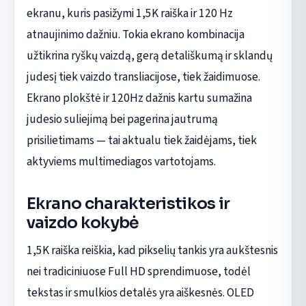
ekranu, kuris pasižymi 1,5K raiška ir 120 Hz
atnaujinimo dažniu. Tokia ekrano kombinacija
užtikrina ryškų vaizdą, gerą detališkumą ir sklandų
judesį tiek vaizdo transliacijose, tiek žaidimuose.
Ekrano plokštė ir 120Hz dažnis kartu sumažina
judesio suliejimą bei pagerina jautrumą
prisilietimams — tai aktualu tiek žaidėjams, tiek
aktyviems multimediagos vartotojams.
Ekrano charakteristikos ir
vaizdo kokybė
1,5K raiška reiškia, kad pikselių tankis yra aukštesnis
nei tradiciniuose Full HD sprendimuose, todėl
tekstas ir smulkios detalės yra aiškesnės. OLED