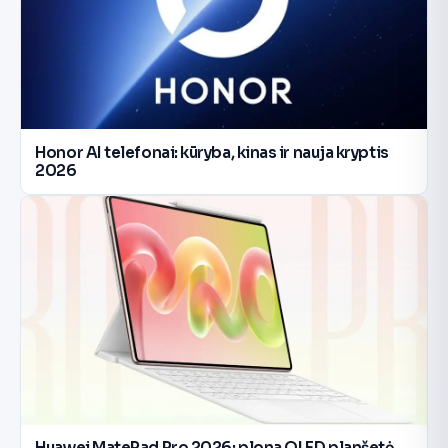
Honor AI telefonai: kūryba, kinas ir nauja kryptis
2026
Huawei MatePad Pro 2026: plona OLED planšetė