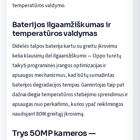
temperatūros valdymo.
Baterijos ilgaamžiškumas ir
temperatūros valdymas
Didelės talpos baterija kartu su greitu įkrovimu
kelia klausimų dėl ilgaamžiškumo — Oppo turėtų
taikyti programinės įrangos optimizacijas ir
apsaugos mechanizmus, kad būtų sumažintas
baterijos degradacijos tempas. Gamintojas taip pat
dažnai diegia temperatūros stebėjimo sprendimus ir
apsaugas nuo perkaitimo, kurios ypač reikšmingos
naudojant 80W greitąjį įkrovimą.
Trys 50MP kameros —