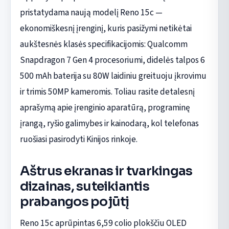
pristatydama naują modelį Reno 15c —
ekonomiškesnį įrenginį, kuris pasižymi netikėtai
aukštesnės klasės specifikacijomis: Qualcomm
Snapdragon 7 Gen 4 procesoriumi, didelės talpos 6
500 mAh baterija su 80W laidiniu greituoju įkrovimu
ir trimis 50MP kameromis. Toliau rasite detalesnį
aprašymą apie įrenginio aparatūrą, programinę
įrangą, ryšio galimybes ir kainodarą, kol telefonas
ruošiasi pasirodyti Kinijos rinkoje.
Aštrus ekranas ir tvarkingas
dizainas, suteikiantis
prabangos pojūtį
Reno 15c aprūpintas 6,59 colio plokščiu OLED