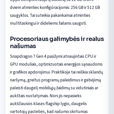
dviem atminties konfigūracijomis: 256 GB ir 512 GB
saugyklos. Tai suteikia pakankamai atminties
multitaskingui ir dideliems failams saugoti.
Procesoriaus galimybės ir realus
našumas
Snapdragon 7 Gen 4 pasižymi atnaujintais CPU ir
GPU moduliais, optimizuotais energijos sąnaudoms
ir grafikos apdorojimui. Praktikoje tai reiškia sklandų
naršymą, greitus programų paleidimus ir gebėjimą
paleisti daugelį mobiliųjų žaidimų su vidutiniais ar
aukštais nustatymais. Nors jis nepasieks
aukščiausios klasės flagship lygio, daugelis
vartotojų pastebės, kad našumo skirtumas