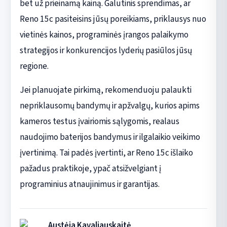
bet už prieinamą kainą. Galutinis sprendimas, ar
Reno 15c pasiteisins jūsų poreikiams, priklausys nuo
vietinės kainos, programinės įrangos palaikymo
strategijos ir konkurencijos lyderių pasiūlos jūsų
regione.
Jei planuojate pirkimą, rekomenduoju palaukti
nepriklausomų bandymų ir apžvalgų, kurios apims
kameros testus įvairiomis sąlygomis, realaus
naudojimo baterijos bandymus ir ilgalaikio veikimo
įvertinimą. Tai padės įvertinti, ar Reno 15c išlaiko
pažadus praktikoje, ypač atsižvelgiant į
programinius atnaujinimus ir garantijas.
Austėja Kavaliauskaitė