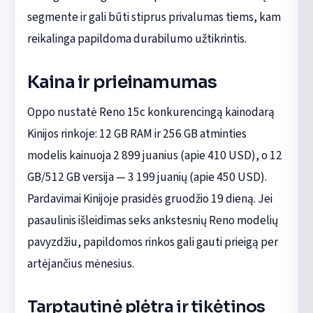
segmente ir gali būti stiprus privalumas tiems, kam
reikalinga papildoma durabilumo užtikrintis.
Kaina ir prieinamumas
Oppo nustatė Reno 15c konkurencingą kainodarą
Kinijos rinkoje: 12 GB RAM ir 256 GB atminties
modelis kainuoja 2 899 juanius (apie 410 USD), o 12
GB/512 GB versija — 3 199 juanių (apie 450 USD).
Pardavimai Kinijoje prasidės gruodžio 19 dieną. Jei
pasaulinis išleidimas seks ankstesnių Reno modelių
pavyzdžiu, papildomos rinkos gali gauti prieigą per
artėjančius mėnesius.
Tarptautinė plėtra ir tikėtinos