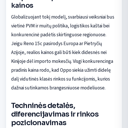
kainos
Globalizuojant tokį modelį, svarbiausi veiksniai bus
vietinė PVM ir muitų politika, logistikos kaštai bei
konkurencinė padėtis skirtinguose regionuose.
Jeigu Reno 15c pasirodys Europa ar Pietryčių
Azijoje, realios kainos gali būti kiek didesnės nei
Kinijoje dėl importo mokesčių. Visgi konkurencinga
pradinis kaina rodo, kad Oppo siekia užimti didelę
dalį vidutinės klasės rinkos su funkcijomis, kurios
dažnai sutinkamos brangesniuose modeliuose.
Techninės detalės,
diferencijavimas ir rinkos
pozicionavimas