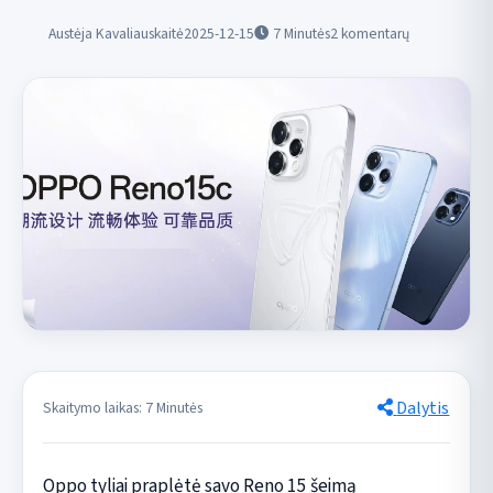
Austėja Kavaliauskaitė
2025-12-15
7
Minutės
2 komentarų
Dalytis
Skaitymo laikas: 7 Minutės
Oppo tyliai praplėtė savo Reno 15 šeimą