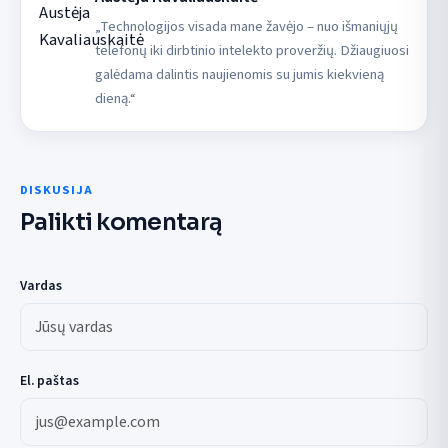
„Technologijos visada mane žavėjo – nuo išmaniųjų
telefonų iki dirbtinio intelekto proveržių. Džiaugiuosi
galėdama dalintis naujienomis su jumis kiekvieną
dieną.“
DISKUSIJA
Palikti komentarą
Vardas
El. paštas