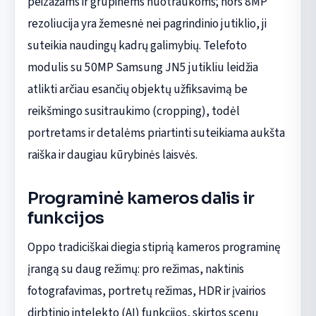
peizažams ir grupinėms nuotraukoms; nors 8MP
rezoliucija yra žemesnė nei pagrindinio jutiklio, ji
suteikia naudingų kadrų galimybių. Telefoto
modulis su 50MP Samsung JN5 jutikliu leidžia
atlikti arčiau esančių objektų užfiksavimą be
reikšmingo susitraukimo (cropping), todėl
portretams ir detalėms priartinti suteikiama aukšta
raiška ir daugiau kūrybinės laisvės.
Programinė kameros dalis ir
funkcijos
Oppo tradiciškai diegia stiprią kameros programinę
įrangą su daug režimų: pro režimas, naktinis
fotografavimas, portretų režimas, HDR ir įvairios
dirbtinio intelekto (AI) funkcijos, skirtos scenų