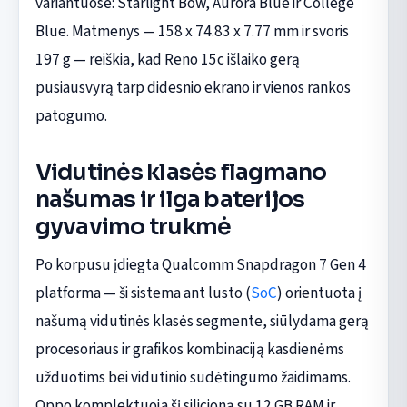
variantuose: Starlight Bow, Aurora Blue ir College
Blue. Matmenys — 158 x 74.83 x 7.77 mm ir svoris
197 g — reiškia, kad Reno 15c išlaiko gerą
pusiausvyrą tarp didesnio ekrano ir vienos rankos
patogumo.
Vidutinės klasės flagmano
našumas ir ilga baterijos
gyvavimo trukmė
Po korpusu įdiegta Qualcomm Snapdragon 7 Gen 4
platforma — ši sistema ant lusto (
SoC
) orientuota į
našumą vidutinės klasės segmente, siūlydama gerą
procesoriaus ir grafikos kombinaciją kasdienėms
užduotims bei vidutinio sudėtingumo žaidimams.
Oppo komplektuoja šį silicioną su 12 GB RAM ir