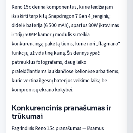
Reno 15c derina komponentus, kurie leidžia jam
išsiskirti tarp kitų Snapdragon 7 Gen 4 įrenginių:
didelė baterija (6 500 mAh), spartus 80W įkrovimas
ir trijų 50MP kamerų modulis suteikia
konkurencingą paketą tiems, kurie nori „flagmano“
funkcijų už vidutinę kainą. Šis derinys ypač
patrauklus fotografams, daug laiko
praleidžiantiems laukiančiose kelionėse arba tiems,
kurie vertina ilgesnį baterijos veikimo laiką be
kompromisų ekrano kokybei.
Konkurencinis pranašumas ir
trūkumai
Pagrindinis Reno 15c pranašumas — išsamus