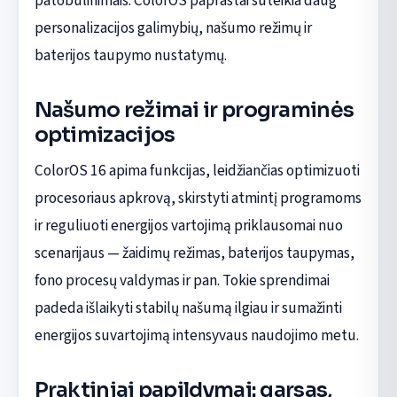
patobulinimais. ColorOS paprastai suteikia daug
personalizacijos galimybių, našumo režimų ir
baterijos taupymo nustatymų.
Našumo režimai ir programinės
optimizacijos
ColorOS 16 apima funkcijas, leidžiančias optimizuoti
procesoriaus apkrovą, skirstyti atmintį programoms
ir reguliuoti energijos vartojimą priklausomai nuo
scenarijaus — žaidimų režimas, baterijos taupymas,
fono procesų valdymas ir pan. Tokie sprendimai
padeda išlaikyti stabilų našumą ilgiau ir sumažinti
energijos suvartojimą intensyvaus naudojimo metu.
Praktiniai papildymai: garsas,