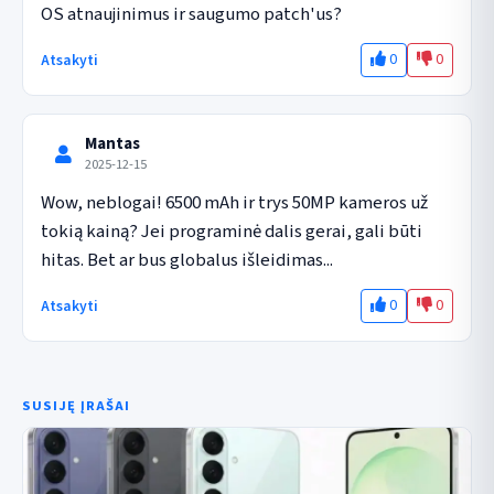
OS atnaujinimus ir saugumo patch'us?
0
0
Atsakyti
Mantas
2025-12-15
Wow, neblogai! 6500 mAh ir trys 50MP kameros už 
tokią kainą? Jei programinė dalis gerai, gali būti 
hitas. Bet ar bus globalus išleidimas...
0
0
Atsakyti
SUSIJĘ ĮRAŠAI