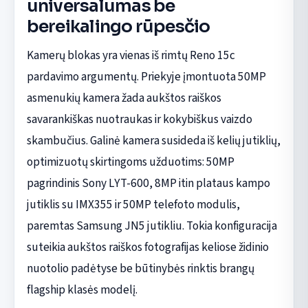
universalumas be
bereikalingo rūpesčio
Kamerų blokas yra vienas iš rimtų Reno 15c
pardavimo argumentų. Priekyje įmontuota 50MP
asmenukių kamera žada aukštos raiškos
savarankiškas nuotraukas ir kokybiškus vaizdo
skambučius. Galinė kamera susideda iš kelių jutiklių,
optimizuotų skirtingoms užduotims: 50MP
pagrindinis Sony LYT-600, 8MP itin plataus kampo
jutiklis su IMX355 ir 50MP telefoto modulis,
paremtas Samsung JN5 jutikliu. Tokia konfiguracija
suteikia aukštos raiškos fotografijas keliose židinio
nuotolio padėtyse be būtinybės rinktis brangų
flagship klasės modelį.