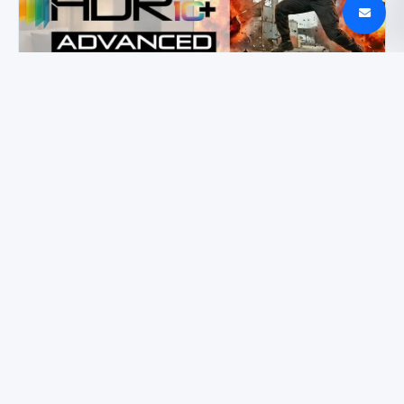
Prime Video pristato HDR10+ Advanced Samsung
televizoriams
„iPhone“ ir „Windows“ iškarpinės