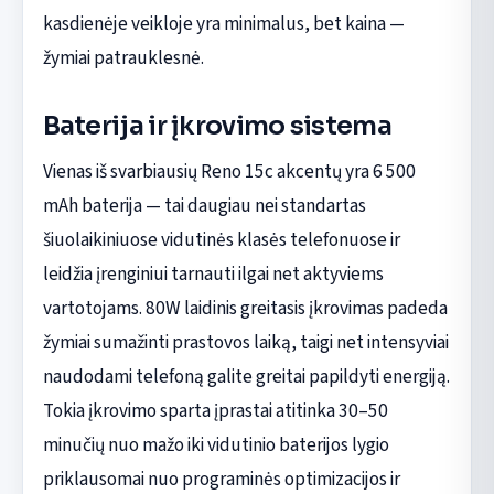
kasdienėje veikloje yra minimalus, bet kaina —
žymiai patrauklesnė.
Baterija ir įkrovimo sistema
Vienas iš svarbiausių Reno 15c akcentų yra 6 500
mAh baterija — tai daugiau nei standartas
šiuolaikiniuose vidutinės klasės telefonuose ir
leidžia įrenginiui tarnauti ilgai net aktyviems
vartotojams. 80W laidinis greitasis įkrovimas padeda
žymiai sumažinti prastovos laiką, taigi net intensyviai
naudodami telefoną galite greitai papildyti energiją.
Tokia įkrovimo sparta įprastai atitinka 30–50
minučių nuo mažo iki vidutinio baterijos lygio
priklausomai nuo programinės optimizacijos ir