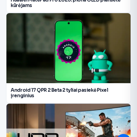
kūrėjams
Android 17 QPR 2 Beta 2 tyliai pasiekė Pixel
įrenginius