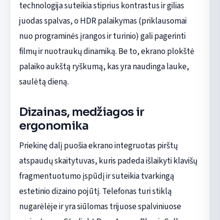
technologija suteikia stiprius kontrastus ir gilias
juodas spalvas, o HDR palaikymas (priklausomai
nuo programinės įrangos ir turinio) gali pagerinti
filmų ir nuotraukų dinamiką. Be to, ekrano plokštė
palaiko aukštą ryškumą, kas yra naudinga lauke,
saulėtą dieną.
Dizainas, medžiagos ir
ergonomika
Priekinę dalį puošia ekrano integruotas pirštų
atspaudų skaitytuvas, kuris padeda išlaikyti klavišų
fragmentuotumo įspūdį ir suteikia tvarkingą
estetinio dizaino pojūtį. Telefonas turi stiklą
nugarėlėje ir yra siūlomas trijuose spalviniuose