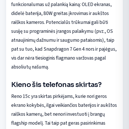
funkcionalumas už palankią kainą: OLED ekranas,
didelė baterija, 80W greitas įkrovimas ir aukštos
raiškos kameros. Potencialūs trūkumai gali būti
susiję su programinės įrangos palaikymu (pvz., OS
atnaujinimų dažnumu ir saugumo pataisomis), taip
pat su tuo, kad Snapdragon 7 Gen 4 nors ir pajėgus,
vis dar nėra tiesioginis flagmano varžovas pagal
absoliutų našumą.
Kieno šis telefonas skirtas?
Reno 15c yra skirtas pirkėjams, kurie nori geros
ekrano kokybės, ilgai veikiančios baterijos ir aukštos
raiškos kamerų, bet nenori investuoti į brangų
flagship modelį. Tai taip pat geras pasirinkimas