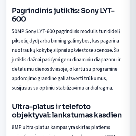
Pagrindinis jutiklis: Sony LYT-
600
50MP Sony LYT-600 pagrindinis modulis turi didelį
pikselių dydį arba binning galimybes, kas pagerina
nuotraukų kokybę silpnai apšviestose scenose. Šis
jutiklis dažnai pasižymi geru dinaminiu diapazonu ir
detalumu dienos šviesoje, o kartu su programine
apdorojimo grandine gali atsverti trūkumus,
susijusius su optiniu stabilizavimu ar diafragma.
Ultra-platus ir telefoto
objektyvai: lankstumas kasdien
8MP ultra-platus kampas yra skirtas platiems