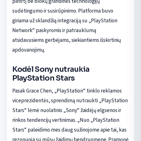
patirtį be blokų grandinės technologijų
sudėtingumo ir susirūpinimo. Platforma buvo
giriama už sklandžią integraciją su „PlayStation
Network“ paskyromis ir patrauklumą
atsidavusiems gerbėjams, siekiantiems išskirtinių
apdovanojimų.
Kodėl Sony nutraukia
PlayStation Stars
Pasak Grace Chen, „PlayStation“ tinklo reklamos
viceprezidentės, sprendimą nutraukti „PlayStation
Stars“ lėmė nuolatinis „Sony“ žaidėjų elgsenos ir
rinkos tendencijų vertinimas. „Nuo „PlayStation
Stars“ paleidimo mes daug sužinojome apie tai, kas
rezonuoja su mūsų žaidimų bendruomene. Pramonė