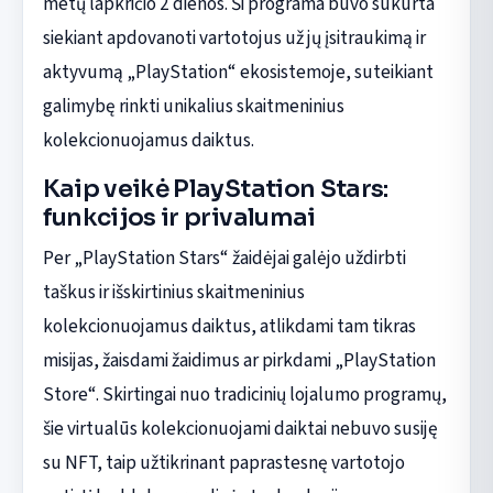
metų lapkričio 2 dienos. Ši programa buvo sukurta
siekiant apdovanoti vartotojus už jų įsitraukimą ir
aktyvumą „PlayStation“ ekosistemoje, suteikiant
galimybę rinkti unikalius skaitmeninius
kolekcionuojamus daiktus.
Kaip veikė PlayStation Stars:
funkcijos ir privalumai
Per „PlayStation Stars“ žaidėjai galėjo uždirbti
taškus ir išskirtinius skaitmeninius
kolekcionuojamus daiktus, atlikdami tam tikras
misijas, žaisdami žaidimus ar pirkdami „PlayStation
Store“. Skirtingai nuo tradicinių lojalumo programų,
šie virtualūs kolekcionuojami daiktai nebuvo susiję
su NFT, taip užtikrinant paprastesnę vartotojo