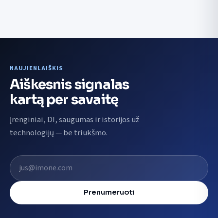
NAUJIENLAIŠKIS
Aiškesnis signalas
kartą per savaitę
Įrenginiai, DI, saugumas ir istorijos už
technologijų — be triukšmo.
El. pašto adresas
Prenumeruoti