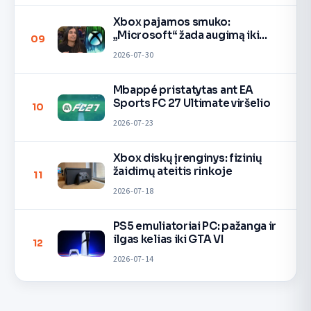
Xbox pajamos smuko:
„Microsoft“ žada augimą iki
09
2027
2026-07-30
Mbappé pristatytas ant EA
Sports FC 27 Ultimate viršelio
10
2026-07-23
Xbox diskų įrenginys: fizinių
žaidimų ateitis rinkoje
11
2026-07-18
PS5 emuliatoriai PC: pažanga ir
ilgas kelias iki GTA VI
12
2026-07-14