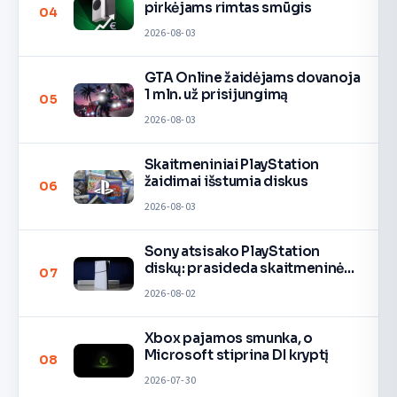
pirkėjams rimtas smūgis
04
2026-08-03
GTA Online žaidėjams dovanoja
1 mln. už prisijungimą
05
2026-08-03
Skaitmeniniai PlayStation
žaidimai išstumia diskus
06
2026-08-03
Sony atsisako PlayStation
diskų: prasideda skaitmeninė
07
era
2026-08-02
Xbox pajamos smunka, o
Microsoft stiprina DI kryptį
08
2026-07-30