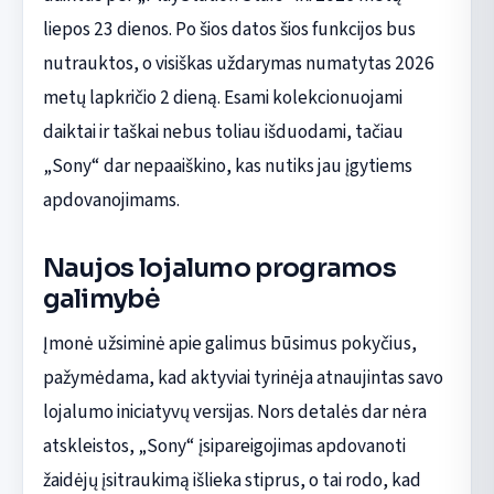
liepos 23 dienos. Po šios datos šios funkcijos bus
nutrauktos, o visiškas uždarymas numatytas 2026
metų lapkričio 2 dieną. Esami kolekcionuojami
daiktai ir taškai nebus toliau išduodami, tačiau
„Sony“ dar nepaaiškino, kas nutiks jau įgytiems
apdovanojimams.
Naujos lojalumo programos
galimybė
Įmonė užsiminė apie galimus būsimus pokyčius,
pažymėdama, kad aktyviai tyrinėja atnaujintas savo
lojalumo iniciatyvų versijas. Nors detalės dar nėra
atskleistos, „Sony“ įsipareigojimas apdovanoti
žaidėjų įsitraukimą išlieka stiprus, o tai rodo, kad