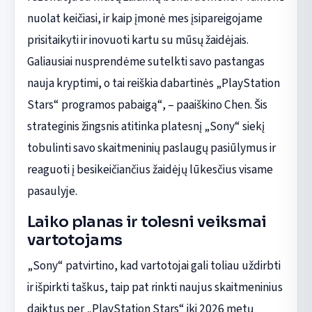
nuolat keičiasi, ir kaip įmonė mes įsipareigojame
prisitaikyti ir inovuoti kartu su mūsų žaidėjais.
Galiausiai nusprendėme sutelkti savo pastangas
nauja kryptimi, o tai reiškia dabartinės „PlayStation
Stars“ programos pabaigą“, – paaiškino Chen. Šis
strateginis žingsnis atitinka platesnį „Sony“ siekį
tobulinti savo skaitmeninių paslaugų pasiūlymus ir
reaguoti į besikeičiančius žaidėjų lūkesčius visame
pasaulyje.
Laiko planas ir tolesni veiksmai
vartotojams
„Sony“ patvirtino, kad vartotojai gali toliau uždirbti
ir išpirkti taškus, taip pat rinkti naujus skaitmeninius
daiktus per „PlayStation Stars“ iki 2026 metų