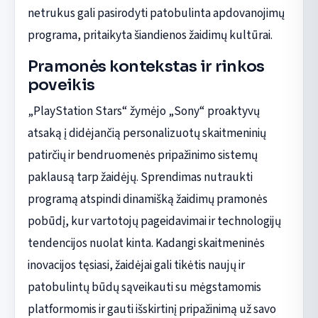
netrukus gali pasirodyti patobulinta apdovanojimų
programa, pritaikyta šiandienos žaidimų kultūrai.
Pramonės kontekstas ir rinkos
poveikis
„PlayStation Stars“ žymėjo „Sony“ proaktyvų
atsaką į didėjančią personalizuotų skaitmeninių
patirčių ir bendruomenės pripažinimo sistemų
paklausą tarp žaidėjų. Sprendimas nutraukti
programą atspindi dinamišką žaidimų pramonės
pobūdį, kur vartotojų pageidavimai ir technologijų
tendencijos nuolat kinta. Kadangi skaitmeninės
inovacijos tęsiasi, žaidėjai gali tikėtis naujų ir
patobulintų būdų sąveikauti su mėgstamomis
platformomis ir gauti išskirtinį pripažinimą už savo