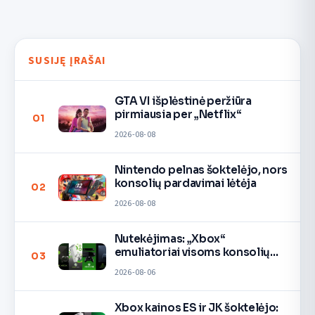
SUSIJĘ ĮRAŠAI
GTA VI išplėstinė peržiūra
pirmiausia per „Netflix“
01
2026-08-08
Nintendo pelnas šoktelėjo, nors
konsolių pardavimai lėtėja
02
2026-08-08
Nutekėjimas: „Xbox“
emuliatoriai visoms konsolių
03
kartoms
2026-08-06
Xbox kainos ES ir JK šoktelėjo: