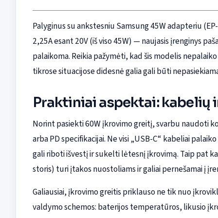
Palyginus su ankstesniu Samsung 45W adapteriu (EP-T4
2,25A esant 20V (iš viso 45W) — naujasis įrenginys pašali
palaikoma. Reikia pažymėti, kad šis modelis nepalaik
tikrose situacijose didesnė galia gali būti nepasiekiama, 
Praktiniai aspektai: kabelių 
Norint pasiekti 60W įkrovimo greitį, svarbu naudoti k
arba PD specifikacijai. Ne visi „USB-C“ kabeliai palaiko
gali riboti išvestį ir sukelti lėtesnį įkrovimą. Taip pat k
storis) turi įtakos nuostoliams ir galiai pernešamai į įre
Galiausiai, įkrovimo greitis priklauso ne tik nuo įkrovik
valdymo schemos: baterijos temperatūros, likusio įkro