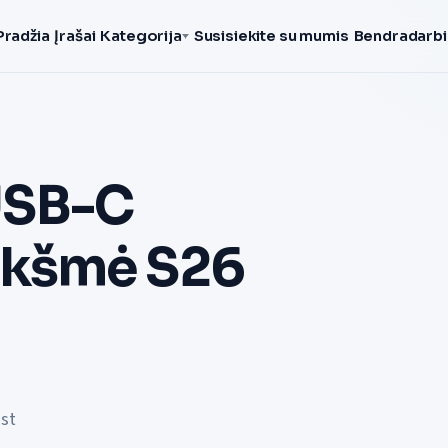
Pradžia
Įrašai
Kategorija
Susisiekite su mumis
Bendradarbi
USB-C
reikšmė S26
st