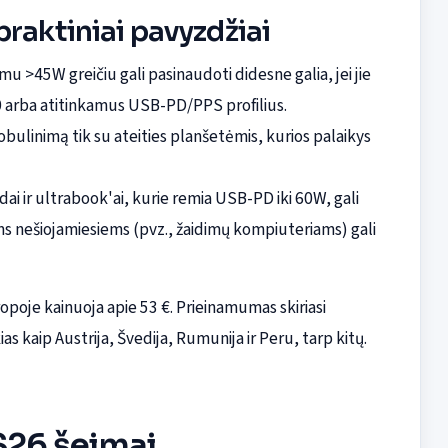
raktiniai pavyzdžiai
mu >45W greičiu gali pasinaudoti didesne galia, jei jie
.0 arba atitinkamus USB-PD/PPS profilius.
obulinimą tik su ateities planšetėmis, kurios palaikys
ridai ir ultrabook'ai, kurie remia USB-PD iki 60W, gali
iems nešiojamiesiems (pvz., žaidimų kompiuteriams) gali
opoje kainuoja apie 53 €. Prieinamumas skiriasi
ias kaip Austrija, Švedija, Rumunija ir Peru, tarp kitų.
S26 šeimai