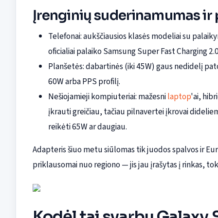
Įrenginių suderinamumas ir p
Telefonai: aukščiausios klasės modeliai su palaiky
oficialiai palaiko Samsung Super Fast Charging 2
Planšetės: dabartinės (iki 45W) gaus nedidelį pat
60W arba PPS profilį.
Nešiojamieji kompiuteriai: mažesni
laptop
'ai, hib
įkrauti greičiau, tačiau pilnavertei įkrovai didel
reikėti 65W ar daugiau.
Adapteris šiuo metu siūlomas tik juodos spalvos ir Eur
priklausomai nuo regiono — jis jau įrašytas į rinkas, tok
Kodėl tai svarbu Galaxy 