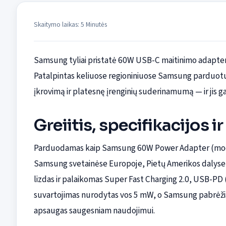
Skaitymo laikas: 5 Minutės
Samsung tyliai pristatė 60W USB-C maitinimo adapterį, 
Patalpintas keliuose regioniniuose Samsung parduotuvė
įkrovimą ir platesnę įrenginių suderinamumą — ir jis gal
Greiitis, specifikacijos i
Parduodamas kaip Samsung 60W Power Adapter (mod
Samsung svetainėse Europoje, Pietų Amerikos dalyse 
lizdas ir palaikomas Super Fast Charging 2.0, USB-PD (
suvartojimas nurodytas vos 5 mW, o Samsung pabrėži
apsaugas saugesniam naudojimui.