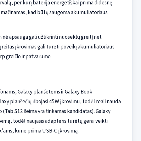
rvalą, per kurį baterija energetiškai priima didesnę
is sumažinamas, kad būtų saugoma akumuliatoriaus
nė apsauga gali užtikrinti nuoseklų greitį net
reitas įkrovimas gali turėti poveikį akumuliatoriaus
rp greičio ir patvarumo.
fonams, Galaxy planšetėms ir Galaxy Book
y planšečių ribojasi 45W įkrovimu, todėl reali nauda
(Tab S12 šeima yra tinkamas kandidatas). Galaxy
vimą, todėl naujasis adapteris turėtų gerai veikti
'ams, kurie priima USB-C įkrovimą.