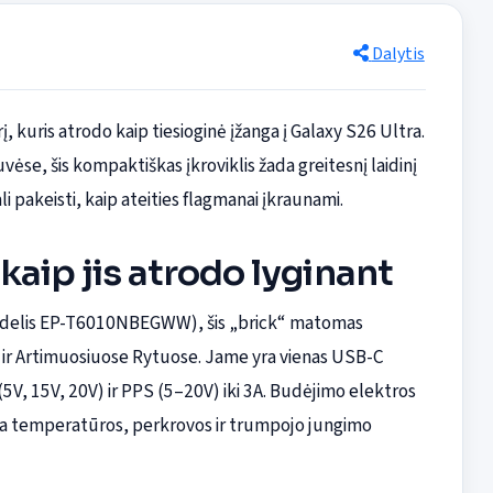
Dalytis
kuris atrodo kaip tiesioginė įžanga į Galaxy S26 Ultra.
se, šis kompaktiškas įkroviklis žada greitesnį laidinį
i pakeisti, kaip ateities flagmanai įkraunami.
r kaip jis atrodo lyginant
elis EP-T6010NBEGWW), šis „brick“ matomas
ir Artimuosiuose Rytuose. Jame yra vienas USB-C
5V, 15V, 20V) ir PPS (5–20V) iki 3A. Budėjimo elektros
a temperatūros, perkrovos ir trumpojo jungimo