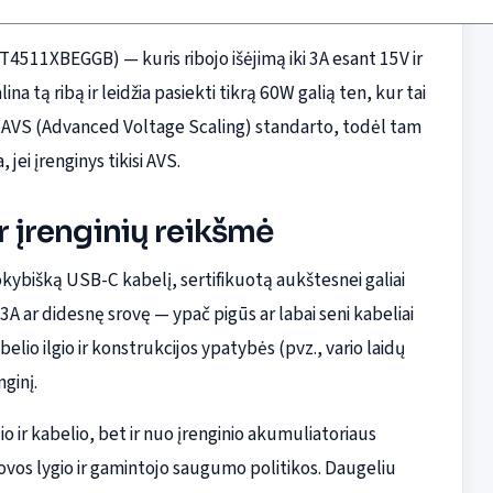
511XBEGGB) — kuris ribojo išėjimą iki 3A esant 15V ir
na tą ribą ir leidžia pasiekti tikrą 60W galią ten, kur tai
o AVS (Advanced Voltage Scaling) standarto, todėl tam
jei įrenginys tikisi AVS.
ir įrenginių reikšmė
okybišką USB-C kabelį, sertifikuotą aukštesnei galiai
 3A ar didesnę srovę — ypač pigūs ar labai seni kabeliai
abelio ilgio ir konstrukcijos ypatybės (pvz., vario laidų
nginį.
lio ir kabelio, bet ir nuo įrenginio akumuliatoriaus
vos lygio ir gamintojo saugumo politikos. Daugeliu