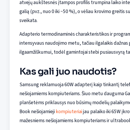
atvejų aukštesnės įtampos profilis trumpina laiko inte
galią (pvz., nuo 0 iki ~50 %), o vėliau krovimo greit
sveikata.
Adapterio termodinaminės charakteristikos ir programi
intensyvaus naudojimo metu, tačiau ilgalaikis dažnas g
ilgaamžiškumui, todėl gamintojai stebi pusiausvyrą ta
Kas gali juo naudotis?
Samsung reklamuoja 60W adapterį kaip tinkantį tele
nešiojamiems kompiuteriams. Šiuo metu dauguma Galax
planšetėms priklausys nuo būsimų modelių palaikymo 
Book nešiojamieji
kompiuteriai
jau palaiko iki 65W įkro
mažesniems nešiojamiems kompiuteriams ir ultrabook