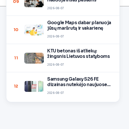
09
2026-08-07
Google Maps dabar planuoja
jūsų maršrutą ir vakarienę
10
2026-08-07
KTU betonas iš atliekų:
žingsnis Lietuvos statyboms
11
2026-08-07
Samsung Galaxy S26 FE
dizainas nutekėjo naujuose
12
vaizduose
2026-08-07