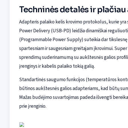
Techninės detalės ir plačiau
Adapteris palaiko kelis krovimo protokolus, kurie yra 
Power Delivery (USB‑PD) leidžia dinamiškai reguliuoti 
(Programmable Power Supply) suteikia dar tikslesnę į
spartesniam ir saugesniam greitajam įkrovimui. Super
sprendimų suderinamumą su aukštesnės galios profiliais
įrenginys ir kabelis palaiko tokią galią.
Standartinės saugumo funkcijos (temperatūros kontr
būtinos aukštesnės galios adapteriams, kad būtų sumaž
Mažas budėjimo suvartojimas padeda išvengti bereikali
prie įrenginio.