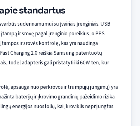
 apie standartus
svarbūs suderinamumui su įvairiais įrenginiais. USB
įtampą ir srovę pagal įrenginio poreikius, o PPS
tampos ir srovės kontrolę, kas yra naudinga
 Fast Charging 2.0 reiškia Samsung patentuotų
, todėl adapteris gali pristatyti iki 60W ten, kur
olė, apsauga nuo perkrovos ir trumpųjų jungimų) yra
inta baterijų ir įkrovimo grandinių pažeidimo rizika.
ngų energijos nuostolių, kai įkroviklis neprijungtas