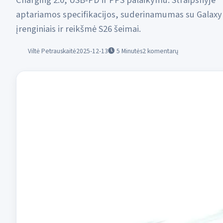
Charging 2.0, USB-PD ir PPS palaikymu. Straipsnyje
aptariamos specifikacijos, suderinamumas su Galaxy
įrenginiais ir reikšmė S26 šeimai.
Viltė Petrauskaitė
2025-12-13
5
Minutės
2 komentarų