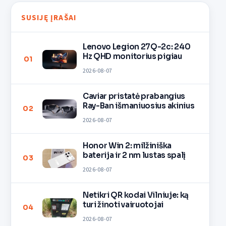
SUSIJĘ ĮRAŠAI
Lenovo Legion 27Q-2c: 240
Hz QHD monitorius pigiau
01
2026-08-07
Caviar pristatė prabangius
Ray-Ban išmaniuosius akinius
02
2026-08-07
Honor Win 2: milžiniška
baterija ir 2 nm lustas spalį
03
2026-08-07
Netikri QR kodai Vilniuje: ką
turi žinoti vairuotojai
04
2026-08-07