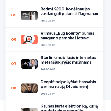
Redmi K200: kodėl naujas
vardas gali pakeisti flagmanus
05
2026-08-07
Vilniaus „Bug Bounty“ bumas:
saugumo pamoka Lietuvai
06
2026-08-07
Starlink mobilusis internetas
meta iššūkį ryšio milžinams
07
2026-08-07
DeepMind pokyčiai: Hassabis
perima naują DI vaidmenį
08
2026-08-07
Kaunas kuria elektroniką, kurią
naudoja visas pasaulis