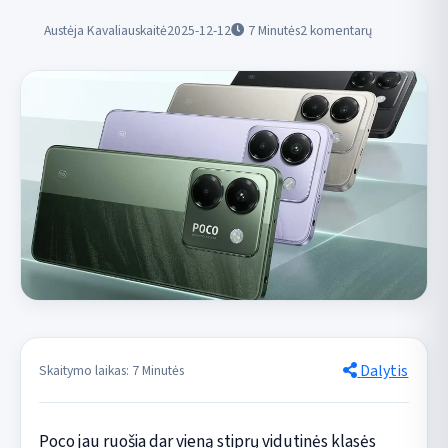
Austėja Kavaliauskaitė
2025-12-12
7
Minutės
2 komentarų
Dalytis
Skaitymo laikas: 7 Minutės
Poco jau ruošia dar vieną stiprų vidutinės klasės