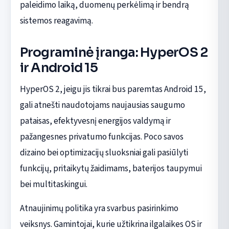
paleidimo laiką, duomenų perkėlimą ir bendrą
sistemos reagavimą.
Programinė įranga: HyperOS 2
ir Android 15
HyperOS 2, jeigu jis tikrai bus paremtas Android 15,
gali atnešti naudotojams naujausias saugumo
pataisas, efektyvesnį energijos valdymą ir
pažangesnes privatumo funkcijas. Poco savos
dizaino bei optimizacijų sluoksniai gali pasiūlyti
funkcijų, pritaikytų žaidimams, baterijos taupymui
bei multitaskingui.
Atnaujinimų politika yra svarbus pasirinkimo
veiksnys. Gamintojai, kurie užtikrina ilgalaikes OS ir