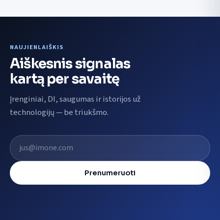
NAUJIENLAIŠKIS
Aiškesnis signalas
kartą per savaitę
Įrenginiai, DI, saugumas ir istorijos už
technologijų — be triukšmo.
El. pašto adresas
Prenumeruoti