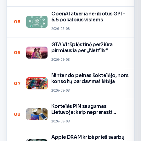
OpenAI atveria neribotus GPT-
5.6 pokalbius visiems
05
2026-08-08
GTA VI išplėstinė peržiūra
pirmiausia per „Netflix“
06
2026-08-08
Nintendo pelnas šoktelėjo, nors
konsolių pardavimai lėtėja
07
2026-08-08
Kortelės PIN saugumas
Lietuvoje: kaip neprarasti
08
pinigų
2026-08-08
Apple DRAM krizė prieš svarbų