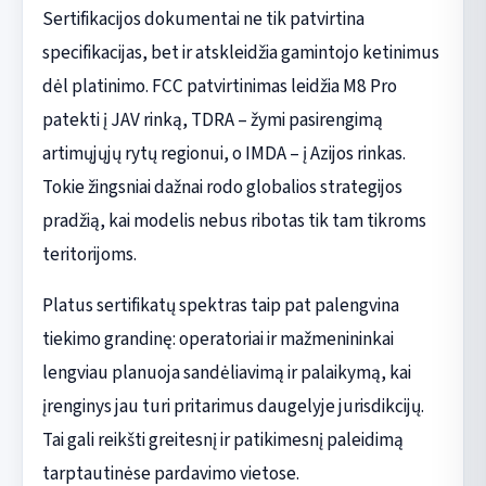
Sertifikacijos dokumentai ne tik patvirtina
specifikacijas, bet ir atskleidžia gamintojo ketinimus
dėl platinimo. FCC patvirtinimas leidžia M8 Pro
patekti į JAV rinką, TDRA – žymi pasirengimą
artimųjųjų rytų regionui, o IMDA – į Azijos rinkas.
Tokie žingsniai dažnai rodo globalios strategijos
pradžią, kai modelis nebus ribotas tik tam tikroms
teritorijoms.
Platus sertifikatų spektras taip pat palengvina
tiekimo grandinę: operatoriai ir mažmenininkai
lengviau planuoja sandėliavimą ir palaikymą, kai
įrenginys jau turi pritarimus daugelyje jurisdikcijų.
Tai gali reikšti greitesnį ir patikimesnį paleidimą
tarptautinėse pardavimo vietose.