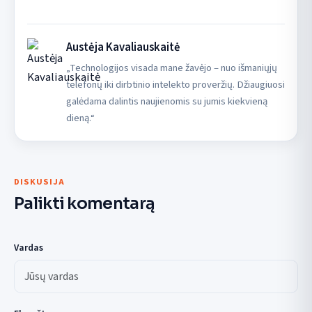
Austėja Kavaliauskaitė
„Technologijos visada mane žavėjo – nuo išmaniųjų
telefonų iki dirbtinio intelekto proveržių. Džiaugiuosi
galėdama dalintis naujienomis su jumis kiekvieną
dieną.“
DISKUSIJA
Palikti komentarą
Vardas