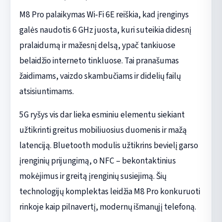
M8 Pro palaikymas Wi‑Fi 6E reiškia, kad įrenginys
galės naudotis 6 GHz juosta, kuri suteikia didesnį
pralaidumą ir mažesnį delsą, ypač tankiuose
belaidžio interneto tinkluose. Tai pranašumas
žaidimams, vaizdo skambučiams ir didelių failų
atsisiuntimams.
5G ryšys vis dar lieka esminiu elementu siekiant
užtikrinti greitus mobiliuosius duomenis ir mažą
latenciją. Bluetooth modulis užtikrins bevielį garso
įrenginių prijungimą, o NFC – bekontaktinius
mokėjimus ir greitą įrenginių susiejimą. Šių
technologijų komplektas leidžia M8 Pro konkuruoti
rinkoje kaip pilnavertį, modernų išmanųjį telefoną.