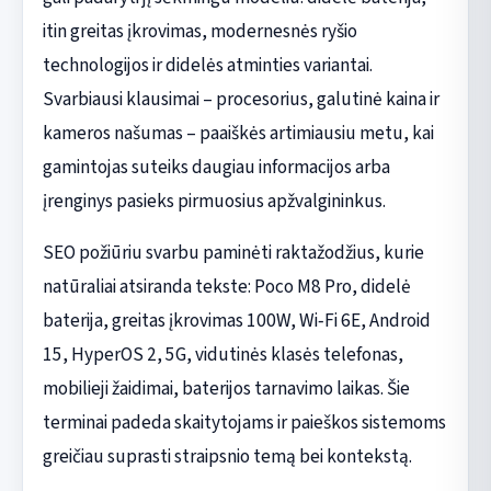
itin greitas įkrovimas, modernesnės ryšio
technologijos ir didelės atminties variantai.
Svarbiausi klausimai – procesorius, galutinė kaina ir
kameros našumas – paaiškės artimiausiu metu, kai
gamintojas suteiks daugiau informacijos arba
įrenginys pasieks pirmuosius apžvalgininkus.
SEO požiūriu svarbu paminėti raktažodžius, kurie
natūraliai atsiranda tekste: Poco M8 Pro, didelė
baterija, greitas įkrovimas 100W, Wi‑Fi 6E, Android
15, HyperOS 2, 5G, vidutinės klasės telefonas,
mobilieji žaidimai, baterijos tarnavimo laikas. Šie
terminai padeda skaitytojams ir paieškos sistemoms
greičiau suprasti straipsnio temą bei kontekstą.