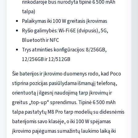
rinkodaroje bus nurodyta tipinė 6 500 mAh
talpa)
Palaikymas iki 100 W greitasis įkrovimas
Ryšio galimybės: Wi‑Fi 6E (dvipusis), 5G,
Bluetooth ir NFC
Trys atminties konfigūracijos: 8/256GB,
12/256GB ir 12/512GB
Šie baterijos ir įkrovimo duomenys rodo, kad Poco
stiprina pozicijas pasiūlydama išmanųjį telefoną,
orientuotą į ilgesnį naudojimą tarp įkrovimų ir
greitus „top-up“ sprendimus. Tipinė 6 500 mAh
talpa pastatytų M8 Pro tarp modelių su didesnėmis
baterijomis savo klasėje, o iki 100 W spėjamas
įkrovimo pajėgumas sumažintų laukimo laiką iki