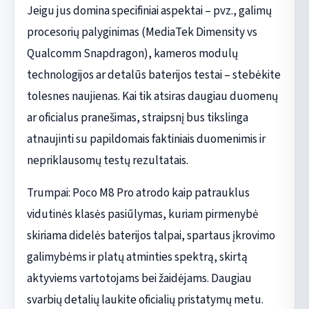
Jeigu jus domina specifiniai aspektai – pvz., galimų
procesorių palyginimas (MediaTek Dimensity vs
Qualcomm Snapdragon), kameros modulų
technologijos ar detalūs baterijos testai – stebėkite
tolesnes naujienas. Kai tik atsiras daugiau duomenų
ar oficialus pranešimas, straipsnį bus tikslinga
atnaujinti su papildomais faktiniais duomenimis ir
nepriklausomų testų rezultatais.
Trumpai: Poco M8 Pro atrodo kaip patrauklus
vidutinės klasės pasiūlymas, kuriam pirmenybė
skiriama didelės baterijos talpai, spartaus įkrovimo
galimybėms ir platų atminties spektrą, skirtą
aktyviems vartotojams bei žaidėjams. Daugiau
svarbių detalių laukite oficialių pristatymų metu.