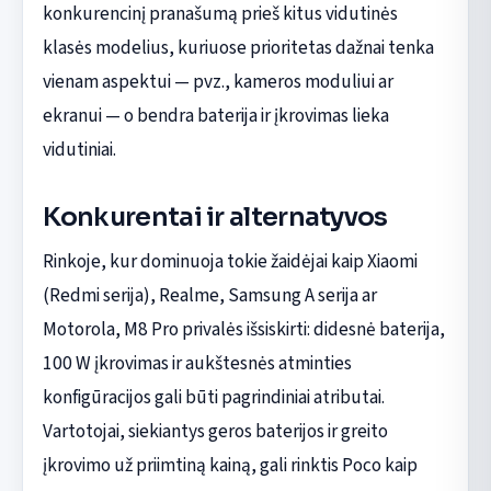
konkurencinį pranašumą prieš kitus vidutinės
klasės modelius, kuriuose prioritetas dažnai tenka
vienam aspektui — pvz., kameros moduliui ar
ekranui — o bendra baterija ir įkrovimas lieka
vidutiniai.
Konkurentai ir alternatyvos
Rinkoje, kur dominuoja tokie žaidėjai kaip Xiaomi
(Redmi serija), Realme, Samsung A serija ar
Motorola, M8 Pro privalės išsiskirti: didesnė baterija,
100 W įkrovimas ir aukštesnės atminties
konfigūracijos gali būti pagrindiniai atributai.
Vartotojai, siekiantys geros baterijos ir greito
įkrovimo už priimtiną kainą, gali rinktis Poco kaip