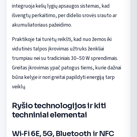
integruoja kelių lygių apsaugos sistemas, kad
išvengtų perkaitimo, per didelio srovės srauto ar
akumuliatoriaus pažeidimo.
Praktikoje tai turėtų reikšti, kad nuo žemos iki
vidutinės talpos įkrovimas užtruks ženkliai
trumpiau nei su tradiciniais 30–50 W sprendimais.
Greitas įkrovimas ypač patogus tiems, kurie dažnai
būna kelyje ir nori greitai papildyti energiją tarp
veiklų.
Ryšio technologijos ir kiti
techniniai elementai
Wi‑Fi 6E, 5G, Bluetooth ir NFC