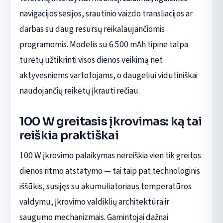
navigacijos sesijos, srautinio vaizdo transliacijos ar
darbas su daug resursų reikalaujančiomis
programomis. Modelis su 6 500 mAh tipine talpa
turėtų užtikrinti visos dienos veikimą net
aktyvesniems vartotojams, o daugeliui vidutiniškai
naudojančių reikėtų įkrauti rečiau.
100 W greitasis įkrovimas: ką tai
reiškia praktiškai
100 W įkrovimo palaikymas nereiškia vien tik greitos
dienos ritmo atstatymo — tai taip pat technologinis
iššūkis, susijęs su akumuliatoriaus temperatūros
valdymu, įkrovimo valdiklių architektūra ir
saugumo mechanizmais. Gamintojai dažnai