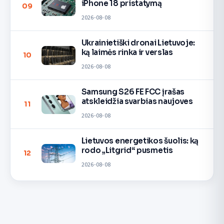
iPhone 18 pristatymą
09
2026-08-08
Ukrainietiški dronai Lietuvoje:
ką laimės rinka ir verslas
10
2026-08-08
Samsung S26 FE FCC įrašas
atskleidžia svarbias naujoves
11
2026-08-08
Lietuvos energetikos šuolis: ką
rodo „Litgrid“ pusmetis
12
2026-08-08