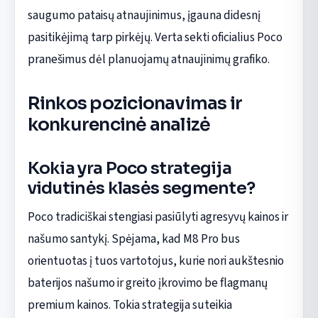
saugumo pataisų atnaujinimus, įgauna didesnį
pasitikėjimą tarp pirkėjų. Verta sekti oficialius Poco
pranešimus dėl planuojamų atnaujinimų grafiko.
Rinkos pozicionavimas ir
konkurencinė analizė
Kokia yra Poco strategija
vidutinės klasės segmente?
Poco tradiciškai stengiasi pasiūlyti agresyvų kainos ir
našumo santykį. Spėjama, kad M8 Pro bus
orientuotas į tuos vartotojus, kurie nori aukštesnio
baterijos našumo ir greito įkrovimo be flagmanų
premium kainos. Tokia strategija suteikia