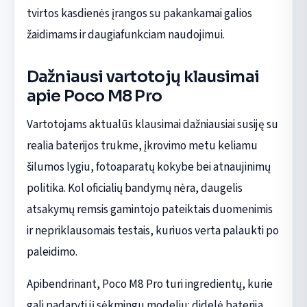
tvirtos kasdienės įrangos su pakankamai galios
žaidimams ir daugiafunkciam naudojimui.
Dažniausi vartotojų klausimai
apie Poco M8 Pro
Vartotojams aktualūs klausimai dažniausiai susiję su
realia baterijos trukme, įkrovimo metu keliamu
šilumos lygiu, fotoaparatų kokybe bei atnaujinimų
politika. Kol oficialių bandymų nėra, daugelis
atsakymų remsis gamintojo pateiktais duomenimis
ir nepriklausomais testais, kuriuos verta palaukti po
paleidimo.
Apibendrinant, Poco M8 Pro turi ingredientų, kurie
gali padaryti jį sėkmingu modeliu: didelė baterija,