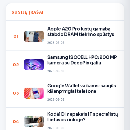
SUSIJĘ ĮRAŠAI
Apple A20 Pro lustų gamybą
stabdo DRAM tiekimo spūstys
01
2026-08-08
Samsung ISOCELL HPC: 200 MP
kamera su DeepPix galia
02
2026-08-08
Google Wallet vaikams: saugūs
kišenpinigiai telefone
03
2026-08-08
Kodėl DI nepakeis IT specialistų
Lietuvos rinkoje?
04
2026-08-08