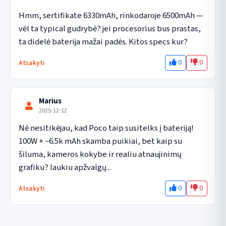
Hmm, sertifikate 6330mAh, rinkodaroje 6500mAh — 
vėl ta typical gudrybė? jei procesorius bus prastas, 
ta didelė baterija mažai padės. Kitos specs kur?
0
0
Atsakyti
Marius
2025-12-12
Nė nesitikėjau, kad Poco taip susitelks į bateriją! 
100W + ~6.5k mAh skamba puikiai, bet kaip su 
šiluma, kameros kokybe ir realiu atnaujinimų 
grafiku? laukiu apžvalgų...
0
0
Atsakyti