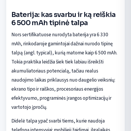
Baterija: kas svarbu ir ką reiškia
6 500 mAh tipinė talpa
Nors sertifikatuose nurodyta baterija yra 6 330
mAh, rinkodaroje gamintojai dažnai nurodo tipinę
talpą (angl. typical), kurią matome kaip 6 500 mAh.
Tokia praktika leidžia šiek tiek labiau išreikšti
akumuliatoriaus potencialą, tačiau realus
naudojimo laikas priklausys nuo daugelio veiksnių:
ekrano tipo ir raiškos, procesoriaus energijos
efektyvumo, programinės įrangos optimizacijų ir
vartotojo įpročių.
Didelė talpa ypač svarbi tiems, kurie naudoja
telefoną intensyviai: mobilieji žaidimai, ilgalaikės