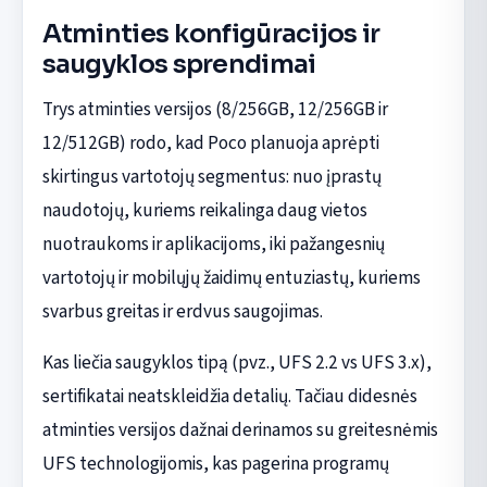
Atminties konfigūracijos ir
saugyklos sprendimai
Trys atminties versijos (8/256GB, 12/256GB ir
12/512GB) rodo, kad Poco planuoja aprėpti
skirtingus vartotojų segmentus: nuo įprastų
naudotojų, kuriems reikalinga daug vietos
nuotraukoms ir aplikacijoms, iki pažangesnių
vartotojų ir mobilųjų žaidimų entuziastų, kuriems
svarbus greitas ir erdvus saugojimas.
Kas liečia saugyklos tipą (pvz., UFS 2.2 vs UFS 3.x),
sertifikatai neatskleidžia detalių. Tačiau didesnės
atminties versijos dažnai derinamos su greitesnėmis
UFS technologijomis, kas pagerina programų