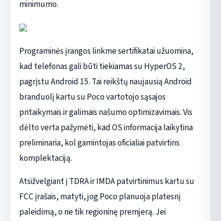
minimumo.
Programinės įrangos linkme sertifikatai užuomina,
kad telefonas gali būti tiekiamas su HyperOS 2,
pagrįstu Android 15. Tai reikštų naujausią Android
branduolį kartu su Poco vartotojo sąsajos
pritaikymais ir galimais našumo optimizavimais. Vis
dėlto verta pažymėti, kad OS informacija laikytina
preliminaria, kol gamintojas oficialiai patvirtins
komplektaciją.
Atsižvelgiant į TDRA ir IMDA patvirtinimus kartu su
FCC įrašais, matyti, jog Poco planuoja platesnį
paleidimą, o ne tik regioninę premjerą. Jei