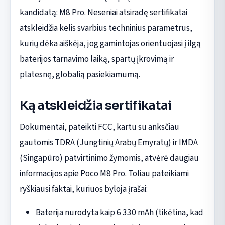
kandidatą: M8 Pro. Neseniai atsiradę sertifikatai
atskleidžia kelis svarbius techninius parametrus,
kurių dėka aiškėja, jog gamintojas orientuojasi į ilgą
baterijos tarnavimo laiką, spartų įkrovimą ir
platesnę, globalią pasiekiamumą.
Ką atskleidžia sertifikatai
Dokumentai, pateikti FCC, kartu su anksčiau
gautomis TDRA (Jungtinių Arabų Emyratų) ir IMDA
(Singapūro) patvirtinimo žymomis, atvėrė daugiau
informacijos apie Poco M8 Pro. Toliau pateikiami
ryškiausi faktai, kuriuos byloja įrašai:
Baterija nurodyta kaip 6 330 mAh (tikėtina, kad