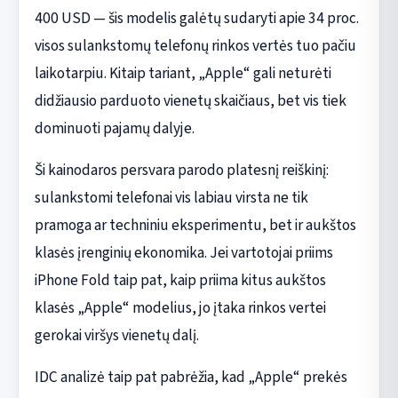
400 USD — šis modelis galėtų sudaryti apie 34 proc.
visos sulankstomų telefonų rinkos vertės tuo pačiu
laikotarpiu. Kitaip tariant, „Apple“ gali neturėti
didžiausio parduoto vienetų skaičiaus, bet vis tiek
dominuoti pajamų dalyje.
Ši kainodaros persvara parodo platesnį reiškinį:
sulankstomi telefonai vis labiau virsta ne tik
pramoga ar techniniu eksperimentu, bet ir aukštos
klasės įrenginių ekonomika. Jei vartotojai priims
iPhone Fold taip pat, kaip priima kitus aukštos
klasės „Apple“ modelius, jo įtaka rinkos vertei
gerokai viršys vienetų dalį.
IDC analizė taip pat pabrėžia, kad „Apple“ prekės