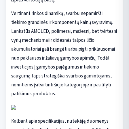
Vertinant rinkos dinamiką, svarbu nepamiršti
tiekimo grandinės ir komponentų kainų svyravimų.
Lankstūs AMOLED, polimerai, mažesni, bet tvirtesni
vyrių mechanizmai ir didesnės talpos ličio
akumuliatoriai gali brangėti arba pigti priklausomai
nuo paklausos ir žaliavų gamybos apimčių. Todėl
investicijos į gamybos pajėgumus ir tiekimo
saugumą taps strategiškai svarbios gamintojams,
norintiems įsitvirtinti šioje kategorijoje ir pasiūlyti
patikimus produktus.
Kalbant apie specifikacijas, nutekėję duomenys