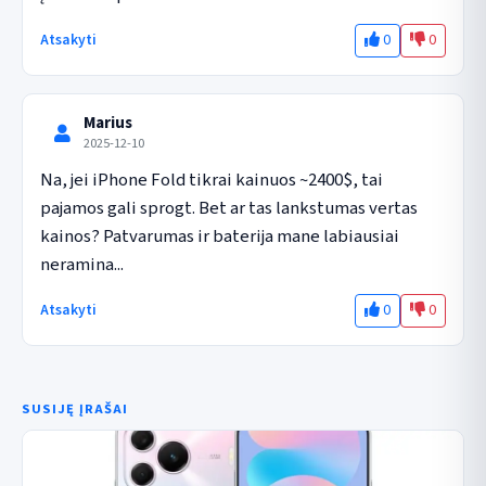
0
0
Atsakyti
Marius
2025-12-10
Na, jei iPhone Fold tikrai kainuos ~2400$, tai 
pajamos gali sprogt. Bet ar tas lankstumas vertas 
kainos? Patvarumas ir baterija mane labiausiai 
neramina...
0
0
Atsakyti
SUSIJĘ ĮRAŠAI