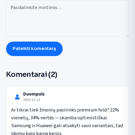
Pateikti komentarą
Komentarai
(2)
Duompuls
2025-12-11
Ar tikrai tiek žmonių pasirinks premium fold? 22% 
vienetų, 34% vertės — skamba optimistiškai. 
Samsung ir Huawei gali atsakyti savo variantais, tad 
įdomu kaip kaina keisis.