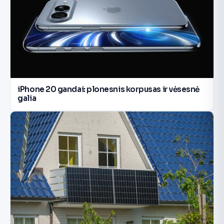
iPhone 20 gandai: plonesnis korpusas ir vėsesnė
galia