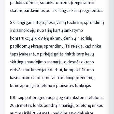
padidins dėmesį sulankstomiems įrenginiams ir
skatins pardavimus per skirtingus kainų segmentus.
Skirtingi gamintojai įneša įvairių techninių sprendimų
ir dizaino idėjų: nuo trijų kartų lankstymo
konstrukcijų iki dviejų ekranų derinių ir išorinių
papildomų ekranų sprendimų. Tai reiškia, kad rinka
taps įvairesnė, o pirkėjai galės rinktis tarp kelių
skirtingų naudojimo scenarijų: didesnės ekrano
erdvės multimedijai ir darbui, kompaktiškumo
kasdieniam naudojimui ar hibridinių sprendimų,
kurie apjungia telefono ir planšetės funkcijas.
IDC taip pat prognozuoja, jog sulankstomi telefonai
2026 metais lenks bendrą išmaniųjų telefonų rinkos
augimą ir iki 2029 metų padidins savo dalį visos