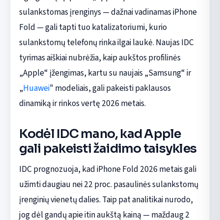
sulankstomas įrenginys — dažnai vadinamas iPhone
Fold — gali tapti tuo katalizatoriumi, kurio
sulankstomų telefonų rinka ilgai laukė. Naujas IDC
tyrimas aiškiai nubrėžia, kaip aukštos profilinės
„Apple“ įžengimas, kartu su naujais „Samsung“ ir
„
Huawei
" modeliais, gali pakeisti paklausos
dinamiką ir rinkos vertę 2026 metais.
Kodėl IDC mano, kad Apple
gali pakeisti žaidimo taisykles
IDC prognozuoja, kad iPhone Fold 2026 metais gali
užimti daugiau nei 22 proc. pasaulinės sulankstomų
įrenginių vienetų dalies. Taip pat analitikai nurodo,
jog dėl gandų apie itin aukštą kainą — maždaug 2