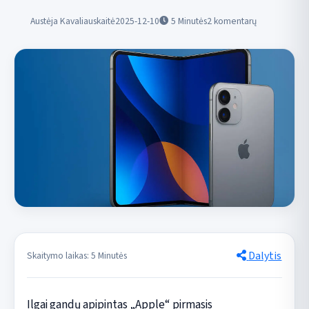
Austėja Kavaliauskaitė
2025-12-10
5
Minutės
2 komentarų
Dalytis
Skaitymo laikas: 5 Minutės
Ilgai gandų apipintas „Apple“ pirmasis