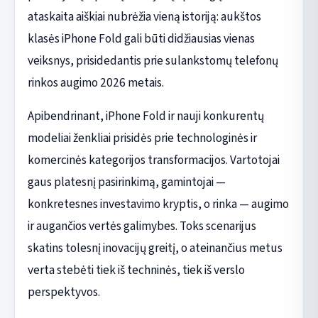
ataskaita aiškiai nubrėžia vieną istoriją: aukštos
klasės iPhone Fold gali būti didžiausias vienas
veiksnys, prisidedantis prie sulankstomų telefonų
rinkos augimo 2026 metais.
Apibendrinant, iPhone Fold ir nauji konkurentų
modeliai ženkliai prisidės prie technologinės ir
komercinės kategorijos transformacijos. Vartotojai
gaus platesnį pasirinkimą, gamintojai —
konkretesnes investavimo kryptis, o rinka — augimo
ir augančios vertės galimybes. Toks scenarijus
skatins tolesnį inovacijų greitį, o ateinančius metus
verta stebėti tiek iš techninės, tiek iš verslo
perspektyvos.