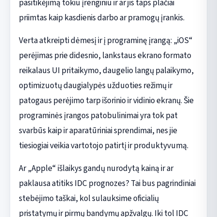
pasitikėjimą tokiu įrenginiu ir ar jis taps plačiai
priimtas kaip kasdienis darbo ar pramogų įrankis.
Verta atkreipti dėmesį ir į programinę įrangą: „iOS“
perėjimas prie didesnio, lankstaus ekrano formato
reikalaus UI pritaikymo, daugelio langų palaikymo,
optimizuotų daugialypės užduoties režimų ir
patogaus perėjimo tarp išorinio ir vidinio ekranų. Šie
programinės įrangos patobulinimai yra tok pat
svarbūs kaip ir aparatūriniai sprendimai, nes jie
tiesiogiai veikia vartotojo patirtį ir produktyvumą.
Ar „Apple“ išlaikys gandų nurodytą kainą ir ar
paklausa atitiks IDC prognozes? Tai bus pagrindiniai
stebėjimo taškai, kol sulauksime oficialių
pristatymų ir pirmų bandymų apžvalgų. Iki tol IDC