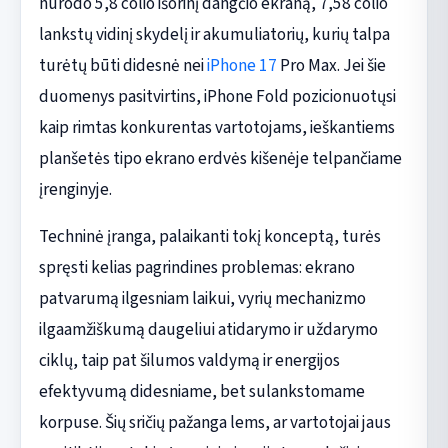
nurodo 5,8 colio išorinį dangčio ekraną, 7,58 colio
lankstų vidinį skydelį ir akumuliatorių, kurių talpa
turėtų būti didesnė nei
iPhone 17
Pro Max. Jei šie
duomenys pasitvirtins, iPhone Fold pozicionuotųsi
kaip rimtas konkurentas vartotojams, ieškantiems
planšetės tipo ekrano erdvės kišenėje telpančiame
įrenginyje.
Techninė įranga, palaikanti tokį konceptą, turės
spręsti kelias pagrindines problemas: ekrano
patvarumą ilgesniam laikui, vyrių mechanizmo
ilgaamžiškumą daugeliui atidarymo ir uždarymo
ciklų, taip pat šilumos valdymą ir energijos
efektyvumą didesniame, bet sulankstomame
korpuse. Šių sričių pažanga lems, ar vartotojai jaus