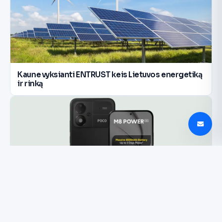
Kaune vyksianti ENTRUST keis Lietuvos energetiką
ir rinką
Poco M8 Power: 8000 mAh baterija ir AMOLED