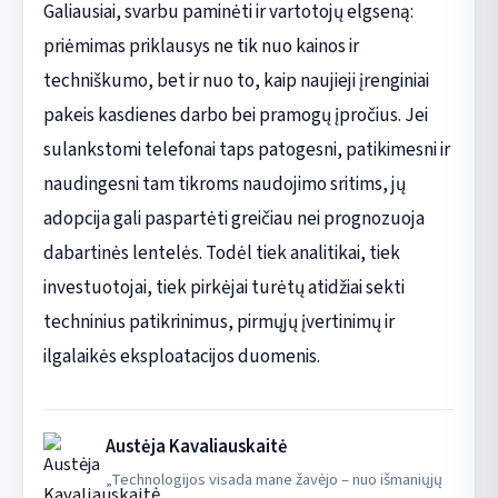
Galiausiai, svarbu paminėti ir vartotojų elgseną:
priėmimas priklausys ne tik nuo kainos ir
techniškumo, bet ir nuo to, kaip naujieji įrenginiai
pakeis kasdienes darbo bei pramogų įpročius. Jei
sulankstomi telefonai taps patogesni, patikimesni ir
naudingesni tam tikroms naudojimo sritims, jų
adopcija gali paspartėti greičiau nei prognozuoja
dabartinės lentelės. Todėl tiek analitikai, tiek
investuotojai, tiek pirkėjai turėtų atidžiai sekti
techninius patikrinimus, pirmųjų įvertinimų ir
ilgalaikės eksploatacijos duomenis.
Austėja Kavaliauskaitė
„Technologijos visada mane žavėjo – nuo išmaniųjų