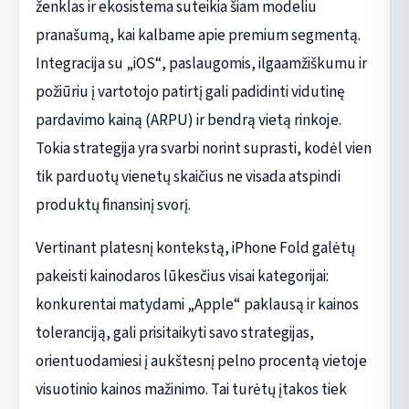
ženklas ir ekosistema suteikia šiam modeliu
pranašumą, kai kalbame apie premium segmentą.
Integracija su „iOS“, paslaugomis, ilgaamžiškumu ir
požiūriu į vartotojo patirtį gali padidinti vidutinę
pardavimo kainą (ARPU) ir bendrą vietą rinkoje.
Tokia strategija yra svarbi norint suprasti, kodėl vien
tik parduotų vienetų skaičius ne visada atspindi
produktų finansinį svorį.
Vertinant platesnį kontekstą, iPhone Fold galėtų
pakeisti kainodaros lūkesčius visai kategorijai:
konkurentai matydami „Apple“ paklausą ir kainos
toleranciją, gali prisitaikyti savo strategijas,
orientuodamiesi į aukštesnį pelno procentą vietoje
visuotinio kainos mažinimo. Tai turėtų įtakos tiek