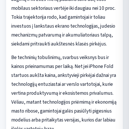
mobilaus sektoriaus vertėje iki daugiau nei 10 proc.
Tokia trajektorija rodo, kad gamintojai ir toliau
investuos į lankstaus ekrano technologijas, judesio
mechanizmų patvarumą ir akumuliatoriaus talpą,
siekdami pritraukti aukštesnės klasės pirkėjus.
Be techninių tobulinimų, svarbus veiksnys bus ir
kainos prieinamumas per laiką. Net jei iPhone Fold
startuos aukšta kaina, ankstyvieji pirkėjai dažnai yra
technologijų entuziastai ar verslo vartotojai, kurie
vertina produktyvumą ir ekosistemos privalumus.
Vėliau, matant technologijos priėmimą ir ekonomiją
masto ribose, gamintojai galės pasiūlyti pigesnius
modelius arba pritaikytas versijas, kurios dar labiau
išplės vartotojų bazę.