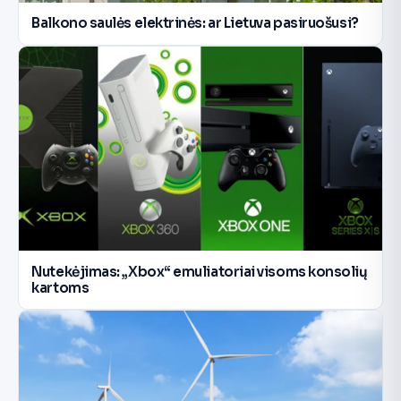
Balkono saulės elektrinės: ar Lietuva pasiruošusi?
Nutekėjimas: „Xbox“ emuliatoriai visoms konsolių
kartoms