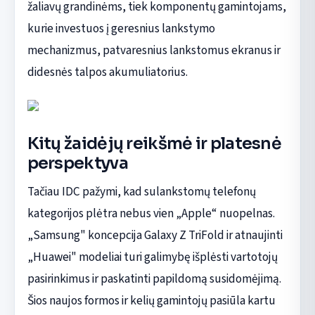
žaliavų grandinėms, tiek komponentų gamintojams,
kurie investuos į geresnius lankstymo
mechanizmus, patvaresnius lankstomus ekranus ir
didesnės talpos akumuliatorius.
Kitų žaidėjų reikšmė ir platesnė
perspektyva
Tačiau IDC pažymi, kad sulankstomų telefonų
kategorijos plėtra nebus vien „Apple“ nuopelnas.
„Samsung" koncepcija Galaxy Z TriFold ir atnaujinti
„Huawei" modeliai turi galimybę išplėsti vartotojų
pasirinkimus ir paskatinti papildomą susidomėjimą.
Šios naujos formos ir kelių gamintojų pasiūla kartu