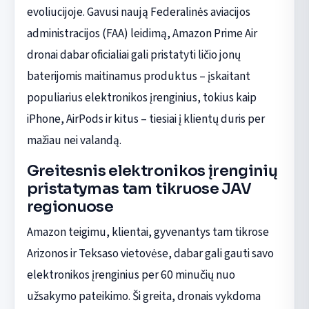
evoliucijoje. Gavusi naują Federalinės aviacijos
administracijos (FAA) leidimą, Amazon Prime Air
dronai dabar oficialiai gali pristatyti ličio jonų
baterijomis maitinamus produktus – įskaitant
populiarius elektronikos įrenginius, tokius kaip
iPhone, AirPods ir kitus – tiesiai į klientų duris per
mažiau nei valandą.
Greitesnis elektronikos įrenginių
pristatymas tam tikruose JAV
regionuose
Amazon teigimu, klientai, gyvenantys tam tikrose
Arizonos ir Teksaso vietovėse, dabar gali gauti savo
elektronikos įrenginius per 60 minučių nuo
užsakymo pateikimo. Ši greita, dronais vykdoma