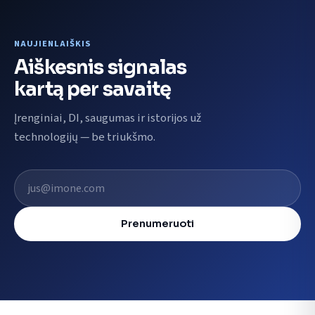
NAUJIENLAIŠKIS
Aiškesnis signalas
kartą per savaitę
Įrenginiai, DI, saugumas ir istorijos už
technologijų — be triukšmo.
El. pašto adresas
Prenumeruoti