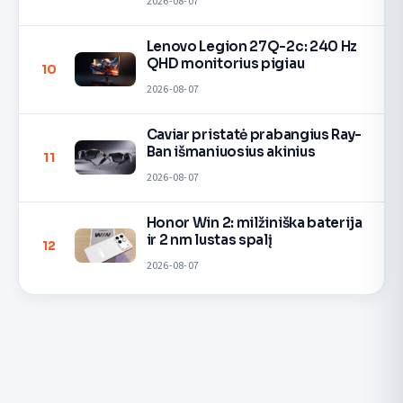
2026-08-07
Lenovo Legion 27Q-2c: 240 Hz
QHD monitorius pigiau
10
2026-08-07
Caviar pristatė prabangius Ray-
Ban išmaniuosius akinius
11
2026-08-07
Honor Win 2: milžiniška baterija
ir 2 nm lustas spalį
12
2026-08-07