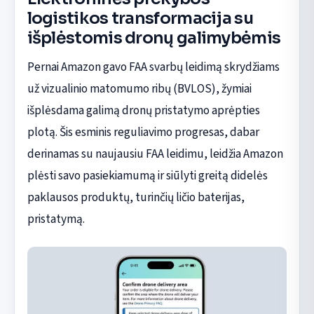
logistikos transformacija su
išplėstomis dronų galimybėmis
Pernai Amazon gavo FAA svarbų leidimą skrydžiams
už vizualinio matomumo ribų (BVLOS), žymiai
išplėsdama galimą dronų pristatymo aprėpties
plotą. Šis esminis reguliavimo progresas, dabar
derinamas su naujausiu FAA leidimu, leidžia Amazon
plėsti savo pasiekiamumą ir siūlyti greitą didelės
paklausos produktų, turinčių ličio baterijas,
pristatymą.