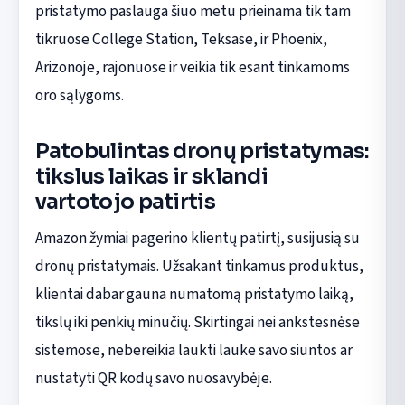
pristatymo paslauga šiuo metu prieinama tik tam
tikruose College Station, Teksase, ir Phoenix,
Arizonoje, rajonuose ir veikia tik esant tinkamoms
oro sąlygoms.
Patobulintas dronų pristatymas:
tikslus laikas ir sklandi
vartotojo patirtis
Amazon žymiai pagerino klientų patirtį, susijusią su
dronų pristatymais. Užsakant tinkamus produktus,
klientai dabar gauna numatomą pristatymo laiką,
tikslų iki penkių minučių. Skirtingai nei ankstesnėse
sistemose, nebereikia laukti lauke savo siuntos ar
nustatyti QR kodų savo nuosavybėje.