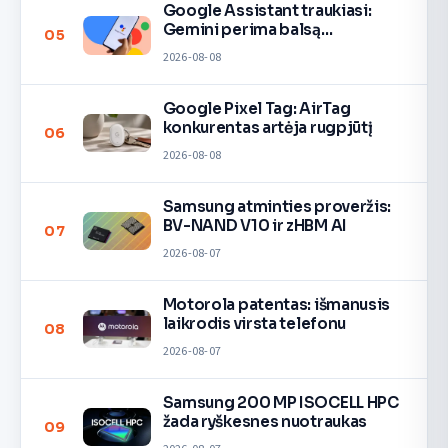
Google Assistant traukiasi:
Gemini perima balsą
05
įrenginiuose
2026-08-08
Google Pixel Tag: AirTag
konkurentas artėja rugpjūtį
06
2026-08-08
Samsung atminties proveržis:
BV-NAND V10 ir zHBM AI
07
2026-08-07
Motorola patentas: išmanusis
laikrodis virsta telefonu
08
2026-08-07
Samsung 200 MP ISOCELL HPC
žada ryškesnes nuotraukas
09