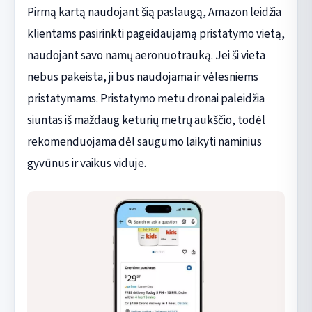
Pirmą kartą naudojant šią paslaugą, Amazon leidžia
klientams pasirinkti pageidaujamą pristatymo vietą,
naudojant savo namų aeronuotrauką. Jei ši vieta
nebus pakeista, ji bus naudojama ir vėlesniems
pristatymams. Pristatymo metu dronai paleidžia
siuntas iš maždaug keturių metrų aukščio, todėl
rekomenduojama dėl saugumo laikyti naminius
gyvūnus ir vaikus viduje.