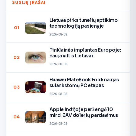
SUSIJĘ ĮRAŠAI
Lietuva pirks tunelių aptikimo
technologiją pasienyje
01
2026-08-08
Tinklainės implantas Europoje:
nauja viltis Lietuvai
02
2026-08-08
Huawei MateBook Fold: naujas
sulankstomų PC etapas
03
2026-08-08
Apple Indijoje peržengė 10
mlrd. JAV dolerių pardavimus
04
2026-08-08