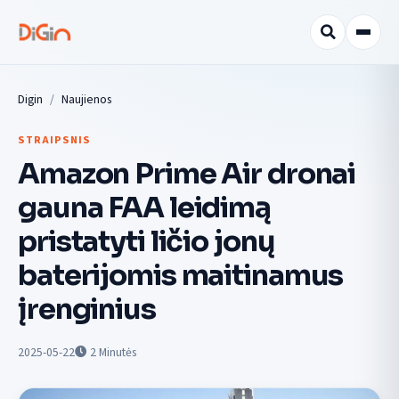
Digin
Naujienos
STRAIPSNIS
Amazon Prime Air dronai
gauna FAA leidimą
pristatyti ličio jonų
baterijomis maitinamus
įrenginius
2025-05-22
2
Minutės