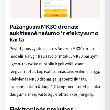
Pažangusis MK30 dronas:
aukštesnė našumo ir efektyvumo
karta
Pristatymus vykdo naujasis Amazon MK30 dronų
modelis. Palyginti su savo pirmtaku, MK30 pasižymi
ilgesniu skrydžio nuotoliu ir gali veikti esant
lengvam lietui, taip išplėsdamas savo veikimo langą.
Kiekvienas MK30 dronas gali gabenti siuntas,
sveriančias iki maždaug 2,2 kilogramo, todėl jis tinka
daugumai mažų vartotojų elektronikos įrenginių.
Elektroninės prekybos