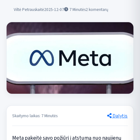
Viltė Petrauskaitė
2025-12-07
7
Minutės
2 komentarų
Dalytis
Skaitymo laikas: 7 Minutės
Meta pakeitė savo požiūrį į atstumą nuo naujienų