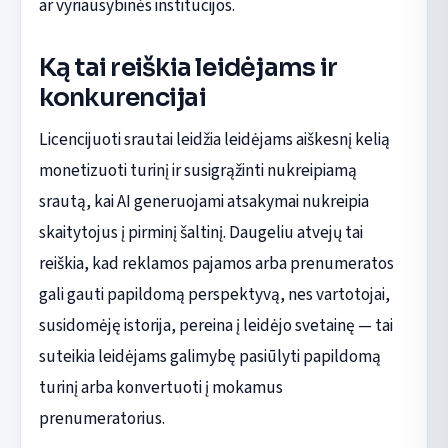
ar vyriausybinės institucijos.
Ką tai reiškia leidėjams ir
konkurencijai
Licencijuoti srautai leidžia leidėjams aiškesnį kelią
monetizuoti turinį ir susigrąžinti nukreipiamą
srautą, kai AI generuojami atsakymai nukreipia
skaitytojus į pirminį šaltinį. Daugeliu atvejų tai
reiškia, kad reklamos pajamos arba prenumeratos
gali gauti papildomą perspektyvą, nes vartotojai,
susidomėję istorija, pereina į leidėjo svetainę — tai
suteikia leidėjams galimybę pasiūlyti papildomą
turinį arba konvertuoti į mokamus
prenumeratorius.