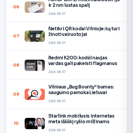
ir 2 nm lustas spalį
06
2026-08-07
Netikri QR kodai Vilniuje: ką turi
žinoti vairuotojai
07
2026-08-07
Redmi K200: kodėl naujas
vardas gali pakeisti flagmanus
08
2026-08-07
Vilniaus „Bug Bounty“ bumas:
saugumo pamoka Lietuvai
09
2026-08-07
Starlink mobilusis internetas
meta iššūkį ryšio milžinams
10
2026-08-07