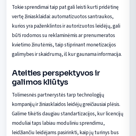
Tokie sprendimai taip pat gali leisti kurti pridėtinę
vertę žiniasklaidai: automatizuotos santraukos,
kurios yra paženklintos ir autorizuotos leidėjų, gali
būti rodomos su reklaminėmis ar prenumeratos
kvietimo žinutėmis, taip stiprinant monetizacijos
galimybes ir skaidrumą, iš kur gaunama informacija.
Ateities perspektyvos ir
galimos kliūtys
Tolimesnės partnerystės tarp technologijų
kompanijų ir žiniasklaidos leidėjų greičiausiai plėsis.
Galime tikėtis daugiau standartizacijos, kur licencijų
moduliai taps labiau moduliniu sprendimu,
leidžiančiu leidėjams pasirinkti, kaip jų turinys bus