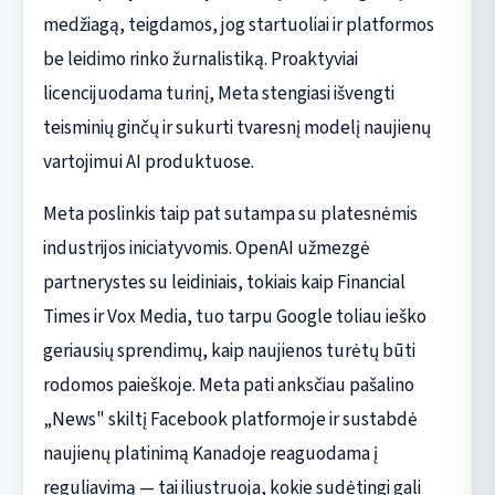
medžiagą, teigdamos, jog startuoliai ir platformos
be leidimo rinko žurnalistiką. Proaktyviai
licencijuodama turinį, Meta stengiasi išvengti
teisminių ginčų ir sukurti tvaresnį modelį naujienų
vartojimui AI produktuose.
Meta poslinkis taip pat sutampa su platesnėmis
industrijos iniciatyvomis. OpenAI užmezgė
partnerystes su leidiniais, tokiais kaip Financial
Times ir Vox Media, tuo tarpu Google toliau ieško
geriausių sprendimų, kaip naujienos turėtų būti
rodomos paieškoje. Meta pati anksčiau pašalino
„News" skiltį Facebook platformoje ir sustabdė
naujienų platinimą Kanadoje reaguodama į
reguliavimą — tai iliustruoja, kokie sudėtingi gali