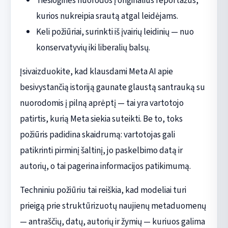
Tiesioginės nuorodos į originalius reportažus,
kurios nukreipia srautą atgal leidėjams.
Keli požiūriai, surinkti iš įvairių leidinių — nuo
konservatyvių iki liberalių balsų.
Įsivaizduokite, kad klausdami Meta AI apie
besivystančią istoriją gaunate glaustą santrauką su
nuorodomis į pilną aprėptį — tai yra vartotojo
patirtis, kurią Meta siekia suteikti. Be to, toks
požiūris padidina skaidrumą: vartotojas gali
patikrinti pirminį šaltinį, jo paskelbimo datą ir
autorių, o tai pagerina informacijos patikimumą.
Techniniu požiūriu tai reiškia, kad modeliai turi
prieigą prie struktūrizuotų naujienų metaduomenų
— antraščių, datų, autorių ir žymių — kuriuos galima