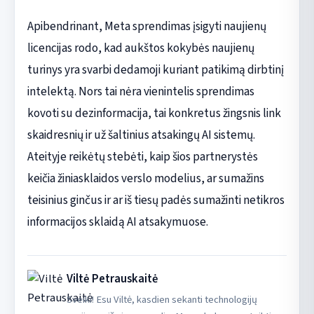
Apibendrinant, Meta sprendimas įsigyti naujienų
licencijas rodo, kad aukštos kokybės naujienų
turinys yra svarbi dedamoji kuriant patikimą dirbtinį
intelektą. Nors tai nėra vienintelis sprendimas
kovoti su dezinformacija, tai konkretus žingsnis link
skaidresnių ir už šaltinius atsakingų AI sistemų.
Ateityje reikėtų stebėti, kaip šios partnerystės
keičia žiniasklaidos verslo modelius, ar sumažins
teisinius ginčus ir ar iš tiesų padės sumažinti netikros
informacijos sklaidą AI atsakymuose.
Viltė Petrauskaitė
Sveiki! Esu Viltė, kasdien sekanti technologijų