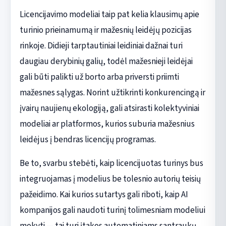
Licencijavimo modeliai taip pat kelia klausimų apie
turinio prieinamumą ir mažesnių leidėjų pozicijas
rinkoje. Didieji tarptautiniai leidiniai dažnai turi
daugiau derybinių galių, todėl mažesnieji leidėjai
gali būti palikti už borto arba priversti priimti
mažesnes sąlygas. Norint užtikrinti konkurencingą ir
įvairų naujienų ekologiją, gali atsirasti kolektyviniai
modeliai ar platformos, kurios suburia mažesnius
leidėjus į bendras licencijų programas.
Be to, svarbu stebėti, kaip licencijuotas turinys bus
integruojamas į modelius be tolesnio autorių teisių
pažeidimo. Kai kurios sutartys gali riboti, kaip AI
kompanijos gali naudoti turinį tolimesniam modeliui
mokyti — tai turi įtakos automatiniams santraukų