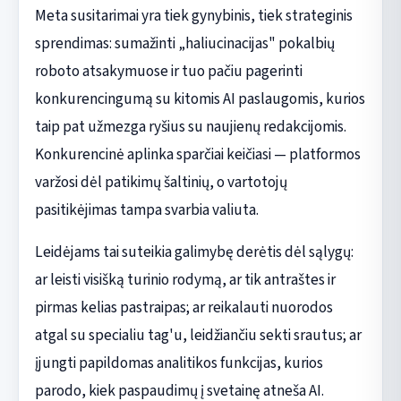
Meta susitarimai yra tiek gynybinis, tiek strateginis
sprendimas: sumažinti „haliucinacijas" pokalbių
roboto atsakymuose ir tuo pačiu pagerinti
konkurencingumą su kitomis AI paslaugomis, kurios
taip pat užmezga ryšius su naujienų redakcijomis.
Konkurencinė aplinka sparčiai keičiasi — platformos
varžosi dėl patikimų šaltinių, o vartotojų
pasitikėjimas tampa svarbia valiuta.
Leidėjams tai suteikia galimybę derėtis dėl sąlygų:
ar leisti visišką turinio rodymą, ar tik antraštes ir
pirmas kelias pastraipas; ar reikalauti nuorodos
atgal su specialiu tag'u, leidžiančiu sekti srautus; ar
įjungti papildomas analitikos funkcijas, kurios
parodo, kiek paspaudimų į svetainę atneša AI.