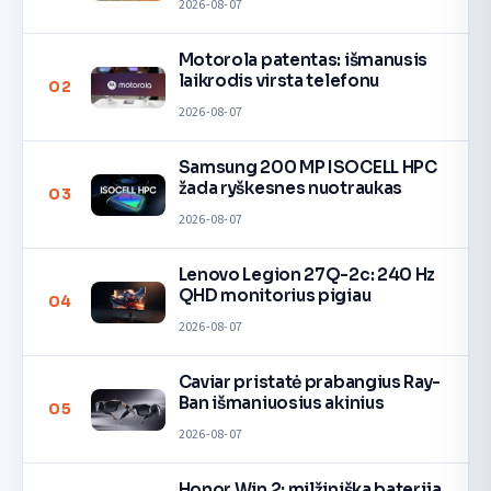
2026-08-07
Motorola patentas: išmanusis
laikrodis virsta telefonu
02
2026-08-07
Samsung 200 MP ISOCELL HPC
žada ryškesnes nuotraukas
03
2026-08-07
Lenovo Legion 27Q-2c: 240 Hz
QHD monitorius pigiau
04
2026-08-07
Caviar pristatė prabangius Ray-
Ban išmaniuosius akinius
05
2026-08-07
Honor Win 2: milžiniška baterija