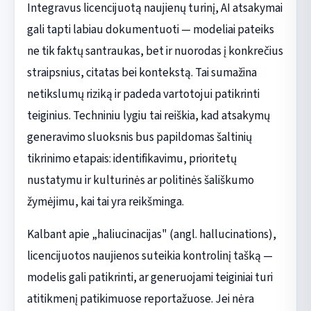
Integravus licencijuotą naujienų turinį, AI atsakymai
gali tapti labiau dokumentuoti — modeliai pateiks
ne tik faktų santraukas, bet ir nuorodas į konkrečius
straipsnius, citatas bei kontekstą. Tai sumažina
netikslumų riziką ir padeda vartotojui patikrinti
teiginius. Techniniu lygiu tai reiškia, kad atsakymų
generavimo sluoksnis bus papildomas šaltinių
tikrinimo etapais: identifikavimu, prioritetų
nustatymu ir kulturinės ar politinės šališkumo
žymėjimu, kai tai yra reikšminga.
Kalbant apie „haliucinacijas" (angl. hallucinations),
licencijuotos naujienos suteikia kontrolinį tašką —
modelis gali patikrinti, ar generuojami teiginiai turi
atitikmenį patikimuose reportažuose. Jei nėra