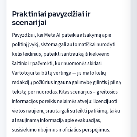
Praktiniai pavyzdžiai ir
scenarijai
Pavyzdžiui, kai Meta AI pateikia atsakymą apie
politinį įvykį, sistema gali automatiškai nurodyti
kelis leidinius, pateikti santrauką iš kiekvieno
šaltinio ir pažymėti, kur nuomonės skiriasi.
Vartotojui tai būtų vertinga — jis mato kelių
redakcijų požiūrius ir gauna galimybę gilintis į pilną
tekstą per nuorodas. Kitas scenarijus – greitosios
informacijos poreikis nelaimės atveju: licencijuoti
vietos naujienų srautai gali suteikti patikimą, laiku
atnaujinamą informaciją apie evakuacijas,
susisiekimo ribojimus ir oficialius perspėjimus.