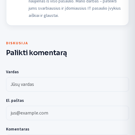
naujienas iš viso pasaulio. Mano darbas – pateikti
jums svarbiausius ir įdomiausius IT pasaulio įvykius
aiškiai ir glaustai.
DISKUSIJA
Palikti komentarą
Vardas
El. paštas
Komentaras