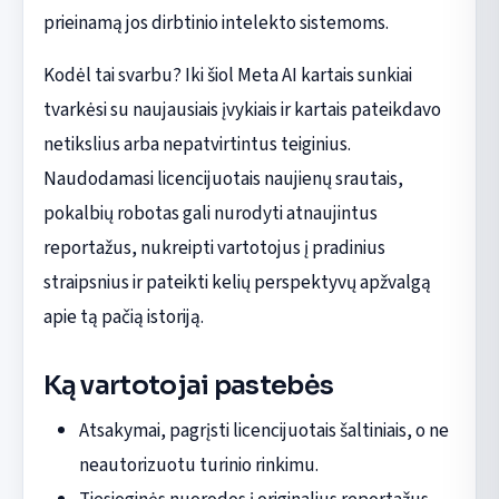
prieinamą jos dirbtinio intelekto sistemoms.
Kodėl tai svarbu? Iki šiol Meta AI kartais sunkiai
tvarkėsi su naujausiais įvykiais ir kartais pateikdavo
netikslius arba nepatvirtintus teiginius.
Naudodamasi licencijuotais naujienų srautais,
pokalbių robotas gali nurodyti atnaujintus
reportažus, nukreipti vartotojus į pradinius
straipsnius ir pateikti kelių perspektyvų apžvalgą
apie tą pačią istoriją.
Ką vartotojai pastebės
Atsakymai, pagrįsti licencijuotais šaltiniais, o ne
neautorizuotu turinio rinkimu.