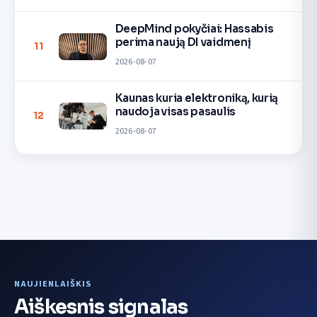
DeepMind pokyčiai: Hassabis
perima naują DI vaidmenį
11
2026-08-07
Kaunas kuria elektroniką, kurią
naudoja visas pasaulis
12
2026-08-07
NAUJIENLAIŠKIS
Aiškesnis signalas