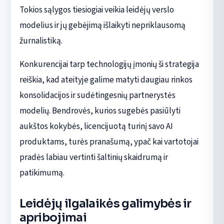
Tokios sąlygos tiesiogiai veikia leidėjų verslo
modelius ir jų gebėjimą išlaikyti nepriklausomą
žurnalistiką.
Konkurencijai tarp technologijų įmonių ši strategija
reiškia, kad ateityje galime matyti daugiau rinkos
konsolidacijos ir sudėtingesnių partnerystės
modelių. Bendrovės, kurios sugebės pasiūlyti
aukštos kokybės, licencijuotą turinį savo AI
produktams, turės pranašumą, ypač kai vartotojai
pradės labiau vertinti šaltinių skaidrumą ir
patikimumą.
Leidėjų ilgalaikės galimybės ir
apribojimai