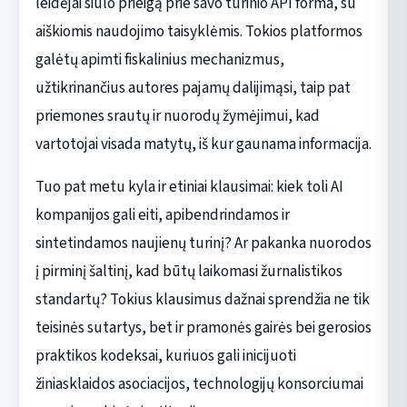
leidėjai siūlo prieigą prie savo turinio API forma, su
aiškiomis naudojimo taisyklėmis. Tokios platformos
galėtų apimti fiskalinius mechanizmus,
užtikrinančius autores pajamų dalijimąsi, taip pat
priemones srautų ir nuorodų žymėjimui, kad
vartotojai visada matytų, iš kur gaunama informacija.
Tuo pat metu kyla ir etiniai klausimai: kiek toli AI
kompanijos gali eiti, apibendrindamos ir
sintetindamos naujienų turinį? Ar pakanka nuorodos
į pirminį šaltinį, kad būtų laikomasi žurnalistikos
standartų? Tokius klausimus dažnai sprendžia ne tik
teisinės sutartys, bet ir pramonės gairės bei gerosios
praktikos kodeksai, kuriuos gali inicijuoti
žiniasklaidos asociacijos, technologijų konsorciumai