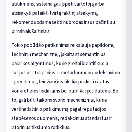
atitikmens, sistema gali įspėti vartotoją arba
atsisakyti pateikti tvirtą faktinį atsakymą,
rekomenduodama sekti nuorodas ir susipažinti su
pirminiais šaltiniais.
Tokio pobūdžio patikrinimai reikalauja papildomų
techninių mechanizmų, įskaitant semantinius
paieškos algoritmus, kurie greitai identifikuoja
susijusius straipsnius, ir metaduomenų indeksavimo
sprendimus, leidžiančius tiksliai priskirti citatas
konkretiems leidiniams bei publikacijos datoms. Be
to, gali būti taikomi svorio mechanizmai, kurie
vertina šaltinio patikimumą pagal reputacijos
stebėsenos duomenis, redakcinius standartus ir
istorinius tikslumo rodiklius.