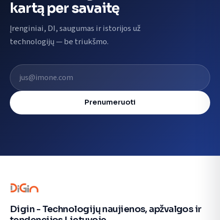
kartą per savaitę
Įrenginiai, DI, saugumas ir istorijos už
technologijų — be triukšmo.
El. pašto adresas
Prenumeruoti
Digin - Technologijų naujienos, apžvalgos ir
tendencijos Lietuvoje