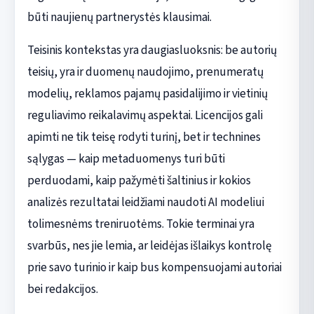
būti naujienų partnerystės klausimai.
Teisinis kontekstas yra daugiasluoksnis: be autorių
teisių, yra ir duomenų naudojimo, prenumeratų
modelių, reklamos pajamų pasidalijimo ir vietinių
reguliavimo reikalavimų aspektai. Licencijos gali
apimti ne tik teisę rodyti turinį, bet ir technines
sąlygas — kaip metaduomenys turi būti
perduodami, kaip pažymėti šaltinius ir kokios
analizės rezultatai leidžiami naudoti AI modeliui
tolimesnėms treniruotėms. Tokie terminai yra
svarbūs, nes jie lemia, ar leidėjas išlaikys kontrolę
prie savo turinio ir kaip bus kompensuojami autoriai
bei redakcijos.