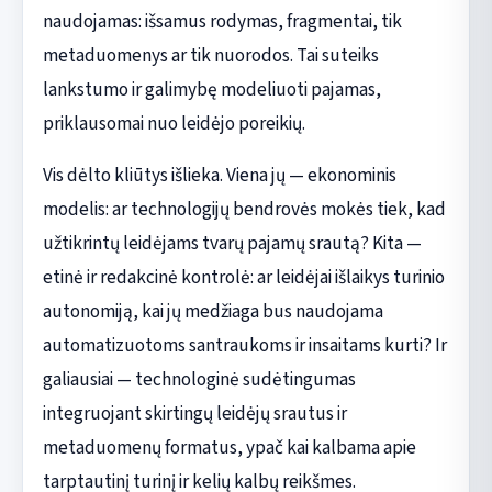
naudojamas: išsamus rodymas, fragmentai, tik
metaduomenys ar tik nuorodos. Tai suteiks
lankstumo ir galimybę modeliuoti pajamas,
priklausomai nuo leidėjo poreikių.
Vis dėlto kliūtys išlieka. Viena jų — ekonominis
modelis: ar technologijų bendrovės mokės tiek, kad
užtikrintų leidėjams tvarų pajamų srautą? Kita —
etinė ir redakcinė kontrolė: ar leidėjai išlaikys turinio
autonomiją, kai jų medžiaga bus naudojama
automatizuotoms santraukoms ir insaitams kurti? Ir
galiausiai — technologinė sudėtingumas
integruojant skirtingų leidėjų srautus ir
metaduomenų formatus, ypač kai kalbama apie
tarptautinį turinį ir kelių kalbų reikšmes.