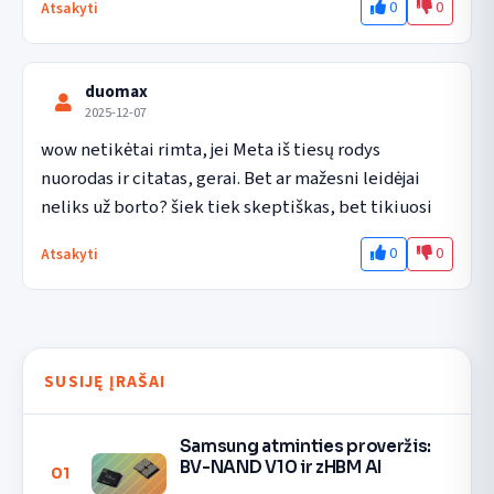
0
0
Atsakyti
duomax
2025-12-07
wow netikėtai rimta, jei Meta iš tiesų rodys 
nuorodas ir citatas, gerai. Bet ar mažesni leidėjai 
neliks už borto? šiek tiek skeptiškas, bet tikiuosi
0
0
Atsakyti
SUSIJĘ ĮRAŠAI
Samsung atminties proveržis:
BV-NAND V10 ir zHBM AI
01