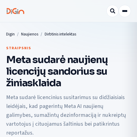
Digin
Naujienos
Dirbtinis intelektas
STRAIPSNIS
Meta sudarė naujienų
licencijų sandorius su
žiniasklaida
Meta sudarė licencinius susitarimus su didžiaisiais
leidėjais, kad pagerintų Meta AI naujienų
galimybes, sumažintų dezinformaciją ir nukreiptų
vartotojus į cituojamus šaltinius bei patikrintus
reportažus.