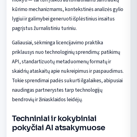
kūrimo mechanizmams, kontekstinės analizės gylio
lygiui ir galimybei generuoti išplėstinius insaitus
pagrįstus žurnalistiniu turiniu.
Galiausiai, sėkminga licencijavimo praktika
priklausys nuo technologinių sprendimų: patikimų
API, standartizuotų metaduomenų formatų ir
skaidrių ataskaitų apie nukreipimus ir paspaudimus.
Tokie sprendimai padės sukurti ilgalaikes, abipusiai
naudingas partnerystes tarp technologijų
bendrovių ir žiniasklaidos leidėjų.
Techniniai ir kokybiniai
pokyčiai AI atsakymuose