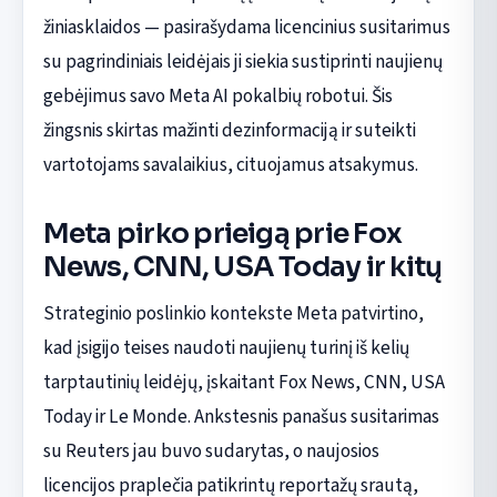
žiniasklaidos — pasirašydama licencinius susitarimus
su pagrindiniais leidėjais ji siekia sustiprinti naujienų
gebėjimus savo Meta AI pokalbių robotui. Šis
žingsnis skirtas mažinti dezinformaciją ir suteikti
vartotojams savalaikius, cituojamus atsakymus.
Meta pirko prieigą prie Fox
News, CNN, USA Today ir kitų
Strateginio poslinkio kontekste Meta patvirtino,
kad įsigijo teises naudoti naujienų turinį iš kelių
tarptautinių leidėjų, įskaitant Fox News, CNN, USA
Today ir Le Monde. Ankstesnis panašus susitarimas
su Reuters jau buvo sudarytas, o naujosios
licencijos praplečia patikrintų reportažų srautą,