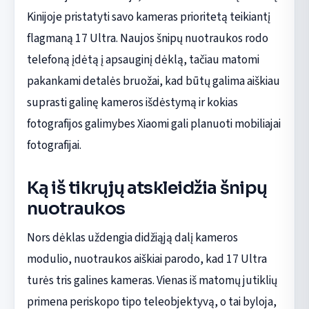
Kinijoje pristatyti savo kameras prioritetą teikiantį
flagmaną 17 Ultra. Naujos šnipų nuotraukos rodo
telefoną įdėtą į apsauginį dėklą, tačiau matomi
pakankami detalės bruožai, kad būtų galima aiškiau
suprasti galinę kameros išdėstymą ir kokias
fotografijos galimybes Xiaomi gali planuoti mobiliajai
fotografijai.
Ką iš tikrųjų atskleidžia šnipų
nuotraukos
Nors dėklas uždengia didžiąją dalį kameros
modulio, nuotraukos aiškiai parodo, kad 17 Ultra
turės tris galines kameras. Vienas iš matomų jutiklių
primena periskopo tipo teleobjektyvą, o tai byloja,