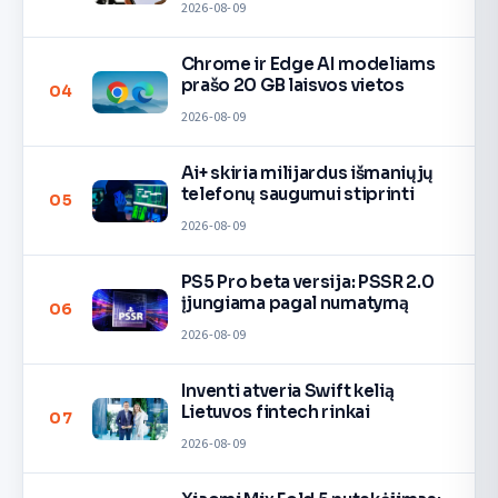
2026-08-09
Chrome ir Edge AI modeliams
prašo 20 GB laisvos vietos
04
2026-08-09
Ai+ skiria milijardus išmaniųjų
telefonų saugumui stiprinti
05
2026-08-09
PS5 Pro beta versija: PSSR 2.0
įjungiama pagal numatymą
06
2026-08-09
Inventi atveria Swift kelią
Lietuvos fintech rinkai
07
2026-08-09