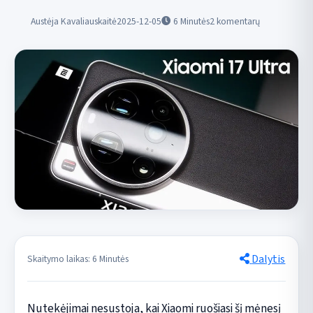
Austėja Kavaliauskaitė
2025-12-05
6
Minutės
2 komentarų
Dalytis
Skaitymo laikas: 6 Minutės
Nutekėjimai nesustoja, kai Xiaomi ruošiasi šį mėnesį