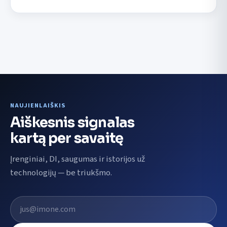
NAUJIENLAIŠKIS
Aiškesnis signalas
kartą per savaitę
Įrenginiai, DI, saugumas ir istorijos už
technologijų — be triukšmo.
El. pašto adresas