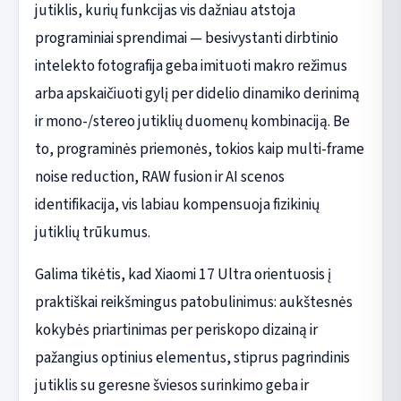
jutiklis, kurių funkcijas vis dažniau atstoja
programiniai sprendimai — besivystanti dirbtinio
intelekto fotografija geba imituoti makro režimus
arba apskaičiuoti gylį per didelio dinamiko derinimą
ir mono-/stereo jutiklių duomenų kombinaciją. Be
to, programinės priemonės, tokios kaip multi-frame
noise reduction, RAW fusion ir AI scenos
identifikacija, vis labiau kompensuoja fizikinių
jutiklių trūkumus.
Galima tikėtis, kad Xiaomi 17 Ultra orientuosis į
praktiškai reikšmingus patobulinimus: aukštesnės
kokybės priartinimas per periskopo dizainą ir
pažangius optinius elementus, stiprus pagrindinis
jutiklis su geresne šviesos surinkimo geba ir