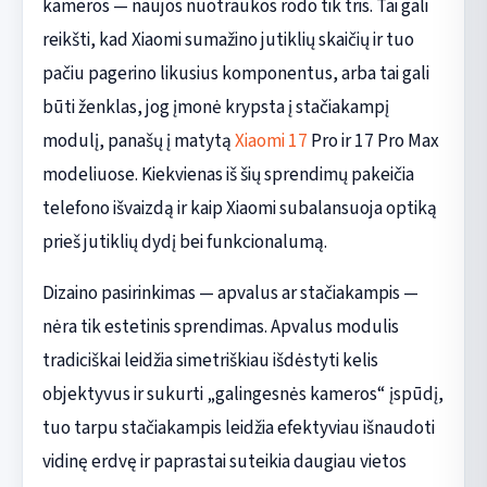
kameros — naujos nuotraukos rodo tik tris. Tai gali
reikšti, kad Xiaomi sumažino jutiklių skaičių ir tuo
pačiu pagerino likusius komponentus, arba tai gali
būti ženklas, jog įmonė krypsta į stačiakampį
modulį, panašų į matytą
Xiaomi 17
Pro ir 17 Pro Max
modeliuose. Kiekvienas iš šių sprendimų pakeičia
telefono išvaizdą ir kaip Xiaomi subalansuoja optiką
prieš jutiklių dydį bei funkcionalumą.
Dizaino pasirinkimas — apvalus ar stačiakampis —
nėra tik estetinis sprendimas. Apvalus modulis
tradiciškai leidžia simetriškiau išdėstyti kelis
objektyvus ir sukurti „galingesnės kameros“ įspūdį,
tuo tarpu stačiakampis leidžia efektyviau išnaudoti
vidinę erdvę ir paprastai suteikia daugiau vietos