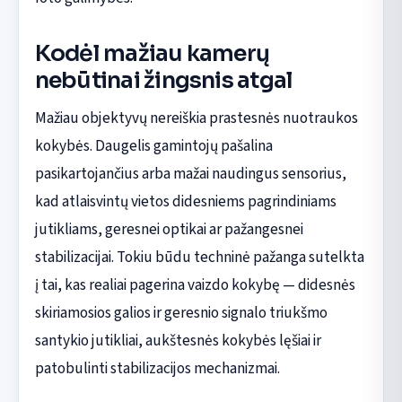
Kodėl mažiau kamerų
nebūtinai žingsnis atgal
Mažiau objektyvų nereiškia prastesnės nuotraukos
kokybės. Daugelis gamintojų pašalina
pasikartojančius arba mažai naudingus sensorius,
kad atlaisvintų vietos didesniems pagrindiniams
jutikliams, geresnei optikai ar pažangesnei
stabilizacijai. Tokiu būdu techninė pažanga sutelkta
į tai, kas realiai pagerina vaizdo kokybę — didesnės
skiriamosios galios ir geresnio signalo triukšmo
santykio jutikliai, aukštesnės kokybės lęšiai ir
patobulinti stabilizacijos mechanizmai.