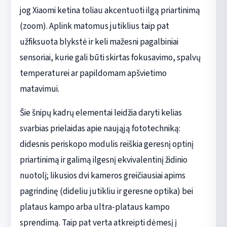
jog Xiaomi ketina toliau akcentuoti ilgą priartinimą
(zoom). Aplink matomus jutiklius taip pat
užfiksuota blykstė ir keli mažesni pagalbiniai
sensoriai, kurie gali būti skirtas fokusavimo, spalvų
temperaturei ar papildomam apšvietimo
matavimui.
Šie šnipų kadrų elementai leidžia daryti kelias
svarbias prielaidas apie naująją fototechniką:
didesnis periskopo modulis reiškia geresnį optinį
priartinimą ir galimą ilgesnį ekvivalentinį židinio
nuotolį; likusios dvi kameros greičiausiai apims
pagrindinę (dideliu jutikliu ir geresne optika) bei
plataus kampo arba ultra-plataus kampo
sprendimą. Taip pat verta atkreipti dėmesį į