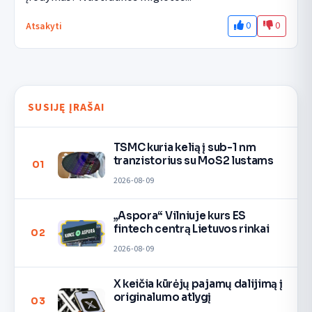
0
0
Atsakyti
SUSIJĘ ĮRAŠAI
TSMC kuria kelią į sub-1 nm
tranzistorius su MoS2 lustams
01
2026-08-09
„Aspora“ Vilniuje kurs ES
fintech centrą Lietuvos rinkai
02
2026-08-09
X keičia kūrėjų pajamų dalijimą į
originalumo atlygį
03