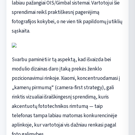
labiau pažangiai OIS/Gimbal sistemai. Vartotojui šie
sprendimai reikš praktiškesnį pagerėjimą
fotografijos kokybei, o ne vien tik papildomų jutiklių
sąskaita.
Svarbu paminėti ir tą aspektą, kad išvaizda bei
modulio dizainas daro įtaką prekės ženklo
pozicionavimui rinkoje. Xiaomi, koncentruodamasi į
„kamerų pirmumą“ (camera-first strategy), gali
rinktis vizualiai išraiškingesnį sprendimą, kuris
akcentuotų fototechnikos rimtumą — taip
telefonas tampa labiau matomas konkurencinėje
aplinkoje, kur vartotojai vis dažniau renkasi pagal
foto galimybes.