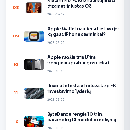
Xiaomi Mix Fold 5 nutekėjimas:
dizainas ir lustas O3
08
2026-08-09
Apple Wallet naujiena Lietuvoje:
ką gaus iPhone savininkai?
09
2026-08-09
Apple ruošia tris Ultra
įrenginius prabangos rinkai
10
2026-08-09
Revolut efektas: Lietuva tarp ES
investavimo lyderių
11
2026-08-09
ByteDance rengia 10 trln.
parametrų DI modelio mokymą
12
2026-08-09