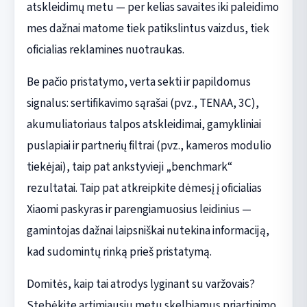
atskleidimų metu — per kelias savaites iki paleidimo
mes dažnai matome tiek patikslintus vaizdus, tiek
oficialias reklamines nuotraukas.
Be pačio pristatymo, verta sekti ir papildomus
signalus: sertifikavimo sąrašai (pvz., TENAA, 3C),
akumuliatoriaus talpos atskleidimai, gamykliniai
puslapiai ir partnerių filtrai (pvz., kameros modulio
tiekėjai), taip pat ankstyvieji „benchmark“
rezultatai. Taip pat atkreipkite dėmesį į oficialias
Xiaomi paskyras ir parengiamuosius leidinius —
gamintojas dažnai laipsniškai nutekina informaciją,
kad sudomintų rinką prieš pristatymą.
Domitės, kaip tai atrodys lyginant su varžovais?
Stebėkite artimiausiu metu skelbiamus priartinimo