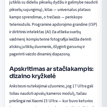
jutiklis su dideliu pikselių dydžiu ir galimybe naudoti
pikselių sujungimą), kitas — universalus plataus
kampo sprendimas, o trečiasis — periskopo
telemodulis. Programinė apdorojimo grandinė (ISP)
ir dirbtinis intelektas (AI) čia atlieka svarbų
vaidmenį: kompiuterinė fotografija leidžia derinti
atskirų jutiklių duomenis, išlyginti garsumą ir
pagerinti vaizdo dinaminį diapazoną.
Apskritimas ar stačiakampis:
dizaino kryžkelė
Ankstesni nutekėjimai užuomino, jog 17 Ultra gali
toliau naudoti apvalų kameros modulį, tačiau
priešingai nei Xiaomi 15 Ultra — kur buvo keturios