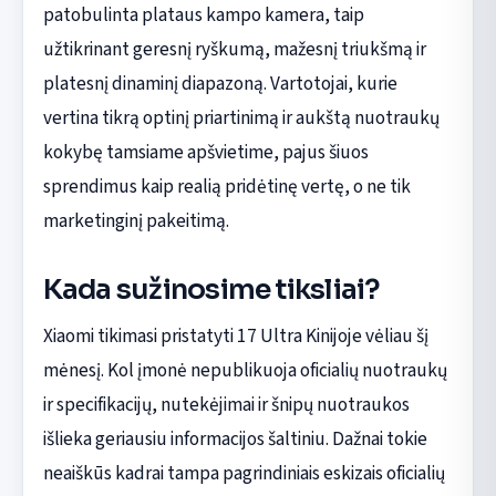
patobulinta plataus kampo kamera, taip
užtikrinant geresnį ryškumą, mažesnį triukšmą ir
platesnį dinaminį diapazoną. Vartotojai, kurie
vertina tikrą optinį priartinimą ir aukštą nuotraukų
kokybę tamsiame apšvietime, pajus šiuos
sprendimus kaip realią pridėtinę vertę, o ne tik
marketinginį pakeitimą.
Kada sužinosime tiksliai?
Xiaomi tikimasi pristatyti 17 Ultra Kinijoje vėliau šį
mėnesį. Kol įmonė nepublikuoja oficialių nuotraukų
ir specifikacijų, nutekėjimai ir šnipų nuotraukos
išlieka geriausiu informacijos šaltiniu. Dažnai tokie
neaiškūs kadrai tampa pagrindiniais eskizais oficialių