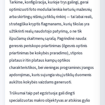
Tarkime, konfigūracija, kurioje trys galingi, gerai
optimizuoti foto moduliai lenkia keturių mažesnių
arba skirtingų nišinių jutiklių rinkinį — tai labai reali,
strategiška kryptis flagmanams, kurių tikslas yra
užtikrinti realų naudotojo patyrimą, o ne tik
išpučiamą skaitmenų sąrašą. Pagrindinė nauda:
geresnis periskopo priartinimas (ilgesnis optinis
priartinimas be kokybės praradimo), stiprios
plataus ir itin plataus kampų optikos
charakteristikos, bei vieningas programinės įrangos
apdorojimas, kuris sujungia visų jutiklių duomenis
aukštos kokybės vaizdams generuoti.
Trūkumai taip pat egzistuoja: gali dingti
specializuotas makro objektyvas ar atskiras gylio