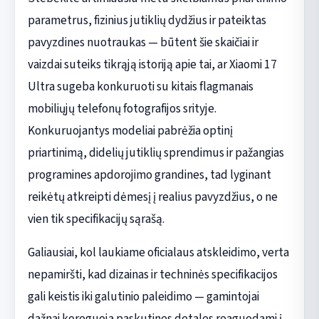
parametrus, fizinius jutiklių dydžius ir pateiktas
pavyzdines nuotraukas — būtent šie skaičiai ir
vaizdai suteiks tikrąją istoriją apie tai, ar Xiaomi 17
Ultra sugeba konkuruoti su kitais flagmanais
mobiliųjų telefonų fotografijos srityje.
Konkuruojantys modeliai pabrėžia optinį
priartinimą, didelių jutiklių sprendimus ir pažangias
programines apdorojimo grandines, tad lyginant
reikėtų atkreipti dėmesį į realius pavyzdžius, o ne
vien tik specifikacijų sąrašą.
Galiausiai, kol laukiame oficialaus atskleidimo, verta
nepamiršti, kad dizainas ir techninės specifikacijos
gali keistis iki galutinio paleidimo — gamintojai
dažnai koreguoja paskutines detales reaguodami į