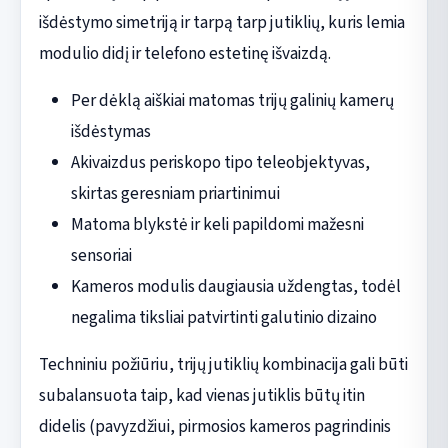
išdėstymo simetriją ir tarpą tarp jutiklių, kuris lemia
modulio didį ir telefono estetinę išvaizdą.
Per dėklą aiškiai matomas trijų galinių kamerų
išdėstymas
Akivaizdus periskopo tipo teleobjektyvas,
skirtas geresniam priartinimui
Matoma blykstė ir keli papildomi mažesni
sensoriai
Kameros modulis daugiausia uždengtas, todėl
negalima tiksliai patvirtinti galutinio dizaino
Techniniu požiūriu, trijų jutiklių kombinacija gali būti
subalansuota taip, kad vienas jutiklis būtų itin
didelis (pavyzdžiui, pirmosios kameros pagrindinis