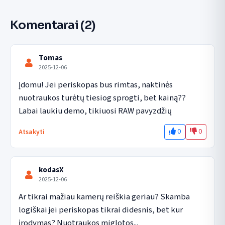
Komentarai
(2)
Tomas
2025-12-06
Įdomu! Jei periskopas bus rimtas, naktinės 
nuotraukos turėtų tiesiog sprogti, bet kainą?? 
Labai laukiu demo, tikiuosi RAW pavyzdžių
0
0
Atsakyti
kodasX
2025-12-06
Ar tikrai mažiau kamerų reiškia geriau? Skamba 
logiškai jei periskopas tikrai didesnis, bet kur 
įrodymas? Nuotraukos miglotos...