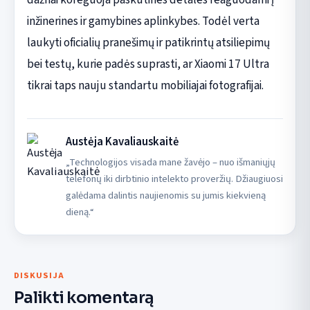
inžinerines ir gamybines aplinkybes. Todėl verta
laukyti oficialių pranešimų ir patikrintų atsiliepimų
bei testų, kurie padės suprasti, ar Xiaomi 17 Ultra
tikrai taps nauju standartu mobiliajai fotografijai.
Austėja Kavaliauskaitė
„Technologijos visada mane žavėjo – nuo išmaniųjų
telefonų iki dirbtinio intelekto proveržių. Džiaugiuosi
galėdama dalintis naujienomis su jumis kiekvieną
dieną.“
DISKUSIJA
Palikti komentarą