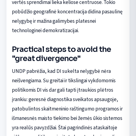
vertės sprendimai lieka keliose centruose. Tokio
pobūdžio geografinė koncentracija didina pasaulinę
nelygybę ir mažina galimybes platesnei
technologinei demokratizacijai.
Practical steps to avoid the
"great divergence"
UNDP pabrėžia, kad DI sukelta nelygybė nėra
neišvengiama. Su greitai ir tikslingai vykdomomis
politikomis DI vis dar gali tapti įtraukios plėtros
įrankiu: geresnė diagnostika sveikatos apsaugoje,
patobulintos skaitmeninio raštingumo programos ir
išmanesnės maisto tiekimo bei žemės ūkio sistemos
yra realūs pavyzdžiai. Štai pagrindinės ataskaitoje