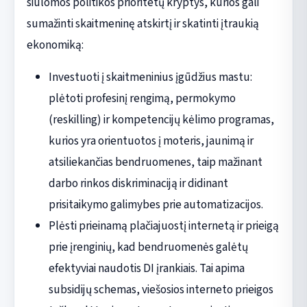
siūlomos politikos prioritetų kryptys, kurios gali
sumažinti skaitmeninę atskirtį ir skatinti įtraukią
ekonomiką:
Investuoti į skaitmeninius įgūdžius mastu:
plėtoti profesinį rengimą, permokymo
(reskilling) ir kompetencijų kėlimo programas,
kurios yra orientuotos į moteris, jaunimą ir
atsiliekančias bendruomenes, taip mažinant
darbo rinkos diskriminaciją ir didinant
prisitaikymo galimybes prie automatizacijos.
Plėsti prieinamą plačiajuostį internetą ir prieigą
prie įrenginių, kad bendruomenės galėtų
efektyviai naudotis DI įrankiais. Tai apima
subsidijų schemas, viešosios interneto prieigos