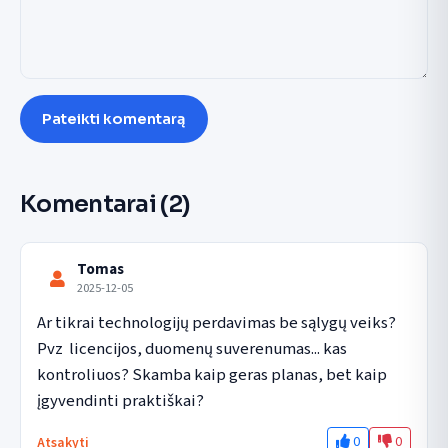
Pateikti komentarą
Komentarai
(2)
Tomas
2025-12-05
Ar tikrai technologijų perdavimas be sąlygų veiks? 
Pvz  licencijos, duomenų suverenumas... kas 
kontroliuos? Skamba kaip geras planas, bet kaip 
įgyvendinti praktiškai?
0
0
Atsakyti