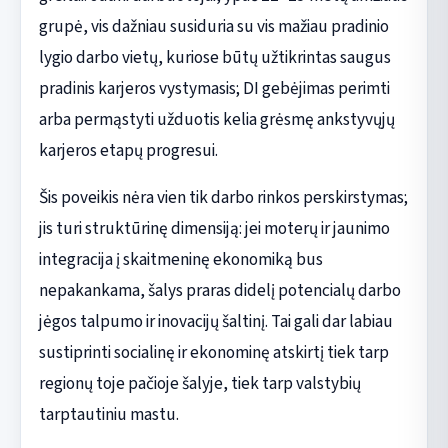
grupė, vis dažniau susiduria su vis mažiau pradinio
lygio darbo vietų, kuriose būtų užtikrintas saugus
pradinis karjeros vystymasis; DI gebėjimas perimti
arba permąstyti užduotis kelia grėsmę ankstyvųjų
karjeros etapų progresui.
Šis poveikis nėra vien tik darbo rinkos perskirstymas;
jis turi struktūrinę dimensiją: jei moterų ir jaunimo
integracija į skaitmeninę ekonomiką bus
nepakankama, šalys praras didelį potencialų darbo
jėgos talpumo ir inovacijų šaltinį. Tai gali dar labiau
sustiprinti socialinę ir ekonominę atskirtį tiek tarp
regionų toje pačioje šalyje, tiek tarp valstybių
tarptautiniu mastu.