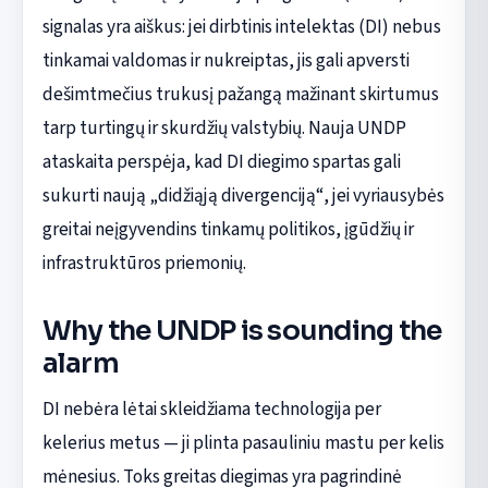
signalas yra aiškus: jei dirbtinis intelektas (DI) nebus
tinkamai valdomas ir nukreiptas, jis gali apversti
dešimtmečius trukusį pažangą mažinant skirtumus
tarp turtingų ir skurdžių valstybių. Nauja UNDP
ataskaita perspėja, kad DI diegimo spartas gali
sukurti naują „didžiąją divergenciją“, jei vyriausybės
greitai neįgyvendins tinkamų politikos, įgūdžių ir
infrastruktūros priemonių.
Why the UNDP is sounding the
alarm
DI nebėra lėtai skleidžiama technologija per
kelerius metus — ji plinta pasauliniu mastu per kelis
mėnesius. Toks greitas diegimas yra pagrindinė