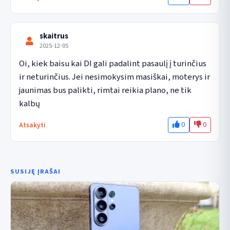
skaitrus
2025-12-05
Oi, kiek baisu kai DI gali padalint pasaulį į turinčius 
ir neturinčius. Jei nesimokysim masiškai, moterys ir 
jaunimas bus palikti, rimtai reikia plano, ne tik 
kalbų
0
0
Atsakyti
SUSIJĘ ĮRAŠAI