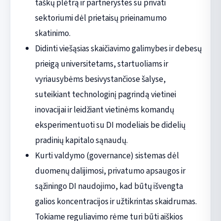
taškų plėtrą ir partnerystes su privati
sektoriumi dėl prietaisų prieinamumo
skatinimo.
Didinti viešąsias skaičiavimo galimybes ir debesų
prieigą universitetams, startuoliams ir
vyriausybėms besivystančiose šalyse,
suteikiant technologinį pagrindą vietinei
inovacijai ir leidžiant vietinėms komandų
eksperimentuoti su DI modeliais be didelių
pradinių kapitalo sąnaudų.
Kurti valdymo (governance) sistemas dėl
duomenų dalijimosi, privatumo apsaugos ir
sąžiningo DI naudojimo, kad būtų išvengta
galios koncentracijos ir užtikrintas skaidrumas.
Tokiame reguliavimo rėme turi būti aiškios