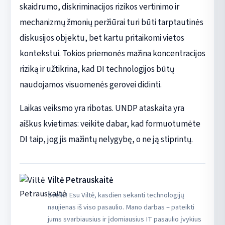
skaidrumo, diskriminacijos rizikos vertinimo ir
mechanizmų žmonių peržiūrai turi būti tarptautinės
diskusijos objektu, bet kartu pritaikomi vietos
kontekstui. Tokios priemonės mažina koncentracijos
riziką ir užtikrina, kad DI technologijos būtų
naudojamos visuomenės gerovei didinti.
Laikas veiksmo yra ribotas. UNDP ataskaita yra
aiškus kvietimas: veikite dabar, kad formuotumėte
DI taip, jog jis mažintų nelygybę, o ne ją stiprintų.
Viltė Petrauskaitė
Sveiki! Esu Viltė, kasdien sekanti technologijų
naujienas iš viso pasaulio. Mano darbas – pateikti
jums svarbiausius ir įdomiausius IT pasaulio įvykius