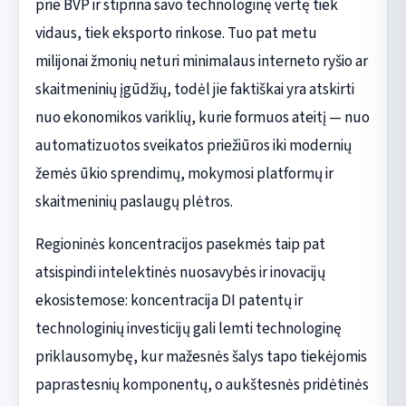
prie BVP ir stiprina savo technologinę vertę tiek
vidaus, tiek eksporto rinkose. Tuo pat metu
milijonai žmonių neturi minimalaus interneto ryšio ar
skaitmeninių įgūdžių, todėl jie faktiškai yra atskirti
nuo ekonomikos variklių, kurie formuos ateitį — nuo
automatizuotos sveikatos priežiūros iki modernių
žemės ūkio sprendimų, mokymosi platformų ir
skaitmeninių paslaugų plėtros.
Regioninės koncentracijos pasekmės taip pat
atsispindi intelektinės nuosavybės ir inovacijų
ekosistemose: koncentracija DI patentų ir
technologinių investicijų gali lemti technologinę
priklausomybę, kur mažesnės šalys tapo tiekėjomis
paprastesnių komponentų, o aukštesnės pridėtinės