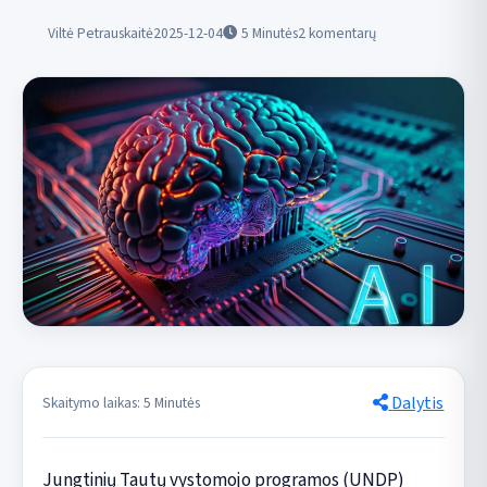
Viltė Petrauskaitė
2025-12-04
5
Minutės
2 komentarų
Dalytis
Skaitymo laikas: 5 Minutės
Jungtinių Tautų vystomojo programos (UNDP)