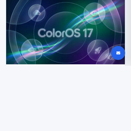
ColorOS 17: kurie OnePlus įrenginiai atnaujinimo
negaus