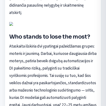
didinančia pasaulinę nelygybę ir skaitmeninę
atskirtį.
Who stands to lose the most?
Ataskaita išskiria dvi ypatingai pažeidžiamas grupes:
moteris ir jaunimą. Darbai, kuriuose daugiausia dirba
moterys, patiria beveik dvigubą automatizacijos ir
DI pakeitimo riziką, palyginti su tradiciškai
vyriškomis profesijomis. Tai susiję su tuo, kad šios
veiklos dažnai yra pasikartojančios, standardizuotos
arba mažesnio technologinio sudėtingumo — sritis,
kurias DI modeliai gali automatizuoti palyginti
greitai. Jauni darbuotojai, ypač 22–25 metų amžiaus