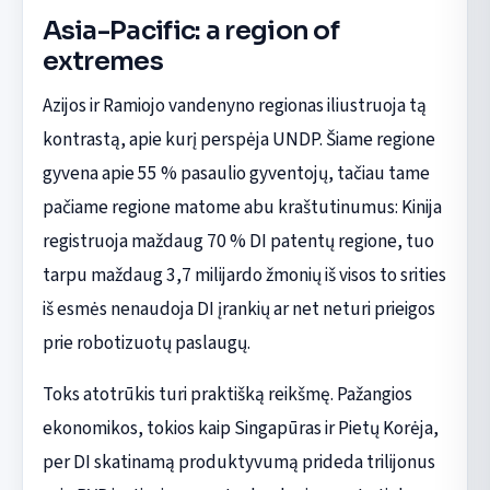
Asia-Pacific: a region of
extremes
Azijos ir Ramiojo vandenyno regionas iliustruoja tą
kontrastą, apie kurį perspėja UNDP. Šiame regione
gyvena apie 55 % pasaulio gyventojų, tačiau tame
pačiame regione matome abu kraštutinumus: Kinija
registruoja maždaug 70 % DI patentų regione, tuo
tarpu maždaug 3,7 milijardo žmonių iš visos to srities
iš esmės nenaudoja DI įrankių ar net neturi prieigos
prie robotizuotų paslaugų.
Toks atotrūkis turi praktišką reikšmę. Pažangios
ekonomikos, tokios kaip Singapūras ir Pietų Korėja,
per DI skatinamą produktyvumą prideda trilijonus