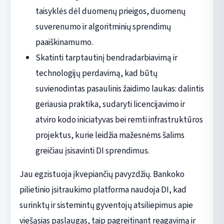
taisyklės dėl duomenų prieigos, duomenų
suverenumo ir algoritminių sprendimų
paaiškinamumo.
Skatinti tarptautinį bendradarbiavimą ir
technologijų perdavimą, kad būtų
suvienodintas pasaulinis žaidimo laukas: dalintis
geriausia praktika, sudaryti licencijavimo ir
atviro kodo iniciatyvas bei remti infrastruktūros
projektus, kurie leidžia mažesnėms šalims
greičiau įsisavinti DI sprendimus.
Jau egzistuoja įkvepiančių pavyzdžių. Bankoko
pilietinio įsitraukimo platforma naudoja DI, kad
surinktų ir sistemintų gyventojų atsiliepimus apie
viešąsias paslaugas, taip pagreitinant reagavimą ir