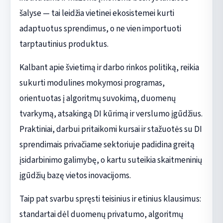
šalyse — tai leidžia vietinei ekosistemei kurti
adaptuotus sprendimus, o ne vien importuoti
tarptautinius produktus.
Kalbant apie švietimą ir darbo rinkos politiką, reikia
sukurti modulines mokymosi programas,
orientuotas į algoritmų suvokimą, duomenų
tvarkymą, atsakingą DI kūrimą ir verslumo įgūdžius.
Praktiniai, darbui pritaikomi kursai ir stažuotės su DI
sprendimais privačiame sektoriuje padidina greitą
įsidarbinimo galimybę, o kartu suteikia skaitmeninių
įgūdžių bazę vietos inovacijoms.
Taip pat svarbu spręsti teisinius ir etinius klausimus:
standartai dėl duomenų privatumo, algoritmų