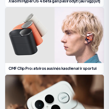
Xiaomi HyperOS 4 beta gali pasirodyti jau rugpjūtį
CMF Clip Pro: atviros ausinės kasdienai ir sportui