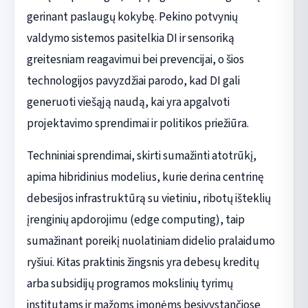
gerinant paslaugų kokybę. Pekino potvynių
valdymo sistemos pasitelkia DI ir sensoriką
greitesniam reagavimui bei prevencijai, o šios
technologijos pavyzdžiai parodo, kad DI gali
generuoti viešąją naudą, kai yra apgalvoti
projektavimo sprendimai ir politikos priežiūra.
Techniniai sprendimai, skirti sumažinti atotrūkį,
apima hibridinius modelius, kurie derina centrinę
debesijos infrastruktūrą su vietiniu, ribotų išteklių
įrenginių apdorojimu (edge computing), taip
sumažinant poreikį nuolatiniam didelio pralaidumo
ryšiui. Kitas praktinis žingsnis yra debesų kreditų
arba subsidijų programos mokslinių tyrimų
institutams ir mažoms įmonėms besivystančiose