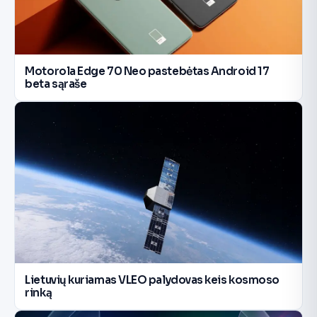
Motorola Edge 70 Neo pastebėtas Android 17
beta sąraše
Lietuvių kuriamas VLEO palydovas keis kosmoso
rinką