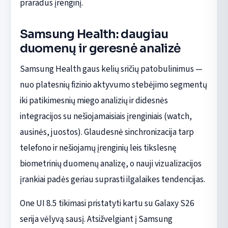
praradus įrenginį.
Samsung Health: daugiau
duomenų ir geresnė analizė
Samsung Health gaus kelių sričių patobulinimus —
nuo platesnių fizinio aktyvumo stebėjimo segmentų
iki patikimesnių miego analizių ir didesnės
integracijos su nešiojamaisiais įrenginiais (watch,
ausinės, juostos). Glaudesnė sinchronizacija tarp
telefono ir nešiojamų įrenginių leis tikslesnę
biometrinių duomenų analizę, o nauji vizualizacijos
įrankiai padės geriau suprasti ilgalaikes tendencijas.
One UI 8.5 tikimasi pristatyti kartu su Galaxy S26
serija vėlyvą sausį. Atsižvelgiant į Samsung