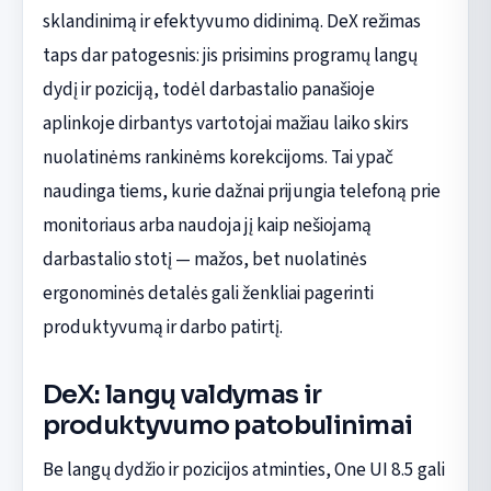
sklandinimą ir efektyvumo didinimą. DeX režimas
taps dar patogesnis: jis prisimins programų langų
dydį ir poziciją, todėl darbastalio panašioje
aplinkoje dirbantys vartotojai mažiau laiko skirs
nuolatinėms rankinėms korekcijoms. Tai ypač
naudinga tiems, kurie dažnai prijungia telefoną prie
monitoriaus arba naudoja jį kaip nešiojamą
darbastalio stotį — mažos, bet nuolatinės
ergonominės detalės gali ženkliai pagerinti
produktyvumą ir darbo patirtį.
DeX: langų valdymas ir
produktyvumo patobulinimai
Be langų dydžio ir pozicijos atminties, One UI 8.5 gali