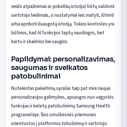
veido atpažinimas ar pokalbių istorija) būtų valdomi
vartotojo leidimais, o nustatymai leis matyti, ištrinti
arba apriboti išsaugotą istoriją. Tokios kontrolės yra
būtinos, kad AI funkcijos taptų naudingos, bet
kartu ir skaidrios bei saugios.
Papildymai: personalizavimas,
saugumas ir sveikatos
patobulinimai
Nutekintas pakeitimų sąrašas taip pat mini naujas
personalizacijos galimybes, apsaugos nuo vagystės
funkcijas ir keletą patobulinimų Samsung Health
programėlėje. Šios smulkesnės priemonės
orientuotos į platformos tobulinimą ir vartotojo