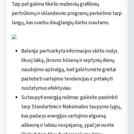
Taip pat galima tikėtis mažesnių grafikinių
pertrūkimų ir sklandesnio programų perkėlimo tarp
langų, kas svarbu dauglangių darbo srautams.
Baterija: pertvarkyta informacijos skiltis rodys
likusį laiką, įkrovos būseną ir septynių dienų
naudojimo apžvalgą, kad galėtumėte greitai
pastebėti vartojimo tendencijas ir pritaikyti
nustatymus efektyviau.
Sutaupyti energiją režimas: galėsite pasirinkti
tarp Standartinio ir Maksimalios taupymo lygių,
kas padarys energijos vartojimo elgseną
aiškesnę ir labiau nuspėjamą, ypač jei norite