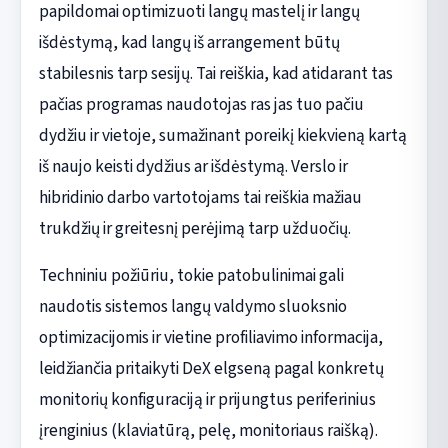
papildomai optimizuoti langų mastelį ir langų
išdėstymą, kad langų iš arrangement būtų
stabilesnis tarp sesijų. Tai reiškia, kad atidarant tas
pačias programas naudotojas ras jas tuo pačiu
dydžiu ir vietoje, sumažinant poreikį kiekvieną kartą
iš naujo keisti dydžius ar išdėstymą. Verslo ir
hibridinio darbo vartotojams tai reiškia mažiau
trukdžių ir greitesnį perėjimą tarp užduočių.
Techniniu požiūriu, tokie patobulinimai gali
naudotis sistemos langų valdymo sluoksnio
optimizacijomis ir vietine profiliavimo informacija,
leidžiančia pritaikyti DeX elgseną pagal konkretų
monitorių konfiguraciją ir prijungtus periferinius
įrenginius (klaviatūrą, pelę, monitoriaus raišką).