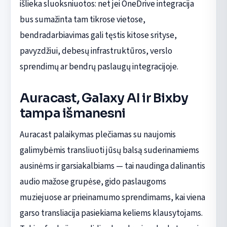
išlieka sluoksniuotos: net jei OneDrive integracija
bus sumažinta tam tikrose vietose,
bendradarbiavimas gali tęstis kitose srityse,
pavyzdžiui, debesų infrastruktūros, verslo
sprendimų ar bendrų paslaugų integracijoje.
Auracast, Galaxy AI ir Bixby
tampa išmanesni
Auracast palaikymas plečiamas su naujomis
galimybėmis transliuoti jūsų balsą suderinamiems
ausinėms ir garsiakalbiams — tai naudinga dalinantis
audio mažose grupėse, gido paslaugoms
muziejuose ar prieinamumo sprendimams, kai viena
garso transliacija pasiekiama keliems klausytojams.