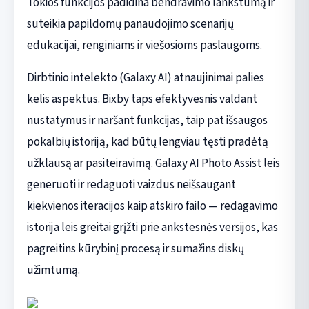
Tokios funkcijos padidina bendravimo lankstumą ir
suteikia papildomų panaudojimo scenarijų
edukacijai, renginiams ir viešosioms paslaugoms.
Dirbtinio intelekto (Galaxy AI) atnaujinimai palies
kelis aspektus. Bixby taps efektyvesnis valdant
nustatymus ir naršant funkcijas, taip pat išsaugos
pokalbių istoriją, kad būtų lengviau tęsti pradėtą
užklausą ar pasiteiravimą. Galaxy AI Photo Assist leis
generuoti ir redaguoti vaizdus neišsaugant
kiekvienos iteracijos kaip atskiro failo — redagavimo
istorija leis greitai grįžti prie ankstesnės versijos, kas
pagreitins kūrybinį procesą ir sumažins diskų
užimtumą.