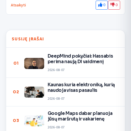
0
0
Atsakyti
SUSIJĘ ĮRAŠAI
DeepMind pokyčiai: Hassabis
perima naują DI vaidmenį
01
2026-08-07
Kaunas kuria elektroniką, kurią
naudoja visas pasaulis
02
2026-08-07
Google Maps dabar planuoja
jūsų maršrutą ir vakarienę
03
2026-08-07