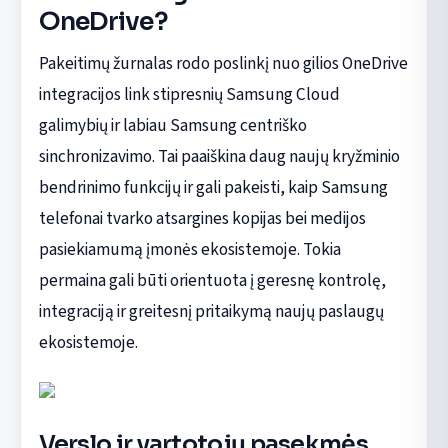
OneDrive?
Pakeitimų žurnalas rodo poslinkį nuo gilios OneDrive
integracijos link stipresnių Samsung Cloud
galimybių ir labiau Samsung centriško
sinchronizavimo. Tai paaiškina daug naujų kryžminio
bendrinimo funkcijų ir gali pakeisti, kaip Samsung
telefonai tvarko atsargines kopijas bei medijos
pasiekiamumą įmonės ekosistemoje. Tokia
permaina gali būti orientuota į geresnę kontrolę,
integraciją ir greitesnį pritaikymą naujų paslaugų
ekosistemoje.
Verslo ir vartotojų pasekmės