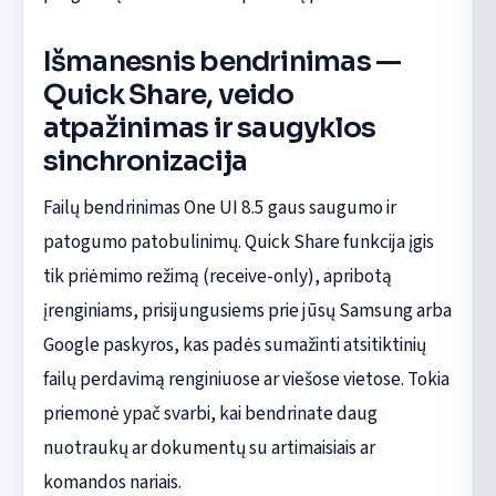
Išmanesnis bendrinimas —
Quick Share, veido
atpažinimas ir saugyklos
sinchronizacija
Failų bendrinimas One UI 8.5 gaus saugumo ir
patogumo patobulinimų. Quick Share funkcija įgis
tik priėmimo režimą (receive-only), apribotą
įrenginiams, prisijungusiems prie jūsų Samsung arba
Google paskyros, kas padės sumažinti atsitiktinių
failų perdavimą renginiuose ar viešose vietose. Tokia
priemonė ypač svarbi, kai bendrinate daug
nuotraukų ar dokumentų su artimaisiais ar
komandos nariais.