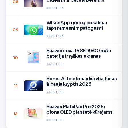
didesnis ir beveik berėmis
08
2026-08-07
WhatsApp grupių pokalbiai
taps ramesni ir patogesni
09
2026-08-07
Huawei nova 16 SE: 8500 mAh
baterija ir ryškus ekranas
10
2026-08-06
Honor AI telefonai: kūryba, kinas
ir nauja kryptis 2026
11
2026-08-06
Huawei MatePad Pro 2026:
plona OLED planšetė kūrėjams
12
2026-08-06