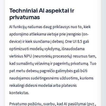
Techniniai AI aspektai ir
privatumas
AI funkcijų našumas daug priklausys nuo to, kiek
apdorojimo atliekama vietoje prie įrenginio (on-
device) ir kiek siunčiama į debesį. One UI 8.5 gali
optimizuoti modelių vykdymą, išnaudodama
vietinius NPU (neuroninių procesorių) resursus tam,
kad sumažintų vėlavimą ir pagerintų privatumą. Tuo
pat metu debesų pagreičio galimybės gali būti
naudojamos sudėtingesnėms užduotims, kurioms
reikalingi didesni modeliai arba platesnis
kontekstas.
Privatumo požiūriu, svarbu, kad AI pasiūlymai (pvz.,