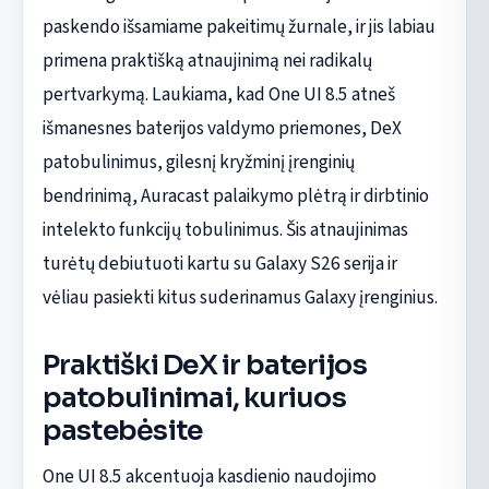
paskendo išsamiame pakeitimų žurnale, ir jis labiau
primena praktišką atnaujinimą nei radikalų
pertvarkymą. Laukiama, kad One UI 8.5 atneš
išmanesnes baterijos valdymo priemones, DeX
patobulinimus, gilesnį kryžminį įrenginių
bendrinimą, Auracast palaikymo plėtrą ir dirbtinio
intelekto funkcijų tobulinimus. Šis atnaujinimas
turėtų debiutuoti kartu su Galaxy S26 serija ir
vėliau pasiekti kitus suderinamus Galaxy įrenginius.
Praktiški DeX ir baterijos
patobulinimai, kuriuos
pastebėsite
One UI 8.5 akcentuoja kasdienio naudojimo