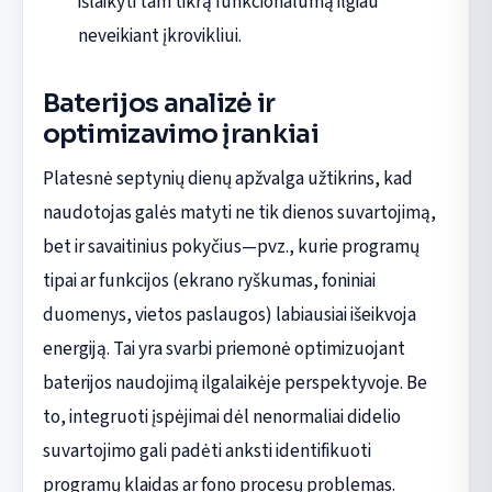
išlaikyti tam tikrą funkcionalumą ilgiau
neveikiant įkrovikliui.
Baterijos analizė ir
optimizavimo įrankiai
Platesnė septynių dienų apžvalga užtikrins, kad
naudotojas galės matyti ne tik dienos suvartojimą,
bet ir savaitinius pokyčius—pvz., kurie programų
tipai ar funkcijos (ekrano ryškumas, foniniai
duomenys, vietos paslaugos) labiausiai išeikvoja
energiją. Tai yra svarbi priemonė optimizuojant
baterijos naudojimą ilgalaikėje perspektyvoje. Be
to, integruoti įspėjimai dėl nenormaliai didelio
suvartojimo gali padėti anksti identifikuoti
programų klaidas ar fono procesų problemas.