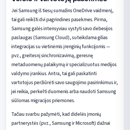
Jei Samsung iš tiesų sumažins OneDrive vaidmenį,
tai gali reikšti dvi pagrindines pasekmes. Pirma,
Samsung galės intensyviau vystyti savo debesijos
paslaugas (Samsung Cloud), suteikdama gilias
integracijas su vietinėmis įrenginių funkcijomis —
pvz., greitesnį sinchronizavimą, geresnę
metaduomenų palaikymą ir specializuotus medijos
valdymo įrankius. Antra, tai gali paskatinti
vartotojus peržiūrėti savo saugojimo pasirinkimus ir,
jei reikia, perkelti duomenis arba naudoti Samsung
siūlomas migracijos priemones.
Tačiau svarbu pažymėti, kad didelės įmonių
partnerystės (pvz., Samsung ir Microsoft) dažnai