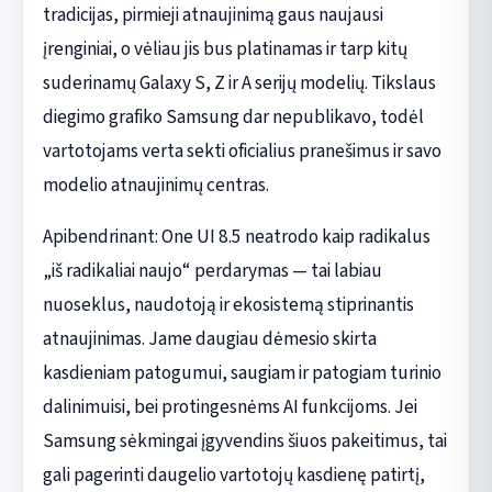
tradicijas, pirmieji atnaujinimą gaus naujausi
įrenginiai, o vėliau jis bus platinamas ir tarp kitų
suderinamų Galaxy S, Z ir A serijų modelių. Tikslaus
diegimo grafiko Samsung dar nepublikavo, todėl
vartotojams verta sekti oficialius pranešimus ir savo
modelio atnaujinimų centras.
Apibendrinant: One UI 8.5 neatrodo kaip radikalus
„iš radikaliai naujo“ perdarymas — tai labiau
nuoseklus, naudotoją ir ekosistemą stiprinantis
atnaujinimas. Jame daugiau dėmesio skirta
kasdieniam patogumui, saugiam ir patogiam turinio
dalinimuisi, bei protingesnėms AI funkcijoms. Jei
Samsung sėkmingai įgyvendins šiuos pakeitimus, tai
gali pagerinti daugelio vartotojų kasdienę patirtį,