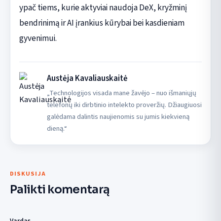
ypač tiems, kurie aktyviai naudoja DeX, kryžminį
bendrinimą ir AI įrankius kūrybai bei kasdieniam
gyvenimui.
Austėja Kavaliauskaitė
„Technologijos visada mane žavėjo – nuo išmaniųjų
telefonų iki dirbtinio intelekto proveržių. Džiaugiuosi
galėdama dalintis naujienomis su jumis kiekvieną
dieną.“
DISKUSIJA
Palikti komentarą
Vardas