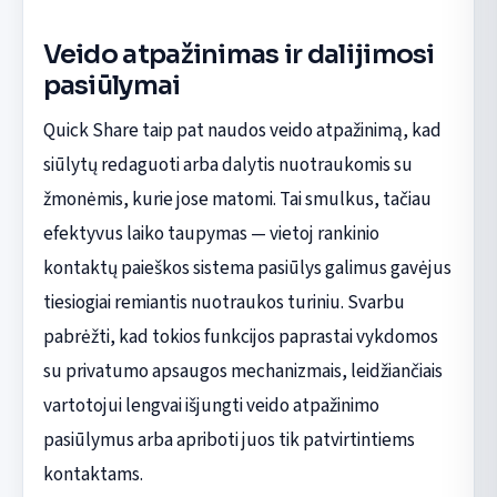
Veido atpažinimas ir dalijimosi
pasiūlymai
Quick Share taip pat naudos veido atpažinimą, kad
siūlytų redaguoti arba dalytis nuotraukomis su
žmonėmis, kurie jose matomi. Tai smulkus, tačiau
efektyvus laiko taupymas — vietoj rankinio
kontaktų paieškos sistema pasiūlys galimus gavėjus
tiesiogiai remiantis nuotraukos turiniu. Svarbu
pabrėžti, kad tokios funkcijos paprastai vykdomos
su privatumo apsaugos mechanizmais, leidžiančiais
vartotojui lengvai išjungti veido atpažinimo
pasiūlymus arba apriboti juos tik patvirtintiems
kontaktams.