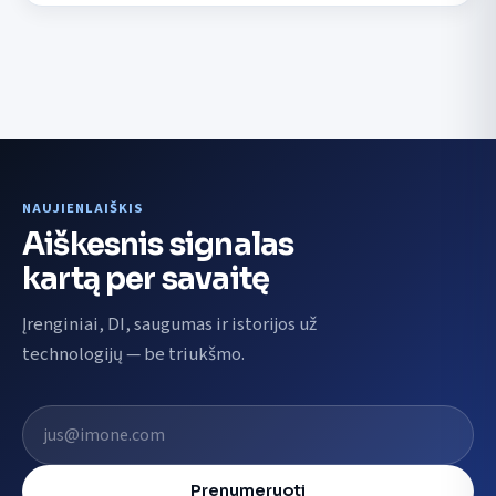
NAUJIENLAIŠKIS
Aiškesnis signalas
kartą per savaitę
Įrenginiai, DI, saugumas ir istorijos už
technologijų — be triukšmo.
El. pašto adresas
Prenumeruoti