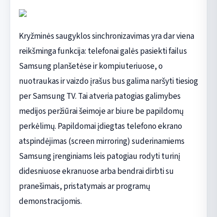
Kryžminės saugyklos sinchronizavimas yra dar viena
reikšminga funkcija: telefonai galės pasiekti failus
Samsung planšetėse ir kompiuteriuose, o
nuotraukas ir vaizdo įrašus bus galima naršyti tiesiog
per Samsung TV. Tai atveria patogias galimybes
medijos peržiūrai šeimoje ar biure be papildomų
perkėlimų. Papildomai įdiegtas telefono ekrano
atspindėjimas (screen mirroring) suderinamiems
Samsung įrenginiams leis patogiau rodyti turinį
didesniuose ekranuose arba bendrai dirbti su
pranešimais, pristatymais ar programų
demonstracijomis.