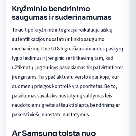
Kryžminio bendrinimo
saugumas ir suderinamumas
Tokio tipo kryžminė integracija reikalauja aiškių
autentifikacijos nuostatų ir tinklo saugumo
mechanizmų. One UI 8.5 greičiausiai naudos paskyrų
lygio leidimus ir įrenginio sertifikavimą tam, kad
užtikrintų, jog turinys pasiekiamas tik patvirtintiems
įrenginiams. Tai ypač aktualu verslo aplinkoje, kur
duomenų prieigos kontrolė yra prioritetas. Be to,
palaikomas savalaikis nustatymų valdymas leis
naudotojams greitai atšaukti slaptą bendrinimą ar
pakeisti viešų nuostatų nustatymus.
Ar Samsung tolsta nuo