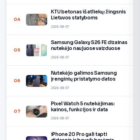
KTU betonas iš atliekų: žingsnis
Lietuvos statyboms
04
2026-08-07
Samsung Galaxy S26 FE dizainas
nutekėjo naujuose vaizduose
05
2026-08-07
Nutekėjo galimos Samsung
įrenginių pristatymo datos
06
2026-08-07
Pixel Watch 5 nutekėjimas:
kainos, funkcijos ir data
07
2026-08-07
iPhone 20 Pro gali tapti