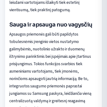
leisdami vartotojams išlaikyti tiek estetinį
vientisumą, tiek praktinį patogumą.
Sauga ir apsauga nuo vagysčių
Apsaugos priemonės gali būti papildytos
tobulesnėmis įrenginio vietos nustatymo
galimybėmis, nuotolinio užrakto ir duomenų
ištrynimo parinktimis bei įspėjimais apie įtartinus
prisijungimus. Tokios funkcijos svarbios tiek
asmeniniams vartotojams, tiek įmonėms,
norinčioms apsaugoti jautrią informaciją. Be to,
integruotos saugumo priemonės paprastai
jungiamos su Samsung paskyra, leidžiančia vieną
centralizuotą valdymą ir greitesnį reagavimą