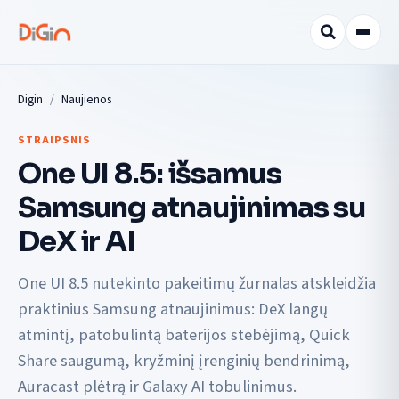
Digin
Naujienos
STRAIPSNIS
One UI 8.5: išsamus
Samsung atnaujinimas su
DeX ir AI
One UI 8.5 nutekinto pakeitimų žurnalas atskleidžia
praktinius Samsung atnaujinimus: DeX langų
atmintį, patobulintą baterijos stebėjimą, Quick
Share saugumą, kryžminį įrenginių bendrinimą,
Auracast plėtrą ir Galaxy AI tobulinimus.