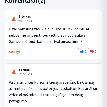
Komentarai
(2)
Bitukas
2025-12-04
O tai Samsung traukia nuo OneDrive? įdomu, ar 
nebūsime priversti perkelti visų nuotraukų į 
Samsung Cloud, kainos, privatumas, hmm?
0
0
Atsakyti
Tomas
2025-12-04
Va čia smulkės kurios iš tiesų praverčia, DeX langų 
atmintis, aiškesnės baterijos ataskaitos. Bet ar AI su 
veido atpažinimu tikrai saugu? gal per daug 
patogumo..