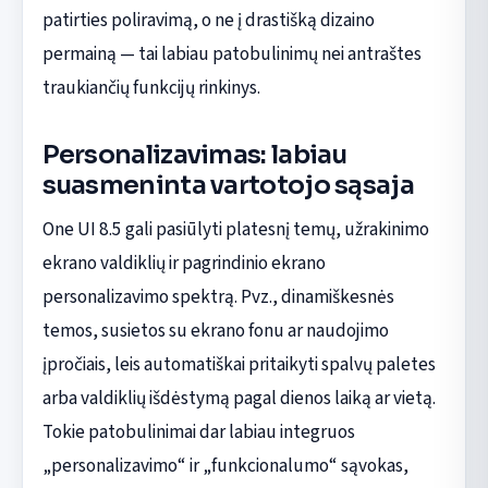
patirties poliravimą, o ne į drastišką dizaino
permainą — tai labiau patobulinimų nei antraštes
traukiančių funkcijų rinkinys.
Personalizavimas: labiau
suasmeninta vartotojo sąsaja
One UI 8.5 gali pasiūlyti platesnį temų, užrakinimo
ekrano valdiklių ir pagrindinio ekrano
personalizavimo spektrą. Pvz., dinamiškesnės
temos, susietos su ekrano fonu ar naudojimo
įpročiais, leis automatiškai pritaikyti spalvų paletes
arba valdiklių išdėstymą pagal dienos laiką ar vietą.
Tokie patobulinimai dar labiau integruos
„personalizavimo“ ir „funkcionalumo“ sąvokas,