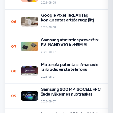
įrenginiuose
2026-08-08
Google Pixel Tag: AirTag
konkurentas artėja rugpjūtį
06
2026-08-08
Samsung atminties proveržis:
BV-NAND V10 ir zHBM AI
07
2026-08-07
Motorola patentas: išmanusis
laikrodis virsta telefonu
08
2026-08-07
Samsung 200 MP ISOCELL HPC
žada ryškesnes nuotraukas
09
2026-08-07