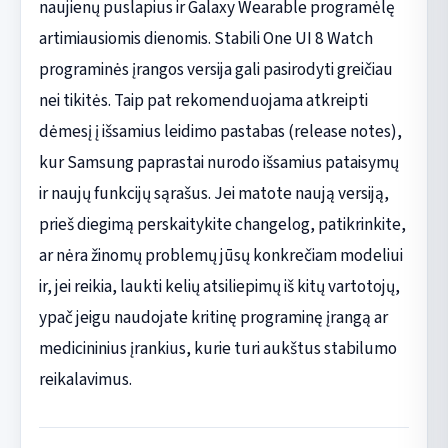
naujienų puslapius ir Galaxy Wearable programėlę
artimiausiomis dienomis. Stabili One UI 8 Watch
programinės įrangos versija gali pasirodyti greičiau
nei tikitės. Taip pat rekomenduojama atkreipti
dėmesį į išsamius leidimo pastabas (release notes),
kur Samsung paprastai nurodo išsamius pataisymų
ir naujų funkcijų sąrašus. Jei matote naują versiją,
prieš diegimą perskaitykite changelog, patikrinkite,
ar nėra žinomų problemų jūsų konkrečiam modeliui
ir, jei reikia, laukti kelių atsiliepimų iš kitų vartotojų,
ypač jeigu naudojate kritinę programinę įrangą ar
medicininius įrankius, kurie turi aukštus stabilumo
reikalavimus.