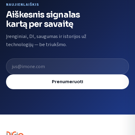
NAUJIENLAIŠKIS
Aiškesnis signalas
kartą per savaitę
Įrenginiai, DI, saugumas ir istorijos už
technologijų — be triukšmo.
El. pašto adresas
Prenumeruoti