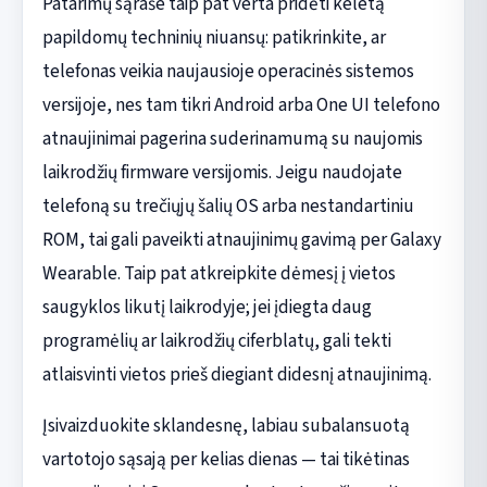
Patarimų sąraše taip pat verta pridėti keletą
papildomų techninių niuansų: patikrinkite, ar
telefonas veikia naujausioje operacinės sistemos
versijoje, nes tam tikri Android arba One UI telefono
atnaujinimai pagerina suderinamumą su naujomis
laikrodžių firmware versijomis. Jeigu naudojate
telefoną su trečiųjų šalių OS arba nestandartiniu
ROM, tai gali paveikti atnaujinimų gavimą per Galaxy
Wearable. Taip pat atkreipkite dėmesį į vietos
saugyklos likutį laikrodyje; jei įdiegta daug
programėlių ar laikrodžių ciferblatų, gali tekti
atlaisvinti vietos prieš diegiant didesnį atnaujinimą.
Įsivaizduokite sklandesnę, labiau subalansuotą
vartotojo sąsają per kelias dienas — tai tikėtinas