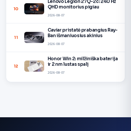
Lenovo Legion 27Q-2c: 240 Hz
QHD monitorius pigiau
10
2026-08-07
Caviar pristatė prabangius Ray-
Ban išmaniuosius akinius
11
2026-08-07
Honor Win 2: milžiniška baterija
ir 2 nm lustas spalį
12
2026-08-07