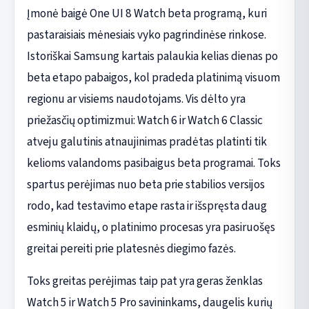
Įmonė baigė One UI 8 Watch beta programą, kuri
pastaraisiais mėnesiais vyko pagrindinėse rinkose.
Istoriškai Samsung kartais palaukia kelias dienas po
beta etapo pabaigos, kol pradeda platinimą visuom
regionu ar visiems naudotojams. Vis dėlto yra
priežasčių optimizmui: Watch 6 ir Watch 6 Classic
atveju galutinis atnaujinimas pradėtas platinti tik
kelioms valandoms pasibaigus beta programai. Toks
spartus perėjimas nuo beta prie stabilios versijos
rodo, kad testavimo etape rasta ir išspręsta daug
esminių klaidų, o platinimo procesas yra pasiruošęs
greitai pereiti prie platesnės diegimo fazės.
Toks greitas perėjimas taip pat yra geras ženklas
Watch 5 ir Watch 5 Pro savininkams, daugelis kurių