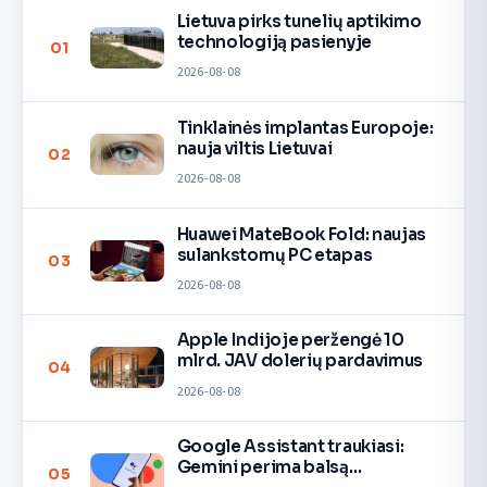
Lietuva pirks tunelių aptikimo
technologiją pasienyje
01
2026-08-08
Tinklainės implantas Europoje:
nauja viltis Lietuvai
02
2026-08-08
Huawei MateBook Fold: naujas
sulankstomų PC etapas
03
2026-08-08
Apple Indijoje peržengė 10
mlrd. JAV dolerių pardavimus
04
2026-08-08
Google Assistant traukiasi:
Gemini perima balsą
05