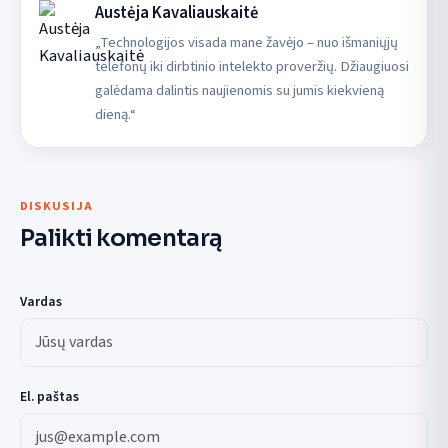
Austėja Kavaliauskaitė
„Technologijos visada mane žavėjo – nuo išmaniųjų
telefonų iki dirbtinio intelekto proveržių. Džiaugiuosi
galėdama dalintis naujienomis su jumis kiekvieną
dieną.“
DISKUSIJA
Palikti komentarą
Vardas
El. paštas