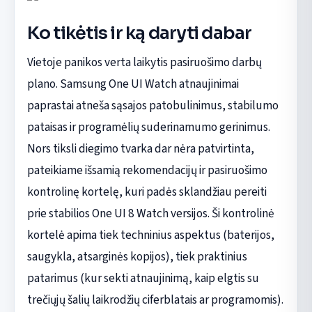
Ko tikėtis ir ką daryti dabar
Vietoje panikos verta laikytis pasiruošimo darbų
plano. Samsung One UI Watch atnaujinimai
paprastai atneša sąsajos patobulinimus, stabilumo
pataisas ir programėlių suderinamumo gerinimus.
Nors tiksli diegimo tvarka dar nėra patvirtinta,
pateikiame išsamią rekomendacijų ir pasiruošimo
kontrolinę kortelę, kuri padės sklandžiau pereiti
prie stabilios One UI 8 Watch versijos. Ši kontrolinė
kortelė apima tiek techninius aspektus (baterijos,
saugykla, atsarginės kopijos), tiek praktinius
patarimus (kur sekti atnaujinimą, kaip elgtis su
trečiųjų šalių laikrodžių ciferblatais ar programomis).