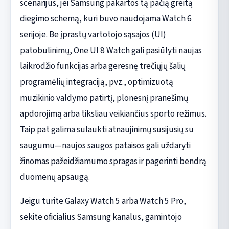
scenarijus, jei Samsung pakartos tą pačią greitą
diegimo schemą, kuri buvo naudojama Watch 6
serijoje. Be įprastų vartotojo sąsajos (UI)
patobulinimų, One UI 8 Watch gali pasiūlyti naujas
laikrodžio funkcijas arba geresnę trečiųjų šalių
programėlių integraciją, pvz., optimizuotą
muzikinio valdymo patirtį, plonesnį pranešimų
apdorojimą arba tiksliau veikiančius sporto režimus.
Taip pat galima sulaukti atnaujinimų susijusių su
saugumu—naujos saugos pataisos gali uždaryti
žinomas pažeidžiamumo spragas ir pagerinti bendrą
duomenų apsaugą.
Jeigu turite Galaxy Watch 5 arba Watch 5 Pro,
sekite oficialius Samsung kanalus, gamintojo