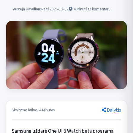
Austėja Kavaliauskaitė
2025-12-02
4
Minutės
2 komentarų
Dalytis
Skaitymo laikas: 4 Minutės
Samsung uždarė One UI 8 Watch beta programą