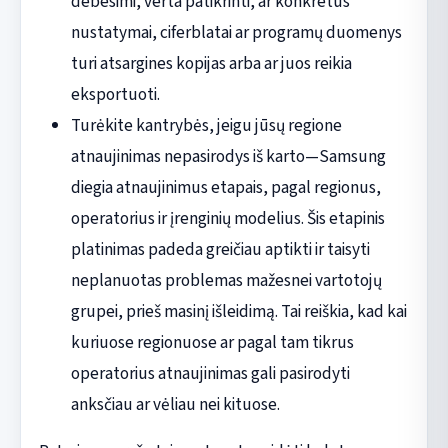
debesimi, verta patikrinti, ar konkretūs
nustatymai, ciferblatai ar programų duomenys
turi atsargines kopijas arba ar juos reikia
eksportuoti.
Turėkite kantrybės, jeigu jūsų regione
atnaujinimas nepasirodys iš karto—Samsung
diegia atnaujinimus etapais, pagal regionus,
operatorius ir įrenginių modelius. Šis etapinis
platinimas padeda greičiau aptikti ir taisyti
neplanuotas problemas mažesnei vartotojų
grupei, prieš masinį išleidimą. Tai reiškia, kad kai
kuriuose regionuose ar pagal tam tikrus
operatorius atnaujinimas gali pasirodyti
anksčiau ar vėliau nei kituose.