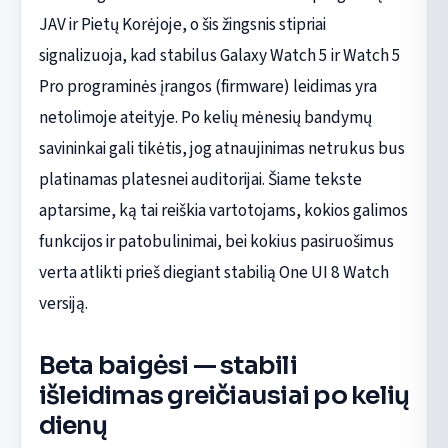
JAV ir Pietų Korėjoje, o šis žingsnis stipriai
signalizuoja, kad stabilus Galaxy Watch 5 ir Watch 5
Pro programinės įrangos (firmware) leidimas yra
netolimoje ateityje. Po kelių mėnesių bandymų
savininkai gali tikėtis, jog atnaujinimas netrukus bus
platinamas platesnei auditorijai. Šiame tekste
aptarsime, ką tai reiškia vartotojams, kokios galimos
funkcijos ir patobulinimai, bei kokius pasiruošimus
verta atlikti prieš diegiant stabilią One UI 8 Watch
versiją.
Beta baigėsi — stabili
išleidimas greičiausiai po kelių
dienų