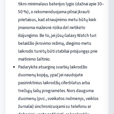
tikro minimalaus baterijos lygio (dažnai apie 30–
50 %), o rekomenduojama pilnai įkrauti
prietaisus, kad atnaujinimo metu būtų kiek
įmanoma mažesnė rizika dėl netikėto
išsijungimo. Be to, jei jūsų Galaxy Watch turi
belaidžio įkrovimo režimą, diegimo metu
laikrodis turėtų būti stabiliai prisijungęs prie
maitinimo šaltinio.
Padarykite atsarginę svarbių laikrodžio
duomenų kopiją, ypač jei naudojate
pasirinktinius laikrodžių ciferblatus arba
trečiųjų šalių programėles. Nors dauguma
duomenų (pvz., sveikatos rodmenys, veiklos
žurnalai) sinchronizuojami su telefonu ar