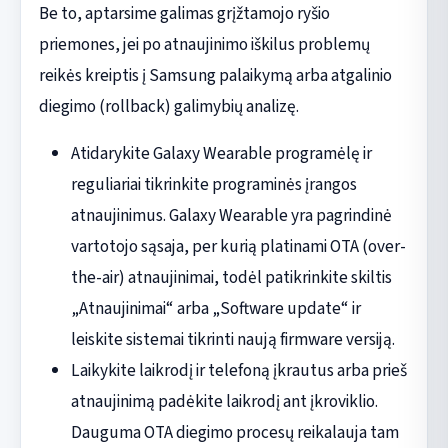
Be to, aptarsime galimas grįžtamojo ryšio
priemones, jei po atnaujinimo iškilus problemų
reikės kreiptis į Samsung palaikymą arba atgalinio
diegimo (rollback) galimybių analizę.
Atidarykite Galaxy Wearable programėlę ir
reguliariai tikrinkite programinės įrangos
atnaujinimus. Galaxy Wearable yra pagrindinė
vartotojo sąsaja, per kurią platinami OTA (over-
the-air) atnaujinimai, todėl patikrinkite skiltis
„Atnaujinimai“ arba „Software update“ ir
leiskite sistemai tikrinti naują firmware versiją.
Laikykite laikrodį ir telefoną įkrautus arba prieš
atnaujinimą padėkite laikrodį ant įkroviklio.
Dauguma OTA diegimo procesų reikalauja tam