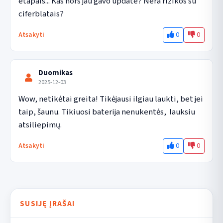
etapais... Kas nors jau gavo update? Nera rizikos su 
ciferblatais?
0
0
Atsakyti
Duomikas
2025-12-03
Wow, netikėtai greita! Tikėjausi ilgiau laukti, bet jei 
taip, šaunu. Tikiuosi baterija nenukentės,  lauksiu 
atsiliepimų.
0
0
Atsakyti
SUSIJĘ ĮRAŠAI