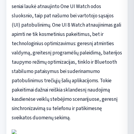
seniai laukė atnaujinto One UI Watch odos
sluoksnio, taip pat našumo bei vartotojo sąsajos
(UI) patobulinimų. One UI 8 Watch atnaujinimas gali
apimti ne tik kosmetinius pakeitimus, bet ir
technologinius optimizavimus: geresnį atminties
valdymą, greitesnį programėlių paleidimą, baterijos
taupymo režimų optimizacijas, tinklo ir Bluetooth
stabilumo pataisymus bei suderinamumo
patobulinimus trečiųjų šalių aplikacijoms. Tokie
pakeitimai dažnai reiškia sklandesnį naudojimą
kasdienėse veiklų stebėjimo scenarijuose, geresnį
sinchronizavimą su telefonu ir patikimesnę
sveikatos duomenų sekimą.