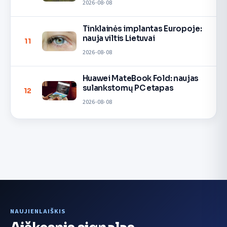
2026-08-08
Tinklainės implantas Europoje:
nauja viltis Lietuvai
11
2026-08-08
Huawei MateBook Fold: naujas
sulankstomų PC etapas
12
2026-08-08
NAUJIENLAIŠKIS