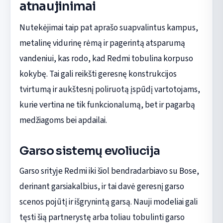
atnaujinimai
Nutekėjimai taip pat aprašo suapvalintus kampus,
metalinę vidurinę rėmą ir pagerintą atsparumą
vandeniui, kas rodo, kad Redmi tobulina korpuso
kokybę. Tai gali reikšti geresnę konstrukcijos
tvirtumą ir aukštesnį poliruotą įspūdį vartotojams,
kurie vertina ne tik funkcionalumą, bet ir pagarbą
medžiagoms bei apdailai.
Garso sistemų evoliucija
Garso srityje Redmi iki šiol bendradarbiavo su Bose,
derinant garsiakalbius, ir tai davė geresnį garso
scenos pojūtį ir išgrynintą garsą. Nauji modeliai gali
tęsti šią partnerystę arba toliau tobulinti garso