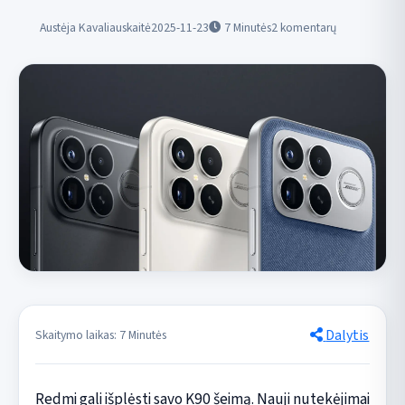
Austėja Kavaliauskaitė
2025-11-23
7
Minutės
2 komentarų
Dalytis
Skaitymo laikas: 7 Minutės
Redmi gali išplėsti savo K90 šeimą. Nauji nutekėjimai