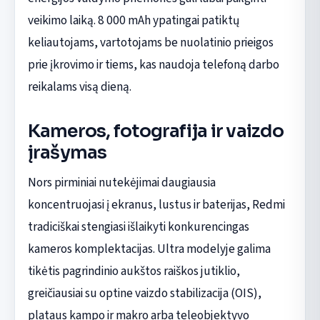
veikimo laiką. 8 000 mAh ypatingai patiktų
keliautojams, vartotojams be nuolatinio prieigos
prie įkrovimo ir tiems, kas naudoja telefoną darbo
reikalams visą dieną.
Kameros, fotografija ir vaizdo
įrašymas
Nors pirminiai nutekėjimai daugiausia
koncentruojasi į ekranus, lustus ir baterijas, Redmi
tradiciškai stengiasi išlaikyti konkurencingas
kameros komplektacijas. Ultra modelyje galima
tikėtis pagrindinio aukštos raiškos jutiklio,
greičiausiai su optine vaizdo stabilizacija (OIS),
plataus kampo ir makro arba teleobjektyvo