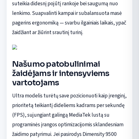
suteikia didesnį pojūtį rankoje bei saugumą nuo
lenkimo. Suapvalinti kampai ir subalansuota masė
pagerins ergonomiką — svarbu ilgainiais laikais, ypač
žaidžiant ar žiūrint srautinį turinį.
Našumo patobulinimai
žaidėjams ir intensyviems
vartotojams
Ultra modelis turėtų save pozicionuoti kaip įrenginį,
prioritetą teikiantį dideliems kadrams per sekundę
(FPS), sujungiant galingą MediaTek lustą su
programinės įrangos optimizacijomis sklandesniam
žaidimo patyrimui. Jei pasirodys Dimensity 9500