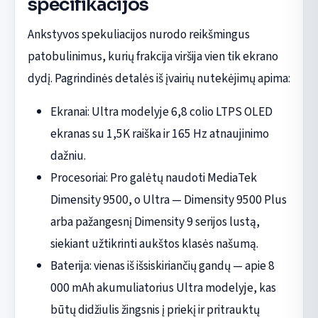
specifikacijos
Ankstyvos spekuliacijos nurodo reikšmingus
patobulinimus, kurių frakcija viršija vien tik ekrano
dydį. Pagrindinės detalės iš įvairių nutekėjimų apima:
Ekranai: Ultra modelyje 6,8 colio LTPS OLED
ekranas su 1,5K raiška ir 165 Hz atnaujinimo
dažniu.
Procesoriai: Pro galėtų naudoti MediaTek
Dimensity 9500, o Ultra — Dimensity 9500 Plus
arba pažangesnį Dimensity 9 serijos lustą,
siekiant užtikrinti aukštos klasės našumą.
Baterija: vienas iš išsiskiriančių gandų — apie 8
000 mAh akumuliatorius Ultra modelyje, kas
būtų didžiulis žingsnis į priekį ir pritrauktų