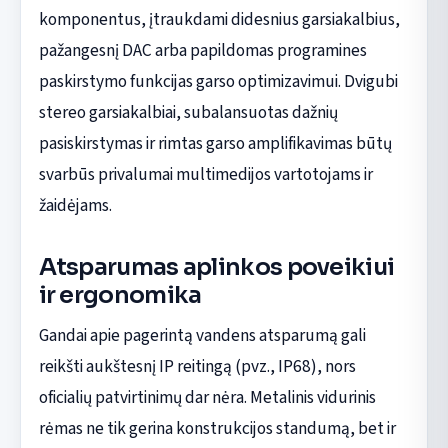
komponentus, įtraukdami didesnius garsiakalbius,
pažangesnį DAC arba papildomas programines
paskirstymo funkcijas garso optimizavimui. Dvigubi
stereo garsiakalbiai, subalansuotas dažnių
pasiskirstymas ir rimtas garso amplifikavimas būtų
svarbūs privalumai multimedijos vartotojams ir
žaidėjams.
Atsparumas aplinkos poveikiui
ir ergonomika
Gandai apie pagerintą vandens atsparumą gali
reikšti aukštesnį IP reitingą (pvz., IP68), nors
oficialių patvirtinimų dar nėra. Metalinis vidurinis
rėmas ne tik gerina konstrukcijos standumą, bet ir