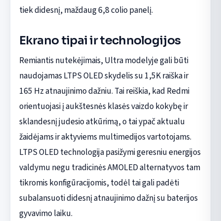
tiek didesnį, maždaug 6,8 colio panelį.
Ekrano tipai ir technologijos
Remiantis nutekėjimais, Ultra modelyje gali būti
naudojamas LTPS OLED skydelis su 1,5K raiška ir
165 Hz atnaujinimo dažniu. Tai reiškia, kad Redmi
orientuojasi į aukštesnės klasės vaizdo kokybę ir
sklandesnį judesio atkūrimą, o tai ypač aktualu
žaidėjams ir aktyviems multimedijos vartotojams.
LTPS OLED technologija pasižymi geresniu energijos
valdymu negu tradicinės AMOLED alternatyvos tam
tikromis konfigūracijomis, todėl tai gali padėti
subalansuoti didesnį atnaujinimo dažnį su baterijos
gyvavimo laiku.