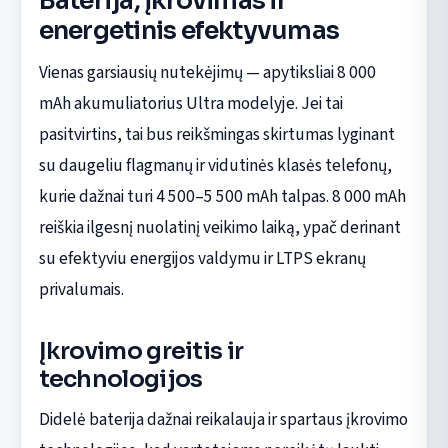
Baterija, įkrovimas ir
energetinis efektyvumas
Vienas garsiausių nutekėjimų — apytiksliai 8 000
mAh akumuliatorius Ultra modelyje. Jei tai
pasitvirtins, tai bus reikšmingas skirtumas lyginant
su daugeliu flagmanų ir vidutinės klasės telefonų,
kurie dažnai turi 4 500–5 500 mAh talpas. 8 000 mAh
reiškia ilgesnį nuolatinį veikimo laiką, ypač derinant
su efektyviu energijos valdymu ir LTPS ekranų
privalumais.
Įkrovimo greitis ir
technologijos
Didelė baterija dažnai reikalauja ir spartaus įkrovimo