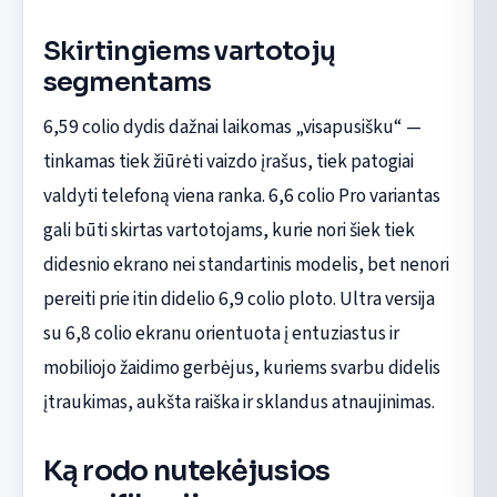
Skirtingiems vartotojų
segmentams
6,59 colio dydis dažnai laikomas „visapusišku“ —
tinkamas tiek žiūrėti vaizdo įrašus, tiek patogiai
valdyti telefoną viena ranka. 6,6 colio Pro variantas
gali būti skirtas vartotojams, kurie nori šiek tiek
didesnio ekrano nei standartinis modelis, bet nenori
pereiti prie itin didelio 6,9 colio ploto. Ultra versija
su 6,8 colio ekranu orientuota į entuziastus ir
mobiliojo žaidimo gerbėjus, kuriems svarbu didelis
įtraukimas, aukšta raiška ir sklandus atnaujinimas.
Ką rodo nutekėjusios