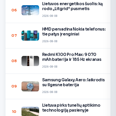
Lietuvos energetikos šuolis: ką
rodo „Litgrid“ pusmetis
06
2026-08-08
HMD pervadina Nokia telefonus:
tie patys įrenginiai
07
2026-08-08
Redmi K100 Pro Max: 9 070
mAh baterija ir 185 Hz ekranas
08
2026-08-08
Samsung Galaxy Aero: laikrodis
su ilgesne baterija
09
2026-08-08
Lietuva pirks tunelių aptikimo
technologiją pasienyje
10