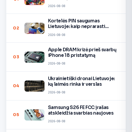
2026-08-08
Kortelės PIN saugumas
Lietuvoje: kaip neprarasti
02
pinigų
2026-08-08
Apple DRAM krizė prieš svarbų
iPhone 18 pristatymą
03
2026-08-08
Ukrainietiški dronai Lietuvoje:
ką laimės rinka ir verslas
04
2026-08-08
Samsung S26 FE FCC įrašas
atskleidžia svarbias naujoves
05
2026-08-08