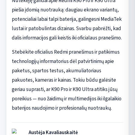
Nutekėję gandai apie Redmi K90 Pro ir K90 Ultra
piešia įdomią nuotrauką: daugiau ekrano variantų,
potencialiai labai talpi baterija, galingesni MediaTek
lustai ir patobulintas dizainas. Svarbu pabrėžti, kad
dalis informacijos gali keistis iki oficialaus pranešimo.
Stebėkite oficialius Redmi pranešimus ir patikimus
technologijų informatorius dėl patvirtinimų apie
paketus, spartos testus, akumuliatoriaus
pakuotes, kameras ir kainas. Tokiu būdu galėsite
geriau suprasti, ar K90 Pro ir K90 Ultra atitiks jūsų
poreikius — nuo žaidimų ir multimedijos iki ilgalaikio
baterijos naudojimo ir profesionalių nuotraukų.
Austėja Kavaliauskaitė