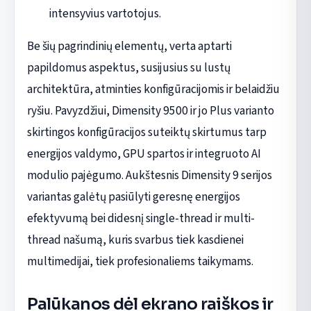
intensyvius vartotojus.
Be šių pagrindinių elementų, verta aptarti
papildomus aspektus, susijusius su lustų
architektūra, atminties konfigūracijomis ir belaidžiu
ryšiu. Pavyzdžiui, Dimensity 9500 ir jo Plus varianto
skirtingos konfigūracijos suteiktų skirtumus tarp
energijos valdymo, GPU spartos ir integruoto AI
modulio pajėgumo. Aukštesnis Dimensity 9 serijos
variantas galėtų pasiūlyti geresnę energijos
efektyvumą bei didesnį single-thread ir multi-
thread našumą, kuris svarbus tiek kasdienei
multimedijai, tiek profesionaliems taikymams.
Palūkanos dėl ekrano raiškos ir