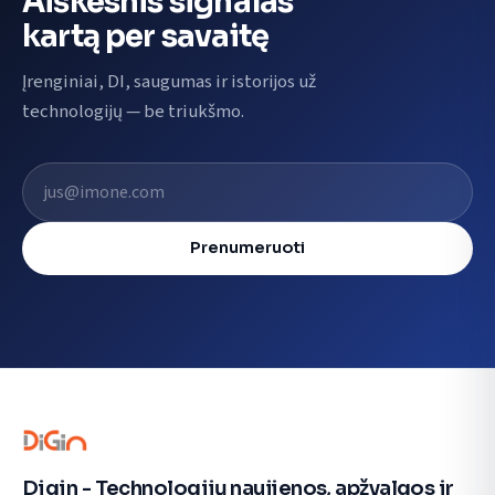
Aiškesnis signalas
kartą per savaitę
Įrenginiai, DI, saugumas ir istorijos už
technologijų — be triukšmo.
El. pašto adresas
Prenumeruoti
Digin - Technologijų naujienos, apžvalgos ir