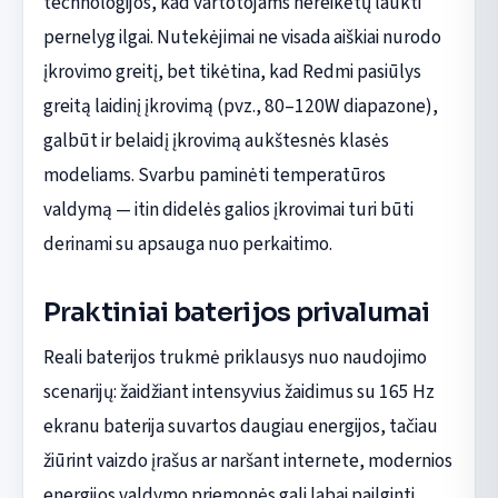
technologijos, kad vartotojams nereikėtų laukti
pernelyg ilgai. Nutekėjimai ne visada aiškiai nurodo
įkrovimo greitį, bet tikėtina, kad Redmi pasiūlys
greitą laidinį įkrovimą (pvz., 80–120W diapazone),
galbūt ir belaidį įkrovimą aukštesnės klasės
modeliams. Svarbu paminėti temperatūros
valdymą — itin didelės galios įkrovimai turi būti
derinami su apsauga nuo perkaitimo.
Praktiniai baterijos privalumai
Reali baterijos trukmė priklausys nuo naudojimo
scenarijų: žaidžiant intensyvius žaidimus su 165 Hz
ekranu baterija suvartos daugiau energijos, tačiau
žiūrint vaizdo įrašus ar naršant internete, modernios
energijos valdymo priemonės gali labai pailginti