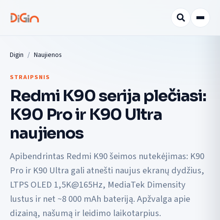
Digin
Naujienos
STRAIPSNIS
Redmi K90 serija plečiasi:
K90 Pro ir K90 Ultra
naujienos
Apibendrintas Redmi K90 šeimos nutekėjimas: K90
Pro ir K90 Ultra gali atnešti naujus ekranų dydžius,
LTPS OLED 1,5K@165Hz, MediaTek Dimensity
lustus ir net ~8 000 mAh bateriją. Apžvalga apie
dizainą, našumą ir leidimo laikotarpius.