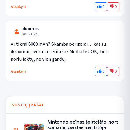
0
0
Atsakyti
duomas
2025-11-23
Ar tikrai 8000 mAh? Skamba per gerai… kas su 
įkrovimu, svoriu ir termika? MediaTek OK,  bet 
noriu faktų, ne vien gandų.
0
0
Atsakyti
SUSIJĘ ĮRAŠAI
Nintendo pelnas šoktelėjo, nors
konsolių pardavimai lėtėja
01