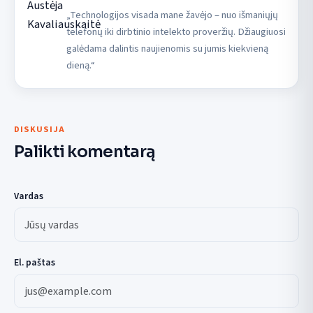
„Technologijos visada mane žavėjo – nuo išmaniųjų
telefonų iki dirbtinio intelekto proveržių. Džiaugiuosi
galėdama dalintis naujienomis su jumis kiekvieną
dieną.“
DISKUSIJA
Palikti komentarą
Vardas
El. paštas