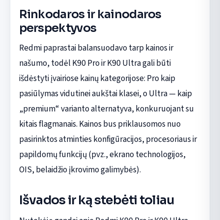
Rinkodaros ir kainodaros
perspektyvos
Redmi paprastai balansuodavo tarp kainos ir
našumo, todėl K90 Pro ir K90 Ultra gali būti
išdėstyti įvairiose kainų kategorijose: Pro kaip
pasiūlymas vidutinei aukštai klasei, o Ultra — kaip
„premium“ varianto alternatyva, konkuruojant su
kitais flagmanais. Kainos bus priklausomos nuo
pasirinktos atminties konfigūracijos, procesoriaus ir
papildomų funkcijų (pvz., ekrano technologijos,
OIS, belaidžio įkrovimo galimybės).
Išvados ir ką stebėti toliau