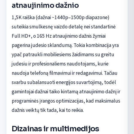
atnaujinimo dažnio
1,5K raiška (dažnai ~1440p–1500p diapazone)
suteikia smulkesnę vaizdo detalę nei standartinė
Full HD+, o 165 Hz atnaujinimo dažnis žymiai
pagerina judesio sklandumą. Tokia kombinacija yra
ypač patraukli mobiliesiems žaidimams su greitu
judesiu ir profesionaliems naudotojams, kurie
naudoja telefoną filmavimui ir redagavimui. Tačiau
svarbu subalansuoti energijos suvartojimą, todėl
gamintojai dažnai taiko kintamą atnaujinimo dažnį ir
programinės įrangos optimizacijas, kad maksimalus
dažnis veiktų tik tada, kai to reikia.
Dizainas ir multimedijos