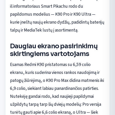
iš informatoriaus Smart Pikachu rodo du
papildomus modelius — K90 Pro ir K90 Ultra —
kurie įneštų naujų ekrano dydžių, padidintų baterijų
talpų ir MediaTek lustų į asortimentą.
Daugiau ekrano pasirinkimų
skirtingiems vartotojams
Esamas Redmi K90 pristatomas su 6,59 colio
ekranu, kuris suderina vienos rankos naudojimą ir
patogų žiūrėjimą, o K90 Pro Max didina matmenis iki
6,9 colio, siekiant labiau panardinančios patirties.
Nutekėję gandai rodo, kad naujieji papildymai
užpildytų tarpą tarp šių dviejų modelių: Pro versija
turėtų gauti apie 6,6 colio ekraną, o Ultra — šiek