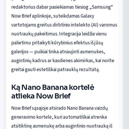
redaktorius dabar pasiekiamas tiesiog „Samsung“
Now Brief aplinkoje, suteikdamas Galaxy
vartotojams greitus dirbtinio intelekto (AI) varomus
nuotraukų pakeitimus. Integracija leidžia vienu
palietimu pritaikyti kūrybinius efektus iš jūsų
galerijos — puikiai tinka atnaujinti asmenukes,
augintinių kadrus ar kasdienes akimirkas, kai norite
greitai gauti estetiškai patrauklų rezultatą.
Ką Nano Banana kortelė
atlieka Now Brief
Now Brief sąsajoje atsirado Nano Banana vaizdų
generavimo kortelė, kuri automatiškai atrenka
atsitiktinę asmenukę arba augintinio nuotrauką iš