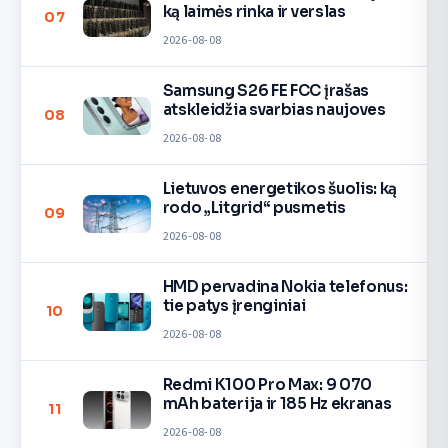
ką laimės rinka ir verslas
07
2026-08-08
Samsung S26 FE FCC įrašas
atskleidžia svarbias naujoves
08
2026-08-08
Lietuvos energetikos šuolis: ką
rodo „Litgrid“ pusmetis
09
2026-08-08
HMD pervadina Nokia telefonus:
tie patys įrenginiai
10
2026-08-08
Redmi K100 Pro Max: 9 070
mAh baterija ir 185 Hz ekranas
11
2026-08-08