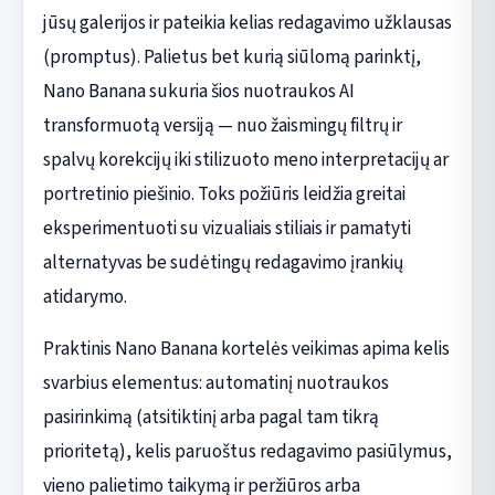
jūsų galerijos ir pateikia kelias redagavimo užklausas
(promptus). Palietus bet kurią siūlomą parinktį,
Nano Banana sukuria šios nuotraukos AI
transformuotą versiją — nuo žaismingų filtrų ir
spalvų korekcijų iki stilizuoto meno interpretacijų ar
portretinio piešinio. Toks požiūris leidžia greitai
eksperimentuoti su vizualiais stiliais ir pamatyti
alternatyvas be sudėtingų redagavimo įrankių
atidarymo.
Praktinis Nano Banana kortelės veikimas apima kelis
svarbius elementus: automatinį nuotraukos
pasirinkimą (atsitiktinį arba pagal tam tikrą
prioritetą), kelis paruoštus redagavimo pasiūlymus,
vieno palietimo taikymą ir peržiūros arba