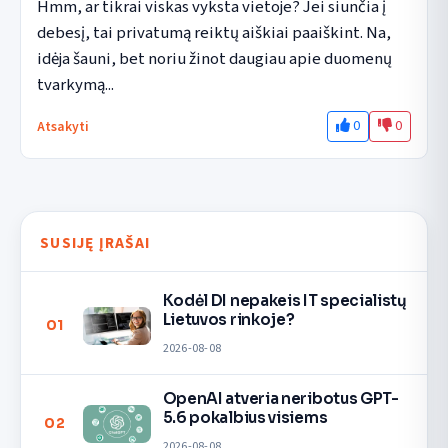
Hmm, ar tikrai viskas vyksta vietoje? Jei siunčia į 
debesį, tai privatumą reiktų aiškiai paaiškint. Na, 
idėja šauni, bet noriu žinot daugiau apie duomenų 
tvarkymą...
0
0
Atsakyti
SUSIJĘ ĮRAŠAI
Kodėl DI nepakeis IT specialistų
Lietuvos rinkoje?
01
2026-08-08
OpenAI atveria neribotus GPT-
5.6 pokalbius visiems
02
2026-08-08