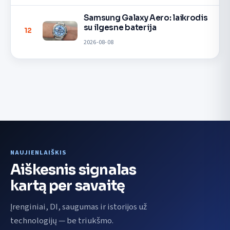
Samsung Galaxy Aero: laikrodis
su ilgesne baterija
12
2026-08-08
NAUJIENLAIŠKIS
Aiškesnis signalas
kartą per savaitę
Įrenginiai, DI, saugumas ir istorijos už
technologijų — be triukšmo.