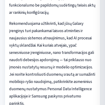
funkcionalumo be papildomų sudėtingų teisės aktų
ar rankinių konfigūracijų.
Rekomenduojama užtikrinti, kad jūsų Galaxy
įrenginys turi pakankamai laisvos atminties ir
naujausius sistemos atnaujinimus, kad AI procesai
vyktų sklandžiai. Kai kuriais atvejais, ypač
senesniuose įrenginiuose, nano transformacijos gali
naudoti debesijos apdorojimą — tai priklauso nuo
įmonės nustatytų resursų ir modelio optimizacijos.
Jei norite kontroliuoti duomenų srautą ar sumažinti
mobiliojo ryšio naudojimą, patikrinkite asmeninius
duomenų nustatymus Personal Data Intelligence
aplikacijoje ir Samsung paskyros privatumo
parinktis.