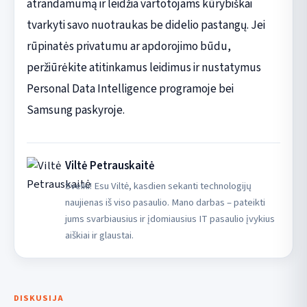
atrandamumą ir leidžia vartotojams kūrybiškai
tvarkyti savo nuotraukas be didelio pastangų. Jei
rūpinatės privatumu ar apdorojimo būdu,
peržiūrėkite atitinkamus leidimus ir nustatymus
Personal Data Intelligence programoje bei
Samsung paskyroje.
Viltė Petrauskaitė
Sveiki! Esu Viltė, kasdien sekanti technologijų
naujienas iš viso pasaulio. Mano darbas – pateikti
jums svarbiausius ir įdomiausius IT pasaulio įvykius
aiškiai ir glaustai.
DISKUSIJA