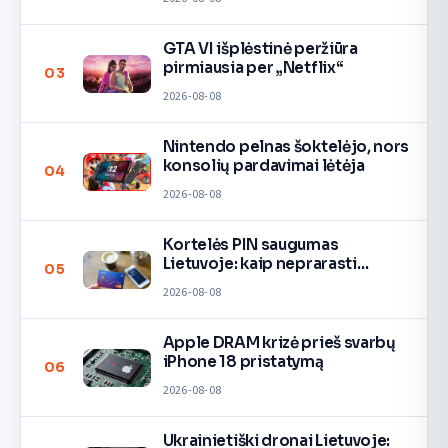
GTA VI išplėstinė peržiūra
pirmiausia per „Netflix“
03
2026-08-08
Nintendo pelnas šoktelėjo, nors
konsolių pardavimai lėtėja
04
2026-08-08
Kortelės PIN saugumas
Lietuvoje: kaip neprarasti
05
pinigų
2026-08-08
Apple DRAM krizė prieš svarbų
iPhone 18 pristatymą
06
2026-08-08
Ukrainietiški dronai Lietuvoje: