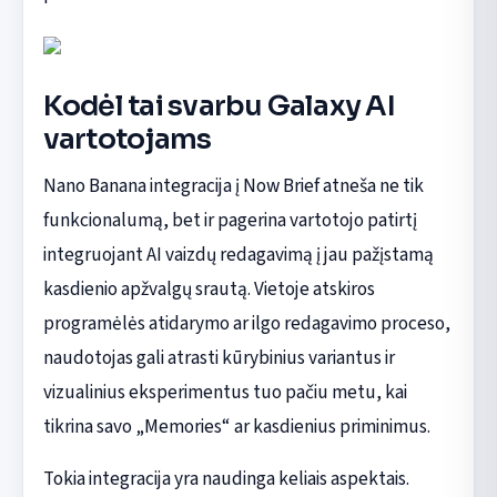
Kodėl tai svarbu Galaxy AI
vartotojams
Nano Banana integracija į Now Brief atneša ne tik
funkcionalumą, bet ir pagerina vartotojo patirtį
integruojant AI vaizdų redagavimą į jau pažįstamą
kasdienio apžvalgų srautą. Vietoje atskiros
programėlės atidarymo ar ilgo redagavimo proceso,
naudotojas gali atrasti kūrybinius variantus ir
vizualinius eksperimentus tuo pačiu metu, kai
tikrina savo „Memories“ ar kasdienius priminimus.
Tokia integracija yra naudinga keliais aspektais.