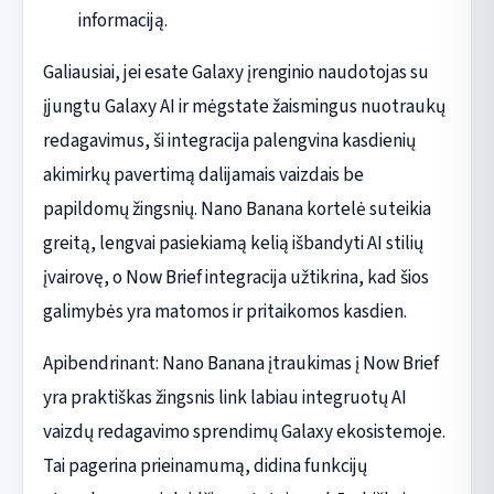
informaciją.
Galiausiai, jei esate Galaxy įrenginio naudotojas su
įjungtu Galaxy AI ir mėgstate žaismingus nuotraukų
redagavimus, ši integracija palengvina kasdienių
akimirkų pavertimą dalijamais vaizdais be
papildomų žingsnių. Nano Banana kortelė suteikia
greitą, lengvai pasiekiamą kelią išbandyti AI stilių
įvairovę, o Now Brief integracija užtikrina, kad šios
galimybės yra matomos ir pritaikomos kasdien.
Apibendrinant: Nano Banana įtraukimas į Now Brief
yra praktiškas žingsnis link labiau integruotų AI
vaizdų redagavimo sprendimų Galaxy ekosistemoje.
Tai pagerina prieinamumą, didina funkcijų