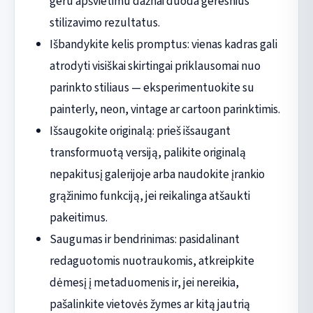
geru apšvietimu dažnai duoda geresnius
stilizavimo rezultatus.
Išbandykite kelis promptus: vienas kadras gali
atrodyti visiškai skirtingai priklausomai nuo
parinkto stiliaus — eksperimentuokite su
painterly, neon, vintage ar cartoon parinktimis.
Išsaugokite originalą: prieš išsaugant
transformuotą versiją, palikite originalą
nepakitusį galerijoje arba naudokite įrankio
grąžinimo funkciją, jei reikalinga atšaukti
pakeitimus.
Saugumas ir bendrinimas: pasidalinant
redaguotomis nuotraukomis, atkreipkite
dėmesį į metaduomenis ir, jei nereikia,
pašalinkite vietovės žymes ar kitą jautrią