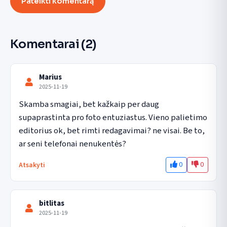
Pateikti komentarą
Komentarai
(2)
Marius
2025-11-19
Skamba smagiai, bet kažkaip per daug 
supaprastinta pro foto entuziastus. Vieno palietimo 
editorius ok, bet rimti redagavimai? ne visai. Be to, 
ar seni telefonai nenukentės?
0
0
Atsakyti
bitlitas
2025-11-19