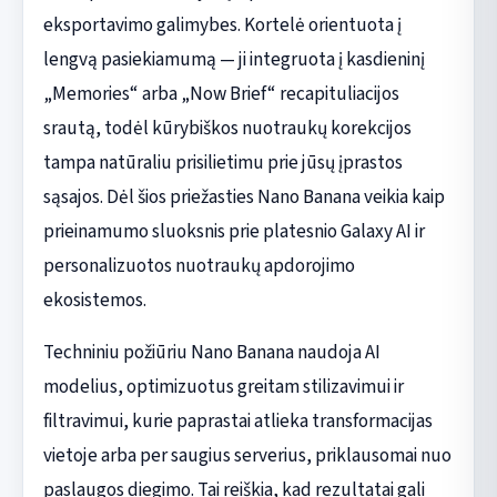
eksportavimo galimybes. Kortelė orientuota į
lengvą pasiekiamumą — ji integruota į kasdieninį
„Memories“ arba „Now Brief“ recapituliacijos
srautą, todėl kūrybiškos nuotraukų korekcijos
tampa natūraliu prisilietimu prie jūsų įprastos
sąsajos. Dėl šios priežasties Nano Banana veikia kaip
prieinamumo sluoksnis prie platesnio Galaxy AI ir
personalizuotos nuotraukų apdorojimo
ekosistemos.
Techniniu požiūriu Nano Banana naudoja AI
modelius, optimizuotus greitam stilizavimui ir
filtravimui, kurie paprastai atlieka transformacijas
vietoje arba per saugius serverius, priklausomai nuo
paslaugos diegimo. Tai reiškia, kad rezultatai gali