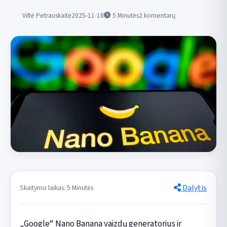
Viltė Petrauskaitė
2025-11-18
5
Minutės
2 komentarų
Dalytis
Skaitymo laikas: 5 Minutės
„Google“ Nano Banana vaizdų generatorius ir