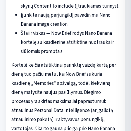
skyrių Content to include (Įtraukiamas turinys).
Įjunkite naują perjungiklį pavadinimu Nano
Banana image creation.
Štai ir viskas — Now Brief rodys Nano Banana
kortelę su kasdienine atsitiktine nuotrauka ir
siūlomais promptais.
Kortelė keičia atsitiktinai parinktą vaizdą kartą per
dieną tuo pačiu metu, kai Now Brief sukuria
kasdienę „Memories“ apžvalgą, todėl kiekvieną
dieną matysite naujus pasiūlymus. Diegimo
procesas yra skirtas maksimaliai paprastumui:
atnaujinus Personal Data Intelligence (ar įgaliotą
atnaujinimo paketą) ir aktyvavus perjungiklį,
vartotojas iš karto gauna prieigą prie Nano Banana