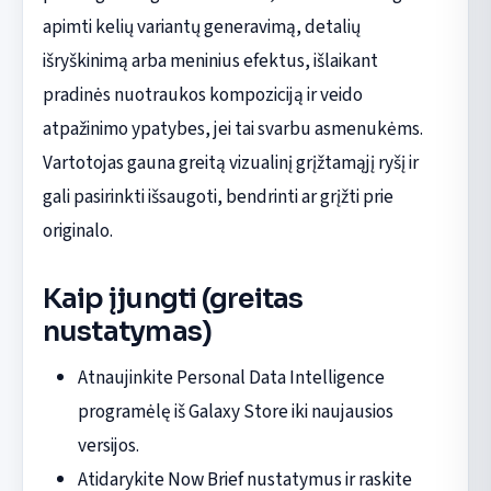
apimti kelių variantų generavimą, detalių
išryškinimą arba meninius efektus, išlaikant
pradinės nuotraukos kompoziciją ir veido
atpažinimo ypatybes, jei tai svarbu asmenukėms.
Vartotojas gauna greitą vizualinį grįžtamąjį ryšį ir
gali pasirinkti išsaugoti, bendrinti ar grįžti prie
originalo.
Kaip įjungti (greitas
nustatymas)
Atnaujinkite Personal Data Intelligence
programėlę iš Galaxy Store iki naujausios
versijos.
Atidarykite Now Brief nustatymus ir raskite