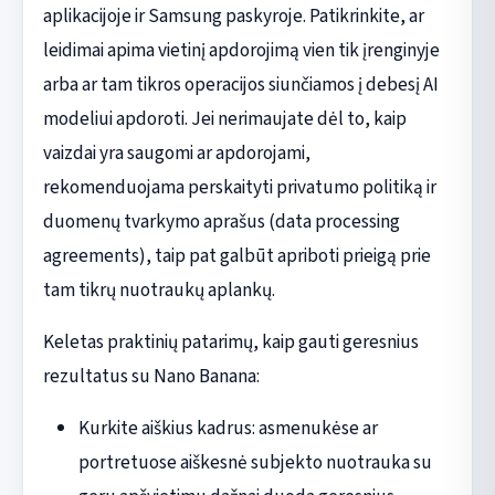
aplikacijoje ir Samsung paskyroje. Patikrinkite, ar
leidimai apima vietinį apdorojimą vien tik įrenginyje
arba ar tam tikros operacijos siunčiamos į debesį AI
modeliui apdoroti. Jei nerimaujate dėl to, kaip
vaizdai yra saugomi ar apdorojami,
rekomenduojama perskaityti privatumo politiką ir
duomenų tvarkymo aprašus (data processing
agreements), taip pat galbūt apriboti prieigą prie
tam tikrų nuotraukų aplankų.
Keletas praktinių patarimų, kaip gauti geresnius
rezultatus su Nano Banana:
Kurkite aiškius kadrus: asmenukėse ar
portretuose aiškesnė subjekto nuotrauka su