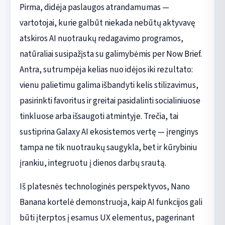
Pirma, didėja paslaugos atrandamumas —
vartotojai, kurie galbūt niekada nebūtų aktyvavę
atskiros AI nuotraukų redagavimo programos,
natūraliai susipažįsta su galimybėmis per Now Brief.
Antra, sutrumpėja kelias nuo idėjos iki rezultato:
vienu palietimu galima išbandyti kelis stilizavimus,
pasirinkti favoritus ir greitai pasidalinti socialiniuose
tinkluose arba išsaugoti atmintyje. Trečia, tai
sustiprina Galaxy AI ekosistemos vertę — įrenginys
tampa ne tik nuotraukų saugykla, bet ir kūrybiniu
įrankiu, integruotu į dienos darbų srautą.
Iš platesnės technologinės perspektyvos, Nano
Banana kortelė demonstruoja, kaip AI funkcijos gali
būti įterptos į esamus UX elementus, pagerinant