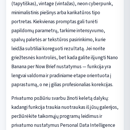
(tapytiškas), vintage (vintažas), neon cyberpunk,
minimalistinis piešinys arba karikatūros tipo
portretas. Kiekvienas promptas gali turėti
papildomų parametrų, tarkime intensyvumo,
spalvų paletės ar tekstūros pasirinkimo, kurie
leidžia subtiliai koreguoti rezultatą. Jei norite
griežtesnės kontrolės, bet kada galite išjungti Nano
Banana per Now Brief nustatymus — funkcija yra
lengvai valdoma ir pradiniame etape orientuota į
paprastumą, o ne į gilias profesionalias korekcijas.
Privatumo požiūriu svarbu žinoti keletą dalykų:
kadangi funkcija traukia nuotraukas iš jūsų galerijos,
peržiūrėkite taikomųjų programų leidimus ir
privatumo nustatymus Personal Data Intelligence