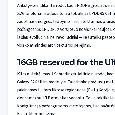
Ankstyvieji indikantai rodo, kad LPDDR6 greičiausiai n
S26 telefonai naudosis toliau tobulinta LPDDR5X atmi
žadėtinas energijos taupymo ir architektūrines pranašu
pažangesnės LPDDR5X versijos, o ne visiškai naujos LP
labiau evoliuciniai nei revoliuciniai — jie suteiks past
visiško atminties architektūros perėjimo.
16GB reserved for the U
Kitas nutekėjimas iš Schrodinger šaltinio nurodo, kad 1
Galaxy S26 Ultra modelyje. Tai atitinka praėjusių metų
prieinamas tik tam tikrose regionuose (Pietų Korėjoje, 
derinamas su 1 TB atminties variantu. Tokia taktika lei
konfigūraciją pažengusiems vartotojams, tuo pačiu išl
kainų diferencijavimą.