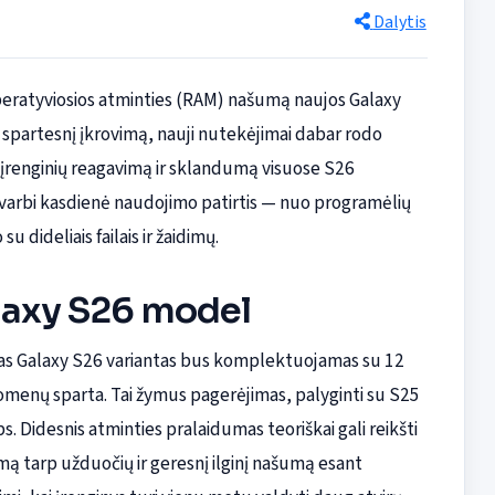
Dalytis
operatyviosios atminties (RAM) našumą naujos Galaxy
 spartesnį įkrovimą, nauji nutekėjimai dabar rodo
ų įrenginių reagavimą ir sklandumą visuose S26
svarbi kasdienė naudojimo patirtis — nuo programėlių
 dideliais failais ir žaidimų.
laxy S26 model
enas Galaxy S26 variantas bus komplektuojamas su 12
menų sparta. Tai žymus pagerėjimas, palyginti su S25
. Didesnis atminties pralaidumas teoriškai gali reikšti
ą tarp užduočių ir geresnį ilginį našumą esant