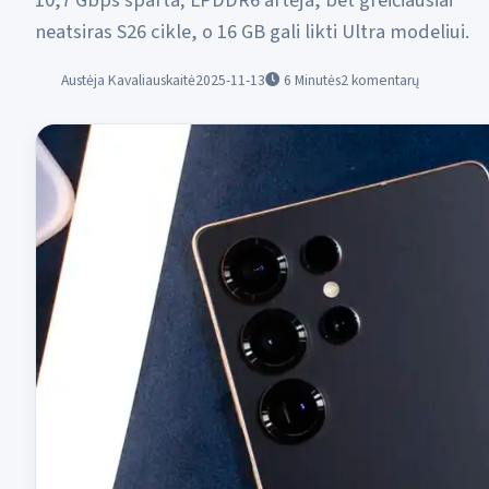
10,7 Gbps sparta; LPDDR6 artėja, bet greičiausiai
neatsiras S26 cikle, o 16 GB gali likti Ultra modeliui.
Austėja Kavaliauskaitė
2025-11-13
6
Minutės
2 komentarų