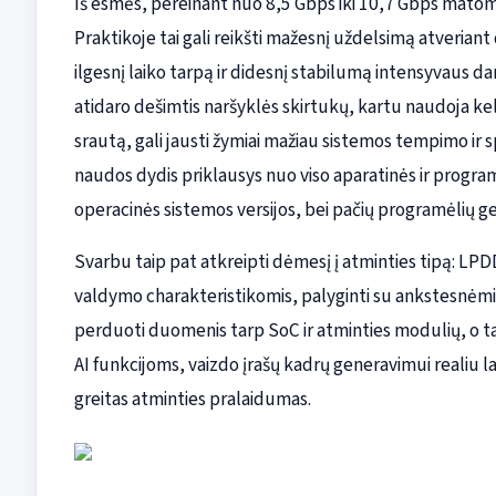
Iš esmės, pereinant nuo 8,5 Gbps iki 10,7 Gbps matom
Praktikoje tai gali reikšti mažesnį uždelsimą atveria
ilgesnį laiko tarpą ir didesnį stabilumą intensyvaus d
atidaro dešimtis naršyklės skirtukų, kartu naudoja kel
srautą, gali jausti žymiai mažiau sistemos tempimo ir 
naudos dydis priklausys nuo viso aparatinės ir progr
operacinės sistemos versijos, bei pačių programėlių g
Svarbu taip pat atkreipti dėmesį į atminties tipą: LP
valdymo charakteristikomis, palyginti su ankstesnėmi
perduoti duomenis tarp SoC ir atminties modulių, o ta
AI funkcijoms, vaizdo įrašų kadrų generavimui realiu la
greitas atminties pralaidumas.