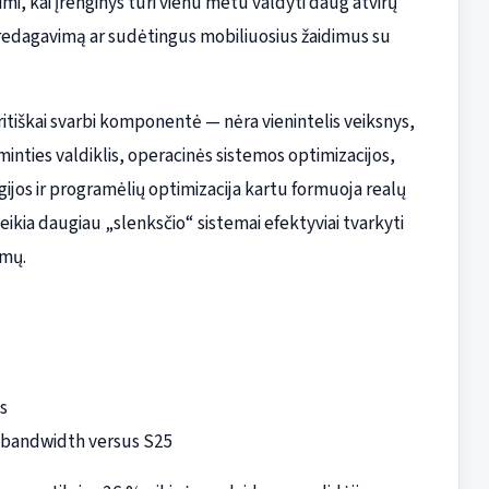
mi, kai įrenginys turi vienu metu valdyti daug atvirų
 redagavimą ar sudėtingus mobiliuosius žaidimus su
ritiškai svarbi komponentė — nėra vienintelis veiksnys,
inties valdiklis, operacinės sistemos optimizacijos,
os ir programėlių optimizacija kartu formuoja realų
eikia daugiau „slenksčio“ sistemai efektyviai tvarkyti
imų.
s
 bandwidth versus S25