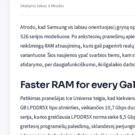
Skaitymo laikas: 6 Minutės
Atrodo, kad Samsung vis labiau orientuojasi į gryną 
S26 serijos modeliuose. Po ankstesnių pranešimų apie
reikšmingą RAM atnaujinimą, kuris gali pagerinti real
variantuose. Šios naujienos ypač svarbios tiems, kam 
atidarymo, per daugiafunkciškumo, iki ilgalaikio darbo su
Faster RAM for every Ga
Patikimas pranešėjas Ice Universe teigia, kad kiekvi
GB LPDDR5X tipo atminties, veikiančios 10,7 Gbps duo
serija, kurios greičiausia LPDDR5X norma siekė 8,5 Gbps
greitesnį programėlių paleidimą, sklandesnį perjungim