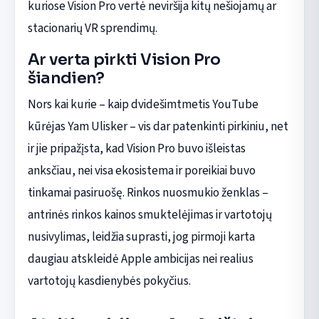
kuriose Vision Pro vertė neviršija kitų nešiojamų ar
stacionarių VR sprendimų.
Ar verta pirkti Vision Pro
šiandien?
Nors kai kurie – kaip dvidešimtmetis YouTube
kūrėjas Yam Ulisker – vis dar patenkinti pirkiniu, net
ir jie pripažįsta, kad Vision Pro buvo išleistas
anksčiau, nei visa ekosistema ir poreikiai buvo
tinkamai pasiruošę. Rinkos nuosmukio ženklas –
antrinės rinkos kainos smuktelėjimas ir vartotojų
nusivylimas, leidžia suprasti, jog pirmoji karta
daugiau atskleidė Apple ambicijas nei realius
vartotojų kasdienybės pokyčius.