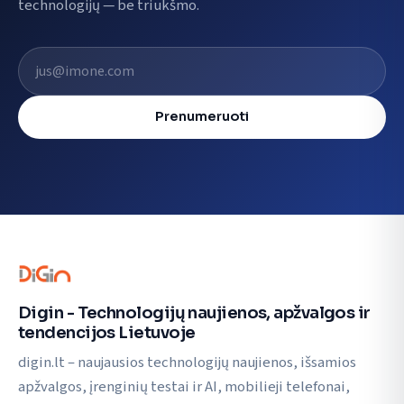
technologijų — be triukšmo.
El. pašto adresas
Prenumeruoti
Digin - Technologijų naujienos, apžvalgos ir
tendencijos Lietuvoje
digin.lt – naujausios technologijų naujienos, išsamios
apžvalgos, įrenginių testai ir AI, mobilieji telefonai,