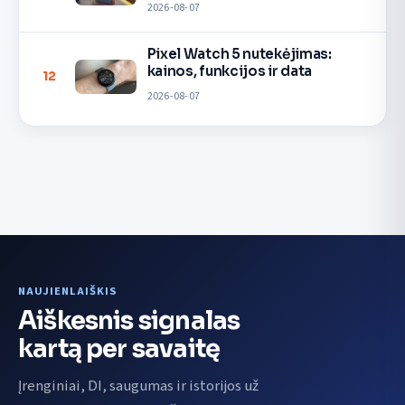
2026-08-07
Pixel Watch 5 nutekėjimas:
kainos, funkcijos ir data
12
2026-08-07
NAUJIENLAIŠKIS
Aiškesnis signalas
kartą per savaitę
Įrenginiai, DI, saugumas ir istorijos už