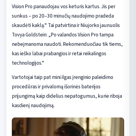
Vision Pro panaudojau vos keturis kartus. Jis per
sunkus – po 20–30 minučių naudojimo pradeda
skaudėti kaklą.“ Tai patvirtina ir Niujorko jaunuolis
Tovya Goldstein: „Po valandos Vision Pro tampa
nebeįmanoma naudoti. Rekomenduočiau tik tiems,
kas ieško labai prabangios ir retai reikalingos
technologijos.“
Vartotojai taip pat mini ilgas įrenginio paleidimo
procedūras ir privalomą išorinės baterijos
prijungimą kaip didelius nepatogumus, kurie riboja
kasdienį naudojimą.