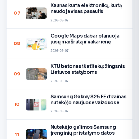
Kaunas kuria elektroniką, kurią
naudoja visas pasaulis
07
2026-08-07
Google Maps dabar planuoja
jūsų maršrutą ir vakarienę
08
2026-08-07
KTU betonas iš atliekų: žingsnis
Lietuvos statyboms
09
2026-08-07
Samsung Galaxy S26 FE dizainas
nutekėjo naujuose vaizduose
10
2026-08-07
Nutekėjo galimos Samsung
įrenginių pristatymo datos
11