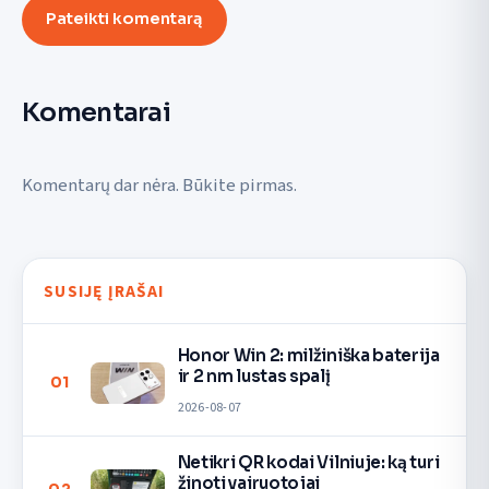
Pateikti komentarą
Komentarai
Komentarų dar nėra. Būkite pirmas.
SUSIJĘ ĮRAŠAI
Honor Win 2: milžiniška baterija
ir 2 nm lustas spalį
01
2026-08-07
Netikri QR kodai Vilniuje: ką turi
žinoti vairuotojai