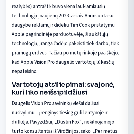
realybės) antraštė buvo viena laukiamiausių
technologijų naujienų 2023-aisiais. Anonsuota su
daugybe reklamų ir dideliu Tim Cook pristatymu
Apple pagrindinėje parduotuvėje, ši aukštųjų
technologijų įranga žadėjo pakeisti tiek darbo, tiek
pramogų erdves. Tačiau po metų rinkoje paaiškėjo,
kad Apple Vision Pro daugelio vartotojų lūkesčių
nepateisino.
Vartotojų atsiliepimai: svajonė,
kuri liko neišsipildžiusi
Daugelis Vision Pro savininkų viešai dalijasi
nusivylimu – įrenginys tiesiog guli lentynoje ir
dulkėja. Pavyzdžiui, „Dustin Fox“, nekilnojamojo
turto konsultantas iš Virdžinijos, sako: „Per metus