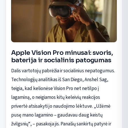
Apple Vision Pro minusai: svoris,
baterija ir socialinis patogumas
Dalis vartotojų pabrėžia ir socialinius nepatogumus.
Technologijų analitikas iš San Diego, Anshel Sag,
teigia, kad kelionėse Vision Pro net netilpo į
lagaminą, o neigiamos kitų keleivių reakcijos
privertė atsisakyti jo naudojimo lėktuve. „Užėmė
pusę mano lagamino – gaudavau daug keistų
žvilgsnių“, – pasakoja jis. Panašių sankirtų patyrė ir