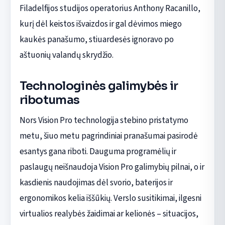
Filadelfijos studijos operatorius Anthony Racanillo,
kurį dėl keistos išvaizdos ir gal dėvimos miego
kaukės panašumo, stiuardesės ignoravo po
aštuonių valandų skrydžio.
Technologinės galimybės ir
ribotumas
Nors Vision Pro technologija stebino pristatymo
metu, šiuo metu pagrindiniai pranašumai pasirodė
esantys gana riboti. Dauguma programėlių ir
paslaugų neišnaudoja Vision Pro galimybių pilnai, o ir
kasdienis naudojimas dėl svorio, baterijos ir
ergonomikos kelia iššūkių. Verslo susitikimai, ilgesni
virtualios realybės žaidimai ar kelionės – situacijos,