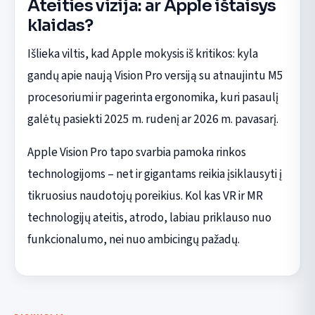
Ateities vizija: ar Apple ištaisys
klaidas?
Išlieka viltis, kad Apple mokysis iš kritikos: kyla
gandų apie naują Vision Pro versiją su atnaujintu M5
procesoriumi ir pagerinta ergonomika, kuri pasaulį
galėtų pasiekti 2025 m. rudenį ar 2026 m. pavasarį.
Apple Vision Pro tapo svarbia pamoka rinkos
technologijoms – net ir gigantams reikia įsiklausyti į
tikruosius naudotojų poreikius. Kol kas VR ir MR
technologijų ateitis, atrodo, labiau priklauso nuo
funkcionalumo, nei nuo ambicingų pažadų.