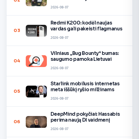
02
2026-08-07
Redmi K200: kodėl naujas
vardas gali pakeisti flagmanus
03
2026-08-07
Vilniaus „Bug Bounty“ bumas:
saugumo pamoka Lietuvai
04
2026-08-07
Starlink mobilusis internetas
meta iššūkį ryšio milžinams
05
2026-08-07
DeepMind pokyčiai: Hassabis
perima naują DI vaidmenį
06
2026-08-07