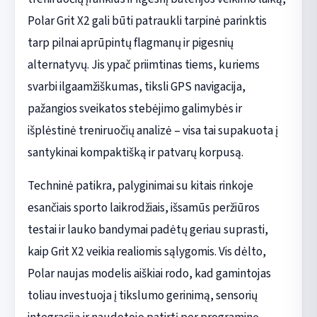
Polar Grit X2 gali būti patraukli tarpinė parinktis
tarp pilnai aprūpintų flagmanų ir pigesnių
alternatyvų. Jis ypač priimtinas tiems, kuriems
svarbi ilgaamžiškumas, tiksli GPS navigacija,
pažangios sveikatos stebėjimo galimybės ir
išplėstinė treniruočių analizė – visa tai supakuota į
santykinai kompaktišką ir patvarų korpusą.
Techninė patikra, palyginimai su kitais rinkoje
esančiais sporto laikrodžiais, išsamūs peržiūros
testai ir lauko bandymai padėtų geriau suprasti,
kaip Grit X2 veikia realiomis sąlygomis. Vis dėlto,
Polar naujas modelis aiškiai rodo, kad gamintojas
toliau investuoja į tikslumo gerinimą, sensorių