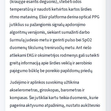
(kraujyje esantis deguonis), stebėti odos
temperatūrą ir naudoti ketvirtos kartos širdies
ritmo matavimą. Elixir platforma derina optical PPG
jutiklius su pažangiomis signalų apdorojimo
algoritmų versijomis, siekiant sumažinti darbo
šurmulą judesio metu ir gerinti pulso bei SpO2
duomenų tikslumą treniruočių metu. Ant riešo
atliekami EKG ir oksimetrijos rodmenys gali suteikti
greitą informaciją apie širdies veiklą ir aerobinio
pajėgumo būklę be poreikio papildomų priedų.
Judėjimo ir aplinkos suvokimą užtikrina
akselerometras, giroskopas, barometras ir
kompasas. Šie jutikliai kartu teikia duomenis, kurie
pagerina aktyvumo atpažinimą, nustato aukštesnio