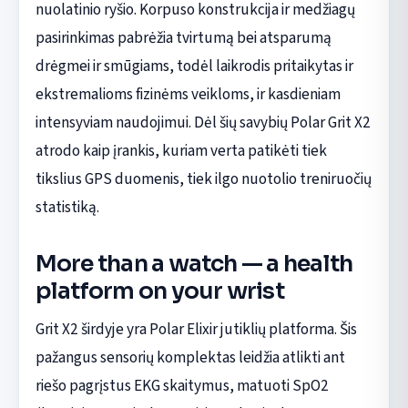
nuolatinio ryšio. Korpuso konstrukcija ir medžiagų
pasirinkimas pabrėžia tvirtumą bei atsparumą
drėgmei ir smūgiams, todėl laikrodis pritaikytas ir
ekstremalioms fizinėms veikloms, ir kasdieniam
intensyviam naudojimui. Dėl šių savybių Polar Grit X2
atrodo kaip įrankis, kuriam verta patikėti tiek
tikslius GPS duomenis, tiek ilgo nuotolio treniruočių
statistiką.
More than a watch — a health
platform on your wrist
Grit X2 širdyje yra Polar Elixir jutiklių platforma. Šis
pažangus sensorių komplektas leidžia atlikti ant
riešo pagrįstus EKG skaitymus, matuoti SpO2