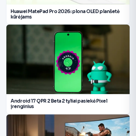
Huawei MatePad Pro 2026: plona OLED planšetė
kūrėjams
Android 17 QPR 2 Beta 2 tyliai pasiekė Pixel
įrenginius