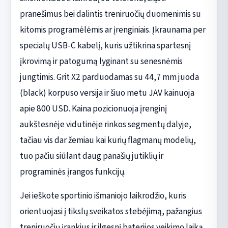
pranešimus bei dalintis treniruočių duomenimis su
kitomis programėlėmis ar įrenginiais. Įkraunama per
specialų USB-C kabelį, kuris užtikrina spartesnį
įkrovimą ir patogumą lyginant su senesnėmis
jungtimis. Grit X2 parduodamas su 44,7 mm juoda
(black) korpuso versija ir šiuo metu JAV kainuoja
apie 800 USD. Kaina pozicionuoja įrenginį
aukštesnėje vidutinėje rinkos segmentų dalyje,
tačiau vis dar žemiau kai kurių flagmanų modelių,
tuo pačiu siūlant daug panašių jutiklių ir
programinės įrangos funkcijų.
Jei ieškote sportinio išmaniojo laikrodžio, kuris
orientuojasi į tikslų sveikatos stebėjimą, pažangius
treniruočių įrankius ir ilgesnį baterijos veikimo laiką,