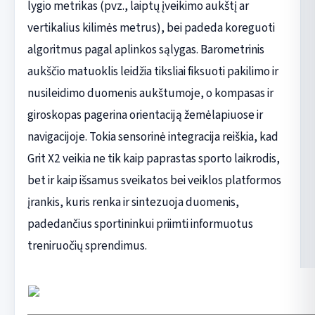
lygio metrikas (pvz., laiptų įveikimo aukštį ar
vertikalius kilimės metrus), bei padeda koreguoti
algoritmus pagal aplinkos sąlygas. Barometrinis
aukščio matuoklis leidžia tiksliai fiksuoti pakilimo ir
nusileidimo duomenis aukštumoje, o kompasas ir
giroskopas pagerina orientaciją žemėlapiuose ir
navigacijoje. Tokia sensorinė integracija reiškia, kad
Grit X2 veikia ne tik kaip paprastas sporto laikrodis,
bet ir kaip išsamus sveikatos bei veiklos platformos
įrankis, kuris renka ir sintezuoja duomenis,
padedančius sportininkui priimti informuotus
treniruočių sprendimus.