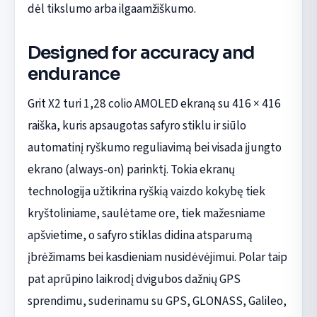
dėl tikslumo arba ilgaamžiškumo.
Designed for accuracy and
endurance
Grit X2 turi 1,28 colio AMOLED ekraną su 416 × 416
raiška, kuris apsaugotas safyro stiklu ir siūlo
automatinį ryškumo reguliavimą bei visada įjungto
ekrano (always-on) parinktį. Tokia ekranų
technologija užtikrina ryškią vaizdo kokybę tiek
kryštoliniame, saulėtame ore, tiek mažesniame
apšvietime, o safyro stiklas didina atsparumą
įbrėžimams bei kasdieniam nusidėvėjimui. Polar taip
pat aprūpino laikrodį dvigubos dažnių GPS
sprendimu, suderinamu su GPS, GLONASS, Galileo,