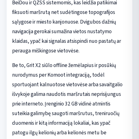
BeiDou ir QZSS sistemomis, kas leidžia patikimai
fiksuoti maršrutą net sudėtingose topografijos
sąlygose ir miesto kanjonuose. Dvigubos dažnių
navigacija gerokai sumažina vietos nustatymo
klaidas, ypač kai signalas atsispindi nuo pastatų ar
perauga miškingose vietovėse.
Be to, Grit X2 siūlo offline žemėlapius ir posūkių
nurodymus per Komoot integraciją, todėl
sportuojant kalnuotose vietovėse arba savaitgalio
išvykoje galima naudotis maršrutais neprisijungus
prie interneto. Įrenginio 32 GB vidinė atmintis
suteikia galimybę saugoti maršrutus, treniruočių
duomenis ir kitą informaciją lokaliai, kas ypač
patogu ilgų kelionių arba kelionės metu be