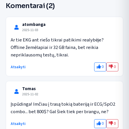
Komentarai
(2)
atombanga
2025-11-03
Ar tie EKG ant riešo tikrai patikimi realybėje? 
Offline žemėlapiai ir 32 GB faina, bet reikia 
nepriklausomų testų, tikrai.
0
0
Atsakyti
Tomas
2025-11-02
Įspūdinga! Imčiau į trasą tokią bateriją ir ECG/SpO2 
combo... bet 800$? Gal šiek tiek per brangu, ne?
0
0
Atsakyti