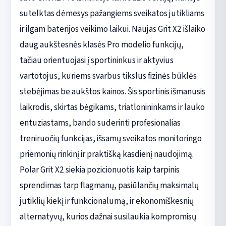
sutelktas dėmesys pažangiems sveikatos jutikliams
ir ilgam baterijos veikimo laikui. Naujas Grit X2 išlaiko
daug aukštesnės klasės Pro modelio funkcijų,
tačiau orientuojasi į sportininkus ir aktyvius
vartotojus, kuriems svarbus tikslus fizinės būklės
stebėjimas be aukštos kainos. Šis sportinis išmanusis
laikrodis, skirtas bėgikams, triatlonininkams ir lauko
entuziastams, bando suderinti profesionalias
treniruočių funkcijas, išsamų sveikatos monitoringo
priemonių rinkinį ir praktišką kasdienį naudojimą.
Polar Grit X2 siekia pozicionuotis kaip tarpinis
sprendimas tarp flagmanų, pasiūlančių maksimalų
jutiklių kiekį ir funkcionalumą, ir ekonomiškesnių
alternatyvų, kurios dažnai susilaukia kompromisų