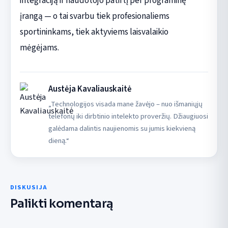
integraciją ir naudotojo patirtį per programinę
įrangą — o tai svarbu tiek profesionaliems
sportininkams, tiek aktyviems laisvalaikio
mėgėjams.
Austėja Kavaliauskaitė
„Technologijos visada mane žavėjo – nuo išmaniųjų
telefonų iki dirbtinio intelekto proveržių. Džiaugiuosi
galėdama dalintis naujienomis su jumis kiekvieną
dieną.“
DISKUSIJA
Palikti komentarą