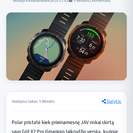
Austėja Kavaliauskaitė
2025-11-02
5
Minutės
2 komentarų
Dalytis
Skaitymo laikas: 5 Minutės
Polar pristatė kiek prieinamesnę JAV rinkai skirtą
savo Grit X2 Pro išmaniojo laikrodžio versiją, kurioje