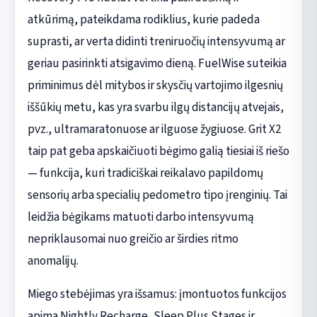
atkūrimą, pateikdama rodiklius, kurie padeda
suprasti, ar verta didinti treniruočių intensyvumą ar
geriau pasirinkti atsigavimo dieną. FuelWise suteikia
priminimus dėl mitybos ir skysčių vartojimo ilgesnių
iššūkių metu, kas yra svarbu ilgų distancijų atvejais,
pvz., ultramaratonuose ar ilguose žygiuose. Grit X2
taip pat geba apskaičiuoti bėgimo galią tiesiai iš riešo
— funkcija, kuri tradiciškai reikalavo papildomų
sensorių arba specialių pedometro tipo įrenginių. Tai
leidžia bėgikams matuoti darbo intensyvumą
nepriklausomai nuo greičio ar širdies ritmo
anomalijų.
Miego stebėjimas yra išsamus: įmontuotos funkcijos
apima Nightly Recharge, Sleep Plus Stages ir