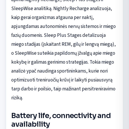
SleepWise analitiką. Nightly Recharge analizuoja,
kaip gerai organizmas atgauna per naktį,
apjungdamas autonominės nervų sistemos ir miego
fazių duomenis. Sleep Plus Stages detalizuoja
miego stadijas (įskaitant REM, gilų ir lengvą miegą),
o SleepWise suteikia papildomų įžvalgų apie miego
kokybę ir galimas gerinimo strategijas. Tokia miego
analizė ypač naudinga sportininkams, kurie nori
optimizuoti treniruočių krūvį ir laikyti pusiausvyrą
tarp darbo ir poilsio, taip mažinant persitreniravimo
riziką.
Battery life, connectivity and
availability