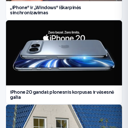
„iPhone“ ir „Windows“ iškarpinės
sinchronizavimas
iPhone 20 gandai: plonesnis korpusas ir vėsesnė
galia