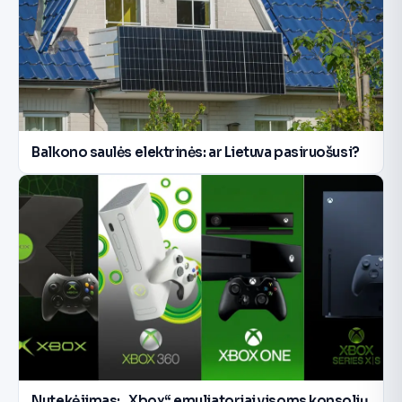
Balkono saulės elektrinės: ar Lietuva pasiruošusi?
Nutekėjimas: „Xbox“ emuliatoriai visoms konsolių