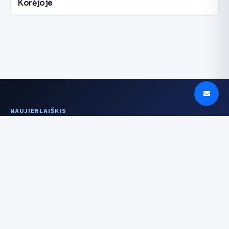
Korėjoje
NAUJIENLAIŠKIS
Aiškesnis signalas
kartą per savaitę
Įrenginiai, DI, saugumas ir istorijos už
technologijų — be triukšmo.
El. pašto adresas