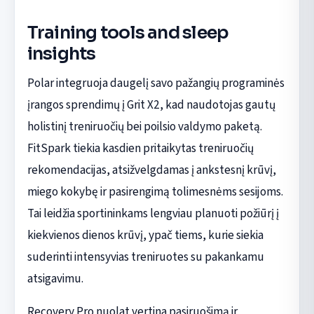
Training tools and sleep
insights
Polar integruoja daugelį savo pažangių programinės
įrangos sprendimų į Grit X2, kad naudotojas gautų
holistinį treniruočių bei poilsio valdymo paketą.
FitSpark tiekia kasdien pritaikytas treniruočių
rekomendacijas, atsižvelgdamas į ankstesnį krūvį,
miego kokybę ir pasirengimą tolimesnėms sesijoms.
Tai leidžia sportininkams lengviau planuoti požiūrį į
kiekvienos dienos krūvį, ypač tiems, kurie siekia
suderinti intensyvias treniruotes su pakankamu
atsigavimu.
Recovery Pro nuolat vertina pasiruošimą ir