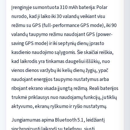
Įrenginyje sumontuota 310 mAh baterija: Polar
nurodo, kad ji laiko iki 30 valandų veikiant visu
režimu su GPS (full-performance GPS mode), iki 90
valandų taupymo režimu naudojant GPS (power-
saving GPS mode) ir iki septynių dienų įprasto
kasdienio naudojimo sąlygomis. Šie skaičiai reiškia,
kad laikrodis yra tinkamas daugeliui iššūkių, nuo
vienos dienos varžybų iki kelių dienų žygių, ypač
naudojant energijos taupymo nustatymus arba
ribojant ekrano visada įjungtą režimą. Reali baterijos
trukmė priklausys nuo naudojamų funkcijų, jutiklių
aktyvumo, ekranų ryškumo ir ryšio nustatymų.
Jungiamumas apima Bluetooth 5.1, leidžiantį
sinchronizuoti laikrodį su telefonu, siųsti