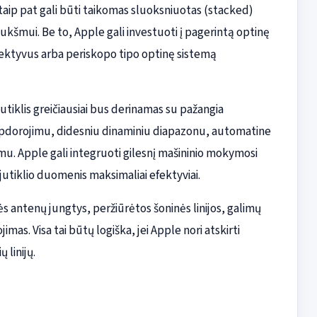
 taip pat gali būti taikomas sluoksniuotas (stacked)
iukšmui. Be to, Apple gali investuoti į pagerintą optinę
bjektyvus arba periskopo tipo optinę sistemą
jutiklis greičiausiai bus derinamas su pažangia
 apdorojimu, didesniu dinaminiu diapazonu, automatine
mu. Apple gali integruoti gilesnį mašininio mokymosi
utiklio duomenis maksimaliai efektyviai.
nės antenų jungtys, peržiūrėtos šoninės linijos, galimų
s. Visa tai būtų logiška, jei Apple nori atskirti
 linijų.