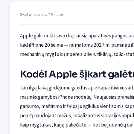
Skaitymo laikas: 7 Minutės
Apple gali ruošti savo drąsiausią aparatinės įrangos pasik
kad iPhone 20 šeima — numatoma 2027 m. paminėti iPho
mechaninių mygtukų ir pereis prie jutiklinių, solid-sta
Kodėl Apple šįkart galė
Jau ilgą laiką girdėjome gandus apie kapacitivinius arb
masinės gamybos iPhone modelių. Naujausias pranešima
garsumo, maitinimo ir tylos jungiklius vientisomis ka
pojūtį naudojant mažus, lokalizuotus vibracijos impulsu
kaip mygtukas, kai ją paliečiate — bet be judančių dali