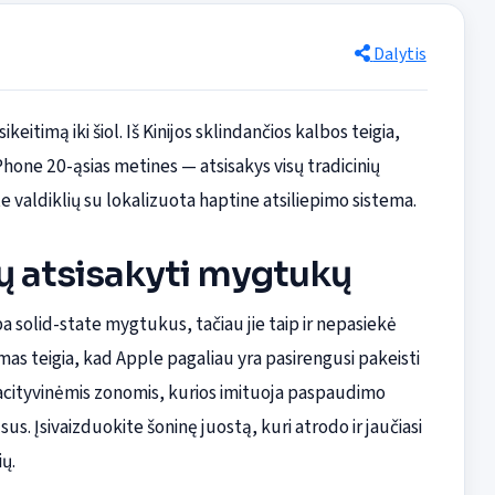
Dalytis
eitimą iki šiol. Iš Kinijos sklindančios kalbos teigia,
ne 20-ąsias metines — atsisakys visų tradicinių
te valdiklių su lokalizuota haptine atsiliepimo sistema.
tų atsisakyti mygtukų
a solid-state mygtukus, tačiau jie taip ir nepasiekė
s teigia, kad Apple pagaliau yra pasirengusi pakeisti
pacityvinėmis zonomis, kurios imituoja paspaudimo
s. Įsivaizduokite šoninę juostą, kuri atrodo ir jaučiasi
ų.