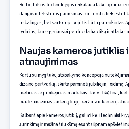
Be to, tokios technologijos reikalauja laiko optimal
dangos ir tekstūros parinkimas turi remtis tiek estet
reikalingos, bet vartotojo pojūtis būtų patenkintas. App
lydinius, kurie geriausiai perduoda haptiką ir atlaiko 
Naujas kameros jutiklis 
atnaujinimas
Kartu su mygtukų atsisakymo koncepcija nutekėjimai 
dizaino pertvarką, skirta paminėti jubiliejinį leidimą. 
metiniais ar jubiliejiniais modeliais, todėl tikėtina,
perdizainavimas, antenų linijų peržiūra ir kamerų atnau
Kalbant apie kameros jutiklį, galimi keli techniniai krypč
surinkimą ir mažina triukšmą esant silpnam apšvietimui;