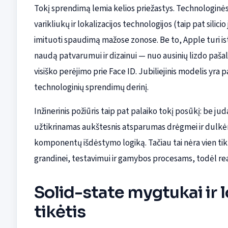
Tokį sprendimą lemia kelios priežastys. Technologin
varikliukų ir lokalizacijos technologijos (taip pat silicio
imituoti spaudimą mažose zonose. Be to, Apple turi is
naudą patvarumui ir dizainui — nuo ausinių lizdo paš
visiško perėjimo prie Face ID. Jubiliejinis modelis yra p
technologinių sprendimų derinį.
Inžinerinis požiūris taip pat palaiko tokį posūkį: be j
užtikrinamas aukštesnis atsparumas drėgmei ir dulkėms
komponentų išdėstymo logiką. Tačiau tai nėra vien tik 
grandinei, testavimui ir gamybos procesams, todėl reali
Solid-state mygtukai ir l
tikėtis