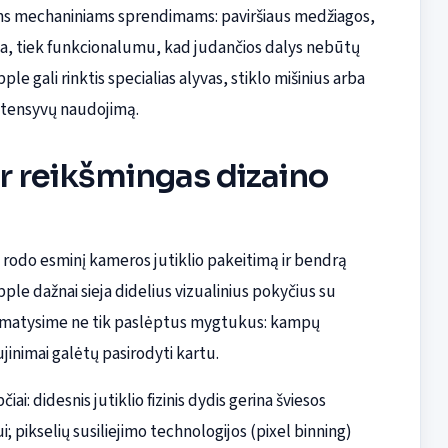
iems mechaniniams sprendimams: paviršiaus medžiagos,
ika, tiek funkcionalumu, kad judančios dalys nebūtų
le gali rinktis specialias alyvas, stiklo mišinius arba
intensyvų naudojimą.
ir reikšmingas dizaino
rodo esminį kameros jutiklio pakeitimą ir bendrą
Apple dažnai sieja didelius vizualinius pokyčius su
 kad matysime ne tik paslėptus mygtukus: kampų
jinimai galėtų pasirodyti kartu.
iai: didesnis jutiklio fizinis dydis gerina šviesos
 pikselių susiliejimo technologijos (pixel binning)