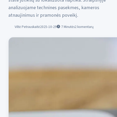
state jutiklių su lokalizuota haptika. Straipsnyje
analizuojame technines pasekmes, kameros
atnaujinimus ir pramonės poveikį.
Viltė Petrauskaitė
2025-10-29
7
Minutės
2 komentarų