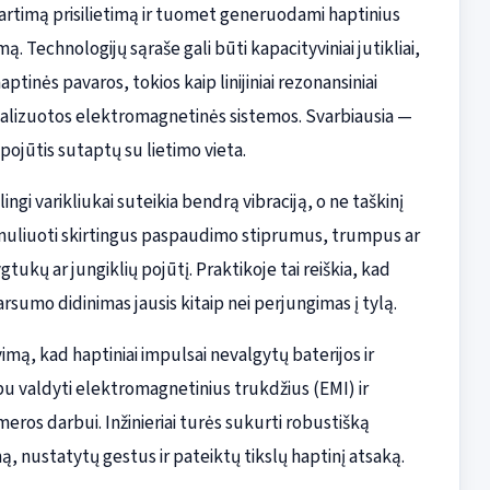
ar artimą prisilietimą ir tuomet generuodami haptinius
Technologijų sąraše gali būti kapacityviniai jutikliai,
aptinės pavaros, tokios kaip linijiniai rezonansiniai
lokalizuotos elektromagnetinės sistemos. Svarbiausia —
 pojūtis sutaptų su lietimo vieta.
ingi varikliukai suteikia bendrą vibraciją, o ne taškinį
 simuliuoti skirtingus paspaudimo stiprumus, trumpus ar
ygtukų ar jungiklių pojūtį. Praktikoje tai reiškia, kad
rsumo didinimas jausis kitaip nei perjungimas į tylą.
imą, kad haptiniai impulsai nevalgytų baterijos ir
u valdyti elektromagnetinius trukdžius (EMI) ir
meros darbui. Inžinieriai turės sukurti robustišką
mą, nustatytų gestus ir pateiktų tikslų haptinį atsaką.