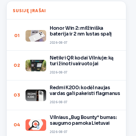
SUSIJĘ ĮRAŠAI
Honor Win 2: milžiniška
baterija ir 2 nm lustas spalį
01
2026-08-07
Netikri QR kodai Vilniuje: ką
turi žinoti vairuotojai
02
2026-08-07
Redmi K200: kodėl naujas
vardas gali pakeisti flagmanus
03
2026-08-07
Vilniaus „Bug Bounty“ bumas:
saugumo pamoka Lietuvai
04
2026-08-07