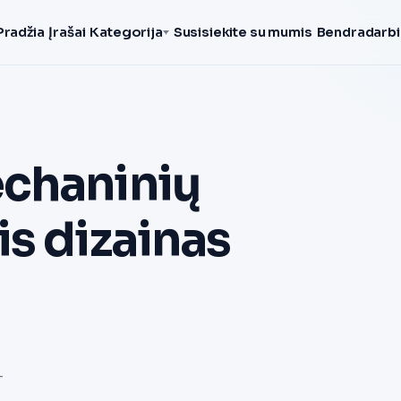
Pradžia
Įrašai
Kategorija
Susisiekite su mumis
Bendradarbi
echaninių
s dizainas
-