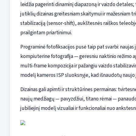
leidžia pagerinti dinaminį diapazoną ir vaizdo detales;
jutiklių dizainas greitesniam skaitymui ir mažesniam tr
stabilizaciją (sensor-shift), aukštesnės raiškos teleo
prailgintam priartinimui.
Programinė fotofiksacijos pusė taip pat svarbi: naujas 
kompiuterine fotografija — geresniu naktinio režimo
multi-frame kompozicija ir pažangiu vaizdo stabilizavi
modelį kameros ISP sluoksnyje, kad išnaudotų naujo j
Dizainas gali apimti ir struktūrines permainas: tvirtes
naujų medžiagų — pavyzdžiui, titano rėmai — panaudojima
jubiliejinį modelį vizualiai ir funkcionaliai nuo ankstesnių