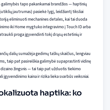
ės galimybės tapo pakankamai brandžios — haptinių
 jutiklių jautrumas) pasiekė lygį, leidžiantį tiksliai
toriją eliminuoti mechanines detales, kai tai duoda
alinimo iki Home mygtuko integravimo į Touch ID arba
atraukli proga įgyvendinti tokį drąsų estetinių ir
udančių dalių sumažėja gedimų taškų skaičius, lengviau
, taip pat pasireiškia galimybė supaprastinti vidinę
dizaino žingsnis — tai taip pat užduotis tiekimo
 įgyvendinimo kaina ir rizika lieka svarbūs veiksniai.
okalizuota haptika: ko