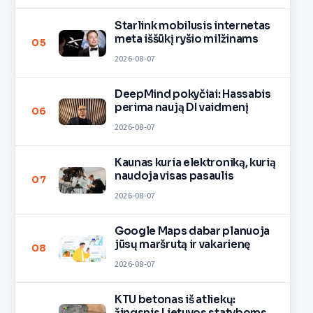
Starlink mobilusis internetas
meta iššūkį ryšio milžinams
05
2026-08-07
DeepMind pokyčiai: Hassabis
perima naują DI vaidmenį
06
2026-08-07
Kaunas kuria elektroniką, kurią
naudoja visas pasaulis
07
2026-08-07
Google Maps dabar planuoja
jūsų maršrutą ir vakarienę
08
2026-08-07
KTU betonas iš atliekų:
žingsnis Lietuvos statyboms