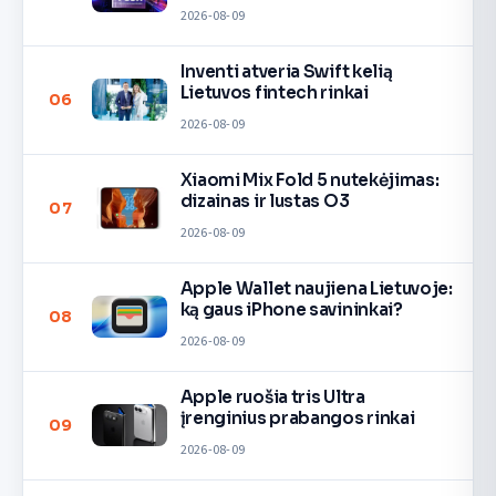
2026-08-09
Inventi atveria Swift kelią
Lietuvos fintech rinkai
06
2026-08-09
Xiaomi Mix Fold 5 nutekėjimas:
dizainas ir lustas O3
07
2026-08-09
Apple Wallet naujiena Lietuvoje:
ką gaus iPhone savininkai?
08
2026-08-09
Apple ruošia tris Ultra
įrenginius prabangos rinkai
09
2026-08-09