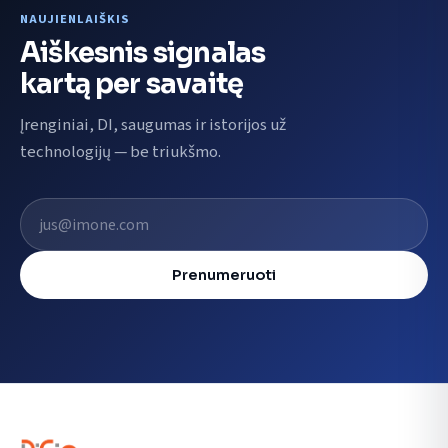
NAUJIENLAIŠKIS
Aiškesnis signalas
kartą per savaitę
Įrenginiai, DI, saugumas ir istorijos už
technologijų — be triukšmo.
El. pašto adresas
Prenumeruoti