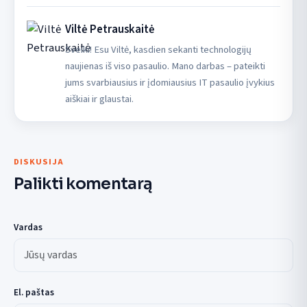
Viltė Petrauskaitė
Sveiki! Esu Viltė, kasdien sekanti technologijų
naujienas iš viso pasaulio. Mano darbas – pateikti
jums svarbiausius ir įdomiausius IT pasaulio įvykius
aiškiai ir glaustai.
DISKUSIJA
Palikti komentarą
Vardas
El. paštas