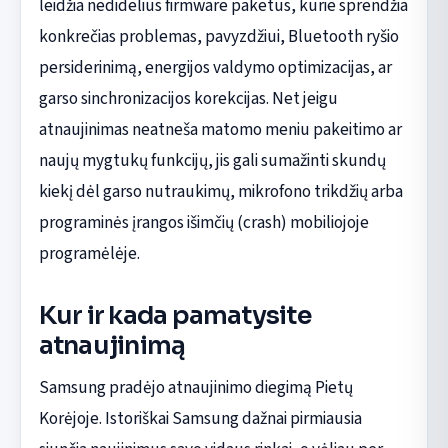
leidžia nedidelius firmware paketus, kurie sprendžia
konkrečias problemas, pavyzdžiui, Bluetooth ryšio
persiderinimą, energijos valdymo optimizacijas, ar
garso sinchronizacijos korekcijas. Net jeigu
atnaujinimas neatneša matomo meniu pakeitimo ar
naujų mygtukų funkcijų, jis gali sumažinti skundų
kiekį dėl garso nutraukimų, mikrofono trikdžių arba
programinės įrangos išimčių (crash) mobiliojoje
programėlėje.
Kur ir kada pamatysite
atnaujinimą
Samsung pradėjo atnaujinimo diegimą Pietų
Korėjoje. Istoriškai Samsung dažnai pirmiausia