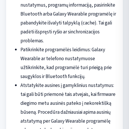
nustatymus, programų informaciją, pasirinkite
Bluetooth arba Galaxy Wearable programėlę ir
pabandykite išvalyti talpyklą (cache). Tai gali
padėti išspręsti ryšio ar sinchronizacijos
problemas.
Patikrinkite programėlės leidimus: Galaxy
Wearable ar telefono nustatymuose
užtikrinkite, kad programėlė turi prieigą prie
saugyklos ir Bluetooth funkcijų.
Atstatykite ausines į gamyklinius nustatymus:
tai gali būti priemonė tais atvejais, kai firmware
diegimo metu ausinės pateko į nekorektišką
būseną. Procedūra dažniausiai apima ausinių
atstatymą per Galaxy Wearable programėlę