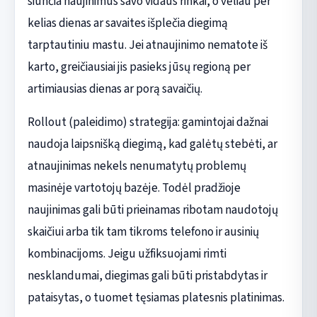
siunčia naujinimus savo vidaus rinkai, o vėliau per
kelias dienas ar savaites išplečia diegimą
tarptautiniu mastu. Jei atnaujinimo nematote iš
karto, greičiausiai jis pasieks jūsų regioną per
artimiausias dienas ar porą savaičių.
Rollout (paleidimo) strategija: gamintojai dažnai
naudoja laipsnišką diegimą, kad galėtų stebėti, ar
atnaujinimas nekels nenumatytų problemų
masinėje vartotojų bazėje. Todėl pradžioje
naujinimas gali būti prieinamas ribotam naudotojų
skaičiui arba tik tam tikroms telefono ir ausinių
kombinacijoms. Jeigu užfiksuojami rimti
nesklandumai, diegimas gali būti pristabdytas ir
pataisytas, o tuomet tęsiamas platesnis platinimas.