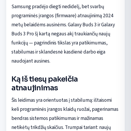
Samsung pradėjo diegti nedidelį, bet svarbų
programinės įrangos (firmware) atnaujinimą 2024
metų belaidėms ausinėms. Galaxy Buds 3 ir Galaxy
Buds 3 Pro šį kartą negaus akį traukiančių naujų
funkcijų — pagrindinis tikslas yra patikimumas,
stabilumas ir sklandesnė kasdienė darbo eiga
naudojant ausines.
Ką iš tiesų pakeičia
atnaujinimas
Šis leidimas yra orientuotas į stabilumą: ištaisomi
keli programinės įrangos klaidų ruožai, pagerinamas
bendras sistemos patikimumas ir mažinamas
netikėtų trikdžių skaičius. Trumpai tariant: naujų