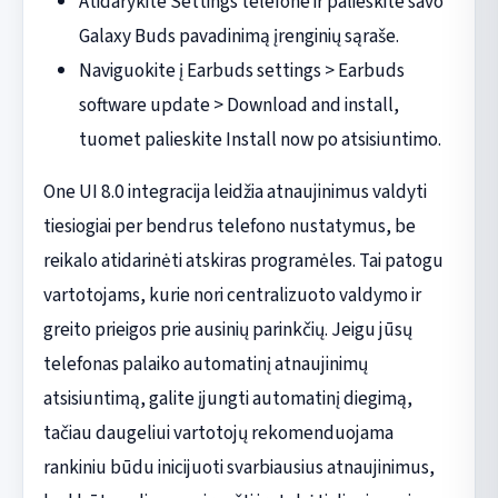
Atidarykite Settings telefone ir palieskite savo
Galaxy Buds pavadinimą įrenginių sąraše.
Naviguokite į Earbuds settings > Earbuds
software update > Download and install,
tuomet palieskite Install now po atsisiuntimo.
One UI 8.0 integracija leidžia atnaujinimus valdyti
tiesiogiai per bendrus telefono nustatymus, be
reikalo atidarinėti atskiras programėles. Tai patogu
vartotojams, kurie nori centralizuoto valdymo ir
greito prieigos prie ausinių parinkčių. Jeigu jūsų
telefonas palaiko automatinį atnaujinimų
atsisiuntimą, galite įjungti automatinį diegimą,
tačiau daugeliui vartotojų rekomenduojama
rankiniu būdu inicijuoti svarbiausius atnaujinimus,