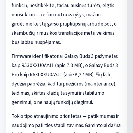
funkcijų nesitikėkite, tačiau ausinės turėtų elgtis
nuosekliau — rečiau nutrūks ryšys, mažiau
girdėsime keistų garso prapliūpsnių arba delsos, o
skambučių ir muzikos transliacijos metu veikimas
bus labiau nuspėjamas.
Firmware identifikatoriai: Galaxy Buds 3 pažymėtas
kaip R530XXU0AYJ1 (apie 7,3 MB), o Galaxy Buds 3
Pro kaip R630XXU0AYJ1 (apie 8,27 MB). Šių failų
dydžiai pabrėžia, kad tai priežiūros (maintenance)
leidimas, skirtas klaidų taisymui ir stabilumo
gerinimui, o ne naujų funkcijų diegimui.
Tokio tipo atnaujinimo prioritetas — patikimumas ir
naudojimo patirties stabilizavimas. Gamintojai dažnai