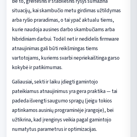
Be to, greitesnis ir stabilesnis ryšys sumažina
situacijų, kai skambučio metu girdimas užtildymas
arba ryšio praradimas, o tai ypač aktualu tiems,
kurie naudoja ausines darbo skambučiams arba
hibridiniam darbui. Todėl net ir nedidelis firmware
atnaujinimas gali būti reikšmingas tiems
vartotojams, kuriems svarbi nepriekaištinga garso
kokybė ir patikimumas.
Galiausiai, sekti ir laiku įdiegti gamintojo
pateikiamus atnaujinimus yra gera praktika — tai
padeda išvengti saugumo spragų (jeigu tokios
aptinkamos ausinių programinėje įrangoje), bei
užtikrina, kad įrenginys veikia pagal gamintojo
numatytus parametrus ir optimizacijas.