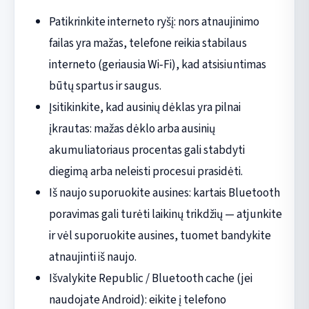
Patikrinkite interneto ryšį: nors atnaujinimo
failas yra mažas, telefone reikia stabilaus
interneto (geriausia Wi‑Fi), kad atsisiuntimas
būtų spartus ir saugus.
Įsitikinkite, kad ausinių dėklas yra pilnai
įkrautas: mažas dėklo arba ausinių
akumuliatoriaus procentas gali stabdyti
diegimą arba neleisti procesui prasidėti.
Iš naujo suporuokite ausines: kartais Bluetooth
poravimas gali turėti laikinų trikdžių — atjunkite
ir vėl suporuokite ausines, tuomet bandykite
atnaujinti iš naujo.
Išvalykite Republic / Bluetooth cache (jei
naudojate Android): eikite į telefono