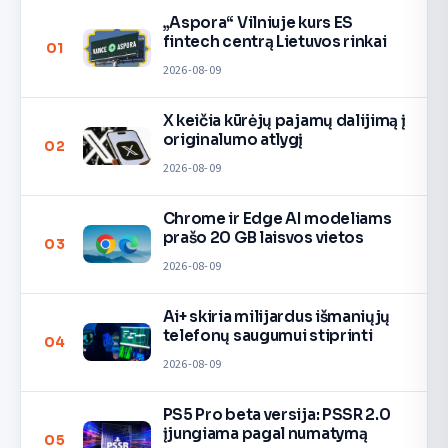
„Aspora“ Vilniuje kurs ES
fintech centrą Lietuvos rinkai
01
2026-08-09
X keičia kūrėjų pajamų dalijimą į
originalumo atlygį
02
2026-08-09
Chrome ir Edge AI modeliams
prašo 20 GB laisvos vietos
03
2026-08-09
Ai+ skiria milijardus išmaniųjų
telefonų saugumui stiprinti
04
2026-08-09
PS5 Pro beta versija: PSSR 2.0
įjungiama pagal numatymą
05