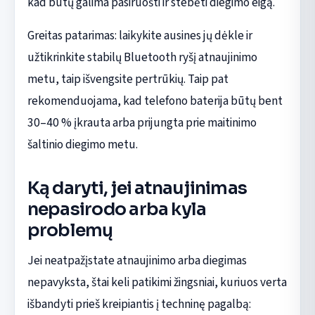
kad būtų galima pasiruošti ir stebėti diegimo eigą.
Greitas patarimas: laikykite ausines jų dėkle ir
užtikrinkite stabilų Bluetooth ryšį atnaujinimo
metu, taip išvengsite pertrūkių. Taip pat
rekomenduojama, kad telefono baterija būtų bent
30–40 % įkrauta arba prijungta prie maitinimo
šaltinio diegimo metu.
Ką daryti, jei atnaujinimas
nepasirodo arba kyla
problemų
Jei neatpažįstate atnaujinimo arba diegimas
nepavyksta, štai keli patikimi žingsniai, kuriuos verta
išbandyti prieš kreipiantis į techninę pagalbą: