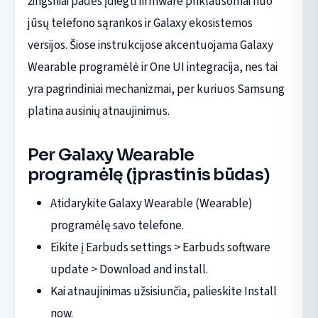
žingsniai padės įdiegti firmware priklausomai nuo
jūsų telefono sąrankos ir Galaxy ekosistemos
versijos. Šiose instrukcijose akcentuojama Galaxy
Wearable programėlė ir One UI integracija, nes tai
yra pagrindiniai mechanizmai, per kuriuos Samsung
platina ausinių atnaujinimus.
Per Galaxy Wearable
programėlę (įprastinis būdas)
Atidarykite Galaxy Wearable (Wearable)
programėlę savo telefone.
Eikite į Earbuds settings > Earbuds software
update > Download and install.
Kai atnaujinimas užsisiunčia, palieskite Install
now.