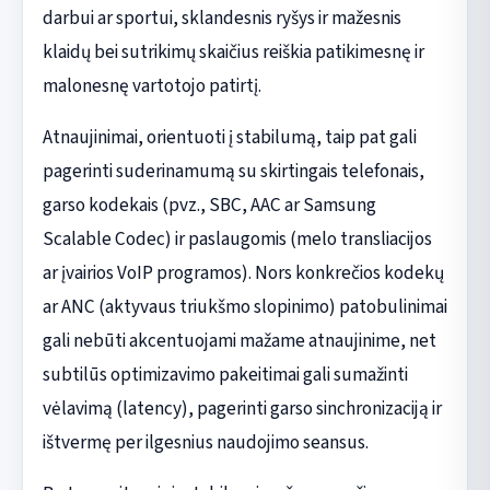
darbui ar sportui, sklandesnis ryšys ir mažesnis
klaidų bei sutrikimų skaičius reiškia patikimesnę ir
malonesnę vartotojo patirtį.
Atnaujinimai, orientuoti į stabilumą, taip pat gali
pagerinti suderinamumą su skirtingais telefonais,
garso kodekais (pvz., SBC, AAC ar Samsung
Scalable Codec) ir paslaugomis (melo transliacijos
ar įvairios VoIP programos). Nors konkrečios kodekų
ar ANC (aktyvaus triukšmo slopinimo) patobulinimai
gali nebūti akcentuojami mažame atnaujinime, net
subtilūs optimizavimo pakeitimai gali sumažinti
vėlavimą (latency), pagerinti garso sinchronizaciją ir
ištvermę per ilgesnius naudojimo seansus.