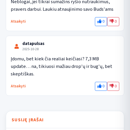
Neblogai, jei tikrai sumažins ryšio nutraukimus, 
pravers darbui. Laukiu atnaujinimo savo Buds'ams
0
0
Atsakyti
datapulsas
2025-10-28
Įdomu, bet kiek čia realiai keičiasi? 7,3 MB 
update… na, tikiuosi mažiau drop'ų ir bug'ų, bet 
skeptiškas.
0
0
Atsakyti
SUSIJĘ ĮRAŠAI