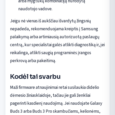
arba mygtukų kombinaciją nurodytą
naudotojo vadove.
Jeigu nė vienas iš aukščiau išvardytų žingsnių
nepadeda, rekomenduojama kreiptis į Samsung
palaikymą arba artimiausią autorizuotą paslaugų
centrą, kur specialistai galės atlikti diagnostiką ir, jei
reikalinga, atlikti saugią programinės įrangos
perkrovą arba pakeitimą.
Kodėl tai svarbu
Maži firmware atnaujinimai retai susilaukia didelio
dėmesio žiniasklaidoje, tačiau jie gali ženkliai
pagerinti kasdienį naudojimą. Jei naudojate Galaxy
Buds 3 arba Buds 3 Pro skambučiams, kelionėms,