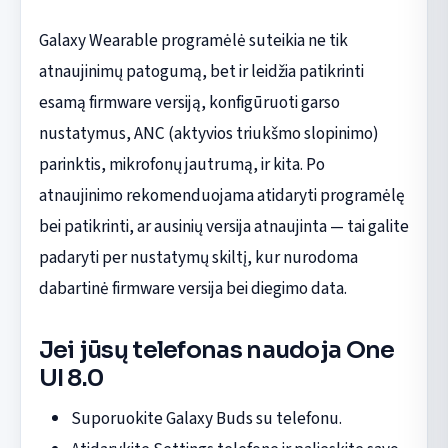
Galaxy Wearable programėlė suteikia ne tik
atnaujinimų patogumą, bet ir leidžia patikrinti
esamą firmware versiją, konfigūruoti garso
nustatymus, ANC (aktyvios triukšmo slopinimo)
parinktis, mikrofonų jautrumą, ir kita. Po
atnaujinimo rekomenduojama atidaryti programėlę
bei patikrinti, ar ausinių versija atnaujinta — tai galite
padaryti per nustatymų skiltį, kur nurodoma
dabartinė firmware versija bei diegimo data.
Jei jūsų telefonas naudoja One
UI 8.0
Suporuokite Galaxy Buds su telefonu.