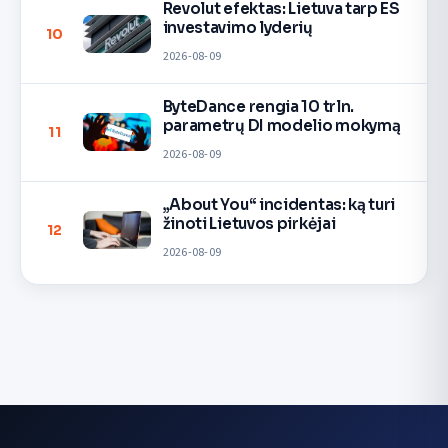
Revolut efektas: Lietuva tarp ES
investavimo lyderių
10
2026-08-09
ByteDance rengia 10 trln.
parametrų DI modelio mokymą
11
2026-08-09
„About You“ incidentas: ką turi
žinoti Lietuvos pirkėjai
12
2026-08-09