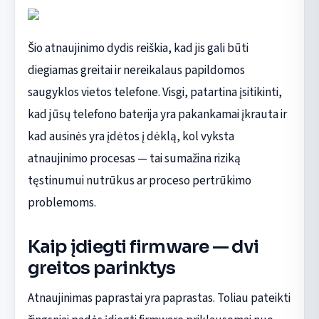
Šio atnaujinimo dydis reiškia, kad jis gali būti
diegiamas greitai ir nereikalaus papildomos
saugyklos vietos telefone. Visgi, patartina įsitikinti,
kad jūsų telefono baterija yra pakankamai įkrauta ir
kad ausinės yra įdėtos į dėklą, kol vyksta
atnaujinimo procesas — tai sumažina riziką
tęstinumui nutrūkus ar proceso pertrūkimo
problemoms.
Kaip įdiegti firmware — dvi
greitos parinktys
Atnaujinimas paprastai yra paprastas. Toliau pateikti