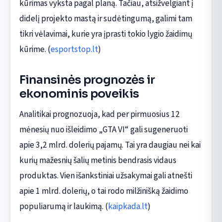
kūrimas vyksta pagal planą. Tačiau, atsižvelgiant į
didelį projekto mastą ir sudėtingumą, galimi tam
tikri vėlavimai, kurie yra įprasti tokio lygio žaidimų
kūrime. (
esportstop.lt
)
Finansinės prognozės ir
ekonominis poveikis
Analitikai prognozuoja, kad per pirmuosius 12
mėnesių nuo išleidimo „GTA VI“ gali sugeneruoti
apie 3,2 mlrd. dolerių pajamų. Tai yra daugiau nei kai
kurių mažesnių šalių metinis bendrasis vidaus
produktas. Vien išankstiniai užsakymai gali atnešti
apie 1 mlrd. dolerių, o tai rodo milžinišką žaidimo
populiarumą ir laukimą. (
kaipkada.lt
)