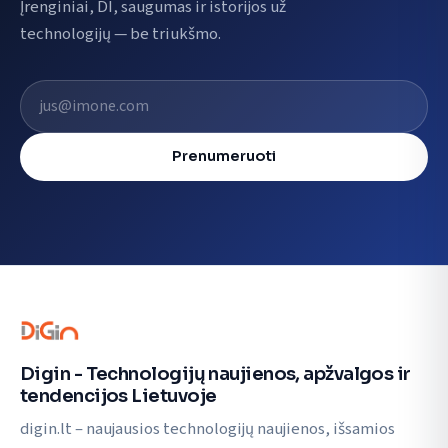
Įrenginiai, DI, saugumas ir istorijos už
technologijų — be triukšmo.
El. pašto adresas
Prenumeruoti
Digin - Technologijų naujienos, apžvalgos ir
tendencijos Lietuvoje
digin.lt – naujausios technologijų naujienos, išsamios