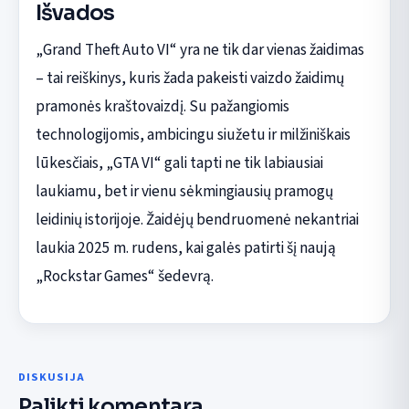
Išvados
„Grand Theft Auto VI“ yra ne tik dar vienas žaidimas
– tai reiškinys, kuris žada pakeisti vaizdo žaidimų
pramonės kraštovaizdį. Su pažangiomis
technologijomis, ambicingu siužetu ir milžiniškais
lūkesčiais, „GTA VI“ gali tapti ne tik labiausiai
laukiamu, bet ir vienu sėkmingiausių pramogų
leidinių istorijoje. Žaidėjų bendruomenė nekantriai
laukia 2025 m. rudens, kai galės patirti šį naują
„Rockstar Games“ šedevrą.
DISKUSIJA
Palikti komentarą