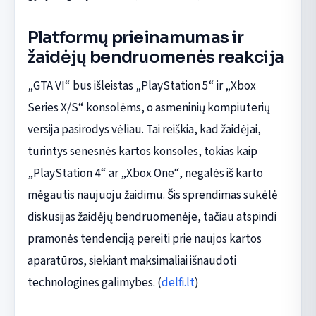
Platformų prieinamumas ir
žaidėjų bendruomenės reakcija
„GTA VI“ bus išleistas „PlayStation 5“ ir „Xbox
Series X/S“ konsolėms, o asmeninių kompiuterių
versija pasirodys vėliau. Tai reiškia, kad žaidėjai,
turintys senesnės kartos konsoles, tokias kaip
„PlayStation 4“ ar „Xbox One“, negalės iš karto
mėgautis naujuoju žaidimu. Šis sprendimas sukėlė
diskusijas žaidėjų bendruomenėje, tačiau atspindi
pramonės tendenciją pereiti prie naujos kartos
aparatūros, siekiant maksimaliai išnaudoti
technologines galimybes. (
delfi.lt
)