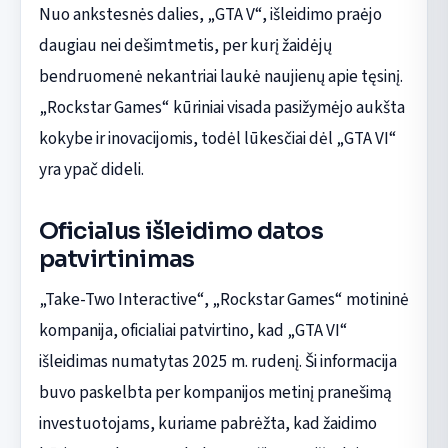
Nuo ankstesnės dalies, „GTA V“, išleidimo praėjo
daugiau nei dešimtmetis, per kurį žaidėjų
bendruomenė nekantriai laukė naujienų apie tęsinį.
„Rockstar Games“ kūriniai visada pasižymėjo aukšta
kokybe ir inovacijomis, todėl lūkesčiai dėl „GTA VI“
yra ypač dideli.
Oficialus išleidimo datos
patvirtinimas
„Take-Two Interactive“, „Rockstar Games“ motininė
kompanija, oficialiai patvirtino, kad „GTA VI“
išleidimas numatytas 2025 m. rudenį. Ši informacija
buvo paskelbta per kompanijos metinį pranešimą
investuotojams, kuriame pabrėžta, kad žaidimo