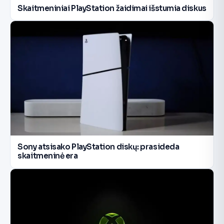
Skaitmeniniai PlayStation žaidimai išstumia diskus
Sony atsisako PlayStation diskų: prasideda
skaitmeninė era