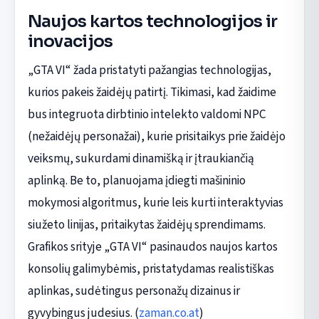
Naujos kartos technologijos ir
inovacijos
„GTA VI“ žada pristatyti pažangias technologijas,
kurios pakeis žaidėjų patirtį. Tikimasi, kad žaidime
bus integruota dirbtinio intelekto valdomi NPC
(nežaidėjų personažai), kurie prisitaikys prie žaidėjo
veiksmų, sukurdami dinamišką ir įtraukiančią
aplinką. Be to, planuojama įdiegti mašininio
mokymosi algoritmus, kurie leis kurti interaktyvias
siužeto linijas, pritaikytas žaidėjų sprendimams.
Grafikos srityje „GTA VI“ pasinaudos naujos kartos
konsolių galimybėmis, pristatydamas realistiškas
aplinkas, sudėtingus personažų dizainus ir
gyvybingus judesius. (
zaman.co.at
)