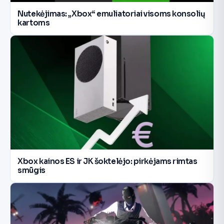
Nutekėjimas: „Xbox“ emuliatoriai visoms konsolių
kartoms
Xbox kainos ES ir JK šoktelėjo: pirkėjams rimtas
smūgis