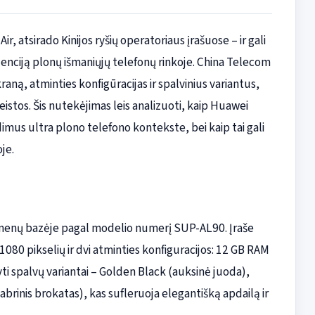
ir, atsirado Kinijos ryšių operatoriaus įrašuose – ir gali
enciją plonų išmaniųjų telefonų rinkoje. China Telecom
raną, atminties konfigūracijas ir spalvinius variantus,
leistos. Šis nutekėjimas leis analizuoti, kaip Huawei
dimus ultra plono telefono kontekste, bei kaip tai gali
je.
enų bazėje pagal modelio numerį SUP-AL90. Įraše
080 pikselių ir dvi atminties konfiguracijos: 12 GB RAM
ti spalvų variantai – Golden Black (auksinė juoda),
abrinis brokatas), kas sufleruoja elegantišką apdailą ir