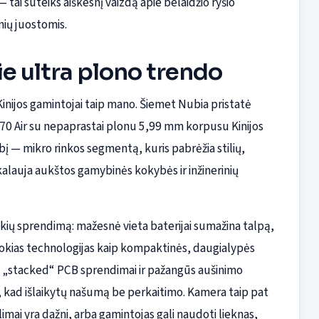
tai suteiks aiškesnį vaizdą apie belaidžio ryšio
ių juostomis.
ie ultra plono trendo
Kinijos gamintojai taip mano. Šiemet Nubia pristatė
X70 Air su nepaprastai plonu 5,99 mm korpusu Kinijos
albį — mikro rinkos segmentą, kuris pabrėžia stilių,
alauja aukštos gamybinės kokybės ir inžinerinių
šūkių sprendimą: mažesnė vieta baterijai sumažina talpą,
ja tokias technologijas kaip kompaktinės, daugialypės
, „stacked“ PCB sprendimai ir pažangūs aušinimo
), kad išlaikytų našumą be perkaitimo. Kamera taip pat
imai yra dažni, arba gamintojas gali naudoti lieknas,