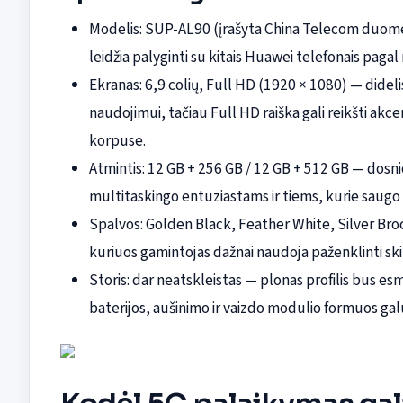
Modelis: SUP-AL90 (įrašyta China Telecom duomen
leidžia palyginti su kitais Huawei telefonais pagal 
Ekranas: 6,9 colių, Full HD (1920 × 1080) — dideli
naudojimui, tačiau Full HD raiška gali reikšti ak
korpuse.
Atmintis: 12 GB + 256 GB / 12 GB + 512 GB — dosn
multitaskingo entuziastams ir tiems, kurie saugo
Spalvos: Golden Black, Feather White, Silver Broca
kuriuos gamintojas dažnai naudoja paženklinti ski
Storis: dar neatskleistas — plonas profilis bus es
baterijos, aušinimo ir vaizdo modulio formuos gal