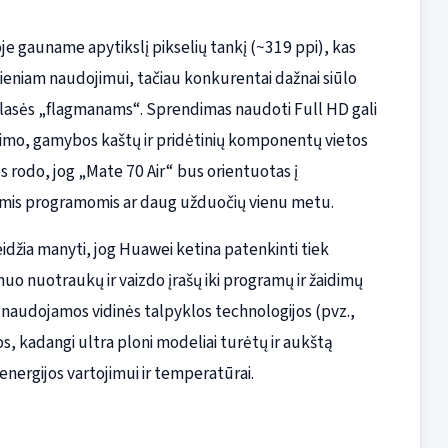
oje gauname apytikslį pikselių tankį (~319 ppi), kas
eniam naudojimui, tačiau konkurentai dažnai siūlo
lasės „flagmanams“. Sprendimas naudoti Full HD gali
imo, gamybos kaštų ir pridėtinių komponentų vietos
 rodo, jog „Mate 70 Air“ bus orientuotas į
omis programomis ar daug užduočių vienu metu.
eidžia manyti, jog Huawei ketina patenkinti tiek
uo nuotraukų ir vaizdo įrašų iki programų ir žaidimų
 naudojamos vidinės talpyklos technologijos (pvz.,
os, kadangi ultra ploni modeliai turėtų ir aukštą
nergijos vartojimui ir temperatūrai.