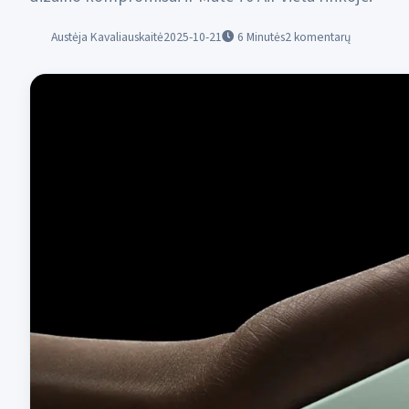
Austėja Kavaliauskaitė
2025-10-21
6
Minutės
2 komentarų