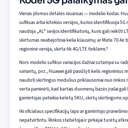
Kodėl 5G palaikymas gali
Vienas įdomus detalės niuansas — modelio kodas. Hu
sufiksas arba kitokios versijos, kurios identifikuoja 5G 
naudoja „AL“ serijos identifikatorių, kuris gali reikšti 
skirtumas neabejotinai kelia klausimų: ar Mate 70 Air 
regioninė versija, skirta tik 4G/LTE tinklams?
Nors modelio sufikso variacijos dažnai sutampa su rad
variantų, pvz., Huawei gali pasiūlyti kelis regioninius
naudoti skirtingus modulius priklausomai nuo rinkos r
verta paminėti, kad kartais duomenų bazės įrašai gali b
gamintojas pateikia keletą SKU, skirtų skirtingoms oper
Iki oficialaus specifikacijų lapo ar gamintojo pranešim
nepatvirtintu. Rinkos stebėtojai ir pirkėjai turėtų atkr