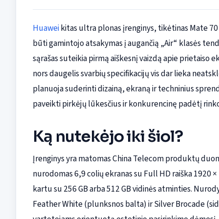
Huawei
kitas ultra plonas įrenginys, tikėtinas Mate 70 A
būti gamintojo atsakymas į augančią „Air“ klasės tend
sąrašas suteikia pirmą aiškesnį vaizdą apie prietaiso ek
nors daugelis svarbių specifikacijų vis dar lieka neatsk
planuoja suderinti dizainą, ekraną ir techninius spren
paveikti pirkėjų lūkesčius ir konkurencinę padėtį rinko
Ką nutekėjo iki šiol?
Įrenginys yra matomas China Telecom produktų duom
nurodomas 6,9 colių ekranas su Full HD raiška 1920 × 1
kartu su 256 GB arba 512 GB vidinės atminties. Nurody
Feather White (plunksnos balta) ir Silver Brocade (sid