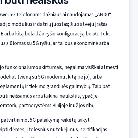
 būti neaiškus
awei 5G telefonams dažniausiai naudojamas „AN00“
radijo modulius ir dažnių juostas; šiuo atveju įrašas
LTE arba kitą belaidžio ryšio konfigūraciją be 5G. Toks
bus siūlomas su 5G ryšiu, ar tai bus ekonominė arba
ijo funkcionalumo skirtumais, negalima visiškai atmesti
 modelius (vieną su 5G modemu, kitą be jo), arba
eglamentų ir tiekimo grandinės galimybių. Taip pat
ūti neišsamūs arba laikinai netikslūs, ypač jei
atorių partnerystėms Kinijoje ir už jos ribų.
o patvirtinimo, 5G palaikymą reikėtų laikyti
eipti dėmesį į tolesnius nutekėjimus, sertifikacijas