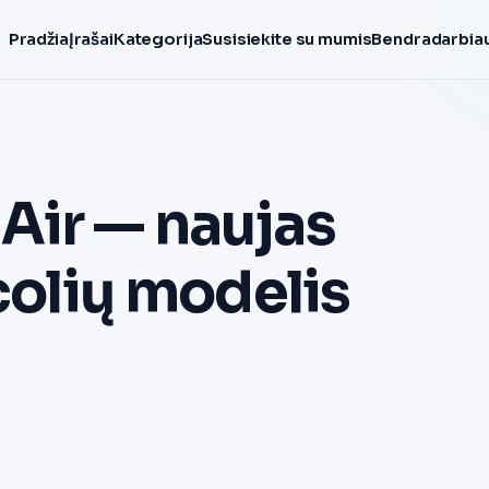
Pradžia
Įrašai
Kategorija
Susisiekite su mumis
Bendradarbiau
Air — naujas
 colių modelis