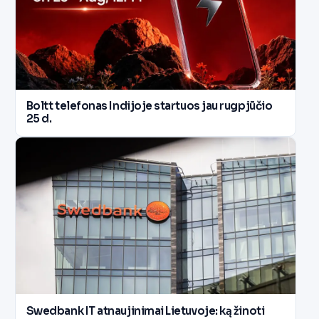
Boltt telefonas Indijoje startuos jau rugpjūčio
25 d.
Swedbank IT atnaujinimai Lietuvoje: ką žinoti