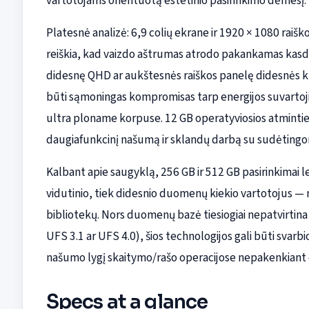
vartotojams orientuotą estetinio pasirinkimo dėmesį.
Platesnė analizė: 6,9 colių ekrane ir 1920 × 1080 raišk
reiškia, kad vaizdo aštrumas atrodo pakankamas kasdi
didesnę QHD ar aukštesnės raiškos panelę didesnės k
būti sąmoningas kompromisas tarp energijos suvartoj
ultra ploname korpuse. 12 GB operatyviosios atminties
daugiafunkcinį našumą ir sklandų darbą su sudėting
Kalbant apie saugyklą, 256 GB ir 512 GB pasirinkimai l
vidutinio, tiek didesnio duomenų kiekio vartotojus — n
bibliotekų. Nors duomenų bazė tiesiogiai nepatvirtina
UFS 3.1 ar UFS 4.0), šios technologijos gali būti svarbi
našumo lygį skaitymo/rašo operacijose nepakenkiant e
Specs at a glance