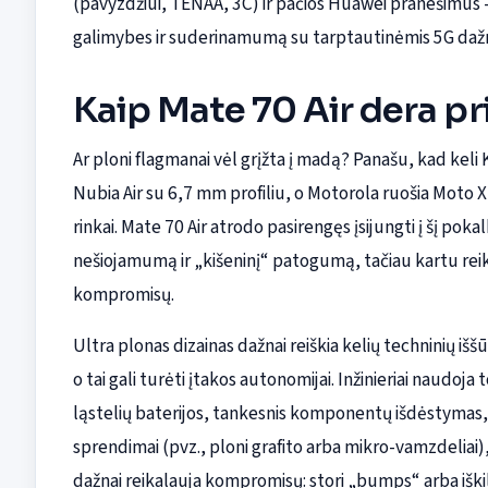
(pavyzdžiui, TENAA, 3C) ir pačios Huawei pranešimus — 
galimybes ir suderinamumą su tarptautinėmis 5G dažn
Kaip Mate 70 Air dera pr
Ar ploni flagmanai vėl grįžta į madą? Panašu, kad keli 
Nubia Air su 6,7 mm profiliu, o Motorola ruošia Moto 
rinkai. Mate 70 Air atrodo pasirengęs įsijungti į šį pok
nešiojamumą ir „kišeninį“ patogumą, tačiau kartu reik
kompromisų.
Ultra plonas dizainas dažnai reiškia kelių techninių iš
o tai gali turėti įtakos autonomijai. Inžinieriai naudo
ląstelių baterijos, tankesnis komponentų išdėstymas
sprendimai (pvz., ploni grafito arba mikro-vamzdeliai
dažnai reikalauja kompromisų: stori „bumps“ arba iškil