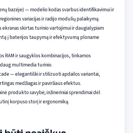
ų bazėje) — modelio kodas svarbus identifikavimui ir
regionines variacijas ir radijo modulių palaikymą.
s ekranas skirtas turinio vartojimui ir daugialypiam
centą į baterijos taupymą ir efektyvumą ploname
ios RAM ir saugyklos kombinacijos, tinkamos
 daug multimedia turinio.
de — elegantiški ir stilizuoti apdailos variantai,
rtingas medžiagas ir paviršiaus efektus.
minė produkto savybė; inžineriniai sprendimai dėl
utinį korpuso storį ir ergonomiką.