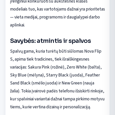
įrenginiui konkuruoti su aukštesnės klasės
modeliais tuo, kas vartotojams dažnai yra prioritetas
— vieta medijai, programoms ir daugialypei darbo
aplinkai.
Savybės: atmintis ir spalvos
Spalvų gama, kuria turėtų būti siūlomas Nova Flip
S, apima tiek tradicines, tiek išraiškingesnes
variacijas: Sakura Pink (rožinė), Zero White (balta),
Sky Blue (mėlyna), Starry Black (juoda), Feather
Sand Black (smėlio juoda) ir New Green (nauja
žalia). Tokia įvairovė padės telefonu išsiskirti rinkoje,
kur spalviniai variantai dažnai tampa pirkimo motyvu
tiems, kurie vertina dizainą ir personalizaciją.