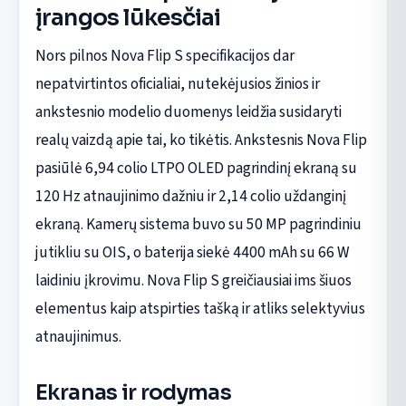
įrangos lūkesčiai
Nors pilnos Nova Flip S specifikacijos dar
nepatvirtintos oficialiai, nutekėjusios žinios ir
ankstesnio modelio duomenys leidžia susidaryti
realų vaizdą apie tai, ko tikėtis. Ankstesnis Nova Flip
pasiūlė 6,94 colio LTPO OLED pagrindinį ekraną su
120 Hz atnaujinimo dažniu ir 2,14 colio uždanginį
ekraną. Kamerų sistema buvo su 50 MP pagrindiniu
jutikliu su OIS, o baterija siekė 4400 mAh su 66 W
laidiniu įkrovimu. Nova Flip S greičiausiai ims šiuos
elementus kaip atspirties tašką ir atliks selektyvius
atnaujinimus.
Ekranas ir rodymas