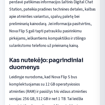
perdavė patikimas informacijos šaltinis Digital Chat
Station, pateikia pradines technines detales, kalbas
apie atminties variantus, spalvų paletę bei
preliminarią kainodarą. Jei informacija pasitvirtins,
Nova Flip S gali tapti patraukliu pasirinkimu
pirkėjams, ieškantiems kompaktiško ir stilingo
sulankstomo telefono už prieinamą kainą.
Kas nutekėjo: pagrindiniai
duomenys
Leidinyje nurodoma, kad Nova Flip S bus
komplektuojamas su 12 GB operatyviosios
atminties (RAM) ir pasiūlys tris vidaus atminties
versijas: 256 GB, 512 GB ir net 1 TB. Tai leidžia