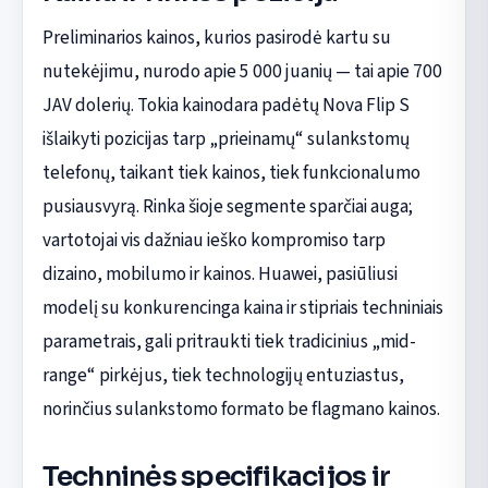
Preliminarios kainos, kurios pasirodė kartu su
nutekėjimu, nurodo apie 5 000 juanių — tai apie 700
JAV dolerių. Tokia kainodara padėtų Nova Flip S
išlaikyti pozicijas tarp „prieinamų“ sulankstomų
telefonų, taikant tiek kainos, tiek funkcionalumo
pusiausvyrą. Rinka šioje segmente sparčiai auga;
vartotojai vis dažniau ieško kompromiso tarp
dizaino, mobilumo ir kainos. Huawei, pasiūliusi
modelį su konkurencinga kaina ir stipriais techniniais
parametrais, gali pritraukti tiek tradicinius „mid-
range“ pirkėjus, tiek technologijų entuziastus,
norinčius sulankstomo formato be flagmano kainos.
Techninės specifikacijos ir