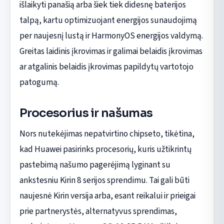
išlaikyti panašią arba šiek tiek didesnę baterijos
talpą, kartu optimizuojant energijos sunaudojimą
per naujesnį lustą ir HarmonyOS energijos valdymą.
Greitas laidinis įkrovimas ir galimai belaidis įkrovimas
ar atgalinis belaidis įkrovimas papildytų vartotojo
patogumą.
Procesorius ir našumas
Nors nutekėjimas nepatvirtino chipseto, tikėtina,
kad Huawei pasirinks procesorių, kuris užtikrintų
pastebimą našumo pagerėjimą lyginant su
ankstesniu Kirin 8 serijos sprendimu. Tai gali būti
naujesnė Kirin versija arba, esant reikalui ir prieigai
prie partnerystės, alternatyvus sprendimas,