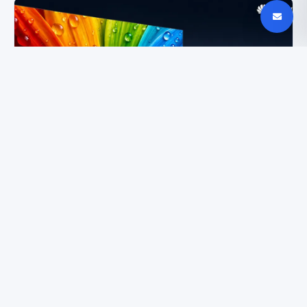
Huawei RGB-MiniLED televizorius stebina kaina ir
spalvomis