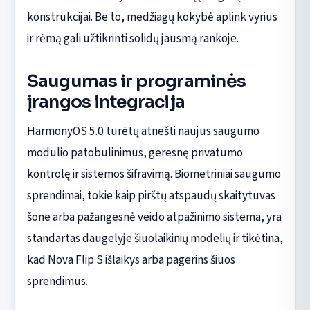
konstrukcijai. Be to, medžiagų kokybė aplink vyrius
ir rėmą gali užtikrinti solidų jausmą rankoje.
Saugumas ir programinės
įrangos integracija
HarmonyOS 5.0 turėtų atnešti naujus saugumo
modulio patobulinimus, geresnę privatumo
kontrolę ir sistemos šifravimą. Biometriniai saugumo
sprendimai, tokie kaip pirštų atspaudų skaitytuvas
šone arba pažangesnė veido atpažinimo sistema, yra
standartas daugelyje šiuolaikinių modelių ir tikėtina,
kad Nova Flip S išlaikys arba pagerins šiuos
sprendimus.