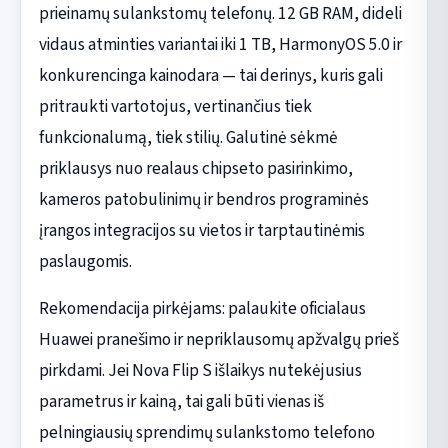
prieinamų sulankstomų telefonų. 12 GB RAM, dideli
vidaus atminties variantai iki 1 TB, HarmonyOS 5.0 ir
konkurencinga kainodara — tai derinys, kuris gali
pritraukti vartotojus, vertinančius tiek
funkcionalumą, tiek stilių. Galutinė sėkmė
priklausys nuo realaus chipseto pasirinkimo,
kameros patobulinimų ir bendros programinės
įrangos integracijos su vietos ir tarptautinėmis
paslaugomis.
Rekomendacija pirkėjams: palaukite oficialaus
Huawei pranešimo ir nepriklausomų apžvalgų prieš
pirkdami. Jei Nova Flip S išlaikys nutekėjusius
parametrus ir kainą, tai gali būti vienas iš
pelningiausių sprendimų sulankstomo telefono