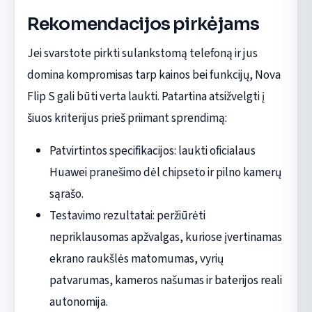
Rekomendacijos pirkėjams
Jei svarstote pirkti sulankstomą telefoną ir jus
domina kompromisas tarp kainos bei funkcijų, Nova
Flip S gali būti verta laukti. Patartina atsižvelgti į
šiuos kriterijus prieš priimant sprendimą:
Patvirtintos specifikacijos: laukti oficialaus
Huawei pranešimo dėl chipseto ir pilno kamerų
sąrašo.
Testavimo rezultatai: peržiūrėti
nepriklausomas apžvalgas, kuriose įvertinamas
ekrano raukšlės matomumas, vyrių
patvarumas, kameros našumas ir baterijos reali
autonomija.