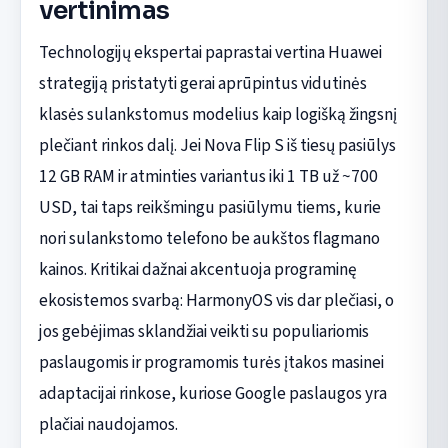
vertinimas
Technologijų ekspertai paprastai vertina Huawei
strategiją pristatyti gerai aprūpintus vidutinės
klasės sulankstomus modelius kaip logišką žingsnį
plečiant rinkos dalį. Jei Nova Flip S iš tiesų pasiūlys
12 GB RAM ir atminties variantus iki 1 TB už ~700
USD, tai taps reikšmingu pasiūlymu tiems, kurie
nori sulankstomo telefono be aukštos flagmano
kainos. Kritikai dažnai akcentuoja programinę
ekosistemos svarbą: HarmonyOS vis dar plečiasi, o
jos gebėjimas sklandžiai veikti su populiariomis
paslaugomis ir programomis turės įtakos masinei
adaptacijai rinkose, kuriose Google paslaugos yra
plačiai naudojamos.