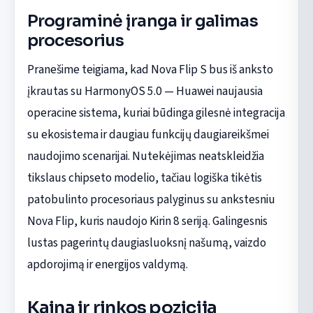
Programinė įranga ir galimas
procesorius
Pranešime teigiama, kad Nova Flip S bus iš anksto
įkrautas su HarmonyOS 5.0 — Huawei naujausia
operacine sistema, kuriai būdinga gilesnė integracija
su ekosistema ir daugiau funkcijų daugiareikšmei
naudojimo scenarijai. Nutekėjimas neatskleidžia
tikslaus chipseto modelio, tačiau logiška tikėtis
patobulinto procesoriaus palyginus su ankstesniu
Nova Flip, kuris naudojo Kirin 8 seriją. Galingesnis
lustas pagerintų daugiasluoksnį našumą, vaizdo
apdorojimą ir energijos valdymą.
Kaina ir rinkos pozicija