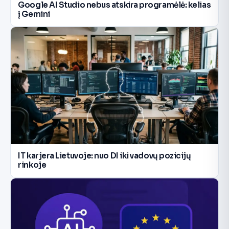
Google AI Studio nebus atskira programėlė: kelias
į Gemini
IT karjera Lietuvoje: nuo DI iki vadovų pozicijų
rinkoje