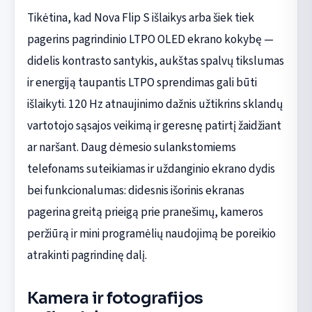
Tikėtina, kad Nova Flip S išlaikys arba šiek tiek
pagerins pagrindinio LTPO OLED ekrano kokybę —
didelis kontrasto santykis, aukštas spalvų tikslumas
ir energiją taupantis LTPO sprendimas gali būti
išlaikyti. 120 Hz atnaujinimo dažnis užtikrins sklandų
vartotojo sąsajos veikimą ir geresnę patirtį žaidžiant
ar naršant. Daug dėmesio sulankstomiems
telefonams suteikiamas ir uždanginio ekrano dydis
bei funkcionalumas: didesnis išorinis ekranas
pagerina greitą prieigą prie pranešimų, kameros
peržiūrą ir mini programėlių naudojimą be poreikio
atrakinti pagrindinę dalį.
Kamera ir fotografijos