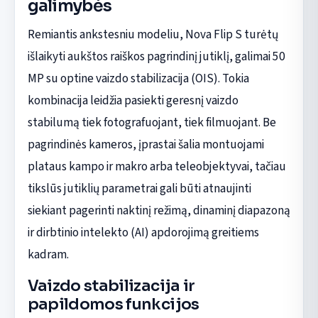
galimybės
Remiantis ankstesniu modeliu, Nova Flip S turėtų
išlaikyti aukštos raiškos pagrindinį jutiklį, galimai 50
MP su optine vaizdo stabilizacija (OIS). Tokia
kombinacija leidžia pasiekti geresnį vaizdo
stabilumą tiek fotografuojant, tiek filmuojant. Be
pagrindinės kameros, įprastai šalia montuojami
plataus kampo ir makro arba teleobjektyvai, tačiau
tikslūs jutiklių parametrai gali būti atnaujinti
siekiant pagerinti naktinį režimą, dinaminį diapazoną
ir dirbtinio intelekto (AI) apdorojimą greitiems
kadram.
Vaizdo stabilizacija ir
papildomos funkcijos