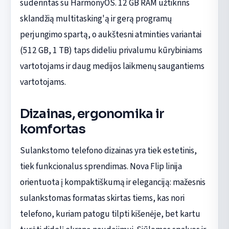
suderintas su HarmonyOS. 12 GB RAM užtikrins
sklandžią multitasking'ą ir gerą programų
perjungimo spartą, o aukštesni atminties variantai
(512 GB, 1 TB) taps dideliu privalumu kūrybiniams
vartotojams ir daug medijos laikmenų saugantiems
vartotojams.
Dizainas, ergonomika ir
komfortas
Sulankstomo telefono dizainas yra tiek estetinis,
tiek funkcionalus sprendimas. Nova Flip linija
orientuota į kompaktiškumą ir eleganciją: mažesnis
sulankstomas formatas skirtas tiems, kas nori
telefono, kuriam patogu tilpti kišenėje, bet kartu