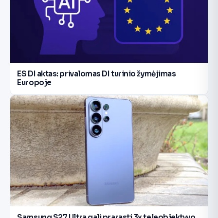
ES DI aktas: privalomas DI turinio žymėjimas
Europoje
Samsung S27 Ultra gali prarasti 3x teleobjektyvo