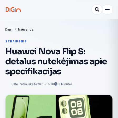
Digin
Naujienos
STRAIPSNIS
Huawei Nova Flip S:
detalus nutekėjimas apie
specifikacijas
Viltė Petrauskaitė
2025-09-20
8
Minutės