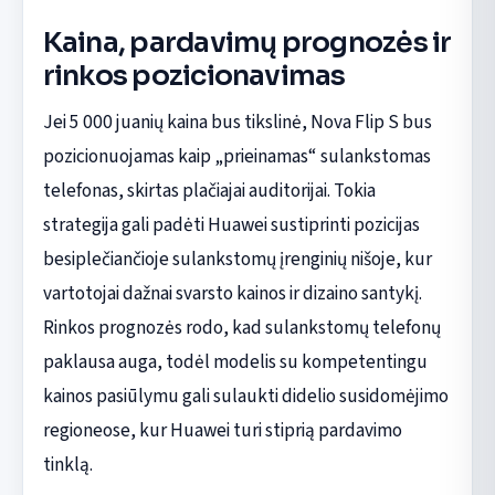
Kaina, pardavimų prognozės ir
rinkos pozicionavimas
Jei 5 000 juanių kaina bus tikslinė, Nova Flip S bus
pozicionuojamas kaip „prieinamas“ sulankstomas
telefonas, skirtas plačiajai auditorijai. Tokia
strategija gali padėti Huawei sustiprinti pozicijas
besiplečiančioje sulankstomų įrenginių nišoje, kur
vartotojai dažnai svarsto kainos ir dizaino santykį.
Rinkos prognozės rodo, kad sulankstomų telefonų
paklausa auga, todėl modelis su kompetentingu
kainos pasiūlymu gali sulaukti didelio susidomėjimo
regioneose, kur Huawei turi stiprią pardavimo
tinklą.