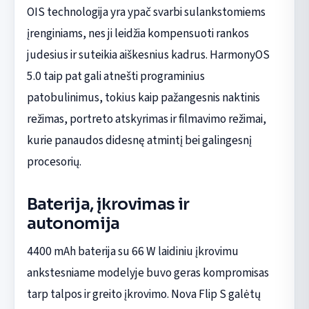
OIS technologija yra ypač svarbi sulankstomiems
įrenginiams, nes ji leidžia kompensuoti rankos
judesius ir suteikia aiškesnius kadrus. HarmonyOS
5.0 taip pat gali atnešti programinius
patobulinimus, tokius kaip pažangesnis naktinis
režimas, portreto atskyrimas ir filmavimo režimai,
kurie panaudos didesnę atmintį bei galingesnį
procesorių.
Baterija, įkrovimas ir
autonomija
4400 mAh baterija su 66 W laidiniu įkrovimu
ankstesniame modelyje buvo geras kompromisas
tarp talpos ir greito įkrovimo. Nova Flip S galėtų