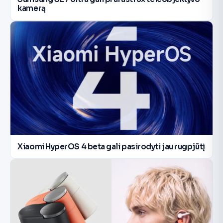
kamerą
Xiaomi HyperOS 4 beta gali pasirodyti jau rugpjūtį