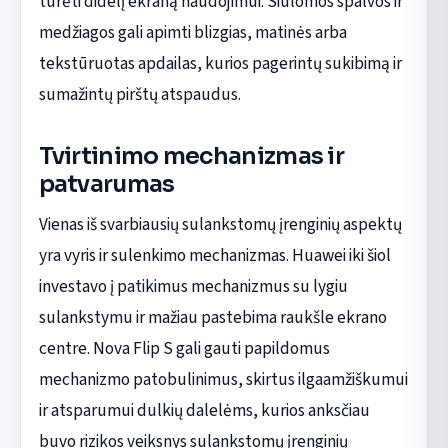
turėti didelį ekraną naudojimui. Siūlomos spalvos ir
medžiagos gali apimti blizgias, matinės arba
tekstūruotas apdailas, kurios pagerintų sukibimą ir
sumažintų pirštų atspaudus.
Tvirtinimo mechanizmas ir
patvarumas
Vienas iš svarbiausių sulankstomų įrenginių aspektų
yra vyris ir sulenkimo mechanizmas. Huawei iki šiol
investavo į patikimus mechanizmus su lygiu
sulankstymu ir mažiau pastebima raukšle ekrano
centre. Nova Flip S gali gauti papildomus
mechanizmo patobulinimus, skirtus ilgaamžiškumui
ir atsparumui dulkių dalelėms, kurios anksčiau
buvo rizikos veiksnys sulankstomų įrenginių