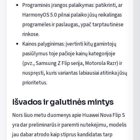
Programinės įrangos palaikymas: patikrinti, ar
HarmonyOS 5.0 pilnai palaiko jūsų reikalingas
programėles ir paslaugas, ypač tarptautinėse
rinkose.
Kainos palyginimas: įvertinti kitų gamintojų
pasiūlymus toje pačioje kainų kategorijoje
(pvz., Samsung Z Flip serija, Motorola Razr) ir
nuspręsti, kuris variantas labiausiai atitinka jūsų
prioritetus.
Išvados ir galutinės mintys
Nors šiuo metu duomenys apie Huawei Nova Flip S
yra dar preliminarūs ir paremti nutekėjimu, modelis
jau dabar atrodo kaip stiprus kandidatas tarp