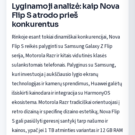
Lyginamoji analizė: kaip Nova
Flip S atrodo prieš
konkurentus
Rinkoje esant tokiai dinamiškai konkurencijai, Nova
Flip S reikės palyginti su Samsung Galaxy Z Flip
serija, Motorola Razr ir kitais vidutinės klasės
sulankstomais telefonais. Palyginus su Samsung,
kuri investuoja į aukščiausio lygio ekranų
technologijas ir kamerų sprendimus, Huawei galėtų
išsiskirti kainodara ir integracija su HarmonyOS
ekosistema. Motorola Razr tradiciškai orientuojasi į
retro dizainą ir specifinę dizaino estetiką; Nova Flip
S gali pasiūlyti geresnį santykį tarp našumo ir
kainos, ypač jei 1 TB atminties variantas ir 12 GB RAM