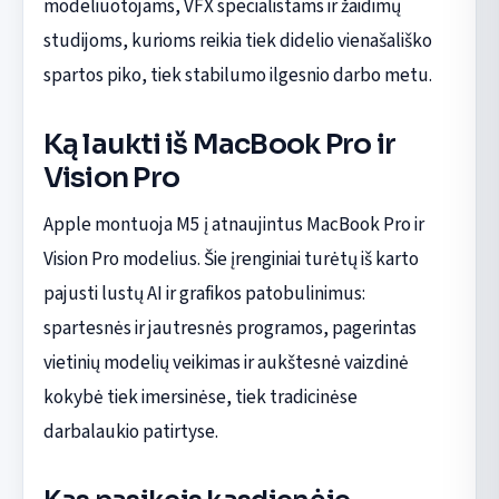
modeliuotojams, VFX specialistams ir žaidimų
studijoms, kurioms reikia tiek didelio vienašališko
spartos piko, tiek stabilumo ilgesnio darbo metu.
Ką laukti iš MacBook Pro ir
Vision Pro
Apple montuoja M5 į atnaujintus MacBook Pro ir
Vision Pro modelius. Šie įrenginiai turėtų iš karto
pajusti lustų AI ir grafikos patobulinimus:
spartesnės ir jautresnės programos, pagerintas
vietinių modelių veikimas ir aukštesnė vaizdinė
kokybė tiek imersinėse, tiek tradicinėse
darbalaukio patirtyse.