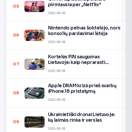
pirmiausia per „Netflix“
05
2026-08-08
Nintendo pelnas šoktelėjo, nors
konsolių pardavimai lėtėja
06
2026-08-08
Kortelės PIN saugumas
Lietuvoje: kaip neprarasti
07
pinigų
2026-08-08
Apple DRAM krizė prieš svarbų
iPhone 18 pristatymą
08
2026-08-08
Ukrainietiški dronai Lietuvoje:
ką laimės rinka ir verslas
09
2026-08-08