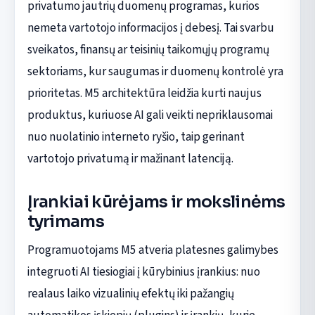
privatumo jautrių duomenų programas, kurios
nemeta vartotojo informacijos į debesį. Tai svarbu
sveikatos, finansų ar teisinių taikomųjų programų
sektoriams, kur saugumas ir duomenų kontrolė yra
prioritetas. M5 architektūra leidžia kurti naujus
produktus, kuriuose AI gali veikti nepriklausomai
nuo nuolatinio interneto ryšio, taip gerinant
vartotojo privatumą ir mažinant latenciją.
Įrankiai kūrėjams ir mokslinėms
tyrimams
Programuotojams M5 atveria platesnes galimybes
integruoti AI tiesiogiai į kūrybinius įrankius: nuo
realaus laiko vizualinių efektų iki pažangių