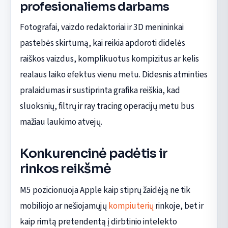
profesionaliems darbams
Fotografai, vaizdo redaktoriai ir 3D menininkai
pastebės skirtumą, kai reikia apdoroti didelės
raiškos vaizdus, komplikuotus kompizitus ar kelis
realaus laiko efektus vienu metu. Didesnis atminties
pralaidumas ir sustiprinta grafika reiškia, kad
sluoksnių, filtrų ir ray tracing operacijų metu bus
mažiau laukimo atvejų.
Konkurencinė padėtis ir
rinkos reikšmė
M5 pozicionuoja Apple kaip stiprų žaidėją ne tik
mobiliojo ar nešiojamųjų
kompiuterių
rinkoje, bet ir
kaip rimtą pretendentą į dirbtinio intelekto