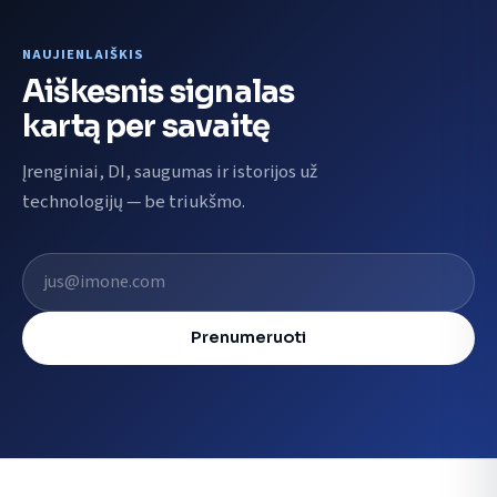
NAUJIENLAIŠKIS
Aiškesnis signalas
kartą per savaitę
Įrenginiai, DI, saugumas ir istorijos už
technologijų — be triukšmo.
El. pašto adresas
Prenumeruoti