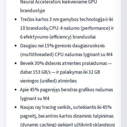
Neural Accelerators kiekviename GPU
branduolyje
Trečios kartos 3 nm gamybos technologija ir iki
10 branduolių CPU: 4 našumo (performance) ir
6 efektyvumo (efficiency) branduoliai
Daugiau nei 15% geresnis daugiasruoksnis
(multithreaded) CPU našumas lyginant su M4
Beveik 30% didesnis atminties pralaidumas —
dabar 153 GB/s — ir palaikymas iki 32 GB
vieningos (unified) atminties
Apie 45% pagerėjęs bendras grafikos našumas
lyginant su M4
Naujas ray tracing variklis, suteikiantis iki 45%
pagreitį, bei antros kartos dinaminis talpinimas
(dynamic caching) siekiant užtikrinti sklandesnį