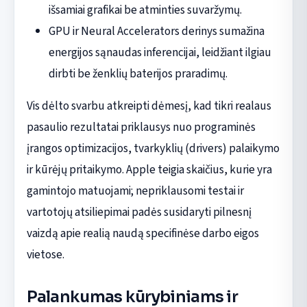
išsamiai grafikai be atminties suvaržymų.
GPU ir Neural Accelerators derinys sumažina
energijos sąnaudas inferencijai, leidžiant ilgiau
dirbti be ženklių baterijos praradimų.
Vis dėlto svarbu atkreipti dėmesį, kad tikri realaus
pasaulio rezultatai priklausys nuo programinės
įrangos optimizacijos, tvarkyklių (drivers) palaikymo
ir kūrėjų pritaikymo. Apple teigia skaičius, kurie yra
gamintojo matuojami; nepriklausomi testai ir
vartotojų atsiliepimai padės susidaryti pilnesnį
vaizdą apie realią naudą specifinėse darbo eigos
vietose.
Palankumas kūrybiniams ir