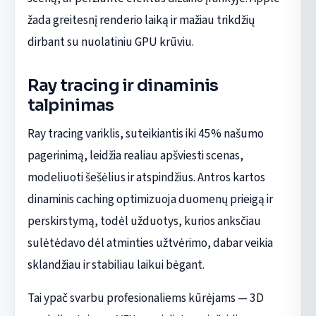
žada greitesnį renderio laiką ir mažiau trikdžių
dirbant su nuolatiniu GPU krūviu.
Ray tracing ir dinaminis
talpinimas
Ray tracing variklis, suteikiantis iki 45% našumo
pagerinimą, leidžia realiau apšviesti scenas,
modeliuoti šešėlius ir atspindžius. Antros kartos
dinaminis caching optimizuoja duomenų prieigą ir
perskirstymą, todėl užduotys, kurios anksčiau
sulėtėdavo dėl atminties užtvėrimo, dabar veikia
sklandžiau ir stabiliau laikui bėgant.
Tai ypač svarbu profesionaliems kūrėjams — 3D