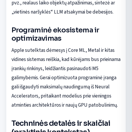
pvz., realaus laiko objektų atpažinimas, sintezė ar
„vietinės naršyklės“ LLM atsakymai be debesijos.
Programinė ekosistema ir
optimizavimas
Apple sutelktas dėmesys į Core ML, Metal ir kitas
vidines sistemas reiškia, kad kūrėjams bus prieinama
įrankių rinkinys, leidžiantis pasinaudoti M5
galimybėmis. Gerai optimizuota programinė įranga
gali išgaudyti maksimalų naudingumą iš Neural
Accelerators, pritaikant modelius prie vieningos
atminties architektūros ir naujų GPU patobulinimų.
Techninės detalės ir skaičiai