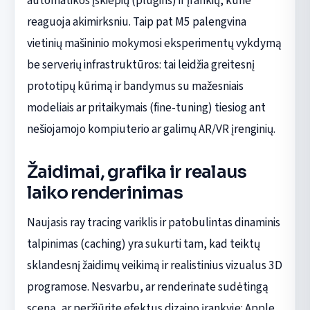
automatikos įskiepių (plugins) ir įrankių, kurie
reaguoja akimirksniu. Taip pat M5 palengvina
vietinių mašininio mokymosi eksperimentų vykdymą
be serverių infrastruktūros: tai leidžia greitesnį
prototipų kūrimą ir bandymus su mažesniais
modeliais ar pritaikymais (fine-tuning) tiesiog ant
nešiojamojo kompiuterio ar galimų AR/VR įrenginių.
Žaidimai, grafika ir realaus
laiko renderinimas
Naujasis ray tracing variklis ir patobulintas dinaminis
talpinimas (caching) yra sukurti tam, kad teiktų
sklandesnį žaidimų veikimą ir realistinius vizualus 3D
programose. Nesvarbu, ar renderinate sudėtingą
sceną, ar peržiūrite efektus dizaino įrankyje: Apple