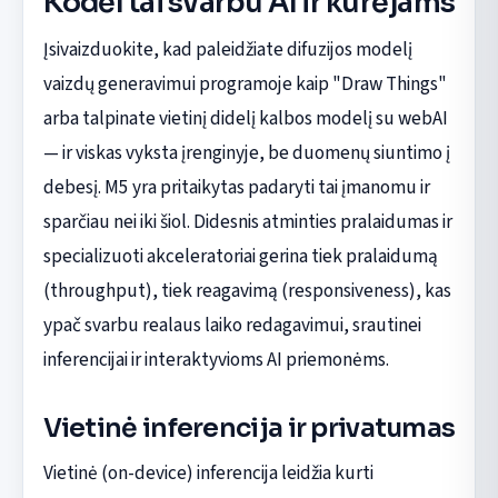
Kodėl tai svarbu AI ir kūrėjams
Įsivaizduokite, kad paleidžiate difuzijos modelį
vaizdų generavimui programoje kaip "Draw Things"
arba talpinate vietinį didelį kalbos modelį su webAI
— ir viskas vyksta įrenginyje, be duomenų siuntimo į
debesį. M5 yra pritaikytas padaryti tai įmanomu ir
sparčiau nei iki šiol. Didesnis atminties pralaidumas ir
specializuoti akceleratoriai gerina tiek pralaidumą
(throughput), tiek reagavimą (responsiveness), kas
ypač svarbu realaus laiko redagavimui, srautinei
inferencijai ir interaktyvioms AI priemonėms.
Vietinė inferencija ir privatumas
Vietinė (on-device) inferencija leidžia kurti