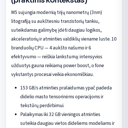
(praktinis kontekstas)
M5 sujungia modernią trijų nanometrų (3nm)
litografiją su aukštesniu tranzistorių tankiu,
suteikdamas galimybę įdėti daugiau logikos,
akceleratorių ir atminties valdiklių viename luste. 10
branduolių CPU — 4 aukšto našumo ir 6
efektyvumo — reiškia lankstumą: intensyvios
užduotys gauna reikiamą power boost, o fone
vykstantys procesai veikia ekonomiškiau.
153 GB/s atminties pralaidumas ypač padeda
didelio masto tensorinėms operacijoms ir
tekstūrų perdirbimui.
Palaikymas iki 32 GB vieningos atminties
suteikia daugiau vietos dideliems modeliams ir