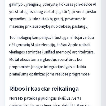
galimybių įrenginių lyderystę. Fokusas į on-device AI
yra strateginis: daug vartotojų, kūrėjų ir verslų ieško
sprendimų, kurie suteiktų greitį, privatumo ir
mažesnę priklausomybę nuo debesų paslaugų.
Technologijų kompanijos ir lustų gamintojai varžosi
dėl geresnių AI akceleracijų, tačiau Apple unikali
vieningos atminties (unified memory) architektūra,
Metal ekosistema ir glaudus aparatūros bei
programinės įrangos integracijos lygis suteikia
pranašumą optimizacijoms realiose programose.
Ribos ir kas dar reikalinga
Nors M5 pateikia įspūdingus skaičius, verta
prisiminti kelias praktines ribas: dideli LLM vis dar