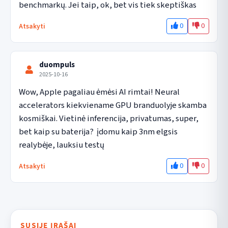
benchmarkų. Jei taip, ok, bet vis tiek skeptiškas
0
0
Atsakyti
duompuls
2025-10-16
Wow, Apple pagaliau ėmėsi AI rimtai! Neural 
accelerators kiekviename GPU branduolyje skamba 
kosmiškai. Vietinė inferencija, privatumas, super, 
bet kaip su baterija?  įdomu kaip 3nm elgsis 
realybėje, lauksiu testų
0
0
Atsakyti
SUSIJĘ ĮRAŠAI