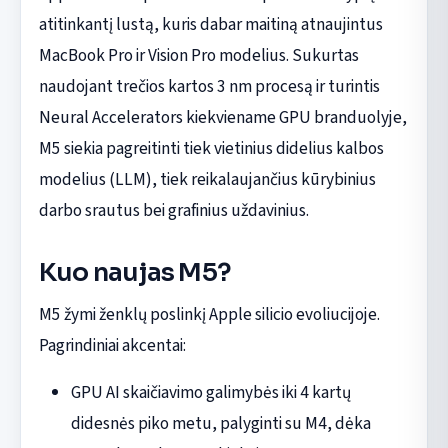
atitinkantį lustą, kuris dabar maitiną atnaujintus
MacBook Pro ir Vision Pro modelius. Sukurtas
naudojant trečios kartos 3 nm procesą ir turintis
Neural Accelerators kiekviename GPU branduolyje,
M5 siekia pagreitinti tiek vietinius didelius kalbos
modelius (LLM), tiek reikalaujančius kūrybinius
darbo srautus bei grafinius uždavinius.
Kuo naujas M5?
M5 žymi ženklų poslinkį Apple silicio evoliucijoje.
Pagrindiniai akcentai:
GPU AI skaičiavimo galimybės iki 4 kartų
didesnės piko metu, palyginti su M4, dėka