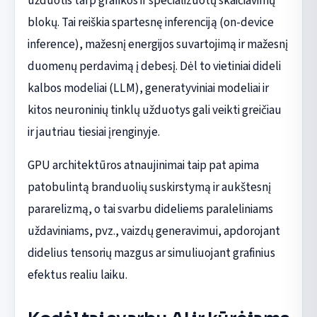
užduotis tarp grafikos ir specializuotų skaičiavimų
blokų. Tai reiškia spartesnę inferenciją (on-device
inference), mažesnį energijos suvartojimą ir mažesnį
duomenų perdavimą į debesį. Dėl to vietiniai dideli
kalbos modeliai (LLM), generatyviniai modeliai ir
kitos neuroninių tinklų užduotys gali veikti greičiau
ir jautriau tiesiai įrenginyje.
GPU architektūros atnaujinimai taip pat apima
patobulintą branduolių suskirstymą ir aukštesnį
pararelizmą, o tai svarbu dideliems paraleliniams
uždaviniams, pvz., vaizdų generavimui, apdorojant
didelius tensorių mazgus ar simuliuojant grafinius
efektus realiu laiku.