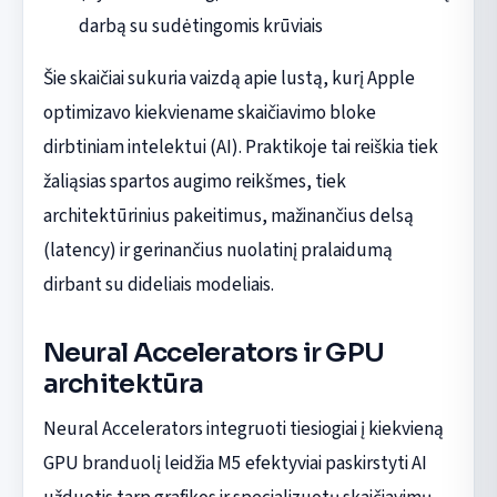
darbą su sudėtingomis krūviais
Šie skaičiai sukuria vaizdą apie lustą, kurį Apple
optimizavo kiekviename skaičiavimo bloke
dirbtiniam intelektui (AI). Praktikoje tai reiškia tiek
žaliąsias spartos augimo reikšmes, tiek
architektūrinius pakeitimus, mažinančius delsą
(latency) ir gerinančius nuolatinį pralaidumą
dirbant su dideliais modeliais.
Neural Accelerators ir GPU
architektūra
Neural Accelerators integruoti tiesiogiai į kiekvieną
GPU branduolį leidžia M5 efektyviai paskirstyti AI