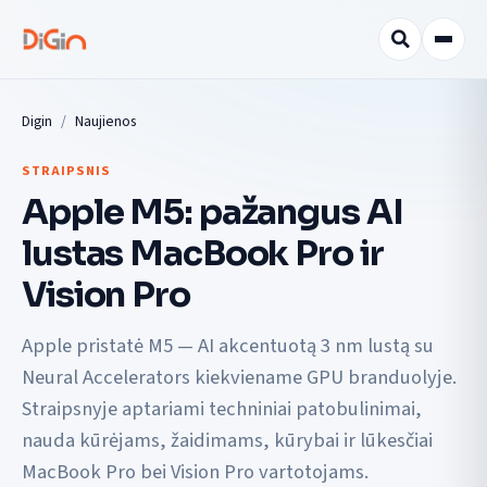
Digin
Naujienos
STRAIPSNIS
Apple M5: pažangus AI
lustas MacBook Pro ir
Vision Pro
Apple pristatė M5 — AI akcentuotą 3 nm lustą su
Neural Accelerators kiekviename GPU branduolyje.
Straipsnyje aptariami techniniai patobulinimai,
nauda kūrėjams, žaidimams, kūrybai ir lūkesčiai
MacBook Pro bei Vision Pro vartotojams.