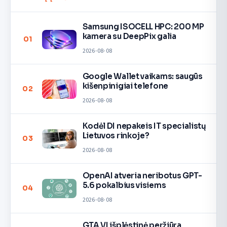
Samsung ISOCELL HPC: 200 MP
kamera su DeepPix galia
01
2026-08-08
Google Wallet vaikams: saugūs
kišenpinigiai telefone
02
2026-08-08
Kodėl DI nepakeis IT specialistų
Lietuvos rinkoje?
03
2026-08-08
OpenAI atveria neribotus GPT-
5.6 pokalbius visiems
04
2026-08-08
GTA VI išplėstinė peržiūra