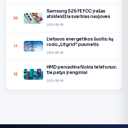
Samsung S26 FE FCC įrašas
atskleidžia svarbias naujoves
10
2026-08-08
Lietuvos energetikos šuolis: ką
rodo „Litgrid“ pusmetis
11
2026-08-08
HMD pervadina Nokia telefonus:
tie patys įrenginiai
12
2026-08-08