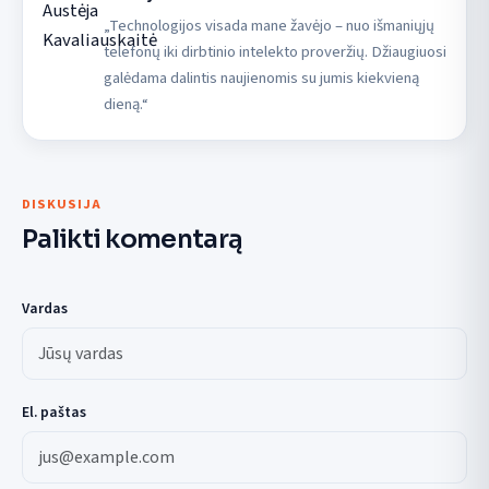
„Technologijos visada mane žavėjo – nuo išmaniųjų
telefonų iki dirbtinio intelekto proveržių. Džiaugiuosi
galėdama dalintis naujienomis su jumis kiekvieną
dieną.“
DISKUSIJA
Palikti komentarą
Vardas
El. paštas