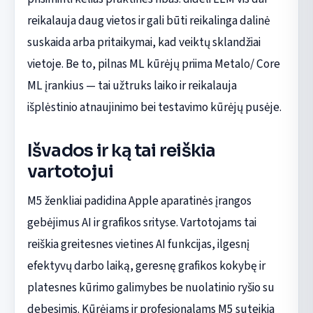
reikalauja daug vietos ir gali būti reikalinga dalinė
suskaida arba pritaikymai, kad veiktų sklandžiai
vietoje. Be to, pilnas ML kūrėjų priima Metalo/ Core
ML įrankius — tai užtruks laiko ir reikalauja
išplėstinio atnaujinimo bei testavimo kūrėjų pusėje.
Išvados ir ką tai reiškia
vartotojui
M5 ženkliai padidina Apple aparatinės įrangos
gebėjimus AI ir grafikos srityse. Vartotojams tai
reiškia greitesnes vietines AI funkcijas, ilgesnį
efektyvų darbo laiką, geresnę grafikos kokybę ir
platesnes kūrimo galimybes be nuolatinio ryšio su
debesimis. Kūrėjams ir profesionalams M5 suteikia