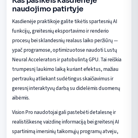
Kas pasikeis kasdienėje
naudojimo patirtyje
Kasdienėje praktikoje galite tikėtis spartesnių AI
funkcijų, greitesnių eksportavimo ir renderio
procesų bei sklandesnių realaus laiko peržiūrų —
ypač programose, optimizuotose naudoti Lustų
Neural Accelerators ir patobulintą GPU. Tai reiškia
trumpesnį laukimo laiką kuriant efektus, mažiau
pertraukų atliekant sudėtingus skaičiavimus ir
geresnį interaktyvų darbą su didelėmis duomenų
aibėmis.
Vision Pro naudotojai gali pastebėti detalesnę ir
realistiškesnę vaizdinę informaciją bei greitesnį AI
spartinimą imersinių taikomųjų programų atveju,