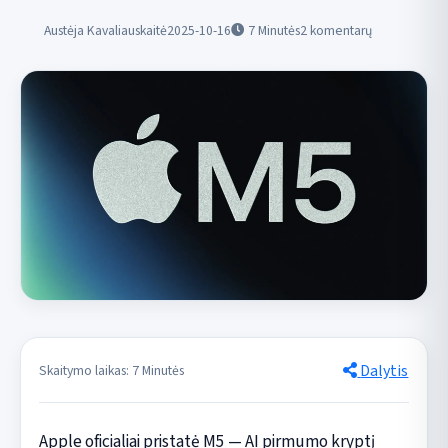
Austėja Kavaliauskaitė
2025-10-16
7
Minutės
2 komentarų
Dalytis
Skaitymo laikas: 7 Minutės
Apple oficialiai pristatė M5 — AI pirmumo kryptį