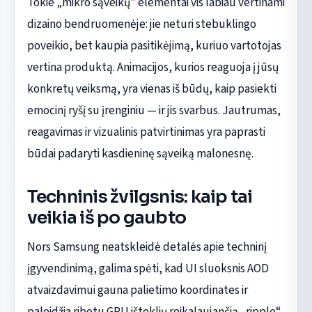
Tokie „mikro sąveikų" elementai vis labiau vertinami
dizaino bendruomenėje: jie neturi stebuklingo
poveikio, bet kaupia pasitikėjimą, kuriuo vartotojas
vertina produktą. Animacijos, kurios reaguoja į jūsų
konkretų veiksmą, yra vienas iš būdų, kaip pasiekti
emocinį ryšį su įrenginiu — ir jis svarbus. Jautrumas,
reagavimas ir vizualinis patvirtinimas yra paprasti
būdai padaryti kasdieninę sąveiką malonesnę.
Techninis žvilgsnis: kaip tai
veikia iš po gaubto
Nors Samsung neatskleidė detalės apie techninį
įgyvendinimą, galima spėti, kad UI sluoksnis AOD
atvaizdavimui gauna palietimo koordinates ir
paleidžia ribotu GPU išteklių reikalaujančią „ripple“