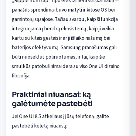
„Ripple from tap“ tipo efektai nėra visiškai nauji —
panašūs sprendimai buvo matyti ir kitose OS bei
gamintojų sąsajose. Tačiau svarbu, kaip ši funkcija
integruojama į bendrą ekosistemą, kaip ji veikia
kartu su kitais gestais ir ar ji išlaiko našumą bei
baterijos efektyvumą. Samsung pranašumas gali
būti nuoseklus poliruotumas, ir tai, kaip šie
smulkūs patobulinimai dera su viso One UI dizaino
filosofija.
Praktiniai niuansai: ką
galėtumėte pastebėti
Jei One UI 8.5 atkeliaus į jūsų telefoną, galite
pastebėti keletą niuansų: