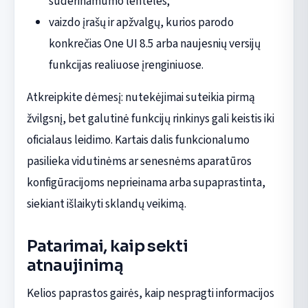
suderinamumo lenteles;
vaizdo įrašų ir apžvalgų, kurios parodo
konkrečias One UI 8.5 arba naujesnių versijų
funkcijas realiuose įrenginiuose.
Atkreipkite dėmesį: nutekėjimai suteikia pirmą
žvilgsnį, bet galutinė funkcijų rinkinys gali keistis iki
oficialaus leidimo. Kartais dalis funkcionalumo
pasilieka vidutinėms ar senesnėms aparatūros
konfigūracijoms neprieinama arba supaprastinta,
siekiant išlaikyti sklandų veikimą.
Patarimai, kaip sekti
atnaujinimą
Kelios paprastos gairės, kaip nespragti informacijos