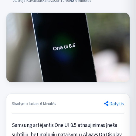
Austėja Kavaliauskaitė
2025-10-08
6
Minutės
Dalytis
Skaitymo laikas: 6 Minutės
Samsung artėjantis One UI 8.5 atnaujinimas įneša
subtilių, bet malonių pataisymų į Always On Display