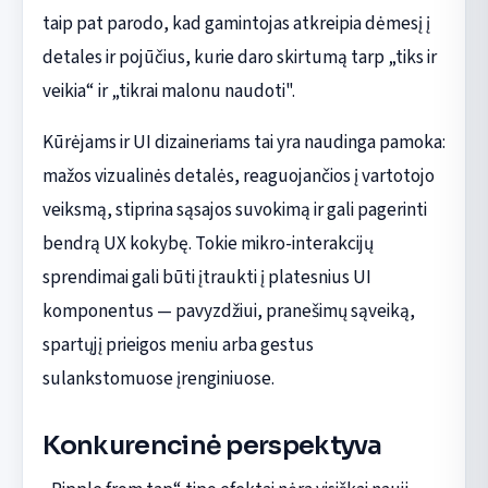
taip pat parodo, kad gamintojas atkreipia dėmesį į
detales ir pojūčius, kurie daro skirtumą tarp „tiks ir
veikia“ ir „tikrai malonu naudoti".
Kūrėjams ir UI dizaineriams tai yra naudinga pamoka:
mažos vizualinės detalės, reaguojančios į vartotojo
veiksmą, stiprina sąsajos suvokimą ir gali pagerinti
bendrą UX kokybę. Tokie mikro-interakcijų
sprendimai gali būti įtraukti į platesnius UI
komponentus — pavyzdžiui, pranešimų sąveiką,
spartųjį prieigos meniu arba gestus
sulankstomuose įrenginiuose.
Konkurencinė perspektyva