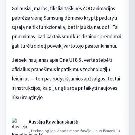
Galiausiai, mažos, tiksliai taškinės AOD animacijos
pabrėžia vieną Samsung dėmesio kryptį: padaryti
sąsają ne tik funkcionalią, bet ir jaukią naudoti. Tai
priminimas, kad kartais smulkūs dizaino sprendimai
gali turėti didelį poveikį vartotojo pasitenkinimui.
Jei seki naujienas apie One UI 8.5, verta stebėti
oficialius pranešimus ir patikimus technologijų
leidinius — ten pasirodys išsamios apžvalgos, testai
ir instrukcijos, kaip įjungti arba pritaikyti naujoves
jūsų įrenginyje.
Austėja Kavaliauskaitė
„Technologijos visada mane žavėjo – nuo išmaniųjų