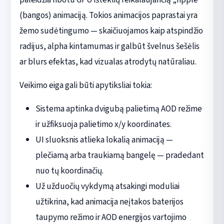
(bangos) animaciją. Tokios animacijos paprastai yra
žemo sudėtingumo — skaičiuojamos kaip atspindžio
radijus, alpha kintamumas ir galbūt švelnus šešėlis
ar blurs efektas, kad vizualas atrodytų natūraliau.
Veikimo eiga gali būti apytiksliai tokia:
Sistema aptinka dvigubą palietimą AOD režime
ir užfiksuoja palietimo x/y koordinates.
UI sluoksnis atlieka lokalią animaciją —
plečiamą arba traukiamą bangelę — pradedant
nuo tų koordinačių.
Už užduočių vykdymą atsakingi moduliai
užtikrina, kad animacija neįtakos baterijos
taupymo režimo ir AOD energijos vartojimo