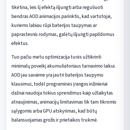
tikėtina, leis šį efektą išjungti arba reguliuoti
bendras AOD animacijos parinktis, kad vartotojai,
kuriems labiau rūpi baterijos taupymas ar
paprastesnis rodymas, galėtų išjungti papildomus
efektus.
Tuo pačiu metu optimizacija turės užtikrinti
minimalų poveikį akumuliatoriaus tarnavimo laikui.
AOD jau savaime yra jautri baterijos taupymo
klausimui, todėl programinės įrangos inžinieriai
dažnai naudoja tokius sprendimus kaip užlaikytas
atnaujinimas, animacijų limitavimas tik tam tikromis
sąlygomis arba GPU atskyrimas, kad būtų
balansuojamas grožis ir prietaikos trukmė.