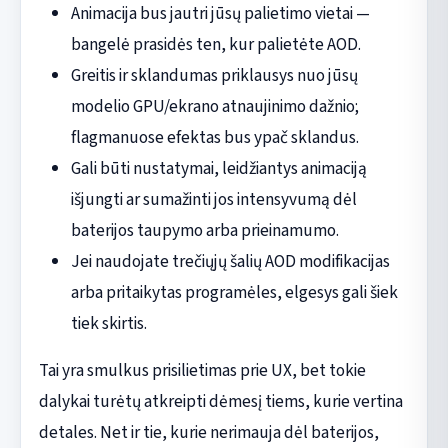
Animacija bus jautri jūsų palietimo vietai —
bangelė prasidės ten, kur palietėte AOD.
Greitis ir sklandumas priklausys nuo jūsų
modelio GPU/ekrano atnaujinimo dažnio;
flagmanuose efektas bus ypač sklandus.
Gali būti nustatymai, leidžiantys animaciją
išjungti ar sumažinti jos intensyvumą dėl
baterijos taupymo arba prieinamumo.
Jei naudojate trečiųjų šalių AOD modifikacijas
arba pritaikytas programėles, elgesys gali šiek
tiek skirtis.
Tai yra smulkus prisilietimas prie UX, bet tokie
dalykai turėtų atkreipti dėmesį tiems, kurie vertina
detales. Net ir tie, kurie nerimauja dėl baterijos,