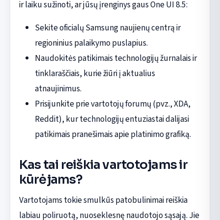
ir laiku sužinoti, ar jūsų įrenginys gaus One UI 8.5:
Sekite oficialų Samsung naujienų centrą ir
regioninius palaikymo puslapius.
Naudokitės patikimais technologijų žurnalais ir
tinklaraščiais, kurie žiūri į aktualius
atnaujinimus.
Prisijunkite prie vartotojų forumų (pvz., XDA,
Reddit), kur technologijų entuziastai dalijasi
patikimais pranešimais apie platinimo grafiką.
Kas tai reiškia vartotojams ir
kūrėjams?
Vartotojams tokie smulkūs patobulinimai reiškia
labiau poliruotą, nuoseklesnę naudotojo sąsają. Jie