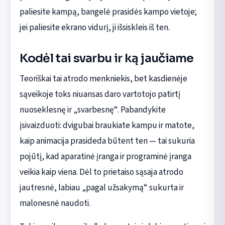
paliesite kampą, bangelė prasidės kampo vietoje;
jei paliesite ekrano vidurį, ji išsiskleis iš ten.
Kodėl tai svarbu ir ką jaučiame
Teoriškai tai atrodo menkniekis, bet kasdienėje
sąveikoje toks niuansas daro vartotojo patirtį
nuoseklesnę ir „svarbesnę“. Pabandykite
įsivaizduoti: dvigubai braukiate kampu ir matote,
kaip animacija prasideda būtent ten — tai sukuria
pojūtį, kad aparatinė įranga ir programinė įranga
veikia kaip viena. Dėl to prietaiso sąsaja atrodo
jautresnė, labiau „pagal užsakymą“ sukurta ir
malonesnė naudoti.