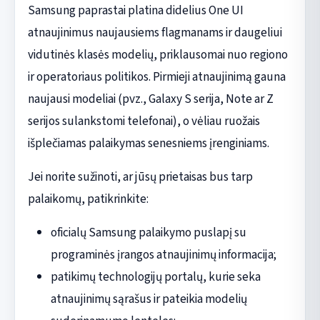
Samsung paprastai platina didelius One UI
atnaujinimus naujausiems flagmanams ir daugeliui
vidutinės klasės modelių, priklausomai nuo regiono
ir operatoriaus politikos. Pirmieji atnaujinimą gauna
naujausi modeliai (pvz., Galaxy S serija, Note ar Z
serijos sulankstomi telefonai), o vėliau ruožais
išplečiamas palaikymas senesniems įrenginiams.
Jei norite sužinoti, ar jūsų prietaisas bus tarp
palaikomų, patikrinkite:
oficialų Samsung palaikymo puslapį su
programinės įrangos atnaujinimų informacija;
patikimų technologijų portalų, kurie seka
atnaujinimų sąrašus ir pateikia modelių