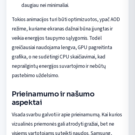
daugiau nei minimaliai.
Tokios animacijos turi būti optimizuotos, ypač AOD
režime, kuriame ekranas dažnai būna įjungtas ir
veikia energijos taupymo sąlygomis. Todėl
greičiausiai naudojama lengva, GPU pagreitinta
grafika, o ne sudėtingi CPU skaičiavimai, kad
neprailgintų energijos suvartojimo ir nebūtų
pastebimo uždelsimo.
Prieinamumo ir našumo
aspektai
Visada svarbu galvoti ir apie prieinamumą. Kai kurios
vizualinės priemonės gali atrodyti gražiai, bet ne
visiems vartotojams suteikti naudos. Samsung,