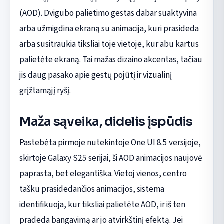
(AOD). Dvigubo palietimo gestas dabar suaktyvina
arba užmigdina ekraną su animacija, kuri prasideda
arba susitraukia tiksliai toje vietoje, kur abu kartus
palietėte ekraną. Tai mažas dizaino akcentas, tačiau
jis daug pasako apie gestų pojūtį ir vizualinį
grįžtamąjį ryšį.
Maža sąveika, didelis įspūdis
Pastebėta pirmoje nutekintoje One UI 8.5 versijoje,
skirtoje Galaxy S25 serijai, ši AOD animacijos naujovė
paprasta, bet elegantiška. Vietoj vienos, centro
tašku prasidedančios animacijos, sistema
identifikuoja, kur tiksliai palietėte AOD, ir iš ten
pradeda bangavimą ar jo atvirkštinį efektą. Jei