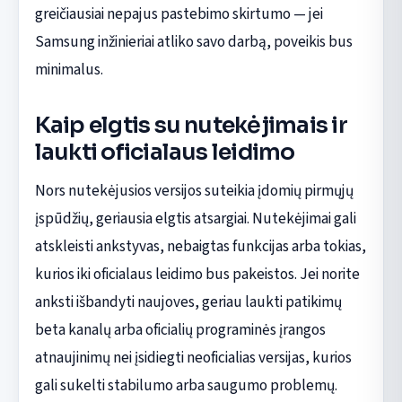
greičiausiai nepajus pastebimo skirtumo — jei
Samsung inžinieriai atliko savo darbą, poveikis bus
minimalus.
Kaip elgtis su nutekėjimais ir
laukti oficialaus leidimo
Nors nutekėjusios versijos suteikia įdomių pirmųjų
įspūdžių, geriausia elgtis atsargiai. Nutekėjimai gali
atskleisti ankstyvas, nebaigtas funkcijas arba tokias,
kurios iki oficialaus leidimo bus pakeistos. Jei norite
anksti išbandyti naujoves, geriau laukti patikimų
beta kanalų arba oficialių programinės įrangos
atnaujinimų nei įsidiegti neoficialias versijas, kurios
gali sukelti stabilumo arba saugumo problemų.