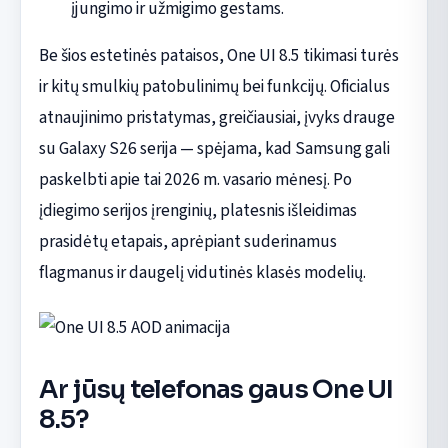
įjungimo ir užmigimo gestams.
Be šios estetinės pataisos, One UI 8.5 tikimasi turės
ir kitų smulkių patobulinimų bei funkcijų. Oficialus
atnaujinimo pristatymas, greičiausiai, įvyks drauge
su Galaxy S26 serija — spėjama, kad Samsung gali
paskelbti apie tai 2026 m. vasario mėnesį. Po
įdiegimo serijos įrenginių, platesnis išleidimas
prasidėtų etapais, aprėpiant suderinamus
flagmanus ir daugelį vidutinės klasės modelių.
Ar jūsų telefonas gaus One UI
8.5?