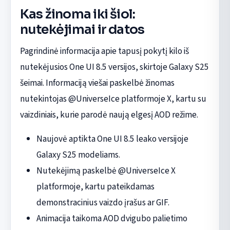
Kas žinoma iki šiol:
nutekėjimai ir datos
Pagrindinė informacija apie tapusį pokytį kilo iš
nutekėjusios One UI 8.5 versijos, skirtoje Galaxy S25
šeimai. Informaciją viešai paskelbė žinomas
nutekintojas @UniverseIce platformoje X, kartu su
vaizdiniais, kurie parodė naują elgesį AOD režime.
Naujovė aptikta One UI 8.5 leako versijoje
Galaxy S25 modeliams.
Nutekėjimą paskelbė @UniverseIce X
platformoje, kartu pateikdamas
demonstracinius vaizdo įrašus ar GIF.
Animacija taikoma AOD dvigubo palietimo