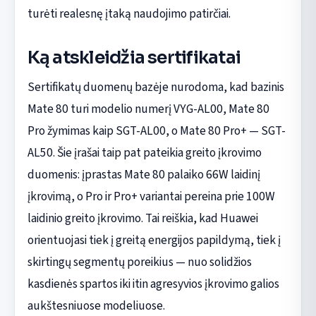
turėti realesnę įtaką naudojimo patirčiai.
Ką atskleidžia sertifikatai
Sertifikatų duomenų bazėje nurodoma, kad bazinis
Mate 80 turi modelio numerį VYG-AL00, Mate 80
Pro žymimas kaip SGT-AL00, o Mate 80 Pro+ — SGT-
AL50. Šie įrašai taip pat pateikia greito įkrovimo
duomenis: įprastas Mate 80 palaiko 66W laidinį
įkrovimą, o Pro ir Pro+ variantai pereina prie 100W
laidinio greito įkrovimo. Tai reiškia, kad Huawei
orientuojasi tiek į greitą energijos papildymą, tiek į
skirtingų segmentų poreikius — nuo solidžios
kasdienės spartos iki itin agresyvios įkrovimo galios
aukštesniuose modeliuose.