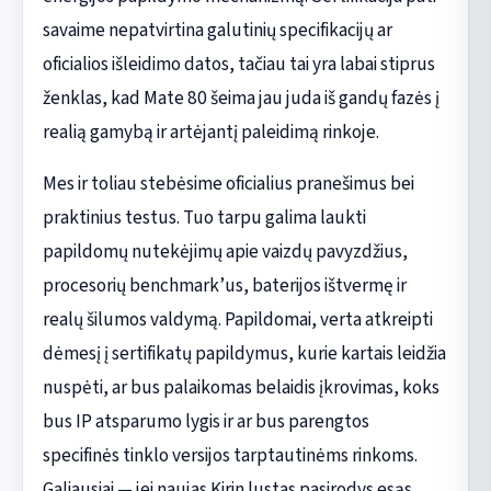
savaime nepatvirtina galutinių specifikacijų ar
oficialios išleidimo datos, tačiau tai yra labai stiprus
ženklas, kad Mate 80 šeima jau juda iš gandų fazės į
realią gamybą ir artėjantį paleidimą rinkoje.
Mes ir toliau stebėsime oficialius pranešimus bei
praktinius testus. Tuo tarpu galima laukti
papildomų nutekėjimų apie vaizdų pavyzdžius,
procesorių benchmark’us, baterijos ištvermę ir
realų šilumos valdymą. Papildomai, verta atkreipti
dėmesį į sertifikatų papildymus, kurie kartais leidžia
nuspėti, ar bus palaikomas belaidis įkrovimas, koks
bus IP atsparumo lygis ir ar bus parengtos
specifinės tinklo versijos tarptautinėms rinkoms.
Galiausiai — jei naujas Kirin lustas pasirodys esąs