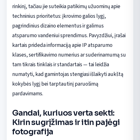
rinkinį, tačiau jie suteikia patikimų užuominų apie
techninius prioritetus: įkrovimo galios lygį,
pagrindinius dizaino elementus ir galimus
atsparumo vandeniui sprendimus. Pavyzdžiui, įrašai
kartais prideda informaciją apie IP atsparumo
klases, sertifikavimo numerius ar suderinamumą su
tam tikrais tinklais ir standartais — tai leidžia
numatyti, kad gamintojas stengiasi išlaikyti aukštą
kokybės lygį bei tarptautinį paruošimą
pardavimams.
Gandai, kuriuos verta sekti:
Kirin sugrįžimas ir itin pajėgi
fotografija