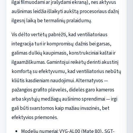
ilgai filmuodami ar įrašydami ekraną), nes aktyvus
aušinimas leidžia išlaikyti aukštą procesoriaus dažnį
ilgesnį laiką be termalinių pralaidumų.
Vis dėlto vertėtų pabrėžti, kad ventiliatoriaus
integracija turi ir kompromisų: dažnis bei garsas,
galimas dulkių kaupimasis, konstrukciniai kaštai ir
ilgaamžiškumas. Gamintojui reikėtų derinti akustinį
komfortą su efektyvumu, kad ventiliatorius nebūtų
kliūtis kasdieniam naudojimui. Alternatyvos —
pažangios grafito plėvelės, didelės garo kameros
arba skystųjų medžiagų aušinimo sprendimai — irgi
gali būti svarstomos kaip mažiau invazinės, bet
efektyvios priemonės.
Modelių numeriai: VYG-AL00 (Mate 80), SGT-