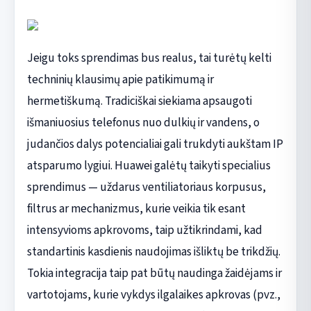
Jeigu toks sprendimas bus realus, tai turėtų kelti
techninių klausimų apie patikimumą ir
hermetiškumą. Tradiciškai siekiama apsaugoti
išmaniuosius telefonus nuo dulkių ir vandens, o
judančios dalys potencialiai gali trukdyti aukštam IP
atsparumo lygiui. Huawei galėtų taikyti specialius
sprendimus — uždarus ventiliatoriaus korpusus,
filtrus ar mechanizmus, kurie veikia tik esant
intensyvioms apkrovoms, taip užtikrindami, kad
standartinis kasdienis naudojimas išliktų be trikdžių.
Tokia integracija taip pat būtų naudinga žaidėjams ir
vartotojams, kurie vykdys ilgalaikes apkrovas (pvz.,