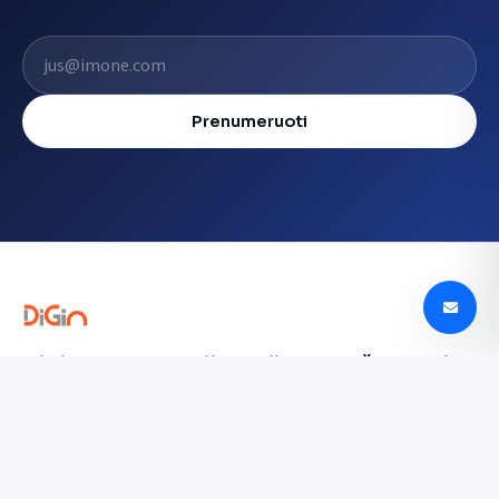
El. pašto adresas
Prenumeruoti
Digin - Technologijų naujienos, apžvalgos ir
tendencijos Lietuvoje
digin.lt – naujausios technologijų naujienos, išsamios
apžvalgos, įrenginių testai ir AI, mobilieji telefonai,
automobilių technologijos ir dar daugiau.