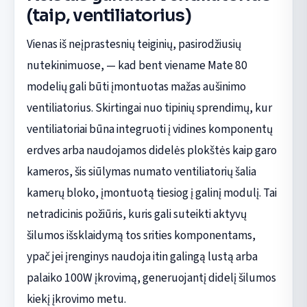
(taip, ventiliatorius)
Vienas iš neįprastesnių teiginių, pasirodžiusių
nutekinimuose, — kad bent viename Mate 80
modelių gali būti įmontuotas mažas aušinimo
ventiliatorius. Skirtingai nuo tipinių sprendimų, kur
ventiliatoriai būna integruoti į vidines komponentų
erdves arba naudojamos didelės plokštės kaip garo
kameros, šis siūlymas numato ventiliatorių šalia
kamerų bloko, įmontuotą tiesiog į galinį modulį. Tai
netradicinis požiūris, kuris gali suteikti aktyvų
šilumos išsklaidymą tos srities komponentams,
ypač jei įrenginys naudoja itin galingą lustą arba
palaiko 100W įkrovimą, generuojantį didelį šilumos
kiekį įkrovimo metu.