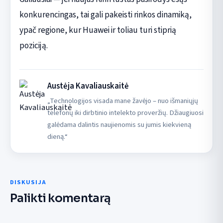
konkurencingas, tai gali pakeisti rinkos dinamiką,
ypač regione, kur Huawei ir toliau turi stiprią
poziciją.
Austėja Kavaliauskaitė
„Technologijos visada mane žavėjo – nuo išmaniųjų
telefonų iki dirbtinio intelekto proveržių. Džiaugiuosi
galėdama dalintis naujienomis su jumis kiekvieną
dieną.“
DISKUSIJA
Palikti komentarą