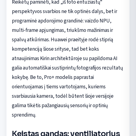
Reikėtų paminėti, kad „iš foto entuziastų“
perspektyvos svarbios ne tik optinės dalys, bet ir
programinė apdorojimo grandinė: vaizdo NPU,
multi-frame apjungimas, triukšmo mažinimas ir
spalvų atkūrimas. Huawei praeityje rodė stiprią
kompetenciją šiose srityse, tad bet koks
atnaujinimas Kirin architektūroje su papildoma AI
galia automatiškai sustiprintų fotografijos rezultatų
kokybę. Be to, Pro+ modelis paprastai
orientuojamas į tiems vartotojams, kuriems
svarbiausia kamera, todėl būtent šioje versijoje
galima tikėtis pažangiausių sensorių ir optinių
sprendimų.
Keistas gandas: ventiliatorius