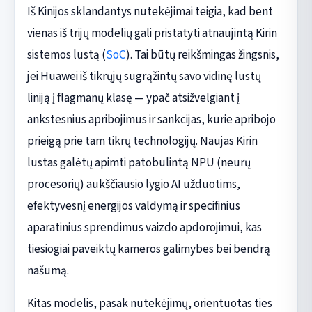
Iš Kinijos sklandantys nutekėjimai teigia, kad bent
vienas iš trijų modelių gali pristatyti atnaujintą Kirin
sistemos lustą (
SoC
). Tai būtų reikšmingas žingsnis,
jei Huawei iš tikrųjų sugrąžintų savo vidinę lustų
liniją į flagmanų klasę — ypač atsižvelgiant į
ankstesnius apribojimus ir sankcijas, kurie apribojo
prieigą prie tam tikrų technologijų. Naujas Kirin
lustas galėtų apimti patobulintą NPU (neurų
procesorių) aukščiausio lygio AI užduotims,
efektyvesnį energijos valdymą ir specifinius
aparatinius sprendimus vaizdo apdorojimui, kas
tiesiogiai paveiktų kameros galimybes bei bendrą
našumą.
Kitas modelis, pasak nutekėjimų, orientuotas ties