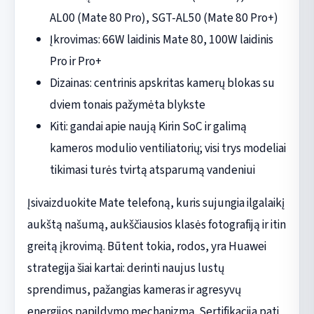
AL00 (Mate 80 Pro), SGT-AL50 (Mate 80 Pro+)
Įkrovimas: 66W laidinis Mate 80, 100W laidinis
Pro ir Pro+
Dizainas: centrinis apskritas kamerų blokas su
dviem tonais pažymėta blykste
Kiti: gandai apie naują Kirin SoC ir galimą
kameros modulio ventiliatorių; visi trys modeliai
tikimasi turės tvirtą atsparumą vandeniui
Įsivaizduokite Mate telefoną, kuris sujungia ilgalaikį
aukštą našumą, aukščiausios klasės fotografiją ir itin
greitą įkrovimą. Būtent tokia, rodos, yra Huawei
strategija šiai kartai: derinti naujus lustų
sprendimus, pažangias kameras ir agresyvų
energijos papildymo mechanizmą. Sertifikacija pati