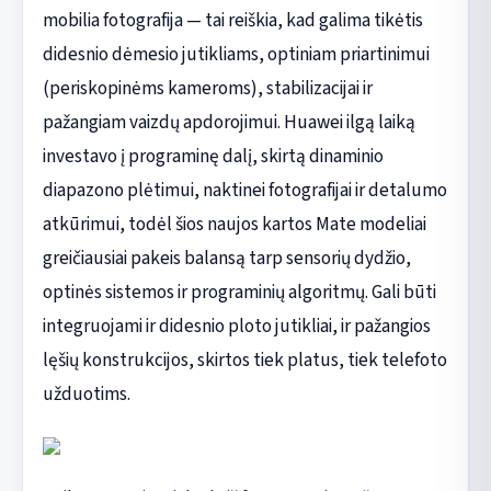
mobilia fotografija — tai reiškia, kad galima tikėtis
didesnio dėmesio jutikliams, optiniam priartinimui
(periskopinėms kameroms), stabilizacijai ir
pažangiam vaizdų apdorojimui. Huawei ilgą laiką
investavo į programinę dalį, skirtą dinaminio
diapazono plėtimui, naktinei fotografijai ir detalumo
atkūrimui, todėl šios naujos kartos Mate modeliai
greičiausiai pakeis balansą tarp sensorių dydžio,
optinės sistemos ir programinių algoritmų. Gali būti
integruojami ir didesnio ploto jutikliai, ir pažangios
lęšių konstrukcijos, skirtos tiek platus, tiek telefoto
užduotims.