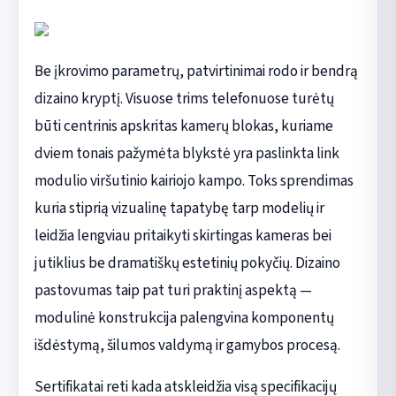
Be įkrovimo parametrų, patvirtinimai rodo ir bendrą
dizaino kryptį. Visuose trims telefonuose turėtų
būti centrinis apskritas kamerų blokas, kuriame
dviem tonais pažymėta blykstė yra paslinkta link
modulio viršutinio kairiojo kampo. Toks sprendimas
kuria stiprią vizualinę tapatybę tarp modelių ir
leidžia lengviau pritaikyti skirtingas kameras bei
jutiklius be dramatiškų estetinių pokyčių. Dizaino
pastovumas taip pat turi praktinį aspektą —
modulinė konstrukcija palengvina komponentų
išdėstymą, šilumos valdymą ir gamybos procesą.
Sertifikatai reti kada atskleidžia visą specifikacijų