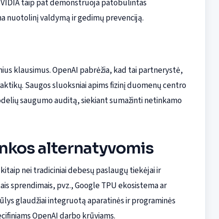
. NVIDIA taip pat demonstruoja patobulintas
na nuotolinį valdymą ir gedimų prevenciją.
inius klausimus. OpenAI pabrėžia, kad tai partnerystė,
praktikų. Saugos sluoksniai apims fizinį duomenų centro
odelių saugumo auditą, siekiant sumažinti netinkamo
inkos alternatyvomis
aip nei tradiciniai debesų paslaugų tiekėjai ir
tais sprendimais, pvz., Google TPU ekosistema ar
ys glaudžiai integruotą aparatinės ir programinės
ecifiniams OpenAI darbo krūviams.