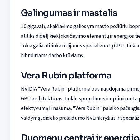
Galingumas ir mastelis
10 gigavatų skaičiavimo galios yra masto požiūriu bepre
atitiks didelį kiekį skaičiavimo elementų ir energijos
tokia galia atitinka milijonus specializuotų GPU, tinka
hibridiniams darbo krūviams.
Vera Rubin platforma
NVIDIA "Vera Rubin" platforma bus naudojama pirmojo 
GPU architektūras, tinklo sprendimus ir optimizuotą p
efektyvumą ir našumą. "Vera Rubin" palaiko pažangias
valdymą, didelio pralaidumo NVLink ryšius ir speciali
Duomenų centrai ir energij