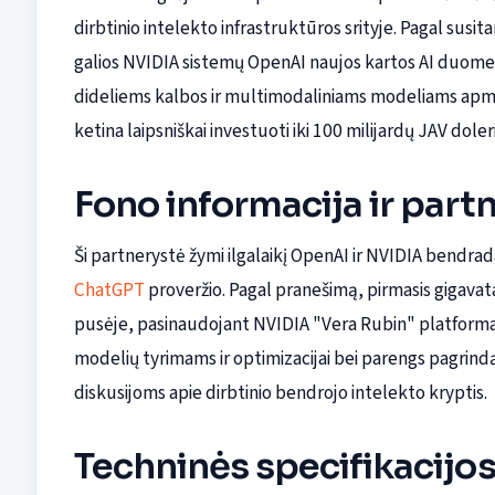
dirbtinio intelekto infrastruktūros srityje. Pagal sus
galios NVIDIA sistemų OpenAI naujos kartos AI duomen
dideliems kalbos ir multimodaliniams modeliams apmoky
ketina laipsniškai investuoti iki 100 milijardų JAV dole
Fono informacija ir part
Ši partnerystė žymi ilgalaikį OpenAI ir NVIDIA bendra
ChatGPT
proveržio. Pagal pranešimą, pirmasis gigavat
pusėje, pasinaudojant NVIDIA "Vera Rubin" platforma.
modelių tyrimams ir optimizacijai bei parengs pagrindą
diskusijoms apie dirbtinio bendrojo intelekto kryptis.
Techninės specifikacijos