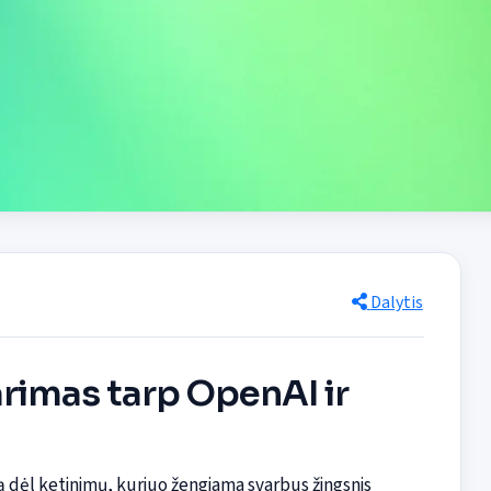
Dalytis
arimas tarp OpenAI ir
ą dėl ketinimų, kuriuo žengiama svarbus žingsnis