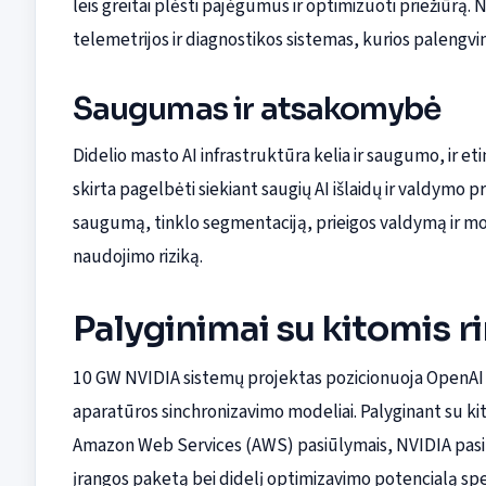
leis greitai plėsti pajėgumus ir optimizuoti priežiūrą
telemetrijos ir diagnostikos sistemas, kurios palengvi
Saugumas ir atsakomybė
Didelio masto AI infrastruktūra kelia ir saugumo, ir et
skirta pagelbėti siekiant saugių AI išlaidų ir valdymo 
saugumą, tinklo segmentaciją, prieigos valdymą ir m
naudojimo riziką.
Palyginimai su kitomis r
10 GW NVIDIA sistemų projektas pozicionuoja OpenAI kit
aparatūros sinchronizavimo modeliai. Palyginant su ki
Amazon Web Services (AWS) pasiūlymais, NVIDIA pasiūl
įrangos paketą bei didelį optimizavimo potencialą sp