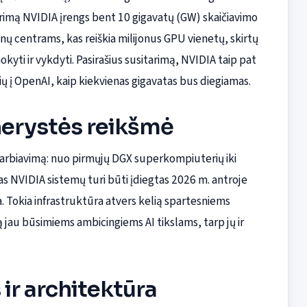
itarimą NVIDIA įrengs bent 10 gigavatų (GW) skaičiavimo
ų centrams, kas reiškia milijonus GPU vienetų, skirtų
ti ir vykdyti. Pasirašius susitarimą, NVIDIA taip pat
rių į OpenAI, kaip kiekvienas gigavatas bus diegiamas.
nerystės reikšmė
darbiavimą: nuo pirmųjų DGX superkompiuterių iki
as NVIDIA sistemų turi būti įdiegtas 2026 m. antroje
 Tokia infrastruktūra atvers kelią spartesniems
 jau būsimiems ambicingiems AI tikslams, tarp jų ir
 ir architektūra