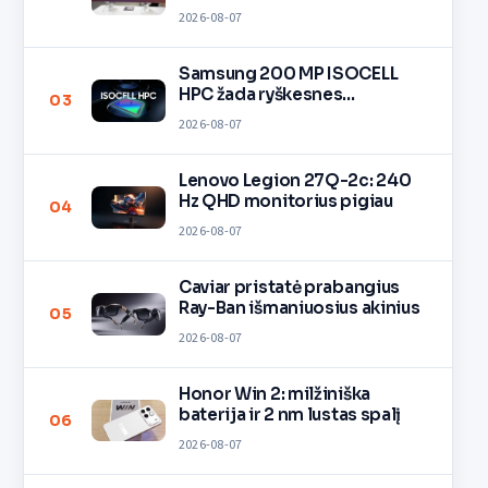
2026-08-07
Samsung 200 MP ISOCELL
HPC žada ryškesnes
03
nuotraukas
2026-08-07
Lenovo Legion 27Q-2c: 240
Hz QHD monitorius pigiau
04
2026-08-07
Caviar pristatė prabangius
Ray-Ban išmaniuosius akinius
05
2026-08-07
Honor Win 2: milžiniška
baterija ir 2 nm lustas spalį
06
2026-08-07