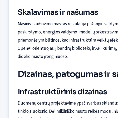
Skalavimas ir našumas
Masinis skaičiavimo mastas reikalauja pažangių vald
paskirstymo, energijos valdymo, modelių orkestravimo 
priemonės yra būtinos, kad infrastruktūra veiktų efe
OpenAI orientuojasi į bendrų bibliotekų ir API kūrimą, 
didelio masto įrenginiuose.
Dizainas, patogumas ir 
Infrastruktūrinis dizainas
Duomenų centrų projektavime ypač svarbus sklandus i
tinklo sluoksnio. Dėl milžiniško masto reikės modulin