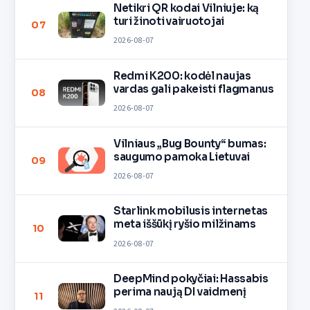
Netikri QR kodai Vilniuje: ką
turi žinoti vairuotojai
07
2026-08-07
Redmi K200: kodėl naujas
vardas gali pakeisti flagmanus
08
2026-08-07
Vilniaus „Bug Bounty“ bumas:
saugumo pamoka Lietuvai
09
2026-08-07
Starlink mobilusis internetas
meta iššūkį ryšio milžinams
10
2026-08-07
DeepMind pokyčiai: Hassabis
perima naują DI vaidmenį
11