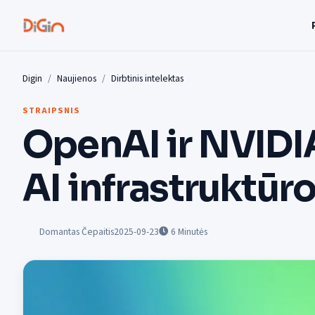
Digin
Naujienos
Dirbtinis intelektas
STRAIPSNIS
OpenAI ir NVIDIA
AI infrastruktūr
Domantas Čepaitis
2025-09-23
6
Minutės