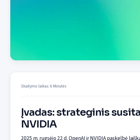
Skaitymo laikas: 6 Minutės
Įvadas: strateginis susit
NVIDIA
2025 m. rugsėjo 22 d. OpenAI ir NVIDIA paskelbė laišk