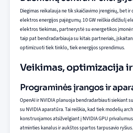
Diegimas reikalauja ne tik skaičiavimo įrenginių, bet 
elektros energijos pajėgumų. 10 GW reiškia didžiulį e
elektros tiekimas, partnerystė su energetikos įmonėm
taip pat bendradarbiauja su kitais partneriais, įskaita
optimizuoti tiek tinklo, tiek energijos sprendimus.
Veikimas, optimizacija i
Programinės įrangos ir apara
OpenAI ir NVIDIA planuoja bendradarbiauti siekiant su
su NVIDIA aparatūra. Tai reiškia, kad tiek modelių arc
konstruojamos atsižvelgiant į NVIDIA GPU privalumus: 
atminties kanalus ir aukštos spartos tarpusavio ryšius.