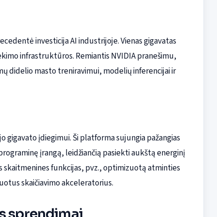
cedentė investicija AI industrijoje. Vienas gigavatas
 tiekimo infrastruktūros. Remiantis NVIDIA pranešimu,
mų didelio masto treniravimui, modelių inferencijai ir
gigavato įdiegimui. Ši platforma sujungia pažangias
rograminę įrangą, leidžiančią pasiekti aukštą energinį
 skaitmenines funkcijas, pvz., optimizuotą atminties
zuotus skaičiavimo akceleratorius.
os sprendimai