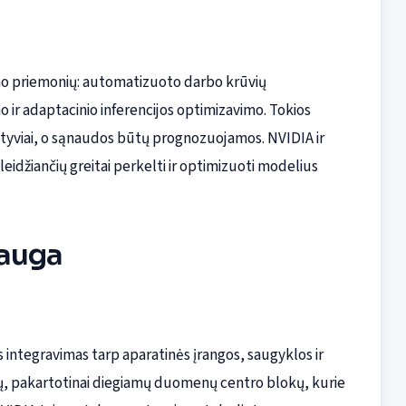
ymo priemonių: automatizuoto darbo krūvių
ir adaptacinio inferencijos optimizavimo. Tokios
ktyviai, o sąnaudos būtų prognozuojamos. NVIDIA ir
leidžiančių greitai perkelti ir optimizuoti modelius
sauga
ntegravimas tarp aparatinės įrangos, saugyklos ir
ių, pakartotinai diegiamų duomenų centro blokų, kurie