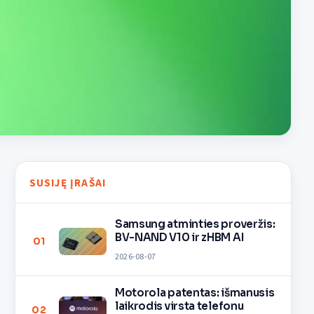
SUSIJĘ ĮRAŠAI
Samsung atminties proveržis:
BV-NAND V10 ir zHBM AI
01
2026-08-07
Motorola patentas: išmanusis
laikrodis virsta telefonu
02