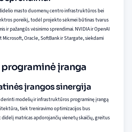
ir didelio masto duomenų centro infrastruktūros bei
lektros poreikį, todėl projekto sėkmei būtinas tvarus
is ir pažangūs vėsinimo sprendimai. NVIDIA ir OpenAI
nt Microsoft, Oracle, SoftBank ir Stargate, siekdami
r programinė įranga
tinės įrangos sinergija
derinti modelių ir infrastruktūros programinę įrangą
hitektūra, tiek treniravimo optimizacijos bus
didelį matricas apdorojančių vienetų skaičių, greitus