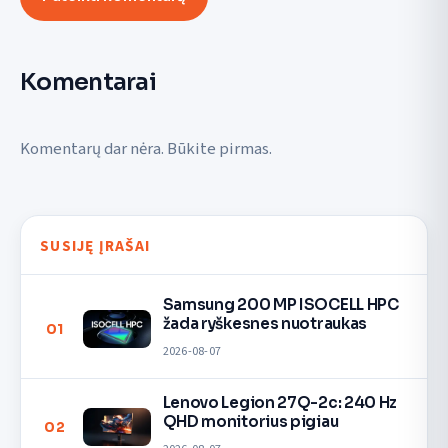
Komentarai
Komentarų dar nėra. Būkite pirmas.
SUSIJĘ ĮRAŠAI
Samsung 200 MP ISOCELL HPC
žada ryškesnes nuotraukas
01
2026-08-07
Lenovo Legion 27Q-2c: 240 Hz
QHD monitorius pigiau
02