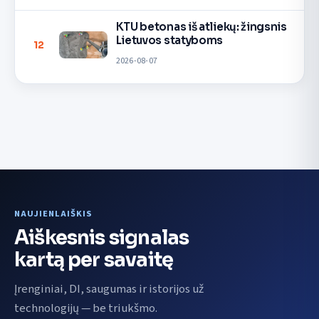
KTU betonas iš atliekų: žingsnis
Lietuvos statyboms
12
2026-08-07
NAUJIENLAIŠKIS
Aiškesnis signalas
kartą per savaitę
Įrenginiai, DI, saugumas ir istorijos už
technologijų — be triukšmo.