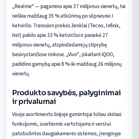
„Realme“ — pagamino apie 37 milijonus vienetų, tai
reiškia maždaug 35 % atkūrimą po silpnesnio I
ketvirčio. Transsion prekės ženklai (Tecno, Infinix,
itel) pakilo apie 33 % ketvirčiui ir pasiekė 27
milijonus vienetų, atspindėdami jų stiprybę
besivystančiose rinkose. „Vivo“, įskaitant iQOO,
padidino gamybą apie 8 % iki maždaug 26 milijonų
vienetų.
Produkto savybės, palyginimai
ir privalumai
Visoje asortimento linijoje gamintojai toliau skiriasi
funkcijomis, svarbiomis vartotojams ir verslui:
patobulintos daugiakamerės sistemos, įrenginyje