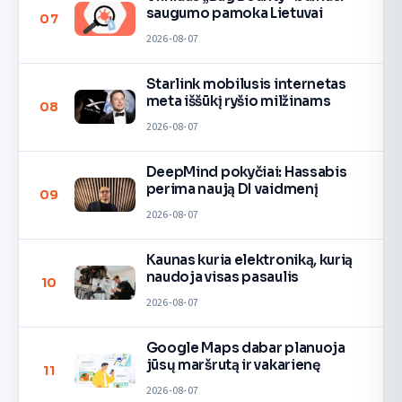
saugumo pamoka Lietuvai
07
2026-08-07
Starlink mobilusis internetas
meta iššūkį ryšio milžinams
08
2026-08-07
DeepMind pokyčiai: Hassabis
perima naują DI vaidmenį
09
2026-08-07
Kaunas kuria elektroniką, kurią
naudoja visas pasaulis
10
2026-08-07
Google Maps dabar planuoja
jūsų maršrutą ir vakarienę
11
2026-08-07