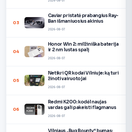
2026-08-07
Caviar pristatė prabangius Ray-
Ban išmaniuosius akinius
03
2026-08-07
Honor Win 2: milžiniška baterija
ir 2 nm lustas spalį
04
2026-08-07
Netikri QR kodai Vilniuje: ką turi
žinoti vairuotojai
05
2026-08-07
Redmi K200: kodėl naujas
vardas gali pakeisti flagmanus
06
2026-08-07
Vilniaus „Bug Bounty“ bumas: