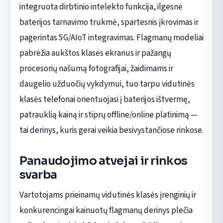
integruota dirbtinio intelekto funkcija, ilgesnė
baterijos tarnavimo trukmė, spartesnis įkrovimas ir
pagerintas 5G/AIoT integravimas. Flagmanų modeliai
pabrėžia aukštos klasės ekranus ir pažangų
procesorių našumą fotografijai, žaidimams ir
daugelio užduočių vykdymui, tuo tarpu vidutinės
klasės telefonai orientuojasi į baterijos ištvermę,
patrauklią kainą ir stiprų offline/online platinimą —
tai derinys, kuris gerai veikia besivystančiose rinkose.
Panaudojimo atvejai ir rinkos
svarba
Vartotojams prieinamų vidutinės klasės įrenginių ir
konkurencingai kainuotų flagmanų derinys plečia