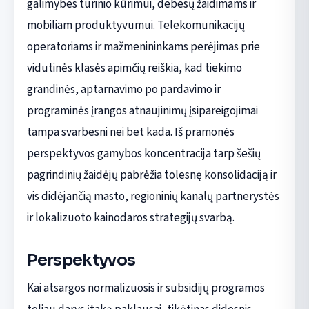
galimybes turinio kūrimui, debesų žaidimams ir
mobiliam produktyvumui. Telekomunikacijų
operatoriams ir mažmenininkams perėjimas prie
vidutinės klasės apimčių reiškia, kad tiekimo
grandinės, aptarnavimo po pardavimo ir
programinės įrangos atnaujinimų įsipareigojimai
tampa svarbesni nei bet kada. Iš pramonės
perspektyvos gamybos koncentracija tarp šešių
pagrindinių žaidėjų pabrėžia tolesnę konsolidaciją ir
vis didėjančią masto, regioninių kanalų partnerystės
ir lokalizuoto kainodaros strategijų svarbą.
Perspektyvos
Kai atsargos normalizuosis ir subsidijų programos