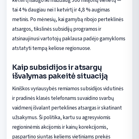
ketvirtį išaugo iki maždaug 300 milijonų vienetų —
tai 4 % daugiau nei I ketvirtį ir 4,8 % augimas
metinis. Po mėnesių, kai gamybą ribojo perteklinės
atsargos, tikslinės subsidijų programos ir
atsinaujinusi vartotojų paklausa padėjo gamykloms
atstatyti tempą keliose regionuose.
Kaip subsidijos ir atsargų
išvalymas pakeitė situaciją
Kiniškos vyriausybės remiamos subsidijos vidutinės
ir pradinės klasės telefonams suvaidino svarbų
vaidmenį išvalant perteklines atsargas ir skatinant
užsakymus. Ši politika, kartu su agresyviomis
regioninėmis akcijomis ir kainų korekcijomis,
paspartino siuntas keliems vietiniams prekės