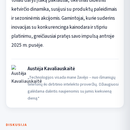
toliau darys įtaką paklausai, tikėtinas didesnis
ketvirčio dinamika, susijusi su produktų paleidimais
ir sezoninėmis akcijomis. Gamintojai, kurie suderins
inovacijas su konkurencinga kainodara ir stipriu
platinimu, greičiausiai pratęs savo impulsą antroje
2025 m. pusėje.
Austėja Kavaliauskaitė
„Technologijos visada mane žavėjo – nuo išmaniųjų
telefonų iki dirbtinio intelekto proveržių. Džiaugiuosi
galėdama dalintis naujienomis su jumis kiekvieną
dieną.“
DISKUSIJA