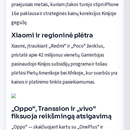
praėjusiais metais, kuriam įtakos turėjo stipri iPhone
16e paklausa ir strateginės kainų korekcijos Kinijoje
gegužę.
Xiaomi ir regioninė plėtra
Xiaomi, įtraukiant „Redmi“ ir „Poco“ ženklus,
pristatė apie 42 milijonus vienetų. Gamintojas
pasinaudojo Kinijos subsidijų programa ir toliau
plėtėsi Pietų Amerikoje bei Afrikoje, kur svarbūs yra
kainos ir platinimo tinklo pasiekiamumas.
„Oppo“, Transsion ir „vivo“
fiksuoja reikšmingą atsigavimą
„Oppo“ — skaičiuojant kartu su „OnePlus“ ir