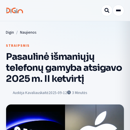
Digin
Naujienos
STRAIPSNIS
Pasaulinė išmaniųjų
telefonų gamyba atsigavo
2025 m. II ketvirtį
Austėja Kavaliauskaitė
2025-09-12
3
Minutės