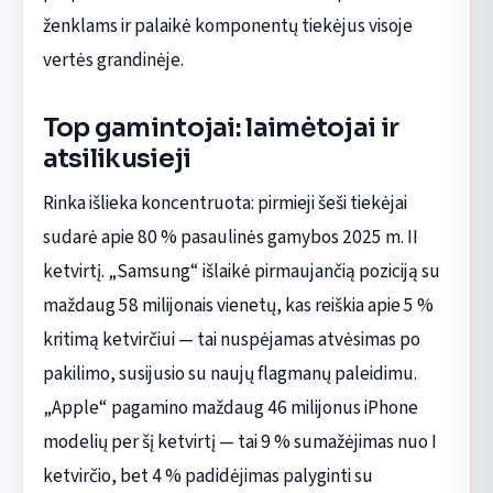
ženklams ir palaikė komponentų tiekėjus visoje
vertės grandinėje.
Top gamintojai: laimėtojai ir
atsilikusieji
Rinka išlieka koncentruota: pirmieji šeši tiekėjai
sudarė apie 80 % pasaulinės gamybos 2025 m. II
ketvirtį. „Samsung“ išlaikė pirmaujančią poziciją su
maždaug 58 milijonais vienetų, kas reiškia apie 5 %
kritimą ketvirčiui — tai nuspėjamas atvėsimas po
pakilimo, susijusio su naujų flagmanų paleidimu.
„Apple“ pagamino maždaug 46 milijonus iPhone
modelių per šį ketvirtį — tai 9 % sumažėjimas nuo I
ketvirčio, bet 4 % padidėjimas palyginti su