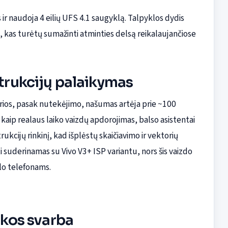
r naudoja 4 eilių UFS 4.1 saugyklą. Talpyklos dydis
, kas turėtų sumažinti atminties delsą reikalaujančiose
strukcijų palaikymas
urios, pasak nutekėjimo, našumas artėja prie ~100
 kaip realaus laiko vaizdų apdorojimas, balso asistentai
rukcijų rinkinį, kad išplėstų skaičiavimo ir vektorių
i suderinamas su Vivo V3+ ISP variantu, nors šis vaizdo
lo telefonams.
nkos svarba