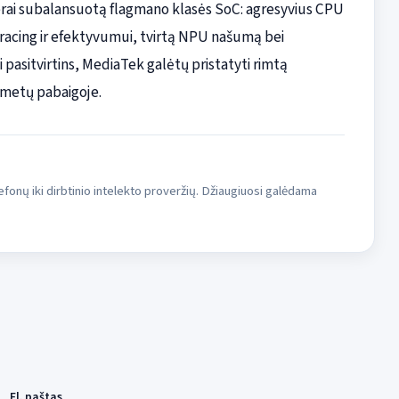
erai subalansuotą flagmano klasės SoC: agresyvius CPU
racing ir efektyvumui, tvirtą NPU našumą bei
 pasitvirtins, MediaTek galėtų pristatyti rimtą
metų pabaigoje.
fonų iki dirbtinio intelekto proveržių. Džiaugiuosi galėdama
El. paštas