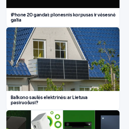
iPhone 20 gandai: plonesnis korpusas ir vėsesnė
galia
Balkono saulės elektrinės: ar Lietuva
pasiruošusi?