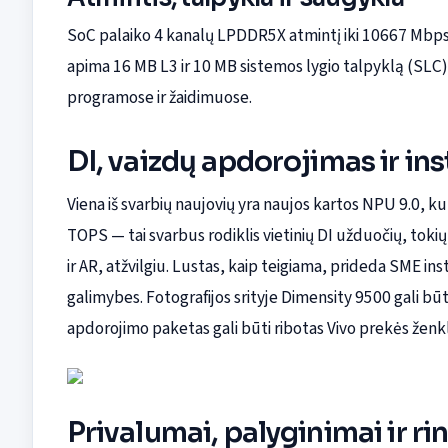
SoC palaiko 4 kanalų LPDDR5X atmintį iki 10667 Mbps i
apima 16 MB L3 ir 10 MB sistemos lygio talpyklą (SLC)
programose ir žaidimuose.
DI, vaizdų apdorojimas ir in
Viena iš svarbių naujovių yra naujos kartos NPU 9.0, k
TOPS — tai svarbus rodiklis vietinių DI užduočių, tokių
ir AR, atžvilgiu. Lustas, kaip teigiama, prideda SME inst
galimybes. Fotografijos srityje Dimensity 9500 gali būt
apdorojimo paketas gali būti ribotas Vivo prekės ženk
Privalumai, palyginimai ir ri