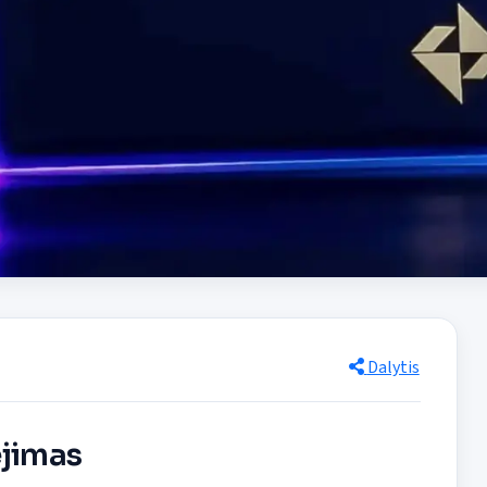
Dalytis
ėjimas