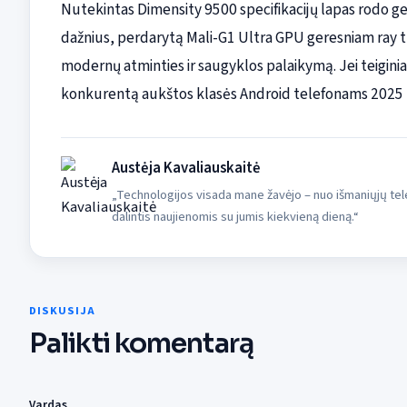
Nutekintas Dimensity 9500 specifikacijų lapas rodo g
dažnius, perdarytą Mali-G1 Ultra GPU geresniam ray t
modernų atminties ir saugyklos palaikymą. Jei teiginiai
konkurentą aukštos klasės Android telefonams 2025 
Austėja Kavaliauskaitė
„Technologijos visada mane žavėjo – nuo išmaniųjų tele
dalintis naujienomis su jumis kiekvieną dieną.“
DISKUSIJA
Palikti komentarą
Vardas