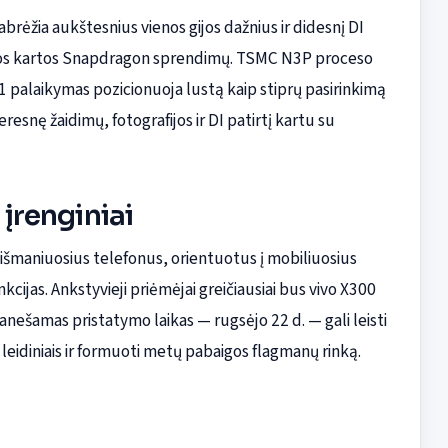
rėžia aukštesnius vienos gijos dažnius ir didesnį DI
jos kartos Snapdragon sprendimų. TSMC N3P proceso
 palaikymas pozicionuoja lustą kaip stiprų pasirinkimą
esnę žaidimų, fotografijos ir DI patirtį kartu su
 įrenginiai
išmaniuosius telefonus, orientuotus į mobiliuosius
kcijas. Ankstyvieji priėmėjai greičiausiai bus vivo X300
Pranešamas pristatymo laikas — rugsėjo 22 d. — gali leisti
diniais ir formuoti metų pabaigos flagmanų rinką.