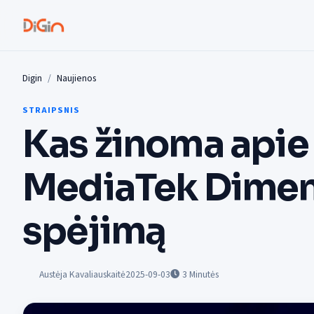
Digin
Naujienos
STRAIPSNIS
Kas žinoma apie
MediaTek Dimen
spėjimą
Austėja Kavaliauskaitė
2025-09-03
3
Minutės