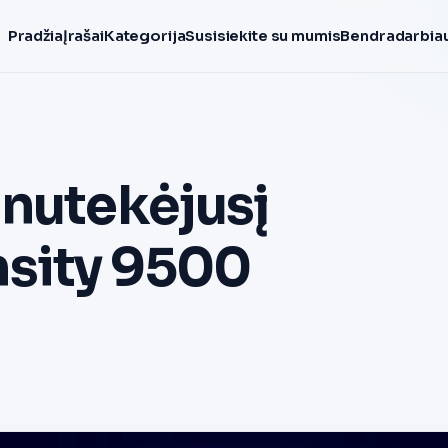
Pradžia
Įrašai
Kategorija
Susisiekite su mumis
Bendradarbiau
 nutekėjusį
sity 9500