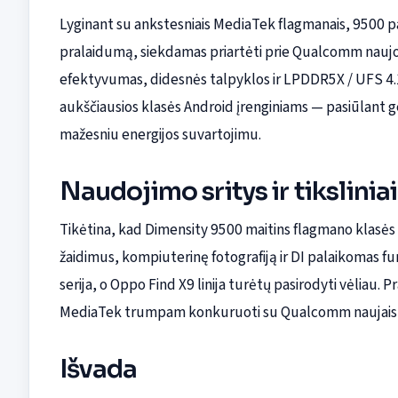
Lyginant su ankstesniais MediaTek flagmanais, 9500 pab
pralaidumą, siekdamas priartėti prie Qualcomm nau
efektyvumas, didesnės talpyklos ir LPDDR5X / UFS 4.1
aukščiausios klasės Android įrenginiams — pasiūlant ger
mažesniu energijos suvartojimu.
Naudojimo sritys ir tiksliniai
Tikėtina, kad Dimensity 9500 maitins flagmano klasės 
žaidimus, kompiuterinę fotografiją ir DI palaikomas fun
serija, o Oppo Find X9 linija turėtų pasirodyti vėliau. 
MediaTek trumpam konkuruoti su Qualcomm naujais lei
Išvada