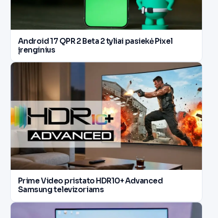
Android 17 QPR 2 Beta 2 tyliai pasiekė Pixel
įrenginius
Prime Video pristato HDR10+ Advanced
Samsung televizoriams