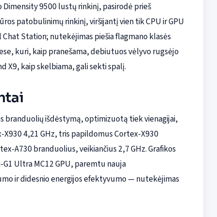
Dimensity 9500 lustų rinkinį, pasirodė prieš
os patobulinimų rinkinį, viršijantį vien tik CPU ir GPU
al Chat Station; nutekėjimas piešia flagmano klasės
se, kuri, kaip pranešama, debiutuos vėlyvo rugsėjo
d X9, kaip skelbiama, gali sekti spalį.
ntai
s branduolių išdėstymą, optimizuotą tiek vienagijai,
tex-X930 4,21 GHz, tris papildomus Cortex-X930
tex-A730 branduolius, veikiančius 2,7 GHz. Grafikos
ali-G1 Ultra MC12 GPU, paremtu nauja
ašumo ir didesnio energijos efektyvumo — nutekėjimas