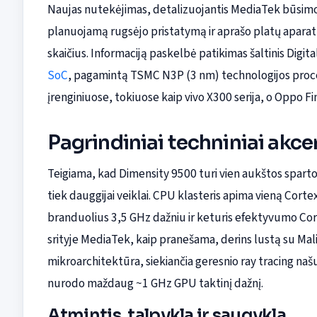
Naujas nutekėjimas, detalizuojantis MediaTek būsimo 
planuojamą rugsėjo pristatymą ir aprašo platų aparatūr
skaičius. Informaciją paskelbė patikimas šaltinis Digit
SoC
, pagamintą TSMC N3P (3 nm) technologijos proce
įrenginiuose, tokiuose kaip vivo X300 serija, o Oppo Fin
Pagrindiniai techniniai akce
Teigiama, kad Dimensity 9500 turi vien aukštos sparto
tiek dauggijai veiklai. CPU klasteris apima vieną Cor
branduolius 3,5 GHz dažniu ir keturis efektyvumo Cor
srityje MediaTek, kaip pranešama, derins lustą su M
mikroarchitektūra, siekiančia geresnio ray tracing n
nurodo maždaug ~1 GHz GPU taktinį dažnį.
Atmintis, talpykla ir saugykla