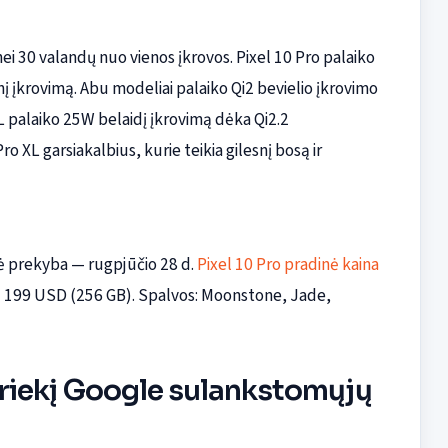
ei 30 valandų nuo vienos įkrovos. Pixel 10 Pro palaiko
inį įkrovimą. Abu modeliai palaiko Qi2 bevielio įkrovimo
L palaiko 25W belaidį įkrovimą dėka Qi2.2
XL garsiakalbius, kurie teikia gilesnį bosą ir
nė prekyba — rugpjūčio 28 d.
Pixel 10 Pro pradinė kaina
 1 199 USD (256 GB). Spalvos: Moonstone, Jade,
į priekį Google sulankstomųjų