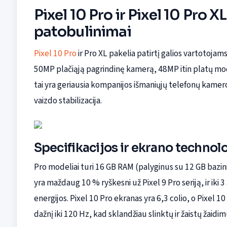
Pixel 10 Pro ir Pixel 10 Pro 
patobulinimai
Pixel 10 Pro
ir Pro XL pakelia patirtį galios vartotojam
50MP plačiąją pagrindinę kamerą, 48MP itin platų mod
tai yra geriausia kompanijos išmaniųjų telefonų kameros 
vaizdo stabilizacija.
Specifikacijos ir ekrano technol
Pro modeliai turi 16 GB RAM (palyginus su 12 GB bazin
yra maždaug 10 % ryškesni už Pixel 9 Pro seriją, ir ik
energijos. Pixel 10 Pro ekranas yra 6,3 colio, o Pixel 
dažnį iki 120 Hz, kad sklandžiau slinktų ir žaistų žaidim