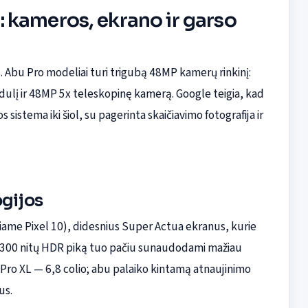
XL: kameros, ekrano ir garso
s. Abu Pro modeliai turi trigubą 48MP kamerų rinkinį:
ulį ir 48MP 5x teleskopinę kamerą. Google teigia, kad
sistema iki šiol, su pagerinta skaičiavimo fotografija ir
ogijos
iame Pixel 10), didesnius Super Actua ekranus, kurie
i 3 300 nitų HDR piką tuo pačiu sunaudodami mažiau
10 Pro XL — 6,8 colio; abu palaiko kintamą atnaujinimo
us.