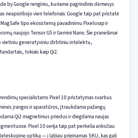
ade by Google renginiu, kuriame pagrindinis dėmesys
as neapsiribojo vien telefonais: Google taip pat pristatė
ią MagSafe tipo ekosistemą pavadinimu Pixelsnap ir
 varomų naujojo Tensor G5 ir Gemini Nano. Šie pranešimai
 vietiniu generatyviniu dirbtiniu intelektu,
andartais, tokiais kaip Qi2.
prendimų specialistams Pixel 10 pristatymas svarbus
aminės įrangos ir aparatūros, įtraukdama pažangų
tatydama Qi2 magnetinius priedus ir diegdama naujas
gmentuose. Pixel 10 serija taip pat perkelia anksčiau
teleskopinę optiką — į labiau prieinamas SKU, kas gali