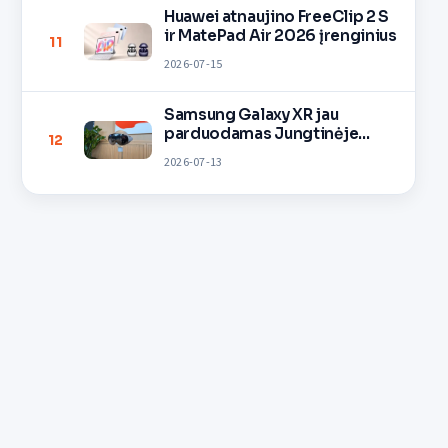
Huawei atnaujino FreeClip 2 S
ir MatePad Air 2026 įrenginius
11
2026-07-15
Samsung Galaxy XR jau
parduodamas Jungtinėje
12
Karalystėje
2026-07-13