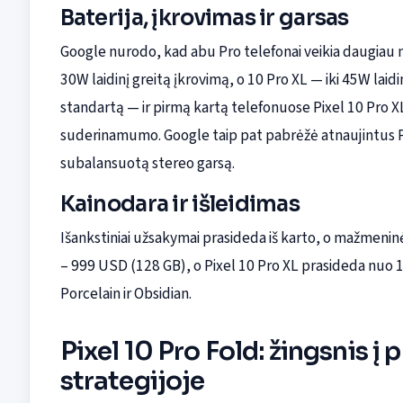
Baterija, įkrovimas ir garsas
Google nurodo, kad abu Pro telefonai veikia daugiau n
30W laidinį greitą įkrovimą, o 10 Pro XL — iki 45W laid
standartą — ir pirmą kartą telefonuose Pixel 10 Pro X
suderinamumo. Google taip pat pabrėžė atnaujintus Pro 
subalansuotą stereo garsą.
Kainodara ir išleidimas
Išankstiniai užsakymai prasideda iš karto, o mažmeni
– 999 USD (128 GB), o Pixel 10 Pro XL prasideda nuo
Porcelain ir Obsidian.
Pixel 10 Pro Fold: žingsnis 
strategijoje