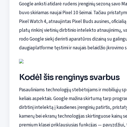
Google anksti atidarė rudens įrenginių sezoną savo M
buvo skiriamas naujai Pixel 10 šeimai. Tačiau pristatym
Pixel Watch 4, atnaujintas Pixel Buds ausines, oficial
platų rinkinį vietinių dirbtinio intelekto atnaujinimų,
rodo Google siekį derinti aparatūros dizainą su galingu
daugiaplatforme tęstimi ir naujais belaidžio įkrovimo st
Kodėl šis renginys svarbus
Pasauliniams technologijų stebėtojams ir mobiliųjų s
keliais aspektais. Google mažina skirtumą tarp progr
dirbtinį intelektą į kasdienes įrenginių patirtis, pris
kamerų bei ekranų technologijas skirtinguose kainų se
premium klasei priklausiusias funkcijas — pavyzdžiui, 