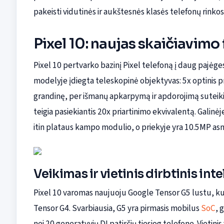
pakeisti vidutinės ir aukštesnės klasės telefonų rinkos
Pixel 10: naujas skaičiavimo
Pixel 10 pertvarko bazinį Pixel telefoną į daug pajėge
modelyje įdiegta teleskopinė objektyvas: 5x optinis pr
grandinę, per išmanų apkarpymą ir apdorojimą suteik
teigia pasiekiantis 20x priartinimo ekvivalentą. Galin
itin plataus kampo modulio, o priekyje yra 10.5MP a
Veikimas ir vietinis dirbtinis int
Pixel 10 varomas naujuoju Google Tensor G5 lustu, ku
Tensor G4. Svarbiausia, G5 yra pirmasis mobilus
SoC
, 
nei 20 generatyvių DI patirčių tiesiog telefone. Vieti