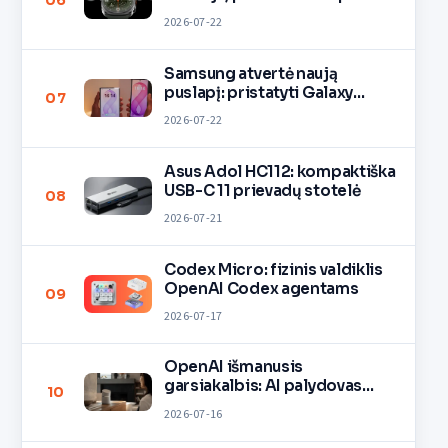
06
2026-07-22
Samsung atvertė naują
puslapį: pristatyti Galaxy
07
Fold8, Fold8 Ultra ir Flip8
2026-07-22
lankstieji flagmanai.
Asus Adol HC112: kompaktiška
USB-C 11 prievadų stotelė
08
2026-07-21
Codex Micro: fizinis valdiklis
OpenAI Codex agentams
09
2026-07-17
OpenAI išmanusis
garsiakalbis: AI palydovas
10
namams
2026-07-16