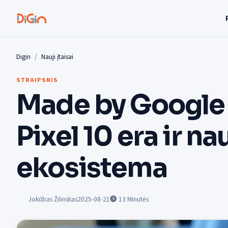
Digin
Nauji įtaisai
STRAIPSNIS
Made by Google 
Pixel 10 era ir na
ekosistema
Jokūbas Žilinskas
2025-08-21
13
Minutės