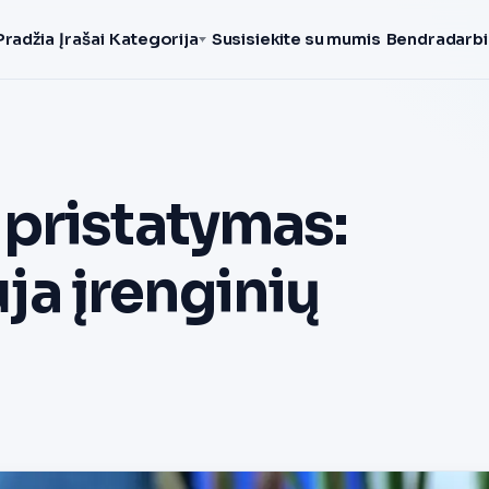
Pradžia
Įrašai
Kategorija
Susisiekite su mumis
Bendradarbi
pristatymas:
uja įrenginių