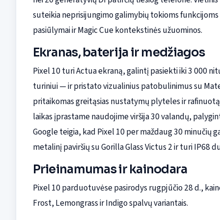
suteikia neprisijungimo galimybių tokioms funkcijom
pasiūlymai ir Magic Cue kontekstinės užuominos.
Ekranas, baterija ir medžiagos
Pixel 10 turi Actua ekraną, galintį pasiekti iki 3 000
turiniui — ir pristato vizualinius patobulinimus su Mate
pritaikomas greitąsias nustatymų plyteles ir rafinuotą 
laikas įprastame naudojime viršija 30 valandų, palygin
Google teigia, kad Pixel 10 per maždaug 30 minučių gali
metalinį paviršių su Gorilla Glass Victus 2 ir turi IP68 
Prieinamumas ir kainodara
Pixel 10 parduotuvėse pasirodys rugpjūčio 28 d., kaino
Frost, Lemongrass ir Indigo spalvų variantais.