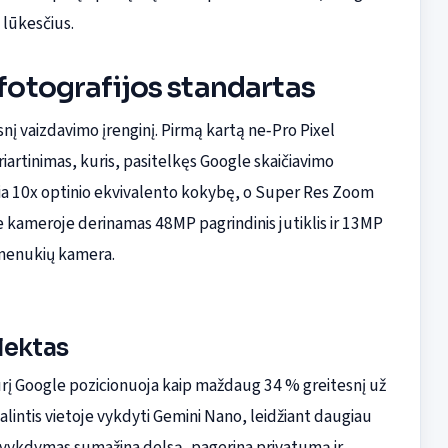
 lūkesčius.
 fotografijos standartas
snį vaizdavimo įrenginį. Pirmą kartą ne‑Pro Pixel
iartinimas, kuris, pasitelkęs Google skaičiavimo
ia 10x optinio ekvivalento kokybę, o Super Res Zoom
ėje kameroje derinamas 48MP pagrindinis jutiklis ir 13MP
smenukių kamera.
elektas
rį Google pozicionuoja kaip maždaug 34 % greitesnį už
galintis vietoje vykdyti Gemini Nano, leidžiant daugiau
nis vykdymas sumažina delsą, pagerina privatumą ir