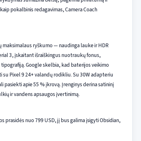
s kaip pokalbinis redagavimas, Camera Coach
 nitų maksimalaus ryškumo — naudinga lauke ir HDR
rial 3, įskaitant išraiškingus nuotraukų fonus,
tipografiją. Google skelbia, kad baterijos veikimo
ti su Pixel 9 24+ valandų rodikliu. Su 30W adapteriu
 pasiekti apie 55 % įkrovą. Įrenginys derina satininį
dulkių ir vandens apsaugos įvertinimą.
s prasidės nuo 799 USD, jį bus galima įsigyti Obsidian,