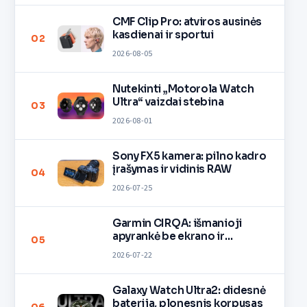
CMF Clip Pro: atviros ausinės
kasdienai ir sportui
02
2026-08-05
Nutekinti „Motorola Watch
Ultra“ vaizdai stebina
03
2026-08-01
Sony FX5 kamera: pilno kadro
įrašymas ir vidinis RAW
04
2026-07-25
Garmin CIRQA: išmanioji
apyrankė be ekrano ir
05
mokesčių
2026-07-22
Galaxy Watch Ultra2: didesnė
baterija, plonesnis korpusas