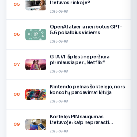
Lietuvos rinkoje?
05
2026-08-08
OpenAI atveria neribotus GPT-
5.6 pokalbius visiems
06
2026-08-08
GTA VI išplėstinė peržiūra
pirmiausia per „Netflix“
07
2026-08-08
Nintendo pelnas šoktelėjo, nors
konsolių pardavimai lėtėja
08
2026-08-08
Kortelės PIN saugumas
Lietuvoje: kaip neprarasti
09
pinigų
2026-08-08