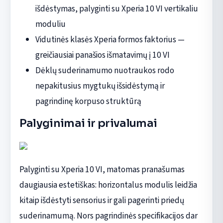
išdėstymas, palyginti su Xperia 10 VI vertikaliu
moduliu
Vidutinės klasės Xperia formos faktorius —
greičiausiai panašios išmatavimų į 10 VI
Dėklų suderinamumo nuotraukos rodo
nepakitusius mygtukų išsidėstymą ir
pagrindinę korpuso struktūrą
Palyginimai ir privalumai
Palyginti su Xperia 10 VI, matomas pranašumas
daugiausia estetiškas: horizontalus modulis leidžia
kitaip išdėstyti sensorius ir gali pagerinti priedų
suderinamumą. Nors pagrindinės specifikacijos dar