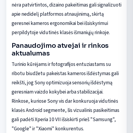
nėra patvirtintos, dizaino pakeitimas gali signalizuoti
apie nedidelį platformos atnaujinimą, skirtą
geresnei kameros ergonomikai bei išsiskyrimui
perpildytoje vidutinės klasės išmaniųjų rinkoje.
Panaudojimo atvejai ir rinkos
aktualumas
Turinio kūrėjams ir fotografijos entuziastams su
ribotu biudžetu pakeistas kameros išdėstymas gali
reikšti, jog Sony optimizuoja sensorių išdėstymą
geresniam vaizdo kokybei arba stabilizacijai.
Rinkose, kuriose Sony vis dar konkuruoja vidutinės
klasės Android segmente, šis vizualinis pasikeitimas
gali padėti Xperia 10 VII išsiskirti prieš "Samsung",
"Google" ir "Xiaomi" konkurentus.