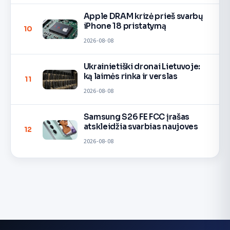
Apple DRAM krizė prieš svarbų
iPhone 18 pristatymą
10
2026-08-08
Ukrainietiški dronai Lietuvoje:
ką laimės rinka ir verslas
11
2026-08-08
Samsung S26 FE FCC įrašas
atskleidžia svarbias naujoves
12
2026-08-08