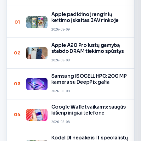
Apple padidino įrenginių
keitimo įskaitas JAV rinkoje
01
2026-08-09
Apple A20 Pro lustų gamybą
stabdo DRAM tiekimo spūstys
02
2026-08-08
Samsung ISOCELL HPC: 200 MP
kamera su DeepPix galia
03
2026-08-08
Google Wallet vaikams: saugūs
kišenpinigiai telefone
04
2026-08-08
Kodėl DI nepakeis IT specialistų