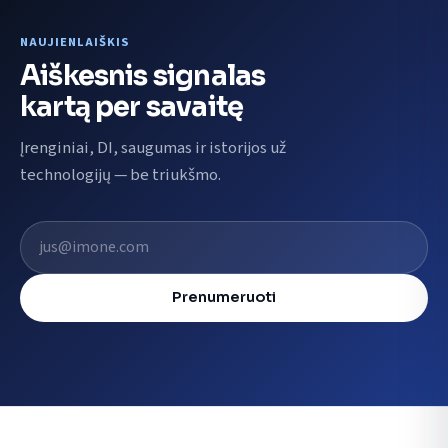
NAUJIENLAIŠKIS
Aiškesnis signalas
kartą per savaitę
Įrenginiai, DI, saugumas ir istorijos už
technologijų — be triukšmo.
El. pašto adresas
Prenumeruoti