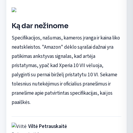
Ką dar nežinome
Specifikacijos, našumas, kameros įranga ir kaina liko
neatskleistos. "Amazon" dėklo sąrašai dažnai yra
patikimas ankstyvas signalas, kad artėja
pristatymas, ypač kad Xperia 10 VII vėluoja,
palyginti su pernai birželį pristatytu 10 VI. Sekame
tolesnius nutekėjimus ir oficialius pranešimus ir
pranešime apie patvirtintas specifikacijas, kai jos
paaiškės.
Viltė Petrauskaitė