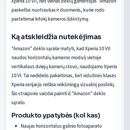
Xperia 10 VII, nes vienas dėklų gamintojas "Amazon"
paskelbė nuotraukas ir duomenis, kurie rodo
pastebimai kitokį kameros išdėstymą.
Ką atskleidžia nutekėjimas
"Amazon" dėklo sąraše matyti, kad Xperia 10 VII
naudos horizontalų kameros modulį vietoje
vertikalaus dviejų kamerų stovo, naudojamo Xperia
10 VI. Tai nedidelis pakeitimas, bet vidutinės klasės
Xperia serijai jis reiškia reikšmingą vizualinį poslinkį.
Šio straipsnio vaizdai paimti iš "Amazon" dėklo
sąrašo.
Produkto ypatybės (kol kas)
Naujas horizontalus galinio fotoaparato