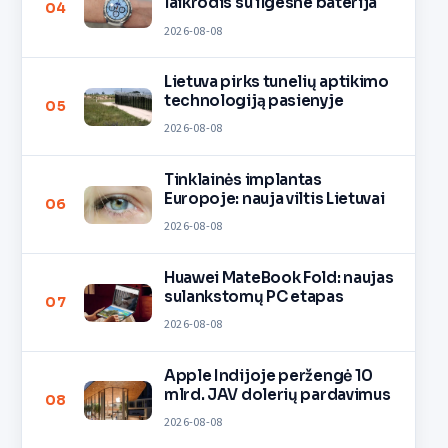
laikrodis su ilgesne baterija
04
2026-08-08
Lietuva pirks tunelių aptikimo
technologiją pasienyje
05
2026-08-08
Tinklainės implantas
Europoje: nauja viltis Lietuvai
06
2026-08-08
Huawei MateBook Fold: naujas
sulankstomų PC etapas
07
2026-08-08
Apple Indijoje peržengė 10
mlrd. JAV dolerių pardavimus
08
2026-08-08