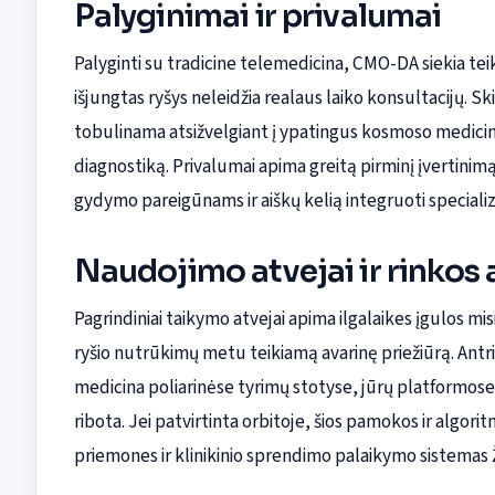
Palyginimai ir privalumai
Palyginti su tradicine telemedicina, CMO-DA siekia te
išjungtas ryšys neleidžia realaus laiko konsultacijų. S
tobulinama atsižvelgiant į ypatingus kosmoso medicinos 
diagnostiką. Privalumai apima greitą pirminį įvertinim
gydymo pareigūnams ir aiškų kelią integruoti specializ
Naudojimo atvejai ir rinkos
Pagrindiniai taikymo atvejai apima ilgalaikes įgulos mis
ryšio nutrūkimų metu teikiamą avarinę priežiūrą. Antri
medicina poliarinėse tyrimų stotyse, jūrų platformose ir
ribota. Jei patvirtinta orbitoje, šios pamokos ir algor
priemones ir klinikinio sprendimo palaikymo sistemas