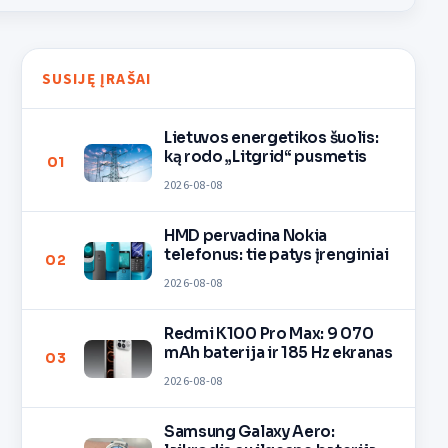
SUSIJĘ ĮRAŠAI
Lietuvos energetikos šuolis:
ką rodo „Litgrid“ pusmetis
01
2026-08-08
HMD pervadina Nokia
telefonus: tie patys įrenginiai
02
2026-08-08
Redmi K100 Pro Max: 9 070
mAh baterija ir 185 Hz ekranas
03
2026-08-08
Samsung Galaxy Aero: