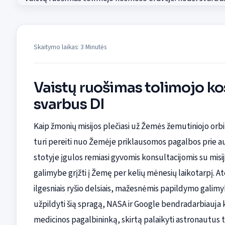
Skaitymo laikas: 3 Minutės
Vaistų ruošimas tolimojo ko
svarbus DI
Kaip žmonių misijos plečiasi už Žemės žemutiniojo orbit
turi pereiti nuo Žemėje priklausomos pagalbos prie 
stotyje įgulos remiasi gyvomis konsultacijomis su misi
galimybe grįžti į Žemę per kelių mėnesių laikotarpį. At
ilgesniais ryšio delsiais, mažesnėmis papildymo galimyb
užpildyti šią spragą, NASA ir Google bendradarbiauja 
medicinos pagalbininką, skirtą palaikyti astronautus ta