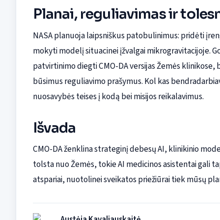
Planai, reguliavimas ir tolesn
NASA planuoja laipsniškus patobulinimus: pridėti įreng
mokyti modelį situacinei įžvalgai mikrogravitacijoje.
patvirtinimo diegti CMO-DA versijas Žemės klinikose, b
būsimus reguliavimo prašymus. Kol kas bendradarbi
nuosavybės teises į kodą bei misijos reikalavimus.
Išvada
CMO-DA ženklina strateginį debesų AI, klinikinio modela
tolsta nuo Žemės, tokie AI medicinos asistentai gali t
atspariai, nuotolinei sveikatos priežiūrai tiek mūsų plan
Austėja Kavaliauskaitė