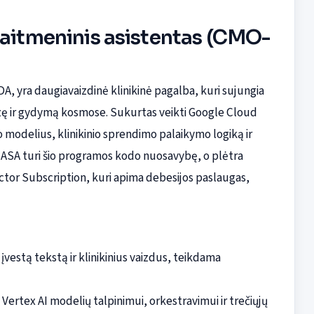
kaitmeninis asistentas (CMO-
A, yra daugiavaizdinė klinikinė pagalba, kuri sujungia
ozę ir gydymą kosmose. Sukurtas veikti Google Cloud
 modelius, klinikinio sprendimo palaikymo logiką ir
ASA turi šio programos kodo nuosavybę, o plėtra
ctor Subscription, kuri apima debesijos paslaugas,
įvestą tekstą ir klinikinius vaizdus, teikdama
Vertex AI modelių talpinimui, orkestravimui ir trečiųjų