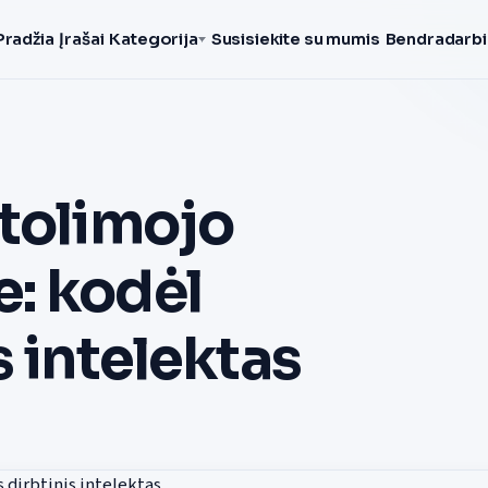
Pradžia
Įrašai
Kategorija
Susisiekite su mumis
Bendradarbi
 tolimojo
: kodėl
s intelektas