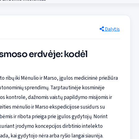
Dalytis
smoso erdvėje: kodėl
o ribų iki Mėnulio ir Marso, įgulos medicininė priežiūra
autonominių sprendimų. Tarptautinėje kosminėje
jos kontrole, dažnomis vaistų papildymo misijomis ir
eities mėnulio ir Marso ekspedicijose susidurs su
ėmis ir ribota prieiga prie įgulos gydytojų. Norint
kuriant įrodymo koncepcijos dirbtinio intelekto
da, kai gydytojo nėra arba ryšio langai siaurėja.