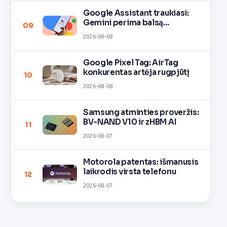
Google Assistant traukiasi:
Gemini perima balsą
09
įrenginiuose
2026-08-08
Google Pixel Tag: AirTag
konkurentas artėja rugpjūtį
10
2026-08-08
Samsung atminties proveržis:
BV-NAND V10 ir zHBM AI
11
2026-08-07
Motorola patentas: išmanusis
laikrodis virsta telefonu
12
2026-08-07