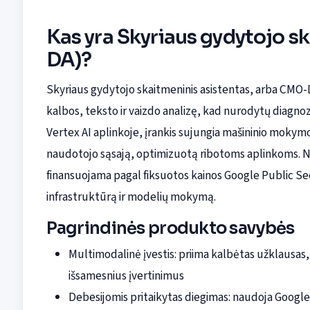
Kas yra Skyriaus gydytojo s
DA)?
Skyriaus gydytojo skaitmeninis asistentas, arba CMO-D
kalbos, teksto ir vaizdo analizę, kad nurodytų diagn
Vertex AI aplinkoje, įrankis sujungia mašininio mokymo
naudotojo sąsają, optimizuotą ribotoms aplinkoms. N
finansuojama pagal fiksuotos kainos Google Public Se
infrastruktūrą ir modelių mokymą.
Pagrindinės produkto savybės
Multimodalinė įvestis: priima kalbėtas užklausas, 
išsamesnius įvertinimus
Debesijomis pritaikytas diegimas: naudoja Google 