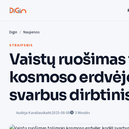
Digin
Naujienos
STRAIPSNIS
Vaistų ruošimas
kosmoso erdvėje
svarbus dirbtini
Austėja Kavaliauskaitė
2025-08-08
3
Minutės