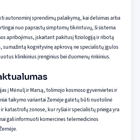
ikti autonominį sprendimų palaikymą, kai delsimas arba
kirtingai nuo paprastų simptomų tikrintuvų, ši sistema
apribojimus, įskaitant pakitusį fiziologiją ir ribotą
ą, sumažintą kognityvinę apkrovą ne specialistų įgulos
uotus klinikinius įrenginius bei duomenų rinkinius.
 aktualumas
ijas į Mėnulį ir Marsą, tolimojo kosmoso gyvenvietes ir
niai taikymo variantai Žemėje galėtų būti nuotolinė
 katastrofų zonose, kur ryšiai ir specialistų prieiga yra
itmai gali informuoti komercines telemedicinos
 Žemėje.