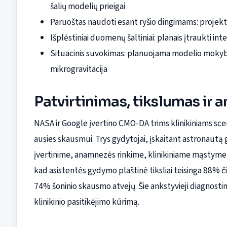
šalių modelių prieigai
Paruoštas naudoti esant ryšio dingimams: projekt
Išplėstiniai duomenų šaltiniai: planais įtraukti int
Situacinis suvokimas: planuojama modelio mokyba a
mikrogravitacija
Patvirtinimas, tikslumas ir a
NASA ir Google įvertino CMO-DA trims klinikiniams scen
ausies skausmui. Trys gydytojai, įskaitant astronautą
įvertinime, anamnezės rinkime, klinikiniame mąstyme 
kad asistentės gydymo plaštinė tiksliai teisinga 88% 
74% šoninio skausmo atvejų. Šie ankstyvieji diagnostinė
klinikinio pasitikėjimo kūrimą.