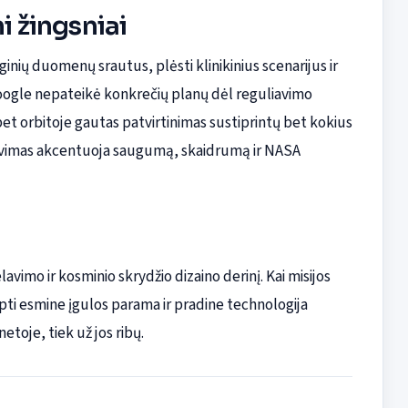
i žingsniai
inių duomenų srautus, plėsti klinikinius scenarijus ir
 Google nepateikė konkrečių planų dėl reguliavimo
et orbitoje gautas patvirtinimas sustiprintų bet kokius
avimas akcentuoja saugumą, skaidrumą ir NASA
vimo ir kosminio skrydžio dizaino derinį. Kai misijos
apti esmine įgulos parama ir pradine technologija
etoje, tiek už jos ribų.