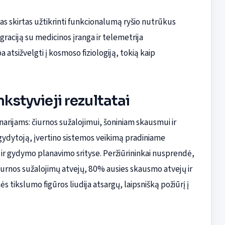
as skirtas užtikrinti funkcionalumą ryšio nutrūkus
egraciją su medicinos įranga ir telemetrija
tsižvelgti į kosmoso fiziologiją, tokią kaip
nkstyvieji rezultatai
arijams: čiurnos sužalojimui, šoniniam skausmui ir
 gydytoją, įvertino sistemos veikimą pradiniame
ir gydymo planavimo srityse. Peržiūrininkai nusprendė,
čiurnos sužalojimų atvejų, 80% ausies skausmo atvejų ir
s tikslumo figūros liudija atsargų, laipsnišką požiūrį į