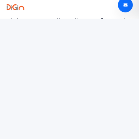
Digin - Technologijų naujienos, apžvalgos ir
tendencijos Lietuvoje
digin.lt – naujausios technologijų naujienos, išsamios
apžvalgos, įrenginių testai ir AI, mobilieji telefonai,
automobilių technologijos ir dar daugiau.
TYRINĖTI
Paslaugų teikimo sąlygos
Privatumo politika
SUSISIEKTI