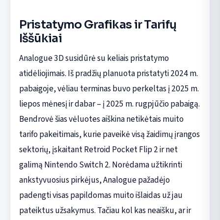
Pristatymo Grafikas ir Tarifų
Iššūkiai
Analogue 3D susidūrė su keliais pristatymo
atidėliojimais. Iš pradžių planuota pristatyti 2024 m.
pabaigoje, vėliau terminas buvo perkeltas į 2025 m.
liepos mėnesį ir dabar – į 2025 m. rugpjūčio pabaigą.
Bendrovė šias vėluotes aiškina netikėtais muito
tarifo pakeitimais, kurie paveikė visą žaidimų įrangos
sektorių, įskaitant Retroid Pocket Flip 2 ir net
galimą Nintendo Switch 2. Norėdama užtikrinti
ankstyvuosius pirkėjus, Analogue pažadėjo
padengti visas papildomas muito išlaidas už jau
pateiktus užsakymus. Tačiau kol kas neaišku, ar ir