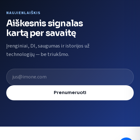
NAUJIENLAIŠKIS
Aiškesnis signalas
kartą per savaitę
Įrenginiai, DI, saugumas ir istorijos už
technologijų — be triukšmo.
El. pašto adresas
Prenumeruoti