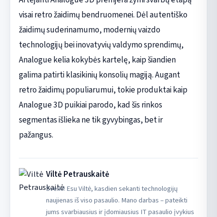
visai retro žaidimų bendruomenei. Dėl autentiško
žaidimų suderinamumo, modernių vaizdo
technologijų bei inovatyvių valdymo sprendimų,
Analogue kelia kokybės kartelę, kaip šiandien
galima patirti klasikinių konsolių magiją. Augant
retro žaidimų populiarumui, tokie produktai kaip
Analogue 3D puikiai parodo, kad šis rinkos
segmentas išlieka ne tik gyvybingas, bet ir
pažangus.
Viltė Petrauskaitė
Sveiki! Esu Viltė, kasdien sekanti technologijų
naujienas iš viso pasaulio. Mano darbas – pateikti
jums svarbiausius ir įdomiausius IT pasaulio įvykius