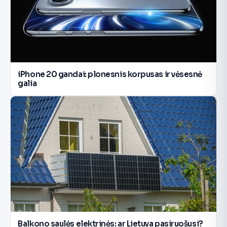
iPhone 20 gandai: plonesnis korpusas ir vėsesnė
galia
Balkono saulės elektrinės: ar Lietuva pasiruošusi?