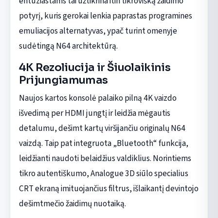
entuziastams tai užtikrina itin tikrovišką žaidimo
potyrį, kuris gerokai lenkia paprastas programines
emuliacijos alternatyvas, ypač turint omenyje
sudėtingą N64 architektūrą.
4K Rezoliucija ir Šiuolaikinis
Prijungiamumas
Naujos kartos konsolė palaiko pilną 4K vaizdo
išvedimą per HDMI jungtį ir leidžia mėgautis
detalumu, dešimt kartų viršijančiu originalų N64
vaizdą. Taip pat integruota „Bluetooth“ funkcija,
leidžianti naudoti belaidžius valdiklius. Norintiems
tikro autentiškumo, Analogue 3D siūlo specialius
CRT ekraną imituojančius filtrus, išlaikantį devintojo
dešimtmečio žaidimų nuotaiką.