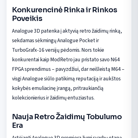
Konkurencinė Rinka ir Rinkos
Poveikis
Analogue 3D patenka į aktyvią retro žaidimų rinką,
sekdamas sėkmingų Analogue Pocket ir
TurboGrafx-16 versijų pėdomis. Nors tokie
konkurentai kaip ModRetro jau pristato savo N64
FPGA sprendimus – pavyzdžiui, dar neišleistą M64 –
visgi Analogue siūlo patikimą reputaciją ir aukštos
kokybės emuliacinę įrangą, pritraukiančią
kolekcionierius ir žaidimų entuziastus.
Nauja Retro Žaidimų Tobulumo
Era
Artėjanti Analogue 3D premjera žymi svarbų etapą