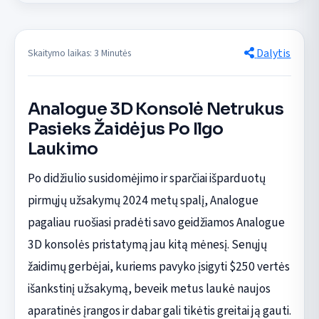
Dalytis
Skaitymo laikas: 3 Minutės
Analogue 3D Konsolė Netrukus
Pasieks Žaidėjus Po Ilgo
Laukimo
Po didžiulio susidomėjimo ir sparčiai išparduotų
pirmųjų užsakymų 2024 metų spalį, Analogue
pagaliau ruošiasi pradėti savo geidžiamos Analogue
3D konsolės pristatymą jau kitą mėnesį. Senųjų
žaidimų gerbėjai, kuriems pavyko įsigyti $250 vertės
išankstinį užsakymą, beveik metus laukė naujos
aparatinės įrangos ir dabar gali tikėtis greitai ją gauti.