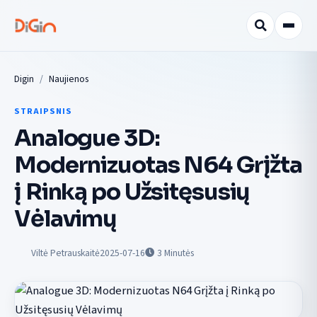
Digin
Naujienos
STRAIPSNIS
Analogue 3D:
Modernizuotas N64 Grįžta
į Rinką po Užsitęsusių
Vėlavimų
Viltė Petrauskaitė
2025-07-16
3
Minutės