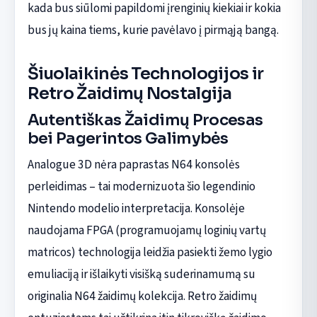
kada bus siūlomi papildomi įrenginių kiekiai ir kokia
bus jų kaina tiems, kurie pavėlavo į pirmąją bangą.
Šiuolaikinės Technologijos ir
Retro Žaidimų Nostalgija
Autentiškas Žaidimų Procesas
bei Pagerintos Galimybės
Analogue 3D nėra paprastas N64 konsolės
perleidimas – tai modernizuota šio legendinio
Nintendo modelio interpretacija. Konsolėje
naudojama FPGA (programuojamų loginių vartų
matricos) technologija leidžia pasiekti žemo lygio
emuliaciją ir išlaikyti visišką suderinamumą su
originalia N64 žaidimų kolekcija. Retro žaidimų