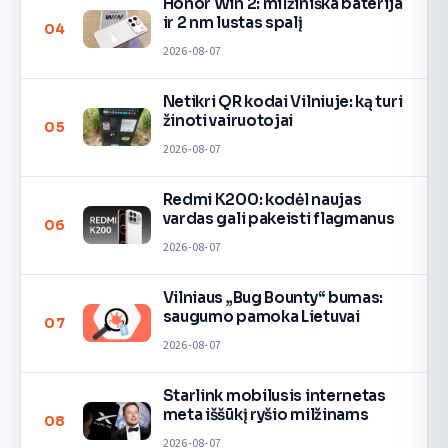
Honor Win 2: milžiniška baterija
ir 2 nm lustas spalį
04
2026-08-07
Netikri QR kodai Vilniuje: ką turi
žinoti vairuotojai
05
2026-08-07
Redmi K200: kodėl naujas
vardas gali pakeisti flagmanus
06
2026-08-07
Vilniaus „Bug Bounty“ bumas:
saugumo pamoka Lietuvai
07
2026-08-07
Starlink mobilusis internetas
meta iššūkį ryšio milžinams
08
2026-08-07