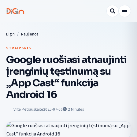
Digin
Naujienos
STRAIPSNIS
Google ruošiasi atnaujinti
įrenginių tęstinumą su
„App Cast“ funkcija
Android 16
Viltė Petrauskaitė
2025-07-06
2
Minutės