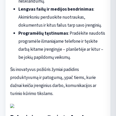
nesklandumų.
Lengvas failų ir medijos bendrinimas
:
Akimirksniu perduokite nuotraukas,
dokumentus ir kitus failus tarp savo įrenginių.
Programėlių tęstinumas
: Pradėkite naudotis
programėle išmaniajame telefone ir tęskite
darbą kitame įrenginyje – planšetėje ar kitur –
be jokių papildomų veiksmų.
Šis inovatyvus požiūris žymiai padidins
produktyvumą ir patogumą, ypač tiems, kurie
dažnai keičia įrenginius darbo, komunikacijos ar
turinio kūrimo tikslams.