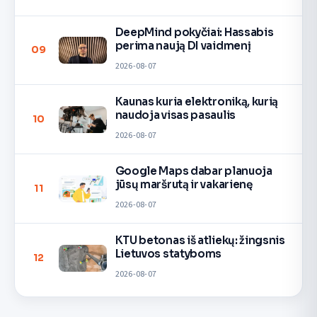
DeepMind pokyčiai: Hassabis
perima naują DI vaidmenį
09
2026-08-07
Kaunas kuria elektroniką, kurią
naudoja visas pasaulis
10
2026-08-07
Google Maps dabar planuoja
jūsų maršrutą ir vakarienę
11
2026-08-07
KTU betonas iš atliekų: žingsnis
Lietuvos statyboms
12
2026-08-07