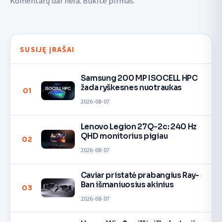
Komentarų dar nėra. Būkite pirmas.
SUSIJĘ ĮRAŠAI
Samsung 200 MP ISOCELL HPC
žada ryškesnes nuotraukas
01
2026-08-07
Lenovo Legion 27Q-2c: 240 Hz
QHD monitorius pigiau
02
2026-08-07
Caviar pristatė prabangius Ray-
Ban išmaniuosius akinius
03
2026-08-07