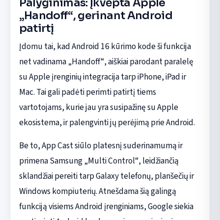
Palyginimas: Įkvėpta Apple
„Handoff“, gerinant Android
patirtį
Įdomu tai, kad Android 16 kūrimo kode ši funkcija
net vadinama „Handoff“, aiškiai parodant paralelę
su Apple įrenginių integracija tarp iPhone, iPad ir
Mac. Tai gali padėti perimti patirtį tiems
vartotojams, kurie jau yra susipažinę su Apple
ekosistema, ir palengvinti jų perėjimą prie Android.
Be to, App Cast siūlo platesnį suderinamumą ir
primena Samsung „Multi Control“, leidžiančią
sklandžiai pereiti tarp Galaxy telefonų, planšečių ir
Windows kompiuterių. Atnešdama šią galingą
funkciją visiems Android įrenginiams, Google siekia