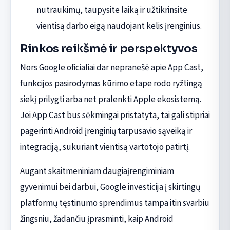
nutraukimų, taupysite laiką ir užtikrinsite
vientisą darbo eigą naudojant kelis įrenginius.
Rinkos reikšmė ir perspektyvos
Nors Google oficialiai dar nepranešė apie App Cast,
funkcijos pasirodymas kūrimo etape rodo ryžtingą
siekį prilygti arba net pralenkti Apple ekosistemą.
Jei App Cast bus sėkmingai pristatyta, tai gali stipriai
pagerinti Android įrenginių tarpusavio sąveiką ir
integraciją, sukuriant vientisą vartotojo patirtį.
Augant skaitmeniniam daugiaįrengiminiam
gyvenimui bei darbui, Google investicija į skirtingų
platformų tęstinumo sprendimus tampa itin svarbiu
žingsniu, žadančiu įprasminti, kaip Android