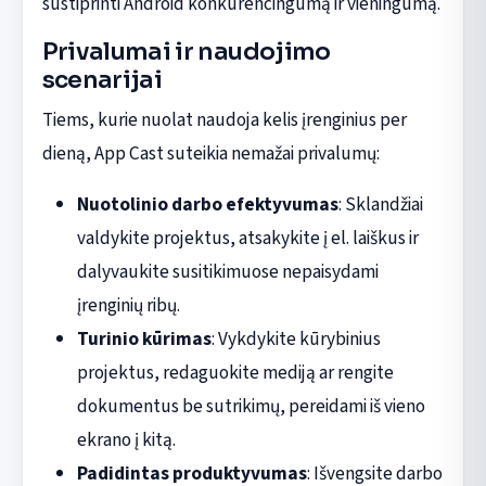
sustiprinti Android konkurencingumą ir vieningumą.
Privalumai ir naudojimo
scenarijai
Tiems, kurie nuolat naudoja kelis įrenginius per
dieną, App Cast suteikia nemažai privalumų:
Nuotolinio darbo efektyvumas
: Sklandžiai
valdykite projektus, atsakykite į el. laiškus ir
dalyvaukite susitikimuose nepaisydami
įrenginių ribų.
Turinio kūrimas
: Vykdykite kūrybinius
projektus, redaguokite mediją ar rengite
dokumentus be sutrikimų, pereidami iš vieno
ekrano į kitą.
Padidintas produktyvumas
: Išvengsite darbo