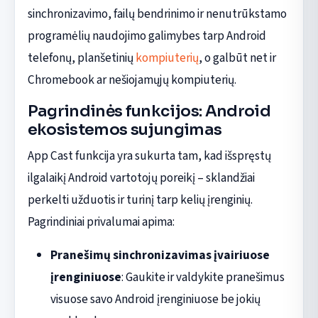
sinchronizavimo, failų bendrinimo ir nenutrūkstamo
programėlių naudojimo galimybes tarp Android
telefonų, planšetinių
kompiuterių
, o galbūt net ir
Chromebook ar nešiojamųjų kompiuterių.
Pagrindinės funkcijos: Android
ekosistemos sujungimas
App Cast funkcija yra sukurta tam, kad išspręstų
ilgalaikį Android vartotojų poreikį – sklandžiai
perkelti užduotis ir turinį tarp kelių įrenginių.
Pagrindiniai privalumai apima:
Pranešimų sinchronizavimas įvairiuose
įrenginiuose
: Gaukite ir valdykite pranešimus
visuose savo Android įrenginiuose be jokių