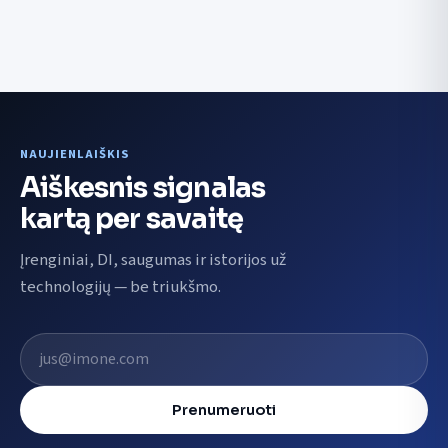
NAUJIENLAIŠKIS
Aiškesnis signalas
kartą per savaitę
Įrenginiai, DI, saugumas ir istorijos už
technologijų — be triukšmo.
El. pašto adresas
Prenumeruoti