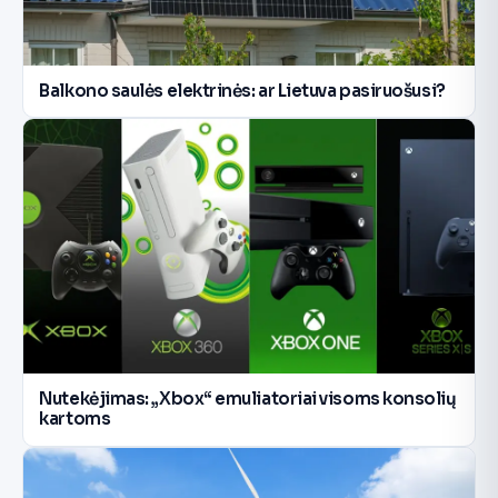
Balkono saulės elektrinės: ar Lietuva pasiruošusi?
Nutekėjimas: „Xbox“ emuliatoriai visoms konsolių
kartoms