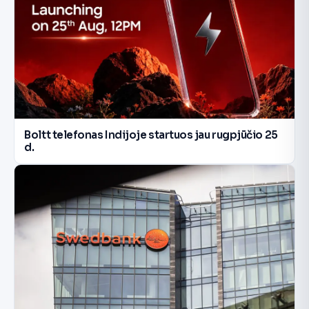
Boltt telefonas Indijoje startuos jau rugpjūčio 25
d.