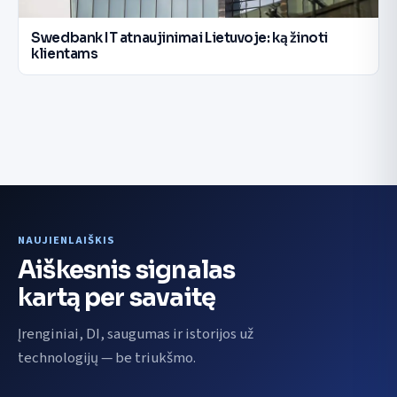
Swedbank IT atnaujinimai Lietuvoje: ką žinoti
klientams
NAUJIENLAIŠKIS
Aiškesnis signalas
kartą per savaitę
Įrenginiai, DI, saugumas ir istorijos už
technologijų — be triukšmo.