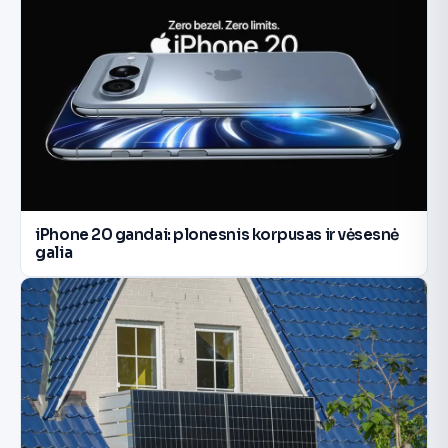
iPhone 20 gandai: plonesnis korpusas ir vėsesnė
galia