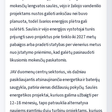
mokesčių lengvatos saulės, vėjo ir žaliojo vandenilio
projektams nustos galioti anksčiau nei buvo
planuota, todėl švarios energijos plėtra gali
sulėtėti. Saulės ir vėjo energijos vystotojai turės
prijungti savo projektus prie tinklo iki 2027 metų
pabaigos arba pradėti statybas per vienerius metus
nuo įstatymo priėmimo, kad galėtų pasinaudoti
likusiomis mokesčių paskatomis.
JAV duomenų centrų sektorius, vis dažniau
pasikliaujantis atsinaujinančia energetika ir baterijų
saugykla, patiria vienas didžiausių pokyčių. Saulės
energetikos projektai, kuriuos galima užbaigti per
12–18 mėnesių, tapo patrauklia alternatyva
naujiems gamtinių dujų turbinų projektams, kuriuos