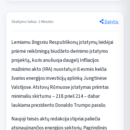
Dalytis
Skaitymo laikas: 2 Minutės
Lemiamu žingsniu Respublikonų įstatymų leidėjai
priėmė reikšmingą biudžeto derinimo įstatymo
projektą, kuris anuliuoja daugelį Infliacijos
mažinimo akto (IRA) nuostatų ir iš esmės keičia
švarios energijos investicijų aplinką Jungtinėse
Valstijose. Atstovų Rūmuose įstatymas priimtas
minimaliu skirtumu – 218 prieš 214 – dabar
laukiama prezidento Donaldo Trumpo parašo.
Naujoji teisės aktų redakcija stipriai paliečia
atsinaujinančios energijos sektorių. Pagrindinės