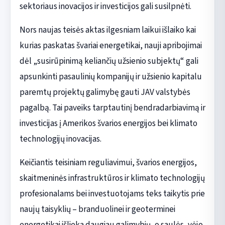
sektoriaus inovacijos ir investicijos gali susilpnėti.
Nors naujas teisės aktas ilgesniam laikui išlaiko kai
kurias paskatas švariai energetikai, nauji apribojimai
dėl „susirūpinimą keliančių užsienio subjektų“ gali
apsunkinti pasaulinių kompanijų ir užsienio kapitalu
paremtų projektų galimybę gauti JAV valstybės
pagalbą. Tai paveiks tarptautinį bendradarbiavimą ir
investicijas į Amerikos švarios energijos bei klimato
technologijų inovacijas.
Keičiantis teisiniam reguliavimui, švarios energijos,
skaitmeninės infrastruktūros ir klimato technologijų
profesionalams bei investuotojams teks taikytis prie
naujų taisyklių – branduolinei ir geoterminei
energetikai išlieka daugiau galimybių, o saulės, vėjo