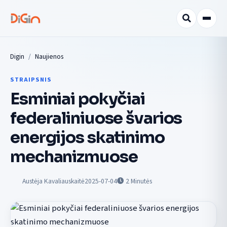
Digin
Naujienos
STRAIPSNIS
Esminiai pokyčiai
federaliniuose švarios
energijos skatinimo
mechanizmuose
Austėja Kavaliauskaitė
2025-07-04
2
Minutės