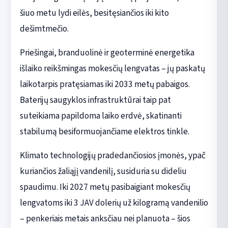
šiuo metu lydi eilės, besitęsiančios iki kito
dešimtmečio.
Priešingai, branduolinė ir geoterminė energetika
išlaiko reikšmingas mokesčių lengvatas – jų paskatų
laikotarpis pratęsiamas iki 2033 metų pabaigos.
Baterijų saugyklos infrastruktūrai taip pat
suteikiama papildoma laiko erdvė, skatinanti
stabilumą besiformuojančiame elektros tinkle.
Klimato technologijų pradedančiosios įmonės, ypač
kuriančios žaliąjį vandenilį, susiduria su dideliu
spaudimu. Iki 2027 metų pasibaigiant mokesčių
lengvatoms iki 3 JAV dolerių už kilogramą vandenilio
– penkeriais metais anksčiau nei planuota – šios