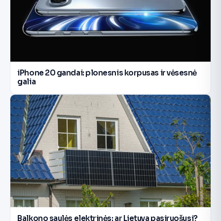
iPhone 20 gandai: plonesnis korpusas ir vėsesnė
galia
Balkono saulės elektrinės: ar Lietuva pasiruošusi?