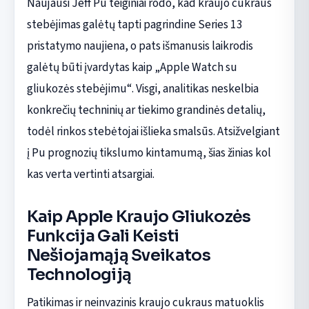
Naujausi Jeff Pu teiginiai rodo, kad kraujo cukraus
stebėjimas galėtų tapti pagrindine Series 13
pristatymo naujiena, o pats išmanusis laikrodis
galėtų būti įvardytas kaip „Apple Watch su
gliukozės stebėjimu“. Visgi, analitikas neskelbia
konkrečių techninių ar tiekimo grandinės detalių,
todėl rinkos stebėtojai išlieka smalsūs. Atsižvelgiant
į Pu prognozių tikslumo kintamumą, šias žinias kol
kas verta vertinti atsargiai.
Kaip Apple Kraujo Gliukozės
Funkcija Gali Keisti
Nešiojamąją Sveikatos
Technologiją
Patikimas ir neinvazinis kraujo cukraus matuoklis