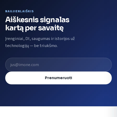
NAUJIENLAIŠKIS
Aiškesnis signalas
kartą per savaitę
Įrenginiai, DI, saugumas ir istorijos už
technologijų — be triukšmo.
El. pašto adresas
Prenumeruoti