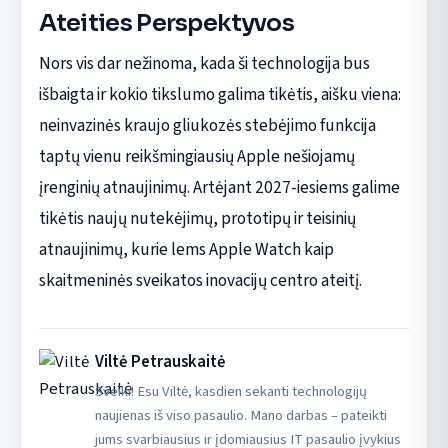
Ateities Perspektyvos
Nors vis dar nežinoma, kada ši technologija bus
išbaigta ir kokio tikslumo galima tikėtis, aišku viena:
neinvazinės kraujo gliukozės stebėjimo funkcija
taptų vienu reikšmingiausių Apple nešiojamų
įrenginių atnaujinimų. Artėjant 2027-iesiems galime
tikėtis naujų nutekėjimų, prototipų ir teisinių
atnaujinimų, kurie lems Apple Watch kaip
skaitmeninės sveikatos inovacijų centro ateitį.
Viltė Petrauskaitė
Sveiki! Esu Viltė, kasdien sekanti technologijų
naujienas iš viso pasaulio. Mano darbas – pateikti
jums svarbiausius ir įdomiausius IT pasaulio įvykius