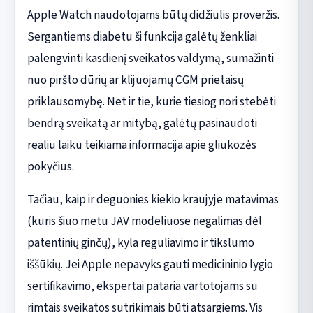
Apple Watch naudotojams būtų didžiulis proveržis.
Sergantiems diabetu ši funkcija galėtų ženkliai
palengvinti kasdienį sveikatos valdymą, sumažinti
nuo piršto dūrių ar klijuojamų CGM prietaisų
priklausomybę. Net ir tie, kurie tiesiog nori stebėti
bendrą sveikatą ar mitybą, galėtų pasinaudoti
realiu laiku teikiama informacija apie gliukozės
pokyčius.
Tačiau, kaip ir deguonies kiekio kraujyje matavimas
(kuris šiuo metu JAV modeliuose negalimas dėl
patentinių ginčų), kyla reguliavimo ir tikslumo
iššūkių. Jei Apple nepavyks gauti medicininio lygio
sertifikavimo, ekspertai pataria vartotojams su
rimtais sveikatos sutrikimais būti atsargiems. Vis