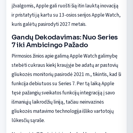
įžvalgomis, Apple gali ruošti šią itin lauktą inovaciją
ir pristatyti ją kartu su 13-osios serijos Apple Watch,
kuris galėtų pasirodyti 2027 metais.
Gandų Dekodavimas: Nuo Series
7 iki Ambicingo Pažado
Pirmosios žinios apie galimą Apple Watch galimybę
stebėti cukraus kiekį kraujyje be adatų ar pastovių
gliukozės monitorių pasirodė 2021 m., tikintis, kad ši
funkcija debiutuos su Series 7. Per tą laiką Apple
tęsė pažangių sveikatos funkcijų integraciją į savo
išmaniųjų laikrodžių liniją, tačiau neinvazinės
gliukozės matavimo technologija išliko vartotojų
lūkesčių sąraše.