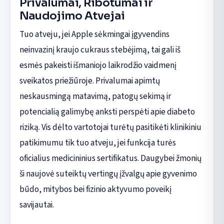
Privalumai, Ribotumai ir
Naudojimo Atvejai
Tuo atveju, jei Apple sėkmingai įgyvendins
neinvazinį kraujo cukraus stebėjimą, tai gali iš
esmės pakeisti išmaniojo laikrodžio vaidmenį
sveikatos priežiūroje. Privalumai apimtų
neskausmingą matavimą, patogų sekimą ir
potencialią galimybę anksti perspėti apie diabeto
riziką. Vis dėlto vartotojai turėtų pasitikėti klinikiniu
patikimumu tik tuo atveju, jei funkcija turės
oficialius medicininius sertifikatus. Daugybei žmonių
ši naujovė suteiktų vertingų įžvalgų apie gyvenimo
būdo, mitybos bei fizinio aktyvumo poveikį
savijautai.