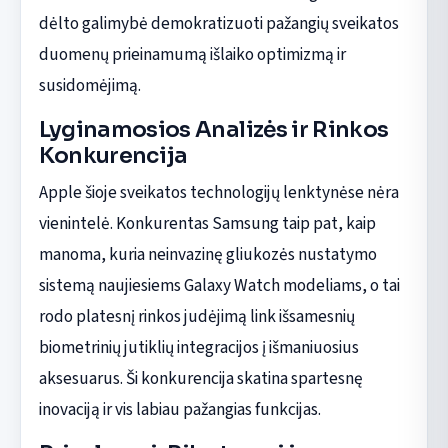
dėlto galimybė demokratizuoti pažangių sveikatos
duomenų prieinamumą išlaiko optimizmą ir
susidomėjimą.
Lyginamosios Analizės ir Rinkos
Konkurencija
Apple šioje sveikatos technologijų lenktynėse nėra
vienintelė. Konkurentas Samsung taip pat, kaip
manoma, kuria neinvazinę gliukozės nustatymo
sistemą naujiesiems Galaxy Watch modeliams, o tai
rodo platesnį rinkos judėjimą link išsamesnių
biometrinių jutiklių integracijos į išmaniuosius
aksesuarus. Ši konkurencija skatina spartesnę
inovaciją ir vis labiau pažangias funkcijas.