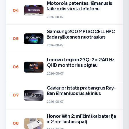
Motorola patentas: išmanusis
laikrodis virsta telefonu
04
2026-08-07
Samsung 200 MP ISOCELL HPC
žada ryškesnes nuotraukas
05
2026-08-07
Lenovo Legion 27Q-2c: 240 Hz
QHD monitorius pigiau
06
2026-08-07
Caviar pristatė prabangius Ray-
Ban išmaniuosius akinius
07
2026-08-07
Honor Win 2: milžiniška baterija
ir 2 nm lustas spalį
08