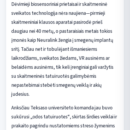
Dėvimieji biosensoriniai prietaisai ir skaitmeninė
sveikatos technologija nėra naujiena—pirmieji
skaitmeniniai klausos aparatai pasirodė prieš
daugiau nei 40 metų, o pastaraisiais metais tokios
įmonės kaip Neuralink žengia į smegenų implantų
sritį. Tačiau net ir tobulėjant išmaniesiems
laikrodžiams, sveikatos žiedams, VR ausinėms ar
belaidėms ausinėms, tik keli įrenginiai gali varžytis
su skaitmeninės tatuiruotės galimybėmis
nepastebimai stebėti smegenų veiklą ir akių
judesius.
Anksčiau Teksaso universiteto komanda jau buvo
sukūrusi „odos tatuiruotes“, skirtas širdies veiklai ir
prakaito pagrindu nustatomiems streso žymenims