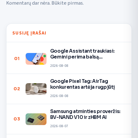
Komentarų dar nėra. Būkite pirmas.
SUSIJĘ ĮRAŠAI
Google Assistant traukiasi:
Gemini perima balsą
01
įrenginiuose
2026-08-08
Google Pixel Tag: AirTag
konkurentas artėja rugpjūtį
02
2026-08-08
Samsung atminties proveržis:
BV-NAND V10 ir zHBM AI
03
2026-08-07