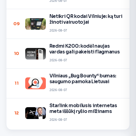
2026-08-07
Netikri QR kodai Vilniuje: ką turi
žinoti vairuotojai
09
2026-08-07
Redmi K200: kodėl naujas
vardas gali pakeisti flagmanus
10
2026-08-07
Vilniaus „Bug Bounty“ bumas:
saugumo pamoka Lietuvai
11
2026-08-07
Starlink mobilusis internetas
meta iššūkį ryšio milžinams
12
2026-08-07