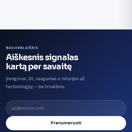
NAUJIENLAIŠKIS
Aiškesnis signalas
kartą per savaitę
Įrenginiai, DI, saugumas ir istorijos už
technologijų — be triukšmo.
El. pašto adresas
Prenumeruoti