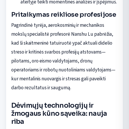
ateityje teikti momentines analizes ir įspėjimus.
Pritaikymas reikliose profesijose
Pagrindinė tyrėja, aerokosminių ir mechanikos
mokslų specialistė profesorė Nanshu Lu pabrėžia,
kad ši skaitmeninė tatuiruotė ypač aktuali didelio
streso ir kritinės svarbos profesijų atstovams—
pilotams, oro eismo valdytojams, dronų
operatoriams ir robotų nuotoliniams valdytojams—
kur mentalinis nuovargis ir stresas gali paveikti
darbo rezultatus ir saugumą.
Dėvimųjų technologijų ir
žmogaus kūno sąveika: nauja
riba