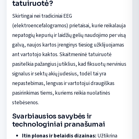
tatuiruotė?
Skirtingai nei tradiciniai EEG
(elektroencefalogramos) prietaisai, kurie reikalauja
nepatogių kepurių ir laidžių gelių naudojimo per visą
galvą, naujos kartos įrenginys tiesiog užklijuojamas
ant vartotojo kaktos. Skaitmeninė tatuiruotė
pasitelkia pažangius jutiklius, kad fiksuotų nervinius
signalus ir sektų akių judesius, todėl tai yra
nepastebimas, lengvas ir vartotojui draugiškas
pasirinkimas tiems, kuriems reikia nuolatinės
stebėsenos.
Svarbiausios savybės ir
technologiniai pranašumai
Itin plonas ir belaidis dizainas:
Užtikrina