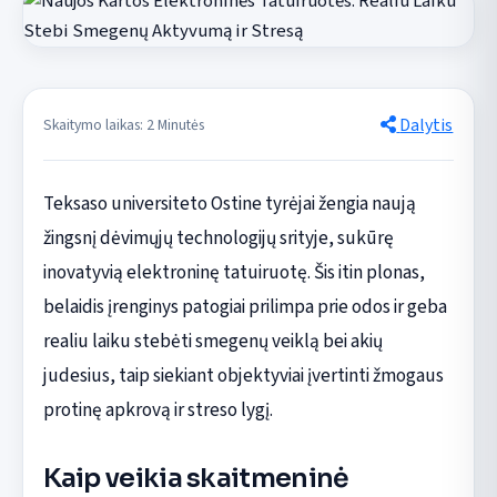
Dalytis
Skaitymo laikas: 2 Minutės
Teksaso universiteto Ostine tyrėjai žengia naują
žingsnį dėvimųjų technologijų srityje, sukūrę
inovatyvią elektroninę tatuiruotę. Šis itin plonas,
belaidis įrenginys patogiai prilimpa prie odos ir geba
realiu laiku stebėti smegenų veiklą bei akių
judesius, taip siekiant objektyviai įvertinti žmogaus
protinę apkrovą ir streso lygį.
Kaip veikia skaitmeninė