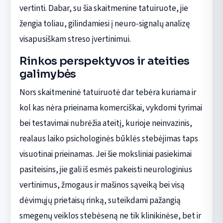
vertinti. Dabar, su šia skaitmenine tatuiruote, jie
žengia toliau, gilindamiesi į neuro-signalų analizę
visapusiškam streso įvertinimui.
Rinkos perspektyvos ir ateities
galimybės
Nors skaitmeninė tatuiruotė dar tebėra kuriama ir
kol kas nėra prieinama komerciškai, vykdomi tyrimai
bei testavimai nubrėžia ateitį, kurioje neinvazinis,
realaus laiko psichologinės būklės stebėjimas taps
visuotinai prieinamas. Jei šie moksliniai pasiekimai
pasiteisins, jie gali iš esmės pakeisti neurologinius
vertinimus, žmogaus ir mašinos sąveiką bei visą
dėvimųjų prietaisų rinką, suteikdami pažangią
smegenų veiklos stebėseną ne tik klinikinėse, bet ir