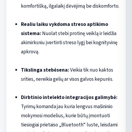
komfortišką, ilgalaikį dėvėjimą be diskomforto.
Realiu laiku vykdoma streso aptikimo
sistema:
Nuolat stebi protinę veiklą ir leidžia
akimirksniu įvertinti streso lygį bei kognityvinę
apkrovą.
Tikslinga stebėsena:
Veikia tik nuo kaktos
srities, nereikia gelių ar visos galvos kepurės.
Dirbtinio intelekto integracijos galimybė:
Tyrimų komanda jau kuria lengvus mašininio
mokymosi modelius, kurie būtų įmontuoti
tiesiogiai prietaiso „Bluetooth“ luste, leisdami