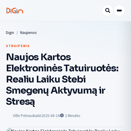
Digin
Naujienos
STRAIPSNIS
Naujos Kartos
Elektroninės Tatuiruotės:
Realiu Laiku Stebi
Smegenų Aktyvumą ir
Stresą
Viltė Petrauskaitė
2025-06-16
2
Minutės