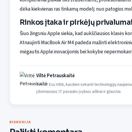
dėka kiekvienas ras tinkamą modelį: nuo patogios mob
Rinkos įtaka ir pirkėjų privaluma
Šiuo žingsniu Apple siekia, kad aukščiausios klasės ko
Atnaujinti MacBook Air M4 padeda mažinti elektroninių a
mėgautis Apple inovacijomis bei kokybe nepermokant
Viltė Petrauskaitė
Sveiki! Esu Viltė, kasdien sekanti technologijų naujiena
įdomiausius IT pasaulio įvykius aiškiai ir glaustai.
DISKUSIJA