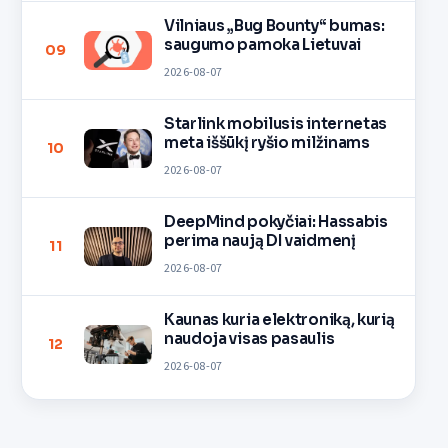
Vilniaus „Bug Bounty“ bumas:
saugumo pamoka Lietuvai
09
2026-08-07
Starlink mobilusis internetas
meta iššūkį ryšio milžinams
10
2026-08-07
DeepMind pokyčiai: Hassabis
perima naują DI vaidmenį
11
2026-08-07
Kaunas kuria elektroniką, kurią
naudoja visas pasaulis
12
2026-08-07