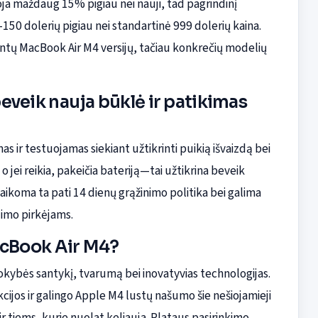
uoja maždaug 15% pigiau nei nauji, tad pagrindinį
—150 dolerių pigiau nei standartinė 999 dolerių kaina.
intų MacBook Air M4 versijų, tačiau konkrečių modelių
eveik nauja būklė ir patikimas
s ir testuojamas siekiant užtikrinti puikią išvaizdą bei
o jei reikia, pakeičia bateriją—tai užtikrina beveik
taikoma ta pati 14 dienų grąžinimo politika bei galima
jimo pirkėjams.
MacBook Air M4?
okybės santykį, tvarumą bei inovatyvias technologijas.
cijos ir galingo Apple M4 lustų našumo šie nešiojamieji
r tiems, kurie nuolat keliauja. Plataus pasirinkimo