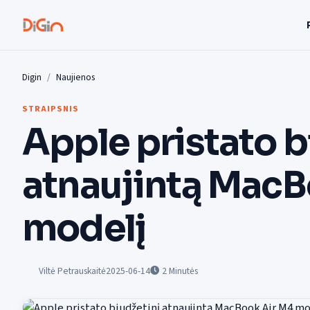
Digin
Naujienos
STRAIPSNIS
Apple pristato b
atnaujintą MacB
modelį
Viltė Petrauskaitė
2025-06-14
2
Minutės