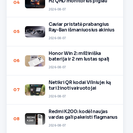
Hz QHD monitorius pigiau
04
2026-08-07
Caviar pristatė prabangius
Ray-Ban išmaniuosius akinius
05
2026-08-07
Honor Win 2: milžiniška
baterija ir 2 nm lustas spalį
06
2026-08-07
Netikri QR kodai Vilniuje: ką
turi žinoti vairuotojai
07
2026-08-07
Redmi K200: kodėl naujas
vardas gali pakeisti flagmanus
08
2026-08-07