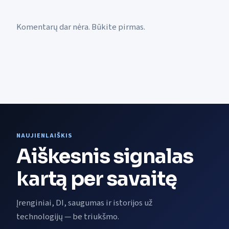
Komentarų dar nėra. Būkite pirmas.
NAUJIENLAIŠKIS
Aiškesnis signalas
kartą per savaitę
Įrenginiai, DI, saugumas ir istorijos už
technologijų — be triukšmo.