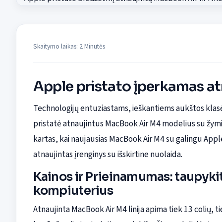
Skaitymo laikas: 2 Minutės
Apple pristato įperkamas a
Technologijų entuziastams, ieškantiems aukštos klas
pristatė atnaujintus MacBook Air M4 modelius su žymia
kartas, kai naujausias MacBook Air M4 su galingu Apple 
atnaujintas įrenginys su išskirtine nuolaida.
Kainos ir Prieinamumas: taupyk
kompiuterius
Atnaujinta MacBook Air M4 linija apima tiek 13 colių, t