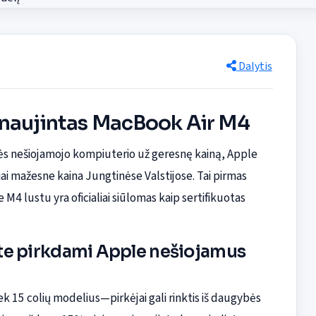
Dalytis
tnaujintas MacBook Air M4
ės nešiojamojo kompiuterio už geresnę kainą, Apple
i mažesne kaina Jungtinėse Valstijose. Tai pirmas
M4 lustu yra oficialiai siūlomas kaip sertifikuotas
ite pirkdami Apple nešiojamus
iek 15 colių modelius—pirkėjai gali rinktis iš daugybės