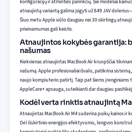
konfigūracijų ir atminties parinkčių. Šie modeliai kain
atnaujintą variantą galima įsigyti už 849 JAV dolerius
Šiuo metu Apple siūlo daugiau nei 30 skirtingų atnauj
prieinamumas gali keistis.
Atnaujintos kokybės garantija: b
našumas
Kiekvienas atnaujintas MacBook Air kruopščiai tikrinama
našumą. Apple profesionaliai išvalo, patikrina sistemą, 
naujo kompiuterio patirtį. Taip pat šiems įrenginiams 
AppleCare+ apsauga, suteikianti dar daugiau pasitikė
Kodėl verta rinktis atnaujintą 
Atnaujintas MacBook Air M4 suderina puikų kainos ir k
Dėl išskirtinio energijos efektyvumo, lengvos konstruk
kompiuteriai puikiai tiks studentams, profesionalams i