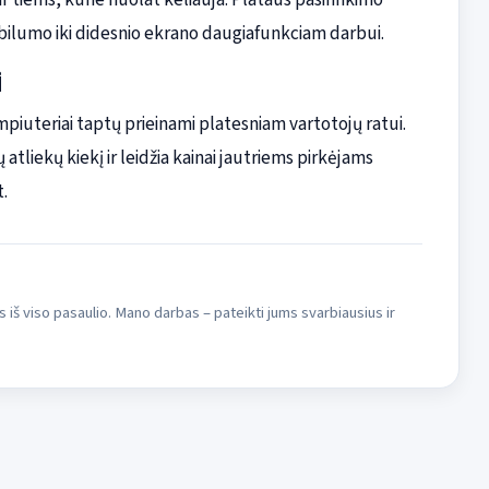
ilumo iki didesnio ekrano daugiafunkciam darbui.
i
mpiuteriai taptų prieinami platesniam vartotojų ratui.
tliekų kiekį ir leidžia kainai jautriems pirkėjams
.
s iš viso pasaulio. Mano darbas – pateikti jums svarbiausius ir