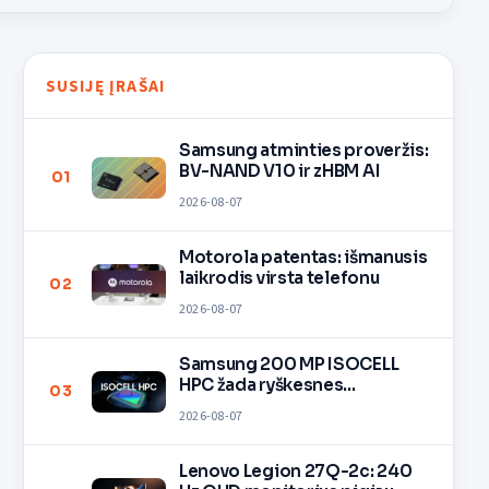
SUSIJĘ ĮRAŠAI
Samsung atminties proveržis:
BV-NAND V10 ir zHBM AI
01
2026-08-07
Motorola patentas: išmanusis
laikrodis virsta telefonu
02
2026-08-07
Samsung 200 MP ISOCELL
HPC žada ryškesnes
03
nuotraukas
2026-08-07
Lenovo Legion 27Q-2c: 240